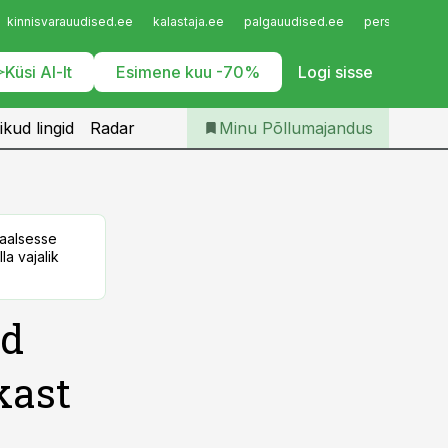
Iseteenindus
kinnisvarauudised.ee
kalastaja.ee
palgauudised.ee
personaliuudi
Telli Põllumajandus
Küsi AI-lt
Esimene kuu -70%
Logi sisse
ikud lingid
Radar
Minu Põllumajandus
taalsesse
la vajalik
ed
kast