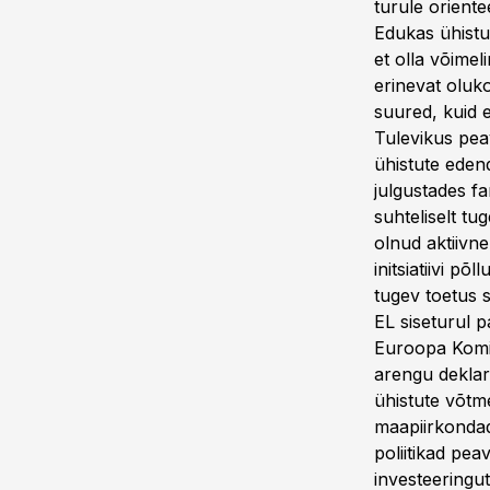
turule orient
Edukas ühistu
et olla võime
erinevat oluk
suured, kuid 
Tulevikus pea
ühistute edend
julgustades f
suhteliselt t
olnud aktiivn
initsiatiivi p
tugev toetus 
EL siseturul 
Euroopa Komis
arengu deklar
ühistute võtme
maapiirkondad
poliitikad pe
investeeringut