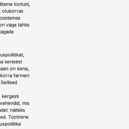
litama lootust,
s olukorras
koostamas
on väga tähtis
 tagada
spoliitikat,
ma senisest
laan on kena,
korra farmeri
Sellised
 kergesti
 vahendid, mis
del: näiteks
med. Tootmine
spoliitika