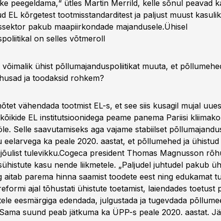
ke peegeldama,“ ütles Martin Merrild, kelle sõnul peavad ka
d EL kõrgetest tootmisstandarditest ja paljust muust kasuli
ssektor pakub maapiirkondade majandusele.
Ühisel
oliitikal on selles võtmeroll
 võimalik ühist põllumajanduspoliitikat muuta, et põllumehe
husad ja toodaksid rohkem?
mõtet vähendada tootmist EL-s, et see siis kusagil mujal uues
 kõikide EL institutsioonidega peame panema Pariisi kliimak
le. Selle saavutamiseks aga vajame stabiilset põllumajandusp
u eelarvega ka peale 2020. aastat, et põllumehed ja ühistud
ujõulist tulevikku.Cogeca president Thomas Magnusson rõh
histute kasu nende liikmetele. „Paljudel juhtudel pakub ühi
ing aitab parema hinna saamist toodete eest ning edukamat tu
formi ajal tõhustati ühistute toetamist, laiendades toetust
ritele eesmärgiga edendada, julgustada ja tugevdada põllume
 Sama suund peab jätkuma ka ÜPP-s peale 2020. aastat. Jä