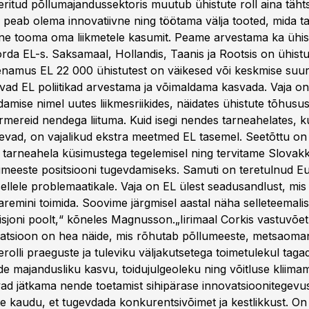
eeritud põllumajandussektoris muutub ühistute roll aina täh
 peab olema innovatiivne ning töötama välja tooted, mida ta
line tooma oma liikmetele kasumit. Peame arvestama ka ühis
orda EL-s. Saksamaal, Hollandis, Taanis ja Rootsis on ühist
enamus EL 22 000 ühistutest on väikesed või keskmise suu
vad EL poliitikad arvestama ja võimaldama kasvada. Vaja on
amise nimel uutes liikmesriikides, näidates ühistute tõhusus
armereid nendega liituma. Kuid isegi nendes tarneahelates, 
ugevad, on vajalikud ekstra meetmed EL tasemel. Seetõttu o
e tarneahela küsimustega tegelemisel ning tervitame Slovakk
õllumeeste positsiooni tugevdamiseks. Samuti on teretulnud 
sellele problemaatikale. Vaja on EL ülest seadusandlust, mi
paremini toimida. Soovime järgmisel aastal näha selleteemal
joni poolt,“ kõneles Magnusson.„Iirimaal Corkis vastuvõe
atsioon on hea näide, mis rõhutab põllumeeste, metsaoman
rolli praeguste ja tuleviku väljakutsetega toimetulekul taga
e majandusliku kasvu, toidujulgeoleku ning võitluse kliim
avad jätkama nende toetamist sihipärase innovatsioonitegevus
e kaudu, et tugevdada konkurentsivõimet ja kestlikkust. On 