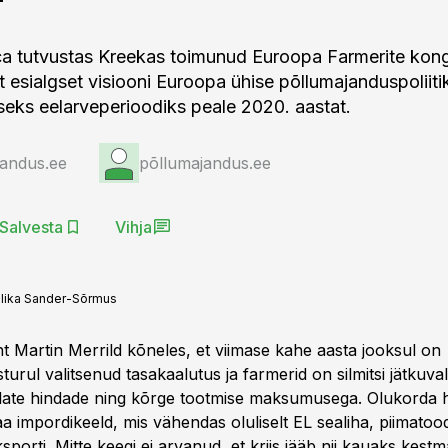
 tutvustas Kreekas toimunud Euroopa Farmerite kong
 esialgset visiooni Euroopa ühise põllumajanduspoliiti
seks eelarveperioodiks peale 2020. aastat.
jandus.ee
põllumajandus.ee
Salvesta
Vihja
lika Sander-Sõrmus
t Martin Merrild kõneles, et viimase kahe aasta jooksul on
urul valitsenud tasakaalutus ja farmerid on silmitsi jätkuv
late hindade ning kõrge tootmise maksumusega. Olukorda 
a impordikeeld, mis vähendas oluliselt EL sealiha, piimatoo
eksporti. Mitte keegi ei arvanud, et kriis jääb nii kauaks kes