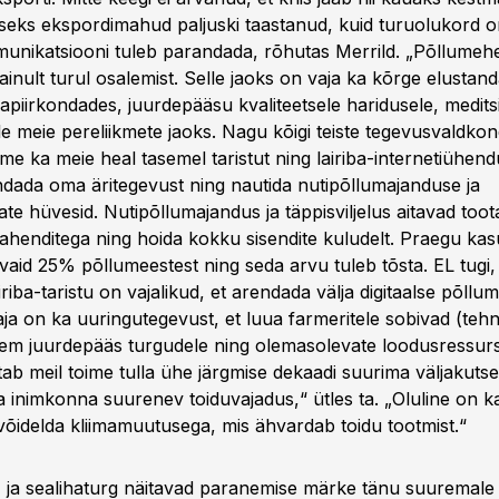
useks ekspordimahud paljuski taastanud, kuid turuolukord o
unikatsiooni tuleb parandada, rõhutas Merrild. „Põllumehe
 ainult turul osalemist. Selle jaoks on vaja ka kõrge elustand
piirkondades, juurdepääsu kvaliteetsele haridusele, meditsi
le meie pereliikmete jaoks. Nagu kõigi teiste tegevusvaldko
me ka meie heal tasemel taristut ning lairiba-internetiühendu
dada oma äritegevust ning nautida nutipõllumajanduse ja
ate hüvesid. Nutipõllumajandus ja täppisviljelus aitavad to
henditega ning hoida kokku sisendite kuludelt. Praegu kas
t vaid 25% põllumeestest ning seda arvu tuleb tõsta. EL tugi,
riba-taristu on vajalikud, et arendada välja digitaalse põll
aja on ka uuringutegevust, et luua farmeritele sobivad (tehn
em juurdepääs turgudele ning olemasolevate loodusressur
ab meil toime tulla ühe järgmise dekaadi suurima väljakutse
a inimkonna suurenev toiduvajadus,“ ütles ta. „Oluline on k
 võidelda kliimamuutusega, mis ähvardab toidu tootmist.“
 ja sealihaturg näitavad paranemise märke tänu suuremale