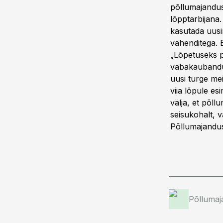
põllumajandus
lõpptarbijana
kasutada uusi
vahenditega. E
„Lõpetuseks p
vabakaubandu
uusi turge mei
viia lõpule e
välja, et põll
seisukohalt, v
Põllumajand
Põllumaj