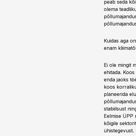
peab seda kõi
olema teadliku
põllumajandu
põllumajandusp
Kuidas aga on
enam kliimatõ
Ei ole mingit 
ehitada. Koos
enda jaoks töö
koos korralik
planeerida el
põllumajandusü
stabiilsust n
Eelmise ÜPP re
kõigile sekto
ühistegevust.