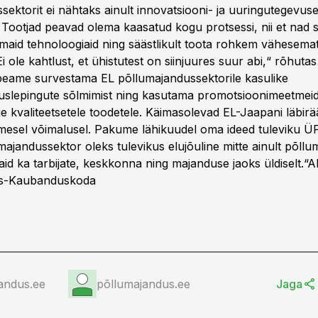
sektorit ei nähtaks ainult innovatsiooni- ja uuringutegevus
. Tootjad peavad olema kaasatud kogu protsessi, nii et nad 
maid tehnoloogiaid ning säästlikult toota rohkem vähesema
i ole kahtlust, et ühistutest on siinjuures suur abi,“ rõhut
eame survestama EL põllumajandussektorile kasulike
slepingute sõlmimist ning kasutama promotsioonimeetmeid
e kvaliteetsetele toodetele. Käimasolevad EL-Jaapani läbirä
simesel võimalusel. Pakume lähikuudel oma ideed tuleviku 
umajandussektor oleks tulevikus elujõuline mitte ainult põll
aid ka tarbijate, keskkonna ning majanduse jaoks üldiselt.“
Al
us-Kaubanduskoda
andus.ee
põllumajandus.ee
Jaga