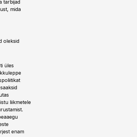
 tarbijad
kust, mida
d oleksid
ti üles
okkuleppe
oliitikat
 saaksid
utas
stu liikmetele
rustamist.
 peaaegu
este
rjest enam