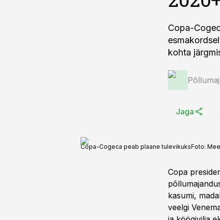
Copa-Cogeca
esmakordselt
kohta järgmi
Põlluma
Jaga
Copa-Cogeca peab plaane tulevikuks
Foto:
Mee
Copa presiden
põllumajandust
kasumi, mada
veelgi Venema
ja köögivilja 