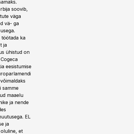
tsamaks.
rbija soovib,
tute väga
ud vä- ga
rusega.
 töötada ka
t ja
kus ühistud on
n Cogeca
ia eesistumise
Europarlamendi
s võimaldaks
isi samme
tud maaelu
ike ja nende
des
amuutusega. EL
e ja
oluline, et