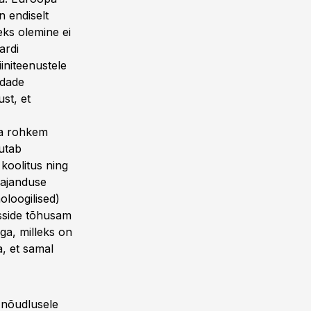
n endiselt
ks olemine ei
ardi
initeenustele
ndade
st, et
ota rohkem
utab
 koolitus ning
umajanduse
oloogilised)
sside tõhusam
ga, milleks on
a, et samal
 nõudlusele