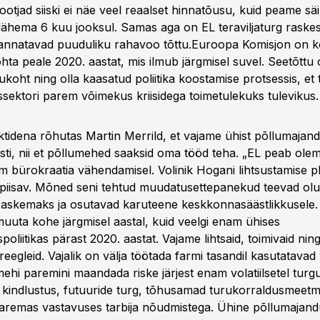
tootjad siiski ei näe veel reaalset hinnatõusu, kuid peame säi
 lähema 6 kuu jooksul. Samas aga on EL teraviljaturg raske
kannatavad puuduliku rahavoo tõttu.
Euroopa Komisjon on 
hta peale 2020. aastat, mis ilmub järgmisel suvel. Seetõttu 
koht ning olla kaasatud poliitika koostamise protsessis, et
sektori parem võimekus kriisidega toimetulekuks tulevikus.
tidena rõhutas Martin Merrild, et vajame ühist põllumajandu
ästi, nii et põllumehed saaksid oma tööd teha. „EL peab ole
m bürokraatia vähendamisel. Volinik Hogani lihtsustamise p
 piisav. Mõned seni tehtud muudatusettepanekud teevad olu
raskemaks ja osutavad karuteene keskkonnasäästlikkusele. 
muuta kohe järgmisel aastal, kuid veelgi enam ühises
oliitikas pärast 2020. aastat. Vajame lihtsaid, toimivaid ning
eegleid. Vajalik on välja töötada farmi tasandil kasutatavad
mehi paremini maandada riske järjest enam volatiilsetel turgu
 kindlustus, futuuride turg, tõhusamad turukorraldusmeet
remas vastavuses tarbija nõudmistega. Ühine põllumajandu