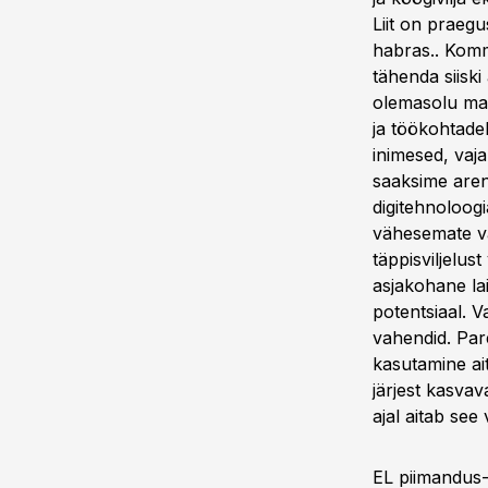
Liit on praeg
habras.. Komm
tähenda siiski
olemasolu maa
ja töökohtade
inimesed, vaja
saaksime aren
digitehnoloogi
vähesemate va
täppisviljelus
asjakohane lai
potentsiaal. V
vahendid. Par
kasutamine ait
järjest kasvav
ajal aitab see
EL piimandus-