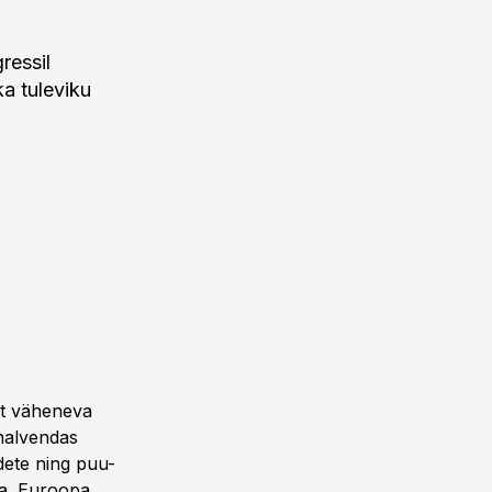
ressil
ka tuleviku
alt väheneva
halvendas
dete ning puu-
tma. Euroopa