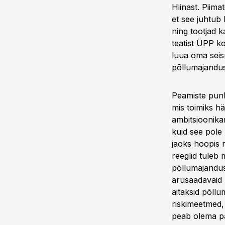
Hiinast. Piima
et see juhtub
ning tootjad 
teatist ÜPP ko
luua oma seisu
põllumajandus
Peamiste punk
mis toimiks h
ambitsioonika
kuid see pole
jaoks hoopis 
reeglid tuleb 
põllumajandusp
arusaadavaid r
aitaksid põllu
riskimeetmed,
peab olema pa