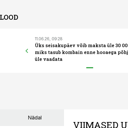
 LOOD
11.06.26, 09:28
Üks seisakupäev võib maksta üle 30 00
miks tasub kombain enne hooaega põhj
üle vaadata
Nädal
VIIMASED U