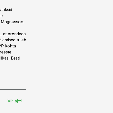
e
saaksid
te
as Magnusson.
, et arendada
äkimised tuleb
ÜPP kohta
umeeste
likas:
Eesti
Vihja