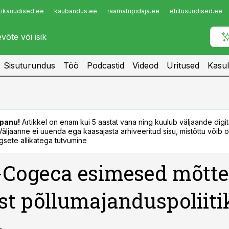
tikauudised.ee
kaubandus.ee
raamatupidaja.ee
ehitusuudised.ee
Infopank
Radar
Sisuturundus
Töö
Podcastid
Videod
Üritused
Kasul
panu!
Artikkel on enam kui 5 aastat vana ning kuulub väljaande digi
. Väljaanne ei uuenda ega kaasajasta arhiveeritud sisu, mistõttu võib ol
sete allikatega tutvumine
-Cogeca esimesed mõtt
st põllumajanduspoliiti
+