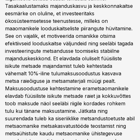
Tasakaalustamaks majanduskasvu ja keskkonnakaitse
eesmärke on oluline, et investeeritaks
ökosüsteemsetesse teenustesse, milleks on
maaomanikele looduskaitseliste piirangute hüvitamine.
See on vajalik, et motiveerida omanikke otsima
efektiivseid looduskaitse väljundeid ning seeläbi tagada
investeeringute metsandusse toomiseks stabiilne
majanduskeskkond. Et elavdada oluliselt füüsiliste
isikute metsade majandamist tuleb kehtestada
vähemalt 10%-iline tulumaksusoodustus kasvava
metsa raieõiguse ja metsamaterjali müügi pealt.
Maksusoodustuse kehtestamine erametsaomanikele
elavdab füüsiliste isikute metsade raiet ja kokkuvõttes
toob maksude näol seeläbi riigile kordades rohkem
tulu kui tänane maksustamine. Jätkata ning
suurendada tuleb ka siseriiklike metsandustoetuste abil
metsaomanike metsakasvatustööde teostamist ning
metsaühistute kaudu metsaomanike ühistegevuse