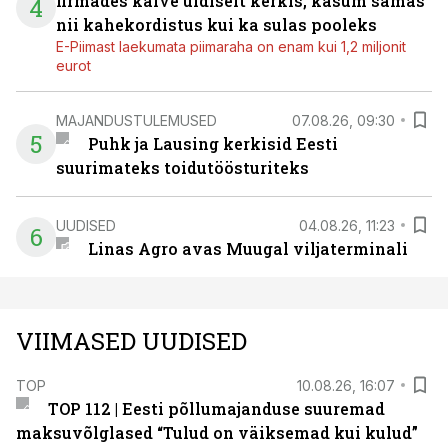
firmades käive üldiselt kerkis, kasum samas
4
nii kahekordistus kui ka sulas pooleks
E-Piimast laekumata piimaraha on enam kui 1,2 miljonit
eurot
MAJANDUSTULEMUSED
07.08.26, 09:30
5
Puhk ja Lausing kerkisid Eesti
suurimateks toidutöösturiteks
UUDISED
04.08.26, 11:23
6
Linas Agro avas Muugal viljaterminali
VIIMASED UUDISED
TOP
10.08.26, 16:07
TOP 112 | Eesti põllumajanduse suuremad
maksuvõlglased “Tulud on väiksemad kui kulud”