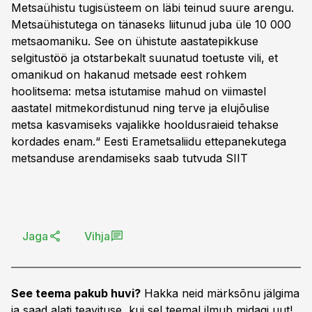
Metsaühistu tugisüsteem on läbi teinud suure arengu.
Metsaühistutega on tänaseks liitunud juba üle 10 000
metsaomaniku. See on ühistute aastatepikkuse
selgitustöö ja otstarbekalt suunatud toetuste vili, et
omanikud on hakanud metsade eest rohkem
hoolitsema: metsa istutamise mahud on viimastel
aastatel mitmekordistunud ning terve ja elujõulise
metsa kasvamiseks vajalikke hooldusraieid tehakse
kordades enam.“ Eesti Erametsaliidu ettepanekutega
metsanduse arendamiseks saab tutvuda
SIIT
Jaga
Vihja
See teema pakub huvi?
Hakka neid märksõnu jälgima
ja saad alati teavituse, kui sel teemal ilmub midagi uut!