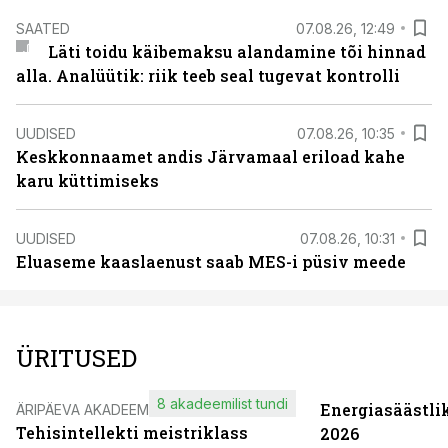
SAATED
07.08.26, 12:49
Läti toidu käibemaksu alandamine tõi hinnad
alla. Analüütik: riik teeb seal tugevat kontrolli
UUDISED
07.08.26, 10:35
Keskkonnaamet andis Järvamaal eriload kahe
karu küttimiseks
UUDISED
07.08.26, 10:31
Eluaseme kaaslaenust saab MES-i püsiv meede
ÜRITUSED
8 akadeemilist tundi
Energiasäästli
ÄRIPÄEVA AKADEEMIA
Tehisintellekti meistriklass
2026