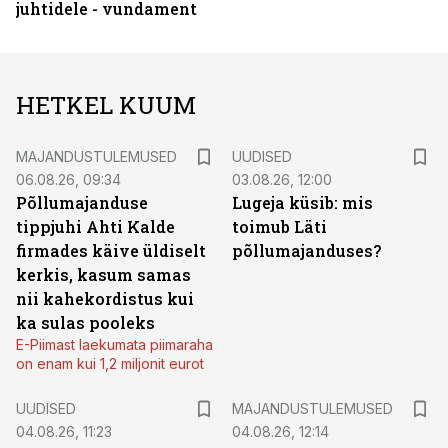
juhtidele - vundament
HETKEL KUUM
MAJANDUSTULEMUSED
UUDISED
06.08.26, 09:34
03.08.26, 12:00
Põllumajanduse
Lugeja küsib: mis
tippjuhi Ahti Kalde
toimub Läti
firmades käive üldiselt
põllumajanduses?
kerkis, kasum samas
nii kahekordistus kui
ka sulas pooleks
E-Piimast laekumata piimaraha
on enam kui 1,2 miljonit eurot
UUDISED
MAJANDUSTULEMUSED
04.08.26, 11:23
04.08.26, 12:14