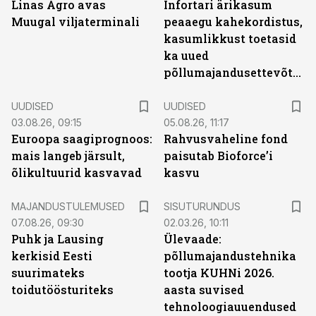
Linas Agro avas
Infortari ärikasum
Muugal viljaterminali
peaaegu kahekordistus,
kasumlikkust toetasid
ka uued
põllumajandusettevõtted
UUDISED
UUDISED
03.08.26, 09:15
05.08.26, 11:17
Euroopa saagiprognoos:
Rahvusvaheline fond
mais langeb järsult,
paisutab Bioforce’i
õlikultuurid kasvavad
kasvu
ST
MAJANDUSTULEMUSED
SISUTURUNDUS
07.08.26, 09:30
02.03.26, 10:11
Puhk ja Lausing
Ülevaade:
kerkisid Eesti
põllumajandustehnika
suurimateks
tootja KUHNi 2026.
toidutöösturiteks
aasta suvised
tehnoloogiauuendused