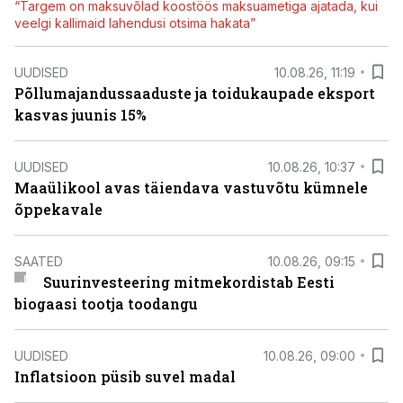
“Targem on maksuvõlad koostöös maksuametiga ajatada, kui
veelgi kallimaid lahendusi otsima hakata”
UUDISED
10.08.26, 11:19
Põllumajandussaaduste ja toidukaupade eksport
kasvas juunis 15%
UUDISED
10.08.26, 10:37
Maaülikool avas täiendava vastuvõtu kümnele
õppekavale
SAATED
10.08.26, 09:15
Suurinvesteering mitmekordistab Eesti
biogaasi tootja toodangu
UUDISED
10.08.26, 09:00
Inflatsioon püsib suvel madal