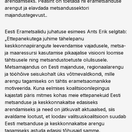
arendamiseks. Peasiht on toetada nii erametsanduse
arengut ja elavdada metsandussektori
majandustegevust..
Eesti Erametsaliidu juhatuse esimees Ants Erik selgitab:
„Ettepanekutega juhime tähelepanu
keskkonnapiirangute leevendamise vajadusele, metsa-
ja maaressursi kasutamise pikaajalise visiooni loomise
tähtsusele ning metsandustoetuste olulisusele.
Metsamajandus on Eesti majanduse, regionaalarengu
ja tööhõive seisukohalt üks võtmevaldkondi, mille
arengu tagamiseks on tähtis erametsaomanikke
motiveerida. Kuna eelmises koalitsioonilepingus
kajastati päris mitmes kohas meie ettepanekuid Eesti
metsanduse ja keskkonnakaitse edasiseks
arendamiseks ja need on jätkuvalt aktuaalsed, siis
avaldame lootust, et loodav valitsuskoalitsioon suudab
Eesti metsanduse ja keskkonnakaitse arengu
tagamiseks astuda edasisi tõhusaid samme.