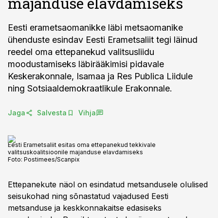
majanduse elavdamiseks
Eesti erametsaomanikke läbi metsaomanike
ühenduste esindav Eesti Erametsaliit tegi läinud
reedel oma ettepanekud valitsusliidu
moodustamiseks läbirääkimisi pidavale
Keskerakonnale, Isamaa ja Res Publica Liidule
ning Sotsiaaldemokraatlikule Erakonnale.
Jaga
Salvesta
Vihja
Eesti Erametsaliit esitas oma ettepanekud tekkivale
valitsuskoalitsioonile majanduse elavdamiseks
Foto:
Postimees/Scanpix
Ettepanekute näol on esindatud metsandusele olulised
seisukohad ning sõnastatud vajadused Eesti
metsanduse ja keskkonnakaitse edasiseks