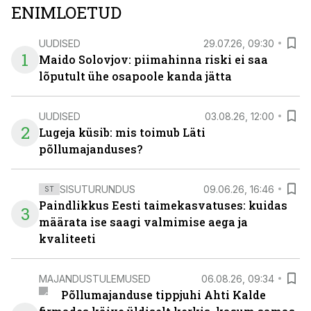
ENIMLOETUD
UUDISED
29.07.26, 09:30
1
Maido Solovjov: piimahinna riski ei saa
lõputult ühe osapoole kanda jätta
UUDISED
03.08.26, 12:00
2
Lugeja küsib: mis toimub Läti
põllumajanduses?
SISUTURUNDUS
09.06.26, 16:46
ST
Paindlikkus Eesti taimekasvatuses: kuidas
3
määrata ise saagi valmimise aega ja
kvaliteeti
MAJANDUSTULEMUSED
06.08.26, 09:34
Põllumajanduse tippjuhi Ahti Kalde