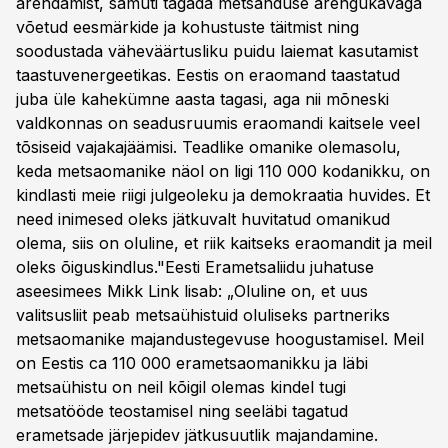
arendamist, samuti tagada metsanduse arengukavaga
võetud eesmärkide ja kohustuste täitmist ning
soodustada väheväärtusliku puidu laiemat kasutamist
taastuvenergeetikas. Eestis on eraomand taastatud
juba üle kahekümne aasta tagasi, aga nii mõneski
valdkonnas on seadusruumis eraomandi kaitsele veel
tõsiseid vajakajäämisi. Teadlike omanike olemasolu,
keda metsaomanike näol on ligi 110 000 kodanikku, on
kindlasti meie riigi julgeoleku ja demokraatia huvides. Et
need inimesed oleks jätkuvalt huvitatud omanikud
olema, siis on oluline, et riik kaitseks eraomandit ja meil
oleks õiguskindlus."Eesti Erametsaliidu juhatuse
aseesimees Mikk Link lisab: „Oluline on, et uus
valitsusliit peab metsaühistuid oluliseks partneriks
metsaomanike majandustegevuse hoogustamisel. Meil
on Eestis ca 110 000 erametsaomanikku ja läbi
metsaühistu on neil kõigil olemas kindel tugi
metsatööde teostamisel ning seeläbi tagatud
erametsade järjepidev jätkusuutlik majandamine.