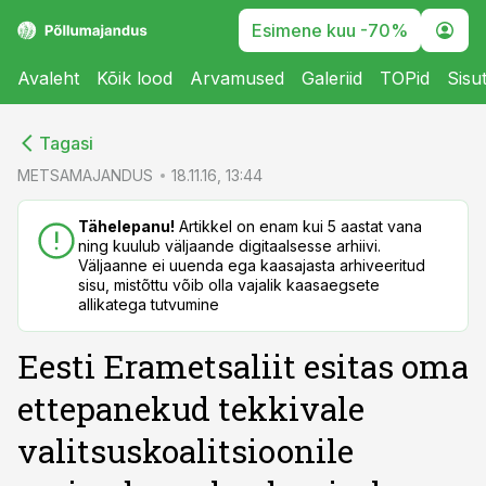
Esimene kuu -70%
Avaleht
Kõik lood
Arvamused
Galeriid
TOPid
Sisu
cebook
cebook
Tagasi
Twitter)
Twitter)
METSAMAJANDUS
18.11.16, 13:44
kedIn
kedIn
Tähelepanu!
Artikkel on enam kui 5 aastat vana
ning kuulub väljaande digitaalsesse arhiivi.
ail
ail
Väljaanne ei uuenda ega kaasajasta arhiveeritud
sisu, mistõttu võib olla vajalik kaasaegsete
k
k
allikatega tutvumine
Eesti Erametsaliit esitas oma
ettepanekud tekkivale
valitsuskoalitsioonile