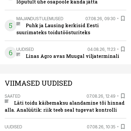
lõputult ühe osapoole kanda jätta
MAJANDUSTULEMUSED
07.08.26, 09:30
5
Puhk ja Lausing kerkisid Eesti
suurimateks toidutöösturiteks
UUDISED
04.08.26, 11:23
6
Linas Agro avas Muugal viljaterminali
VIIMASED UUDISED
SAATED
07.08.26, 12:49
Läti toidu käibemaksu alandamine tõi hinnad
alla. Analüütik: riik teeb seal tugevat kontrolli
UUDISED
07.08.26, 10:35