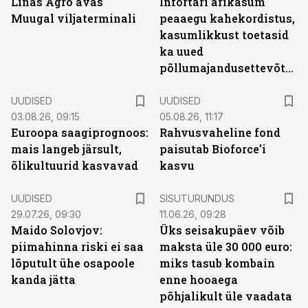
Linas Agro avas
Infortari ärikasum
Muugal viljaterminali
peaaegu kahekordistus,
kasumlikkust toetasid
ka uued
põllumajandusettevõtted
UUDISED
UUDISED
03.08.26, 09:15
05.08.26, 11:17
Euroopa saagiprognoos:
Rahvusvaheline fond
mais langeb järsult,
paisutab Bioforce’i
õlikultuurid kasvavad
kasvu
ST
UUDISED
SISUTURUNDUS
29.07.26, 09:30
11.06.26, 09:28
Maido Solovjov:
Üks seisakupäev võib
piimahinna riski ei saa
maksta üle 30 000 euro:
lõputult ühe osapoole
miks tasub kombain
kanda jätta
enne hooaega
põhjalikult üle vaadata