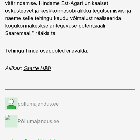
väärindamise. Hindame Est-Agari unikaalset
oskusteavet ja keskkonnasõbralikku tegutsemisviisi ja
näeme selle tehingu kaudu võimalust realiseerida
kogukonnakeskse äritegevuse potentsiaali
Saaremaal,” rääkis ta.
Tehingu hinda osapooled ei avalda.
Allikas:
Saarte Hääl
põllumajandus.ee
Põllumajandus.ee