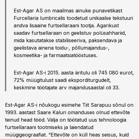
Est-Agar AS on maailmas ainuke punavetikast
Furcellaria lumbricalis toodetud unikaalse tekstuuri
andva lisaaine furtsellaraani tootja. Agarikust
saadav furtsellaraan on geelistuv polüsahhariid,
mida kasutatakse stabiliseeriva, paksendava ja
geelistava ainena toidu-, põllumajandus-,
kosmeetika- ja farmaatsiatööstuses.
Est-Agar AS-i 2015. aasta äritulu oli 745 080 eurot,
72% müügitulust saadi eksporditurgudelt,
keskmine töötajate arv majandusaastal oli 33.
Est-Agar AS-i nõukogu esimehe Tiit Sarapuu sõnul on
1993. aastast Saare Kaluri omanduses olnud ettevõte
teinud head tööd. Välja on töötatud uus tehnoloogia
furtsellaraani tootmiseks ja laiendatud
müügigeograafiat. “Ettevõte on küll heas seisus, kuid