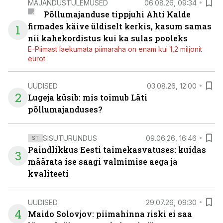
MAJANDUSTULEMUSED
06.08.26, 09:34
Põllumajanduse tippjuhi Ahti Kalde
firmades käive üldiselt kerkis, kasum samas
1
nii kahekordistus kui ka sulas pooleks
E-Piimast laekumata piimaraha on enam kui 1,2 miljonit
eurot
UUDISED
03.08.26, 12:00
2
Lugeja küsib: mis toimub Läti
põllumajanduses?
SISUTURUNDUS
09.06.26, 16:46
ST
Paindlikkus Eesti taimekasvatuses: kuidas
3
määrata ise saagi valmimise aega ja
kvaliteeti
UUDISED
29.07.26, 09:30
4
Maido Solovjov: piimahinna riski ei saa