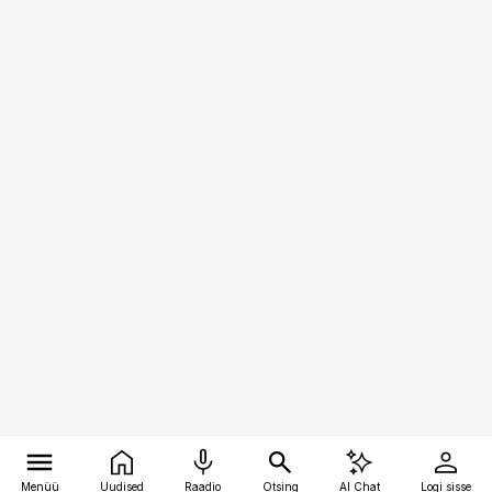
Menüü
Uudised
Raadio
Otsing
AI Chat
Logi sisse