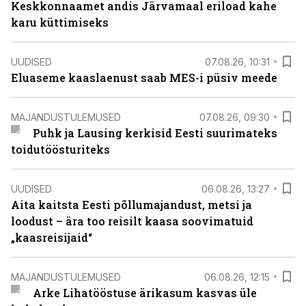
Keskkonnaamet andis Järvamaal eriload kahe
karu küttimiseks
UUDISED
07.08.26, 10:31
Eluaseme kaaslaenust saab MES-i püsiv meede
MAJANDUSTULEMUSED
07.08.26, 09:30
Puhk ja Lausing kerkisid Eesti suurimateks
toidutöösturiteks
UUDISED
06.08.26, 13:27
Aita kaitsta Eesti põllumajandust, metsi ja
loodust – ära too reisilt kaasa soovimatuid
„kaasreisijaid“
MAJANDUSTULEMUSED
06.08.26, 12:15
Arke Lihatööstuse ärikasum kasvas üle