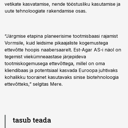
vetikate kasvatamise, nende tööstusliku kasutamise ja
uute tehnoloogiate rakendamise osas.
“Järgmise etapina planeerisime tootmisbaasi rajamist
Vormsile, kuid leidsime pikaajaliste kogemustega
ettevõtte hoopis naabersaarelt. Est-Agar AS-i näol on
tegemist viiekümneaastase järjepideva
tootmiskogemusega ettevõttega, millel on oma
kliendibaas ja potentsiaal kasvada Euroopa juhtivaks
kohalikku toorainet kasutavaks sinise biotehnoloogia
ettevõtteks,” selgitas Mere.
tasub teada