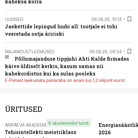
kaheksa korra
UUDISED
06.08.26, 10:14
Jaekettide lepingud luubi all: tootjale ei tohi
veeretada ostja äririski
MAJANDUSTULEMUSED
06.08.26, 09:34
Põllumajanduse tippjuhi Ahti Kalde firmades
käive üldiselt kerkis, kasum samas nii
kahekordistus kui ka sulas pooleks
E-Piimast laekumata piimaraha on enam kui 1,2 miljonit eurot
ÜRITUSED
8 akadeemilist tundi
Energiasäästli
ÄRIPÄEVA AKADEEMIA
Tehisintellekti meistriklass
2026