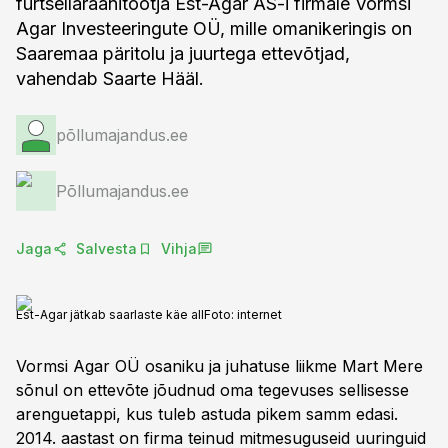
furtsellaraanitootja Est-Agar AS-i firmale Vormsi
Agar Investeeringute OÜ, mille omanikeringis on
Saaremaa päritolu ja juurtega ettevõtjad,
vahendab Saarte Hääl.
põllumajandus.ee
Põllumajandus.ee
Jaga
Salvesta
Vihja
Est-Agar jätkab saarlaste käe all
Foto:
internet
Vormsi Agar OÜ osaniku ja juhatuse liikme Mart Mere
sõnul on ettevõte jõudnud oma tegevuses sellisesse
arenguetappi, kus tuleb astuda pikem samm edasi.
2014. aastast on firma teinud mitmesuguseid uuringuid