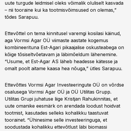
uute turgude leidmisel oleks võimalik oluliselt kasvada
– nii tooraine kui ka tootmisvõimsused on olemas,”
tõdes Sarapuu.
Ettevõttel on tema kinnitusel varemgi kosilasi käinud,
aga Vormsi Agar OÜ viimaste aastate kogemus
kombineerituna Est-Agari pikaajalise oskusteabega on
kõige tõsiseltvõetavam ja läbimõeldum lähenemine.
“Usume, et Est-Agar AS läheb headesse kätesse ja
omalt poolt aitame kaasa hea nõuga,” ütles Sarapuu.
Ettevõttes Vormsi Agar Investeeringute OÜ on võrdse
osalusega Vormsi Agar OÜ ja OÜ Utilitas Grupp.
Utilitas Grupi juhatuse liige Kristjan Rahukinnitas, et
uute omanike eesmärk on arendada loodust hoidvat
tootmist, kasutades selleks kohalikku taastuvat
toorainet. “Ühinesime selle investeeringuga, et
soodustada kohalikku ettevõtlust läbi biomassi