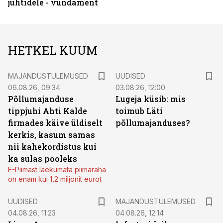
juhtidele - vundament
HETKEL KUUM
MAJANDUSTULEMUSED
UUDISED
06.08.26, 09:34
03.08.26, 12:00
Põllumajanduse
Lugeja küsib: mis
tippjuhi Ahti Kalde
toimub Läti
firmades käive üldiselt
põllumajanduses?
kerkis, kasum samas
nii kahekordistus kui
ka sulas pooleks
E-Piimast laekumata piimaraha
on enam kui 1,2 miljonit eurot
UUDISED
MAJANDUSTULEMUSED
04.08.26, 11:23
04.08.26, 12:14