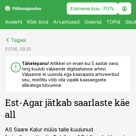
Esimene kuu -70%
Avaleht
Kõik lood
Arvamused
Galeriid
TOPid
Sisu
cebook
cebook
Tagasi
Twitter)
Twitter)
21.11.16, 09:30
kedIn
kedIn
Tähelepanu!
Artikkel on enam kui 5 aastat vana
ning kuulub väljaande digitaalsesse arhiivi.
ail
ail
Väljaanne ei uuenda ega kaasajasta arhiveeritud
sisu, mistõttu võib olla vajalik kaasaegsete
k
k
allikatega tutvumine
Est-Agar jätkab saarlaste käe
all
AS Saare Kalur müüs talle kuulunud