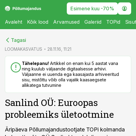
Esimene kuu -70%
Avaleht
Kõik lood
Arvamused
Galeriid
TOPid
Sisu
cebook
cebook
Tagasi
Twitter)
Twitter)
LOOMAKASVATUS
28.11.16, 11:21
kedIn
kedIn
Tähelepanu!
Artikkel on enam kui 5 aastat vana
ning kuulub väljaande digitaalsesse arhiivi.
ail
ail
Väljaanne ei uuenda ega kaasajasta arhiveeritud
sisu, mistõttu võib olla vajalik kaasaegsete
k
k
allikatega tutvumine
Sanlind OÜ: Euroopas
probleemiks ületootmine
Äripäeva Põllumajandustootjate TOPi kolmanda