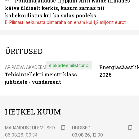
Põllumajanduse tippjuhi Ahti Kalde firmades
käive üldiselt kerkis, kasum samas nii
kahekordistus kui ka sulas pooleks
E-Piimast laekumata piimaraha on enam kui 1,2 miljonit eurot
ÜRITUSED
8 akadeemilist tundi
Energiasäästli
ÄRIPÄEVA AKADEEMIA
Tehisintellekti meistriklass
2026
juhtidele - vundament
HETKEL KUUM
MAJANDUSTULEMUSED
UUDISED
06.08.26, 09:34
03.08.26, 12:00