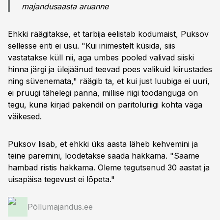
majandusaasta aruanne
Ehkki räägitakse, et tarbija eelistab kodumaist, Puksov
sellesse eriti ei usu. "Kui inimestelt küsida, siis
vastatakse küll nii, aga umbes pooled valivad siiski
hinna järgi ja ülejäänud teevad poes valikuid kiirustades
ning süvenemata," räägib ta, et kui just luubiga ei uuri,
ei pruugi tähelegi panna, millise riigi toodanguga on
tegu, kuna kirjad pakendil on päritoluriigi kohta väga
väikesed.
Puksov lisab, et ehkki üks aasta läheb kehvemini ja
teine paremini, loodetakse saada hakkama. "Saame
hambad ristis hakkama. Oleme tegutsenud 30 aastat ja
uisapäisa tegevust ei lõpeta."
Põllumajandus.ee