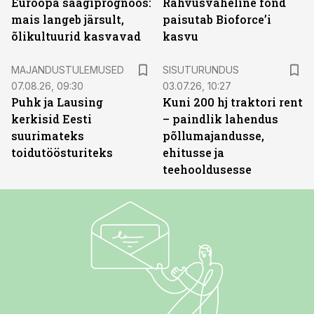
Euroopa saagiprognoos:
Rahvusvaheline fond
mais langeb järsult,
paisutab Bioforce’i
õlikultuurid kasvavad
kasvu
ST
MAJANDUSTULEMUSED
SISUTURUNDUS
07.08.26, 09:30
03.07.26, 10:27
Puhk ja Lausing
Kuni 200 hj traktori rent
kerkisid Eesti
– paindlik lahendus
suurimateks
põllumajandusse,
toidutöösturiteks
ehitusse ja
teehooldusesse