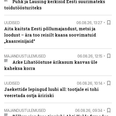
Puhk ja Lausing kerkisid Eesti suurimateks
toidutöösturiteks
UUDISED
06.08.26, 13:27
Aita kaitsta Eesti põllumajandust, metsi ja
loodust – ära too reisilt kaasa soovimatuid
„kaasreisijaid“
MAJANDUSTULEMUSED
06.08.26, 12:15
Arke Lihatööstuse ärikasum kasvas üle
kaheksa korra
UUDISED
06.08.26, 10:14
Jaekettide lepingud luubi all: tootjale ei tohi
veeretada ostja äririski
MAJANDUSTULEMUSED
06.08.26, 09:34