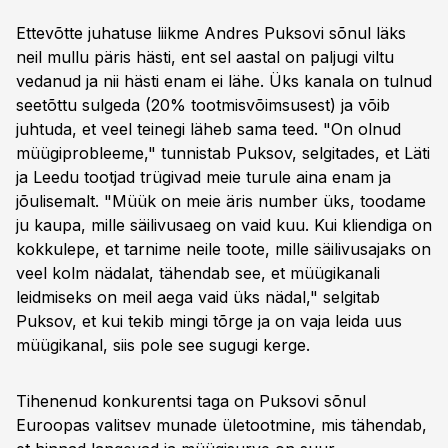
Ettevõtte juhatuse liikme Andres Puksovi sõnul läks
neil mullu päris hästi, ent sel aastal on paljugi viltu
vedanud ja nii hästi enam ei lähe. Üks kanala on tulnud
seetõttu sulgeda (20% tootmisvõimsusest) ja võib
juhtuda, et veel teinegi läheb sama teed. "On olnud
müügiprobleeme," tunnistab Puksov, selgitades, et Läti
ja Leedu tootjad trügivad meie turule aina enam ja
jõulisemalt. "Müük on meie äris number üks, toodame
ju kaupa, mille säilivusaeg on vaid kuu. Kui kliendiga on
kokkulepe, et tarnime neile toote, mille säilivusajaks on
veel kolm nädalat, tähendab see, et müügikanali
leidmiseks on meil aega vaid üks nädal," selgitab
Puksov, et kui tekib mingi tõrge ja on vaja leida uus
müügikanal, siis pole see sugugi kerge.
Tihenenud konkurentsi taga on Puksovi sõnul
Euroopas valitsev munade ületootmine, mis tähendab,