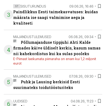
SISUTURUNDUS
09.06.26, 16:46
ST
Paindlikkus Eesti taimekasvatuses: kuidas
3
määrata ise saagi valmimise aega ja
kvaliteeti
MAJANDUSTULEMUSED
06.08.26, 09:34
Põllumajanduse tippjuhi Ahti Kalde
firmades käive üldiselt kerkis, kasum samas
4
nii kahekordistus kui ka sulas pooleks
E-Piimast laekumata piimaraha on enam kui 1,2 miljonit
eurot
MAJANDUSTULEMUSED
07.08.26, 09:30
5
Puhk ja Lausing kerkisid Eesti
suurimateks toidutöösturiteks
UUDISED
04.08.26, 11:23
6