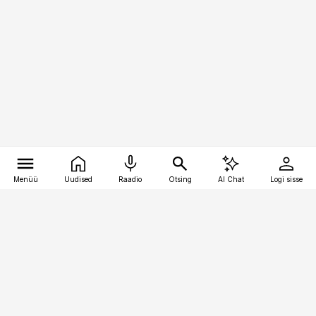
Menüü
Uudised
Raadio
Otsing
AI Chat
Logi sisse
Vana-Lõuna 39/1, 19094 Tallinn
(+372) 667 0111
pollumajandus@pollumajandus.ee