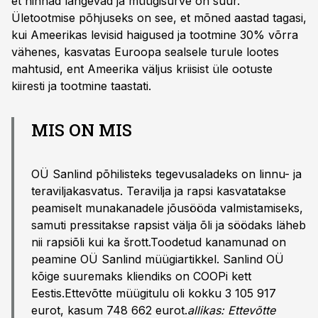
et hinnad langevad ja müügisurve on suur.
Ületootmise põhjuseks on see, et mõned aastad tagasi,
kui Ameerikas levisid haigused ja tootmine 30% võrra
vähenes, kasvatas Euroopa sealsele turule lootes
mahtusid, ent Ameerika väljus kriisist üle ootuste
kiiresti ja tootmine taastati.
MIS ON MIS
OÜ Sanlind põhilisteks tegevusaladeks on linnu- ja
teraviljakasvatus. Teravilja ja rapsi kasvatatakse
peamiselt munakanadele jõusööda valmistamiseks,
samuti pressitakse rapsist välja õli ja söödaks läheb
nii rapsiõli kui ka šrott.Toodetud kanamunad on
peamine OÜ Sanlind müügiartikkel. Sanlind OÜ
kõige suuremaks kliendiks on COOPi kett
Eestis.Ettevõtte müügitulu oli kokku 3 105 917
eurot, kasum 748 662 eurot.
allikas: Ettevõtte