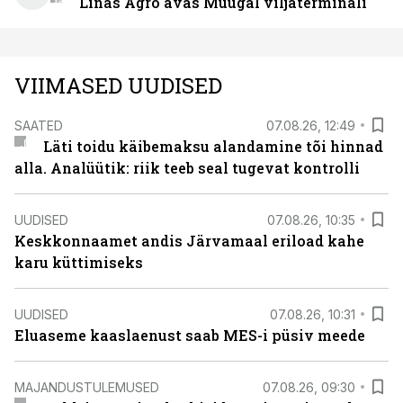
Linas Agro avas Muugal viljaterminali
VIIMASED UUDISED
SAATED
07.08.26, 12:49
Läti toidu käibemaksu alandamine tõi hinnad
alla. Analüütik: riik teeb seal tugevat kontrolli
UUDISED
07.08.26, 10:35
Keskkonnaamet andis Järvamaal eriload kahe
karu küttimiseks
UUDISED
07.08.26, 10:31
Eluaseme kaaslaenust saab MES-i püsiv meede
MAJANDUSTULEMUSED
07.08.26, 09:30