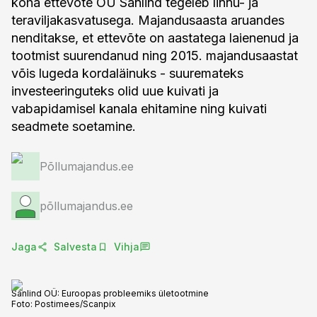
koha ettevõte OÜ Sanlind tegeleb linnu- ja
teraviljakasvatusega. Majandusaasta aruandes
nenditakse, et ettevõte on aastatega laienenud ja
tootmist suurendanud ning 2015. majandusaastat
võis lugeda kordaläinuks - suuremateks
investeeringuteks olid uue kuivati ja
vabapidamisel kanala ehitamine ning kuivati
seadmete soetamine.
Põllumajandus.ee
põllumajandus.ee
Jaga
Salvesta
Vihja
Sanlind OÜ: Euroopas probleemiks ületootmine
Foto:
Postimees/Scanpix