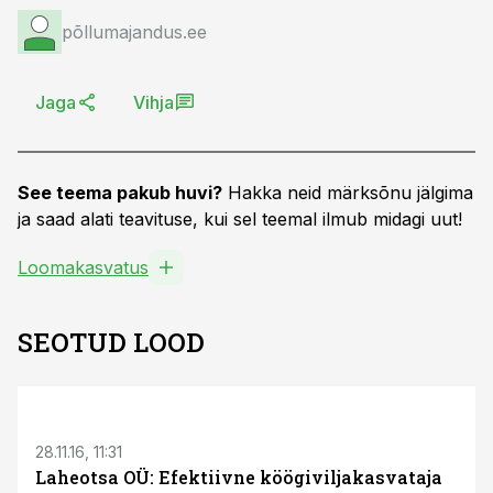
põllumajandus.ee
Jaga
Vihja
See teema pakub huvi?
Hakka neid märksõnu jälgima
ja saad alati teavituse, kui sel teemal ilmub midagi uut!
Loomakasvatus
SEOTUD LOOD
28.11.16, 11:31
Laheotsa OÜ: Efektiivne köögiviljakasvataja