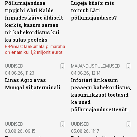
Põllumajanduse
Lugeja küsib: mis
tippjuhi Ahti Kalde
toimub Läti
firmades käive üldiselt
põllumajanduses?
kerkis, kasum samas
nii kahekordistus kui
ka sulas pooleks
E-Piimast laekumata piimaraha
on enam kui 1,2 miljonit eurot
UUDISED
MAJANDUSTULEMUSED
04.08.26, 11:23
04.08.26, 12:14
Linas Agro avas
Infortari ärikasum
Muugal viljaterminali
peaaegu kahekordistus,
kasumlikkust toetasid
ka uued
põllumajandusettevõtted
UUDISED
UUDISED
03.08.26, 09:15
05.08.26, 11:17