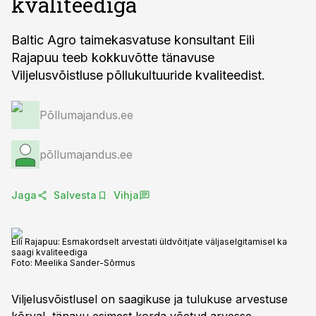
kvaliteediga
Baltic Agro taimekasvatuse konsultant Eili
Rajapuu teeb kokkuvõtte tänavuse
Viljelusvõistluse põllukultuuride kvaliteedist.
Põllumajandus.ee
põllumajandus.ee
Jaga
Salvesta
Vihja
Eili Rajapuu: Esmakordselt arvestati üldvõitjate väljaselgitamisel ka
saagi kvaliteediga
Foto:
Meelika Sander-Sõrmus
Viljelusvõistlusel on saagikuse ja tulukuse arvestuse