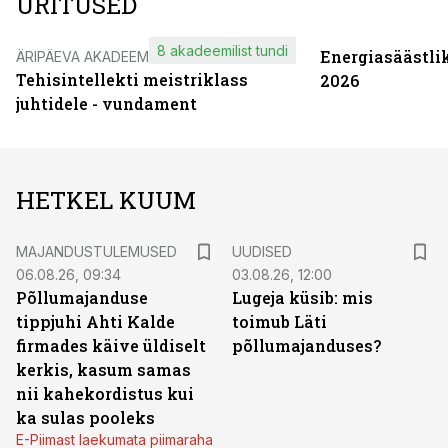
ÜRITUSED
8 akadeemilist tundi
Energiasäästli
ÄRIPÄEVA AKADEEMIA
Tehisintellekti meistriklass
2026
juhtidele - vundament
HETKEL KUUM
MAJANDUSTULEMUSED
UUDISED
06.08.26, 09:34
03.08.26, 12:00
Põllumajanduse
Lugeja küsib: mis
tippjuhi Ahti Kalde
toimub Läti
firmades käive üldiselt
põllumajanduses?
kerkis, kasum samas
nii kahekordistus kui
ka sulas pooleks
E-Piimast laekumata piimaraha