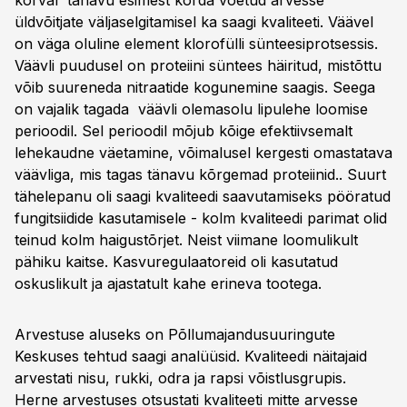
kõrval tänavu esimest korda võetud arvesse
üldvõitjate väljaselgitamisel ka saagi kvaliteeti. Väävel
on väga oluline element klorofülli sünteesiprotsessis.
Väävli puudusel on proteiini süntees häiritud, mistõttu
võib suureneda nitraatide kogunemine saagis. Seega
on vajalik tagada väävli olemasolu lipulehe loomise
perioodil. Sel perioodil mõjub kõige efektiivsemalt
lehekaudne väetamine, võimalusel kergesti omastatava
väävliga, mis tagas tänavu kõrgemad proteiinid.. Suurt
tähelepanu oli saagi kvaliteedi saavutamiseks pööratud
fungitsiidide kasutamisele - kolm kvaliteedi parimat olid
teinud kolm haigustõrjet. Neist viimane loomulikult
pähiku kaitse. Kasvuregulaatoreid oli kasutatud
oskuslikult ja ajastatult kahe erineva tootega.
Arvestuse aluseks on Põllumajandusuuringute
Keskuses tehtud saagi analüüsid. Kvaliteedi näitajaid
arvestati nisu, rukki, odra ja rapsi võistlusgrupis.
Herne arvestuses otsustati kvaliteeti mitte arvesse