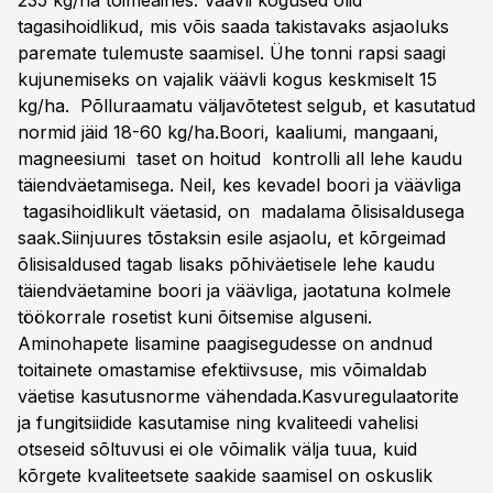
235 kg/ha toimeaines. Väävli kogused olid
tagasihoidlikud, mis võis saada takistavaks asjaoluks
paremate tulemuste saamisel. Ühe tonni rapsi saagi
kujunemiseks on vajalik väävli kogus keskmiselt 15
kg/ha. Põlluraamatu väljavõtetest selgub, et kasutatud
normid jäid 18-60 kg/ha.Boori, kaaliumi, mangaani,
magneesiumi taset on hoitud kontrolli all lehe kaudu
täiendväetamisega. Neil, kes kevadel boori ja väävliga
tagasihoidlikult väetasid, on madalama õlisisaldusega
saak.Siinjuures tõstaksin esile asjaolu, et kõrgeimad
õlisisaldused tagab lisaks põhiväetisele lehe kaudu
täiendväetamine boori ja väävliga, jaotatuna kolmele
töökorrale rosetist kuni õitsemise alguseni.
Aminohapete lisamine paagisegudesse on andnud
toitainete omastamise efektiivsuse, mis võimaldab
väetise kasutusnorme vähendada.Kasvuregulaatorite
ja fungitsiidide kasutamise ning kvaliteedi vahelisi
otseseid sõltuvusi ei ole võimalik välja tuua, kuid
kõrgete kvaliteetsete saakide saamisel on oskuslik