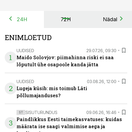
24H
72H
Nädal
ENIMLOETUD
UUDISED
29.07.26, 09:30
1
Maido Solovjov: piimahinna riski ei saa
lõputult ühe osapoole kanda jätta
UUDISED
03.08.26, 12:00
2
Lugeja küsib: mis toimub Läti
põllumajanduses?
SISUTURUNDUS
09.06.26, 16:46
ST
Paindlikkus Eesti taimekasvatuses: kuidas
3
määrata ise saagi valmimise aega ja