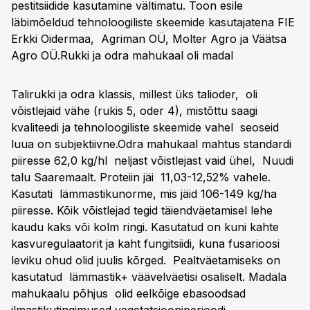
pestitsiidide kasutamine vältimatu. Toon esile
läbimõeldud tehnoloogiliste skeemide kasutajatena FIE
Erkki Oidermaa, Agriman OÜ, Molter Agro ja Väätsa
Agro OÜ.
Rukki ja odra mahukaal oli madal
Talirukki ja odra klassis, millest üks talioder, oli
võistlejaid vähe (rukis 5, oder 4), mistõttu saagi
kvaliteedi ja tehnoloogiliste skeemide vahel seoseid
luua on subjektiivne.Odra mahukaal mahtus standardi
piiresse 62,0 kg/hl neljast võistlejast vaid ühel, Nuudi
talu Saaremaalt. Proteiin jäi 11,03-12,52% vahele.
Kasutati lämmastikunorme, mis jäid 106-149 kg/ha
piiresse. Kõik võistlejad tegid täiendväetamisel lehe
kaudu kaks või kolm ringi. Kasutatud on kuni kahte
kasvuregulaatorit ja kaht fungitsiidi, kuna fusarioosi
leviku ohud olid juulis kõrged. Pealtväetamiseks on
kasutatud lämmastik+ väävelväetisi osaliselt. Madala
mahukaalu põhjus olid eelkõige ebasoodsad