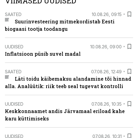
VIIMASED UUDISED
SAATED
10.08.26, 09:15
Suurinvesteering mitmekordistab Eesti
biogaasi tootja toodangu
UUDISED
10.08.26, 09:00
Inflatsioon püsib suvel madal
SAATED
07.08.26, 12:49
Läti toidu käibemaksu alandamine tõi hinnad
alla. Analüütik: riik teeb seal tugevat kontrolli
UUDISED
07.08.26, 10:35
Keskkonnaamet andis Järvamaal eriload kahe
karu küttimiseks
UUDISED
07.08.26, 10:31