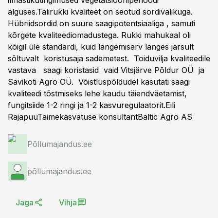
ilmastikutingimused vegetatsiooniperioodi
alguses.Talirukki kvaliteet on seotud sordivalikuga.
Hübriidsordid on suure saagipotentsiaaliga , samuti
kõrgete kvaliteediomadustega. Rukki mahukaal oli
kõigil üle standardi, kuid langemisarv langes järsult
sõltuvalt koristusaja sademetest. Toiduvilja kvaliteedile
vastava saagi koristasid vaid Vitsjärve Põldur OÜ ja
Savikoti Agro OÜ. Võistluspõldudel kasutati saagi
kvaliteedi tõstmiseks lehe kaudu täiendväetamist,
fungitsiide 1-2 ringi ja 1-2 kasvuregulaatorit.Eili
RajapuuTaimekasvatuse konsultantBaltic Agro AS
Põllumajandus.ee
põllumajandus.ee
Jaga
Vihja