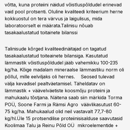
võtta, kuna proteiini näidud võistluspõldudel erinevad
vaid pool protsenti. Oluline kvaliteedi kriteerium herne
kokkuostul on tera värvus ja laigulisus, mida
laboratoorselt ei määrata.
Talinisu nõuab
tasakaalustatud toitainete bilanssi
Talinisude kõrged kvaliteedinäitajad on tagatud
tasakaalustatud toiteainete bilansiga. Kasutatud
lämmastik võistluspõldudel jääb vahemikku 100-235
kg/ha. Kõige madalam mineraalse lämmastiku norm oli
põllul, mille eelviljaks oli hernes. Seosed tulevad
välja kevadisel pealtväetamisel. Täheldatav on
lämmastik + väävelväetiste koosmõju proteiini ja
mahukaalu tõstjana. Näitena saab siin märkida Torma
POÜ, Soone Farmi ja Rämsi Agro väävlikasutust 60-
75 kg/ha. Mahukaalud olid neil vastavalt 77,7-80
kg/hl.Üle 15 protsendilise proteiinisisalduse saavutasid
Koolimaa Talu ja Reinu Põld OÜ mikroelementide +