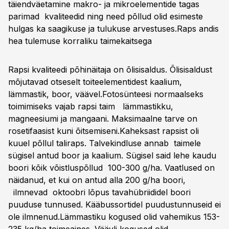
täiendväetamine makro- ja mikroelementide tagas
parimad kvaliteedid ning need põllud olid esimeste
hulgas ka saagikuse ja tulukuse arvestuses.
Raps andis
hea tulemuse korraliku taimekaitsega
Rapsi kvaliteedi põhinäitaja on õlisisaldus. Õlisisaldust
mõjutavad otseselt toiteelementidest kaalium,
lämmastik, boor, väävel.Fotosünteesi normaalseks
toimimiseks vajab rapsi taim lämmastikku,
magneesiumi ja mangaani. Maksimaalne tarve on
rosetifaasist kuni õitsemiseni.Kaheksast rapsist oli
kuuel põllul taliraps. Talvekindluse annab taimele
sügisel antud boor ja kaalium. Sügisel said lehe kaudu
boori kõik võistluspõllud 100-300 g/ha. Vaatlused on
näidanud, et kui on antud alla 200 g/ha boori,
ilmnevad oktoobri lõpus tavahübriididel boori
puuduse tunnused. Kääbussortidel puudustunnuseid ei
ole ilmnenud.Lämmastiku kogused olid vahemikus 153-