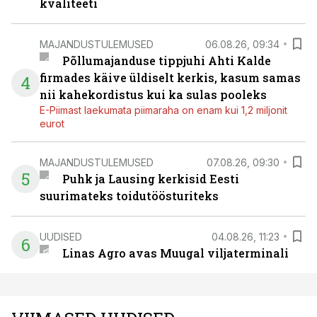
kvaliteeti
MAJANDUSTULEMUSED
06.08.26, 09:34
Põllumajanduse tippjuhi Ahti Kalde
firmades käive üldiselt kerkis, kasum samas
4
nii kahekordistus kui ka sulas pooleks
E-Piimast laekumata piimaraha on enam kui 1,2 miljonit
eurot
MAJANDUSTULEMUSED
07.08.26, 09:30
5
Puhk ja Lausing kerkisid Eesti
suurimateks toidutöösturiteks
UUDISED
04.08.26, 11:23
6
Linas Agro avas Muugal viljaterminali