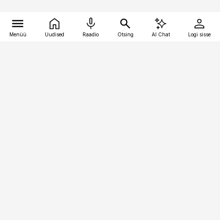
Menüü
Uudised
Raadio
Otsing
AI Chat
Logi sisse
Vana-Lõuna 39/1, 19094 Tallinn
(+372) 667 0111
pollumajandus@pollumajandus.ee
Telli
Reklaam
Firmast
Sisu kasutamisõigused
Ajakirjaniku
eetikakoodeks
Üldtingimused
Privaatsustingimused
Küpsiste poliitika
KKK