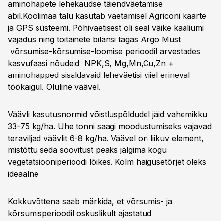
aminohapete lehekaudse täiendväetamise
abil.Koolimaa talu kasutab väetamisel Agriconi kaarte
ja GPS süsteemi. Põhiväetisest oli seal väike kaaliumi
vajadus ning toitainete bilansi tagas Argo Must
võrsumise-kõrsumise-loomise perioodil arvestades
kasvufaasi nõudeid NPK,S, Mg,Mn,Cu,Zn +
aminohapped sisaldavaid leheväetisi viiel erineval
töökäigul.
Oluline väävel.
Väävli kasutusnormid võistluspõldudel jäid vahemikku
33-75 kg/ha. Ühe tonni saagi moodustumiseks vajavad
teraviljad väävlit 6-8 kg/ha. Väävel on liikuv element,
mistõttu seda soovitust peaks jälgima kogu
vegetatsiooniperioodi lõikes.
Kolm haigusetõrjet oleks
ideaalne
Kokkuvõttena saab märkida, et võrsumis- ja
kõrsumisperioodil oskuslikult ajastatud