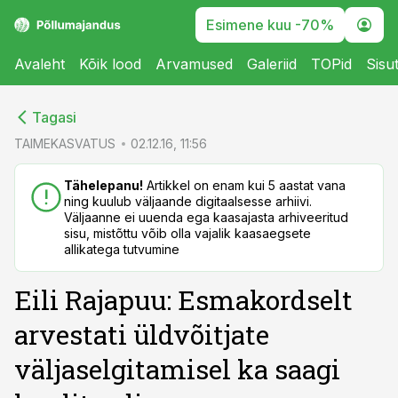
Esimene kuu -70%
Avaleht
Kõik lood
Arvamused
Galeriid
TOPid
Sisu
cebook
cebook
Tagasi
Twitter)
Twitter)
TAIMEKASVATUS
02.12.16, 11:56
kedIn
kedIn
Tähelepanu!
Artikkel on enam kui 5 aastat vana
ning kuulub väljaande digitaalsesse arhiivi.
ail
ail
Väljaanne ei uuenda ega kaasajasta arhiveeritud
sisu, mistõttu võib olla vajalik kaasaegsete
k
k
allikatega tutvumine
Eili Rajapuu: Esmakordselt
arvestati üldvõitjate
väljaselgitamisel ka saagi