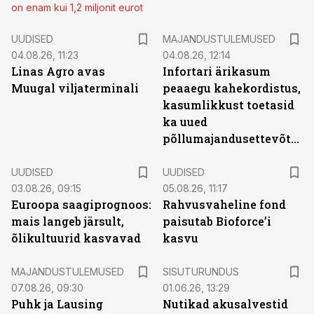
on enam kui 1,2 miljonit eurot
UUDISED
MAJANDUSTULEMUSED
04.08.26, 11:23
04.08.26, 12:14
Linas Agro avas
Infortari ärikasum
Muugal viljaterminali
peaaegu kahekordistus,
kasumlikkust toetasid
ka uued
põllumajandusettevõtted
UUDISED
UUDISED
03.08.26, 09:15
05.08.26, 11:17
Euroopa saagiprognoos:
Rahvusvaheline fond
mais langeb järsult,
paisutab Bioforce’i
õlikultuurid kasvavad
kasvu
ST
MAJANDUSTULEMUSED
SISUTURUNDUS
07.08.26, 09:30
01.06.26, 13:29
Puhk ja Lausing
Nutikad akusalvestid