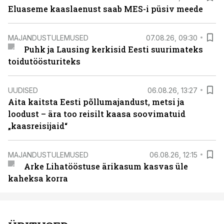
Eluaseme kaaslaenust saab MES-i püsiv meede
MAJANDUSTULEMUSED
07.08.26, 09:30
Puhk ja Lausing kerkisid Eesti suurimateks
toidutöösturiteks
UUDISED
06.08.26, 13:27
Aita kaitsta Eesti põllumajandust, metsi ja
loodust – ära too reisilt kaasa soovimatuid
„kaasreisijaid“
MAJANDUSTULEMUSED
06.08.26, 12:15
Arke Lihatööstuse ärikasum kasvas üle
kaheksa korra