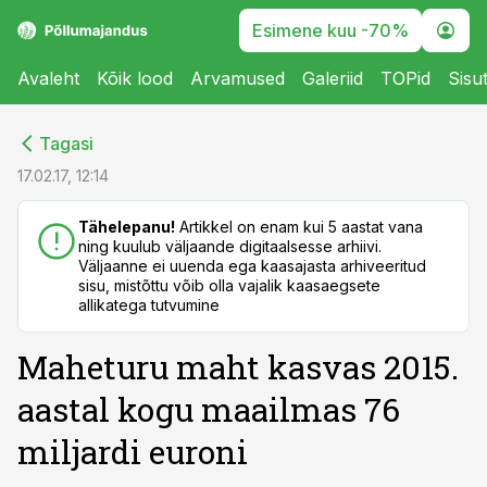
Esimene kuu -70%
Avaleht
Kõik lood
Arvamused
Galeriid
TOPid
Sisu
cebook
cebook
Tagasi
Twitter)
Twitter)
17.02.17, 12:14
kedIn
kedIn
Tähelepanu!
Artikkel on enam kui 5 aastat vana
ning kuulub väljaande digitaalsesse arhiivi.
ail
ail
Väljaanne ei uuenda ega kaasajasta arhiveeritud
sisu, mistõttu võib olla vajalik kaasaegsete
k
k
allikatega tutvumine
Maheturu maht kasvas 2015.
aastal kogu maailmas 76
miljardi euroni