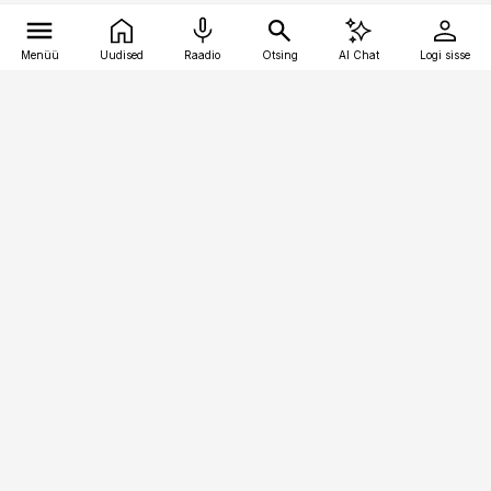
Menüü
Uudised
Raadio
Otsing
AI Chat
Logi sisse
Vana-Lõuna 39/1, 19094 Tallinn
(+372) 667 0111
pollumajandus@pollumajandus.ee
Telli
Reklaam
Firmast
Sisu kasutamisõigused
Ajakirjaniku
eetikakoodeks
Üldtingimused
Privaatsustingimused
Küpsiste poliitika
KKK
Eesti Meediaettevõtete
Eelistuste haldamine