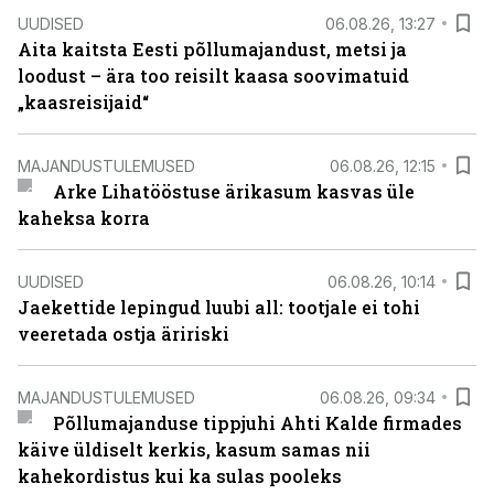
UUDISED
06.08.26, 13:27
Aita kaitsta Eesti põllumajandust, metsi ja
loodust – ära too reisilt kaasa soovimatuid
„kaasreisijaid“
MAJANDUSTULEMUSED
06.08.26, 12:15
Arke Lihatööstuse ärikasum kasvas üle
kaheksa korra
UUDISED
06.08.26, 10:14
Jaekettide lepingud luubi all: tootjale ei tohi
veeretada ostja äririski
MAJANDUSTULEMUSED
06.08.26, 09:34
Põllumajanduse tippjuhi Ahti Kalde firmades
käive üldiselt kerkis, kasum samas nii
kahekordistus kui ka sulas pooleks