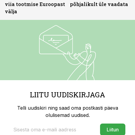
viia tootmise Euroopast
põhjalikult üle vaadata
välja
LIITU UUDISKIRJAGA
Telli uudiskiri ning saad oma postkasti päeva
olulisemad uudised.
Liitun