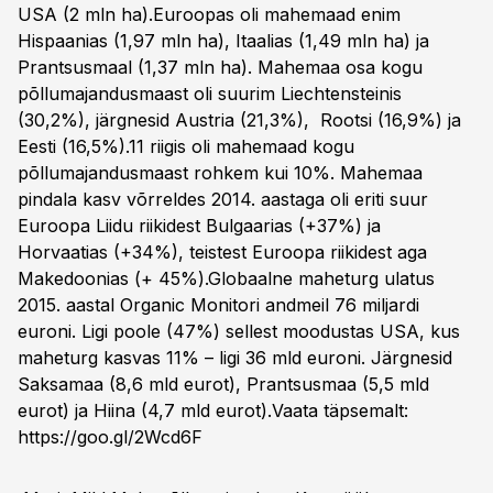
USA (2 mln ha).Euroopas oli mahemaad enim
Hispaanias (1,97 mln ha), Itaalias (1,49 mln ha) ja
Prantsusmaal (1,37 mln ha). Mahemaa osa kogu
põllumajandusmaast oli suurim Liechtensteinis
(30,2%), järgnesid Austria (21,3%), Rootsi (16,9%) ja
Eesti (16,5%).11 riigis oli mahemaad kogu
põllumajandusmaast rohkem kui 10%. Mahemaa
pindala kasv võrreldes 2014. aastaga oli eriti suur
Euroopa Liidu riikidest Bulgaarias (+37%) ja
Horvaatias (+34%), teistest Euroopa riikidest aga
Makedoonias (+ 45%).Globaalne maheturg ulatus
2015. aastal Organic Monitori andmeil 76 miljardi
euroni. Ligi poole (47%) sellest moodustas USA, kus
maheturg kasvas 11% – ligi 36 mld euroni. Järgnesid
Saksamaa (8,6 mld eurot), Prantsusmaa (5,5 mld
eurot) ja Hiina (4,7 mld eurot).Vaata täpsemalt:
https://goo.gl/2Wcd6F