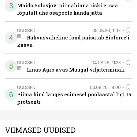
3
Maido Solovjov: piimahinna riski ei saa
lõputult ühe osapoole kanda jätta
UUDISED
05.08.26, 11:17
4
Rahvusvaheline fond paisutab Bioforce’i
kasvu
UUDISED
04.08.26, 11:23
5
Linas Agro avas Muugal viljaterminali
UUDISED
03.08.26, 14:00
6
Piima hind langes esimesel poolaastal ligi 15
protsenti
VIIMASED UUDISED