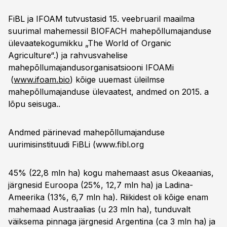
FiBL ja IFOAM tutvustasid 15. veebruaril maailma
suurimal mahemessil BIOFACH mahepõllumajanduse
ülevaatekogumikku „The World of Organic
Agriculture“.) ja rahvusvahelise
mahepõllumajandusorganisatsiooni IFOAMi
(
www.ifoam.bio
) kõige uuemast üleilmse
mahepõllumajanduse ülevaatest, andmed on 2015. a
lõpu seisuga..
Andmed pärinevad mahepõllumajanduse
uurimisinstituudi FiBLi (
www.fibl.org
45% (22,8 mln ha) kogu mahemaast asus Okeaanias,
järgnesid Euroopa (25%, 12,7 mln ha) ja Ladina-
Ameerika (13%, 6,7 mln ha). Riikidest oli kõige enam
mahemaad Austraalias (u 23 mln ha), tunduvalt
väiksema pinnaga järgnesid Argentina (ca 3 mln ha) ja