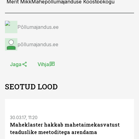
Merit MikkMahepõllumajanduse Koostöökogu
Põllumajandus.ee
põllumajandus.ee
Jaga
Vihja
SEOTUD LOOD
S
30.03.17, 11:20
Maheklaster hakkab mahetaimekasvatust
teaduslike meetoditega arendama