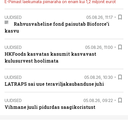
E-Piimast laekumata piimaraha on enam kui 1,2 miljonit eurot
UUDISED
05.08.26, 11:17
Rahvusvaheline fond paisutab Bioforce’i
kasvu
UUDISED
05.08.26, 11:00
HKFoods kasvatas kasumit kasvavast
kulusurvest hoolimata
UUDISED
05.08.26, 10:30
LATRAPS sai uue teraviljakaubanduse juhi
UUDISED
05.08.26, 09:22
Vihmane juuli pidurdas saagikoristust