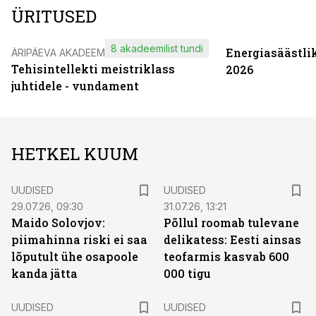
ÜRITUSED
8 akadeemilist tundi
Energiasäästli
ÄRIPÄEVA AKADEEMIA
Tehisintellekti meistriklass
2026
juhtidele - vundament
HETKEL KUUM
UUDISED
UUDISED
29.07.26, 09:30
31.07.26, 13:21
Maido Solovjov:
Põllul roomab tulevane
piimahinna riski ei saa
delikatess: Eesti ainsas
lõputult ühe osapoole
teofarmis kasvab 600
kanda jätta
000 tigu
UUDISED
UUDISED