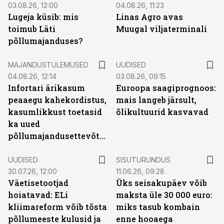
03.08.26, 12:00
04.08.26, 11:23
Lugeja küsib: mis
Linas Agro avas
toimub Läti
Muugal viljaterminali
põllumajanduses?
MAJANDUSTULEMUSED
UUDISED
04.08.26, 12:14
03.08.26, 09:15
Infortari ärikasum
Euroopa saagiprognoos:
peaaegu kahekordistus,
mais langeb järsult,
kasumlikkust toetasid
õlikultuurid kasvavad
ka uued
põllumajandusettevõtted
ST
UUDISED
SISUTURUNDUS
30.07.26, 12:00
11.06.26, 09:28
Väetisetootjad
Üks seisakupäev võib
hoiatavad: ELi
maksta üle 30 000 euro:
kliimareform võib tõsta
miks tasub kombain
põllumeeste kulusid ja
enne hooaega