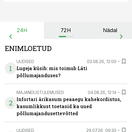
24H
72H
Nädal
ENIMLOETUD
UUDISED
03.08.26, 12:00
1
Lugeja küsib: mis toimub Läti
põllumajanduses?
MAJANDUSTULEMUSED
04.08.26, 12:14
Infortari ärikasum peaaegu kahekordistus,
2
kasumlikkust toetasid ka uued
põllumajandusettevõtted
UUDISED
29.07.26, 09:30