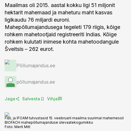
Maailmas oli 2015. aastal kokku ligi 51 miljonit
hektarit mahemaad ja maheturu maht kasvas
ligikaudu 76 miljardi euroni.
Mahepõllumajandusega tegeleti 179 riigis, kõige
rohkem mahetootjaid registreeriti Indias. Kõige
rohkem kulutati inimese kohta mahetoodangule
Šveitsis – 262 eurot.
Põllumajandus.ee
põllumajandus.ee
Jaga
Salvesta
Vihja
FiBL ja IFOAM tutvustasid 15. veebruaril maailma suurimal mahemessil
BIOFACH mahepõllumajanduse ülevaatekogumikku
Foto:
Merit Mitt