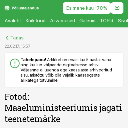
Esimene kuu -70%
Avaleht
Kõik lood
Arvamused
Galeriid
TOPid
Sisu
cebook
cebook
Tagasi
Twitter)
Twitter)
22.02.17, 15:57
kedIn
kedIn
Tähelepanu!
Artikkel on enam kui 5 aastat vana
ning kuulub väljaande digitaalsesse arhiivi.
ail
ail
Väljaanne ei uuenda ega kaasajasta arhiveeritud
sisu, mistõttu võib olla vajalik kaasaegsete
k
k
allikatega tutvumine
Fotod:
Maaeluministeeriumis jagati
teenetemärke