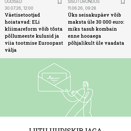
UUDISED
SISUTURUNDUS
30.07.26, 12:00
11.06.26, 09:28
Väetisetootjad
Üks seisakupäev võib
hoiatavad: ELi
maksta üle 30 000 euro:
kliimareform võib tõsta
miks tasub kombain
põllumeeste kulusid ja
enne hooaega
viia tootmise Euroopast
põhjalikult üle vaadata
välja
LIITU UUDISKIRJAGA