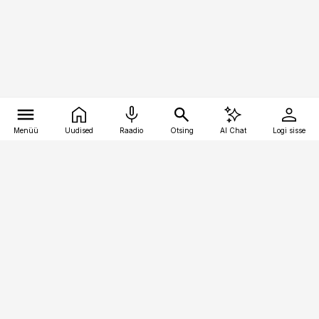
Menüü
Uudised
Raadio
Otsing
AI Chat
Logi sisse
Vana-Lõuna 39/1, 19094 Tallinn
(+372) 667 0111
pollumajandus@pollumajandus.ee
Telli
Reklaam
Firmast