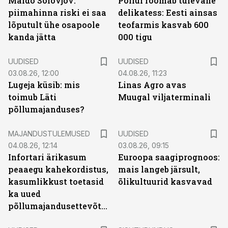
Maido Solovjov:
Põllul roomab tulevane
piimahinna riski ei saa
delikatess: Eesti ainsas
lõputult ühe osapoole
teofarmis kasvab 600
kanda jätta
000 tigu
UUDISED
UUDISED
03.08.26, 12:00
04.08.26, 11:23
Lugeja küsib: mis
Linas Agro avas
toimub Läti
Muugal viljaterminali
põllumajanduses?
MAJANDUSTULEMUSED
UUDISED
04.08.26, 12:14
03.08.26, 09:15
Infortari ärikasum
Euroopa saagiprognoos:
peaaegu kahekordistus,
mais langeb järsult,
kasumlikkust toetasid
õlikultuurid kasvavad
ka uued
põllumajandusettevõtted
ST