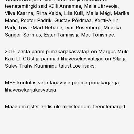
teenetemärgid said Külli Annamaa, Malle Järveoja,
Viive Kaarna, Riina Kalda, Lilia Kulli, Malle Mägi, Marika
Mänd, Peeter Padrik, Gustav Põldmaa, Kertti-Airin
Pärli, Toivo-Mart Rebane, Ivar Rosenberg, Meelika
Sander-Sõrmus, Ester Tammis ja Mati Tõnismäe.
2016. aasta parim piimakarjakasvataja on Margus Muld
Kaiu LT OÜst ja parimad lihaveisekasvatajad on Silja ja
Sulev Trahv Küüniniidu talust.
Loe lisaks:
MES kuulutas välja tänavuse parima piimakarja- ja
lihaveisekarjakasvataja
Maaeluminister andis üle ministeeriumi teenetemärgid