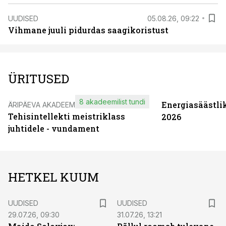
UUDISED
05.08.26, 09:22
Vihmane juuli pidurdas saagikoristust
ÜRITUSED
8 akadeemilist tundi
Energiasäästli
ÄRIPÄEVA AKADEEMIA
Tehisintellekti meistriklass
2026
juhtidele - vundament
HETKEL KUUM
UUDISED
UUDISED
29.07.26, 09:30
31.07.26, 13:21