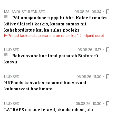
MAJANDUSTULEMUSED
06.08.26, 09:34
Põllumajanduse tippjuhi Ahti Kalde firmades
käive üldiselt kerkis, kasum samas nii
kahekordistus kui ka sulas pooleks
E-Piimast laekumata piimaraha on enam kui 1,2 miljonit eurot
UUDISED
05.08.26, 11:17
Rahvusvaheline fond paisutab Bioforce’i
kasvu
UUDISED
05.08.26, 11:00
HKFoods kasvatas kasumit kasvavast
kulusurvest hoolimata
UUDISED
05.08.26, 10:30
LATRAPS sai uue teraviljakaubanduse juhi