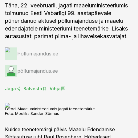
Täna, 22. veebruaril, jagati maaeluministeeriumis
toimunud Eesti Vabariigi 99. aastapäevale
pühendanud aktusel põllumajanduse ja maaelu
edendajatele ministeeriumi teenetemärke. Lisaks
autasustati parimat piima- ja lihaveisekasvatajat.
Põllumajandus.ee
põllumajandus.ee
Jaga
Salvesta
Vihja
Fotod: Maaeluministeeriumis jagati teenetemärke
Foto:
Meelika Sander-Sõrmus
Kuldse teenetemärgi pälvis Maaelu Edendamise
Sihtasutuse juht Raul Rosenberg. Hõbedased