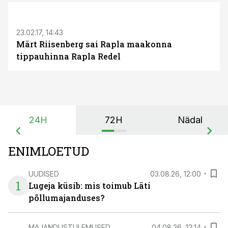
S
23.02.17, 14:43
Märt Riisenberg sai Rapla maakonna
tippauhinna Rapla Redel
24H
72H
Nädal
ENIMLOETUD
UUDISED
03.08.26, 12:00
1
Lugeja küsib: mis toimub Läti
põllumajanduses?
MAJANDUSTULEMUSED
04.08.26, 12:14