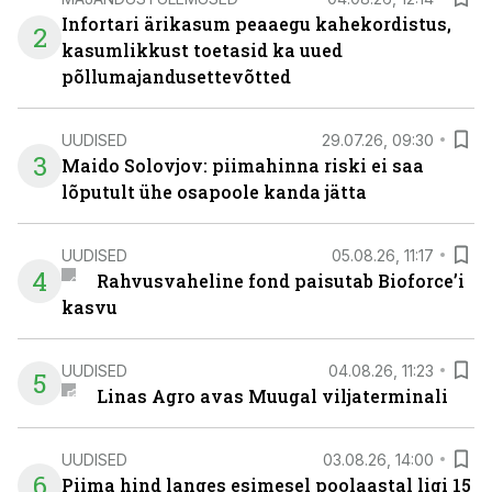
Infortari ärikasum peaaegu kahekordistus,
2
kasumlikkust toetasid ka uued
põllumajandusettevõtted
UUDISED
29.07.26, 09:30
3
Maido Solovjov: piimahinna riski ei saa
lõputult ühe osapoole kanda jätta
UUDISED
05.08.26, 11:17
4
Rahvusvaheline fond paisutab Bioforce’i
kasvu
UUDISED
04.08.26, 11:23
5
Linas Agro avas Muugal viljaterminali
UUDISED
03.08.26, 14:00
6
Piima hind langes esimesel poolaastal ligi 15