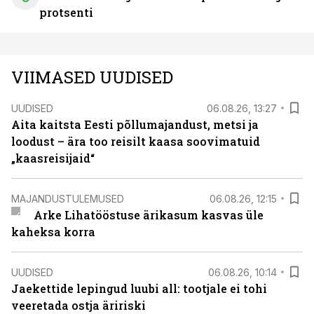
protsenti
VIIMASED UUDISED
UUDISED
06.08.26, 13:27
Aita kaitsta Eesti põllumajandust, metsi ja
loodust – ära too reisilt kaasa soovimatuid
„kaasreisijaid“
MAJANDUSTULEMUSED
06.08.26, 12:15
Arke Lihatööstuse ärikasum kasvas üle
kaheksa korra
UUDISED
06.08.26, 10:14
Jaekettide lepingud luubi all: tootjale ei tohi
veeretada ostja äririski