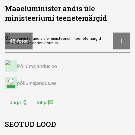
Maaeluminister andis üle
ministeeriumi teenetemärgid
Maaeluminister andis üle ministeeriumi teenetemärgid
45 fotot
Foto:
Meelika Sander-Sõrmus
Põllumajandus.ee
põllumajandus.ee
Jaga
Vihja
SEOTUD LOOD