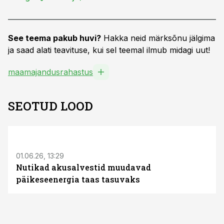
See teema pakub huvi?
Hakka neid märksõnu jälgima
ja saad alati teavituse, kui sel teemal ilmub midagi uut!
maamajandusrahastus
SEOTUD LOOD
ST
01.06.26, 13:29
Nutikad akusalvestid muudavad
päikeseenergia taas tasuvaks