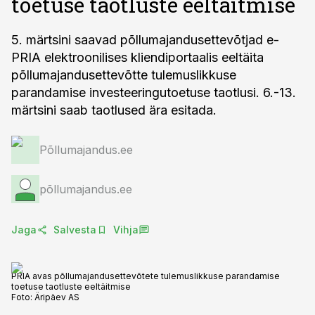
toetuse taotluste eeltäitmise
5. märtsini saavad põllumajandusettevõtjad e-
PRIA elektroonilises kliendiportaalis eeltäita
põllumajandusettevõtte tulemuslikkuse
parandamise investeeringutoetuse taotlusi. 6.-13.
märtsini saab taotlused ära esitada.
Põllumajandus.ee
põllumajandus.ee
Jaga
Salvesta
Vihja
PRIA avas põllumajandusettevõtete tulemuslikkuse parandamise
toetuse taotluste eeltäitmise
Foto:
Äripäev AS