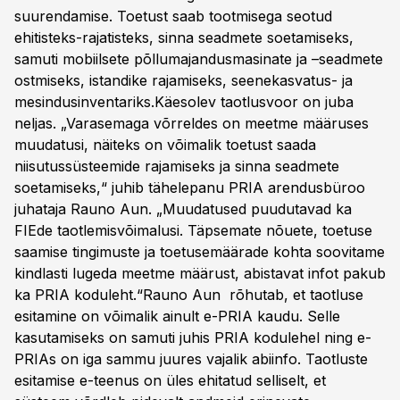
suurendamise. Toetust saab tootmisega seotud
ehitisteks-rajatisteks, sinna seadmete soetamiseks,
samuti mobiilsete põllumajandusmasinate ja –seadmete
ostmiseks, istandike rajamiseks, seenekasvatus- ja
mesindusinventariks.Käesolev taotlusvoor on juba
neljas. „Varasemaga võrreldes on meetme määruses
muudatusi, näiteks on võimalik toetust saada
niisutussüsteemide rajamiseks ja sinna seadmete
soetamiseks,“ juhib tähelepanu PRIA arendusbüroo
juhataja Rauno Aun. „Muudatused puudutavad ka
FIEde taotlemisvõimalusi. Täpsemate nõuete, toetuse
saamise tingimuste ja toetusemäärade kohta soovitame
kindlasti lugeda meetme määrust, abistavat infot pakub
ka PRIA koduleht.“Rauno Aun rõhutab, et taotluse
esitamine on võimalik ainult e-PRIA kaudu. Selle
kasutamiseks on samuti juhis PRIA kodulehel ning e-
PRIAs on iga sammu juures vajalik abiinfo. Taotluste
esitamise e-teenus on üles ehitatud selliselt, et