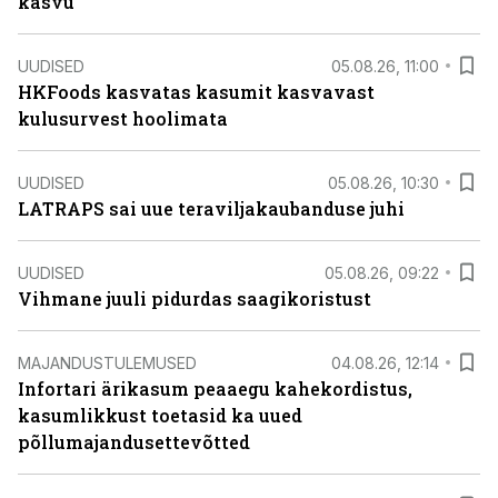
kasvu
UUDISED
05.08.26, 11:00
HKFoods kasvatas kasumit kasvavast
kulusurvest hoolimata
UUDISED
05.08.26, 10:30
LATRAPS sai uue teraviljakaubanduse juhi
UUDISED
05.08.26, 09:22
Vihmane juuli pidurdas saagikoristust
MAJANDUSTULEMUSED
04.08.26, 12:14
Infortari ärikasum peaaegu kahekordistus,
kasumlikkust toetasid ka uued
põllumajandusettevõtted