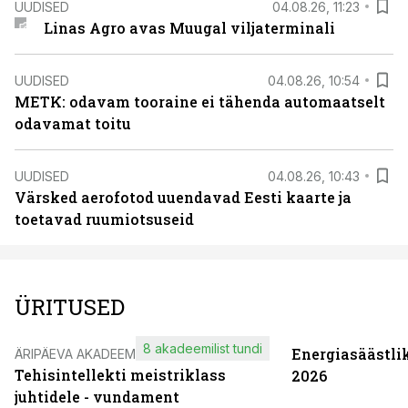
UUDISED
04.08.26, 11:23
Linas Agro avas Muugal viljaterminali
UUDISED
04.08.26, 10:54
METK: odavam tooraine ei tähenda automaatselt
odavamat toitu
UUDISED
04.08.26, 10:43
Värsked aerofotod uuendavad Eesti kaarte ja
toetavad ruumiotsuseid
ÜRITUSED
8 akadeemilist tundi
Energiasäästli
ÄRIPÄEVA AKADEEMIA
Tehisintellekti meistriklass
2026
juhtidele - vundament