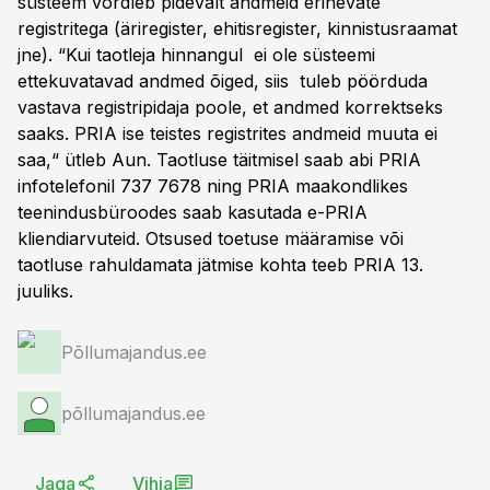
süsteem võrdleb pidevalt andmeid erinevate
registritega (äriregister, ehitisregister, kinnistusraamat
jne). “Kui taotleja hinnangul ei ole süsteemi
ettekuvatavad andmed õiged, siis tuleb pöörduda
vastava registripidaja poole, et andmed korrektseks
saaks. PRIA ise teistes registrites andmeid muuta ei
saa,“ ütleb Aun. Taotluse täitmisel saab abi PRIA
infotelefonil 737 7678 ning PRIA maakondlikes
teenindusbüroodes saab kasutada e-PRIA
kliendiarvuteid. Otsused toetuse määramise või
taotluse rahuldamata jätmise kohta teeb PRIA 13.
juuliks.
Põllumajandus.ee
põllumajandus.ee
Jaga
Vihja