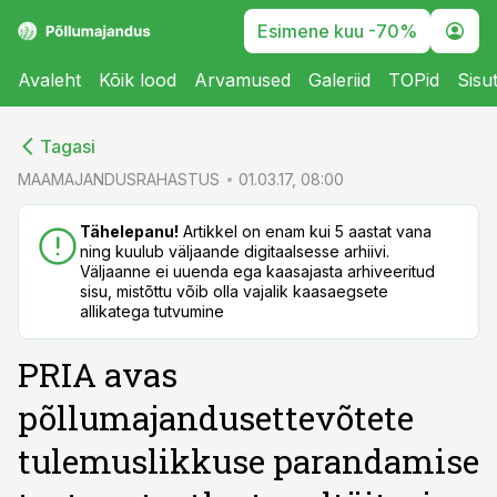
Esimene kuu -70%
Avaleht
Kõik lood
Arvamused
Galeriid
TOPid
Sisu
cebook
cebook
Tagasi
Twitter)
Twitter)
MAAMAJANDUSRAHASTUS
01.03.17, 08:00
kedIn
kedIn
Tähelepanu!
Artikkel on enam kui 5 aastat vana
ning kuulub väljaande digitaalsesse arhiivi.
ail
ail
Väljaanne ei uuenda ega kaasajasta arhiveeritud
sisu, mistõttu võib olla vajalik kaasaegsete
k
k
allikatega tutvumine
PRIA avas
põllumajandusettevõtete
tulemuslikkuse parandamise