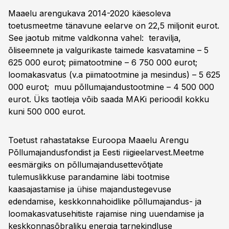
Maaelu arengukava 2014-2020 käesoleva
toetusmeetme tänavune eelarve on 22,5 miljonit eurot.
See jaotub mitme valdkonna vahel: teravilja,
õliseemnete ja valgurikaste taimede kasvatamine – 5
625 000 eurot; piimatootmine – 6 750 000 eurot;
loomakasvatus (v.a piimatootmine ja mesindus) – 5 625
000 eurot; muu põllumajandustootmine – 4 500 000
eurot. Üks taotleja võib saada MAKi perioodil kokku
kuni 500 000 eurot.
Toetust rahastatakse Euroopa Maaelu Arengu
Põllumajandusfondist ja Eesti riigieelarvest.Meetme
eesmärgiks on põllumajandusettevõtjate
tulemuslikkuse parandamine läbi tootmise
kaasajastamise ja ühise majandustegevuse
edendamise, keskkonnahoidlike põllumajandus- ja
loomakasvatusehitiste rajamise ning uuendamise ja
keskkonnasõbraliku energia tarnekindluse