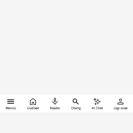
Menüü
Uudised
Raadio
Otsing
AI Chat
Logi sisse