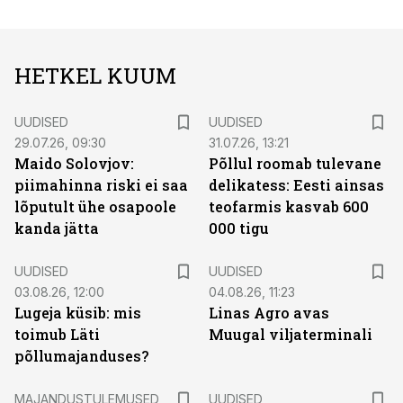
HETKEL KUUM
UUDISED
UUDISED
29.07.26, 09:30
31.07.26, 13:21
Maido Solovjov:
Põllul roomab tulevane
piimahinna riski ei saa
delikatess: Eesti ainsas
lõputult ühe osapoole
teofarmis kasvab 600
kanda jätta
000 tigu
UUDISED
UUDISED
03.08.26, 12:00
04.08.26, 11:23
Lugeja küsib: mis
Linas Agro avas
toimub Läti
Muugal viljaterminali
põllumajanduses?
MAJANDUSTULEMUSED
UUDISED