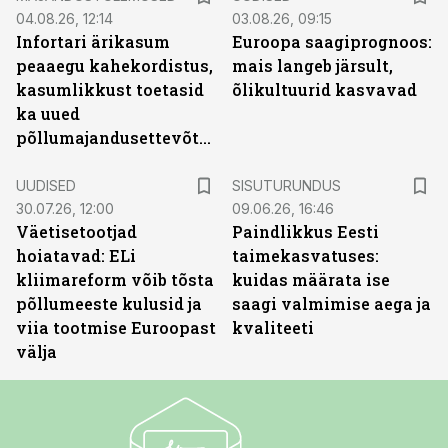
04.08.26, 12:14
03.08.26, 09:15
Infortari ärikasum
Euroopa saagiprognoos:
peaaegu kahekordistus,
mais langeb järsult,
kasumlikkust toetasid
õlikultuurid kasvavad
ka uued
põllumajandusettevõtted
ST
UUDISED
SISUTURUNDUS
30.07.26, 12:00
09.06.26, 16:46
Väetisetootjad
Paindlikkus Eesti
hoiatavad: ELi
taimekasvatuses:
kliimareform võib tõsta
kuidas määrata ise
põllumeeste kulusid ja
saagi valmimise aega ja
viia tootmise Euroopast
kvaliteeti
välja