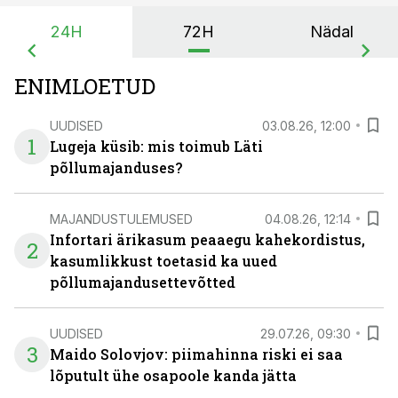
24H
72H
Nädal
ENIMLOETUD
UUDISED
03.08.26, 12:00
1
Lugeja küsib: mis toimub Läti
põllumajanduses?
MAJANDUSTULEMUSED
04.08.26, 12:14
Infortari ärikasum peaaegu kahekordistus,
2
kasumlikkust toetasid ka uued
põllumajandusettevõtted
UUDISED
29.07.26, 09:30
3
Maido Solovjov: piimahinna riski ei saa
lõputult ühe osapoole kanda jätta