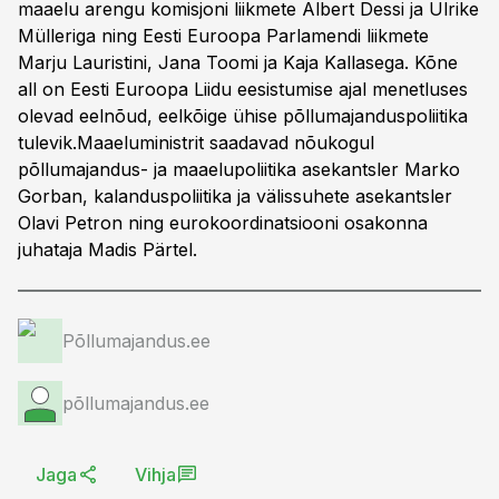
maaelu arengu komisjoni liikmete Albert Dessi ja Ulrike
Mülleriga ning Eesti Euroopa Parlamendi liikmete
Marju Lauristini, Jana Toomi ja Kaja Kallasega. Kõne
all on Eesti Euroopa Liidu eesistumise ajal menetluses
olevad eelnõud, eelkõige ühise põllumajanduspoliitika
tulevik.Maaeluministrit saadavad nõukogul
põllumajandus- ja maaelupoliitika asekantsler Marko
Gorban, kalanduspoliitika ja välissuhete asekantsler
Olavi Petron ning eurokoordinatsiooni osakonna
juhataja Madis Pärtel.
Põllumajandus.ee
põllumajandus.ee
Jaga
Vihja