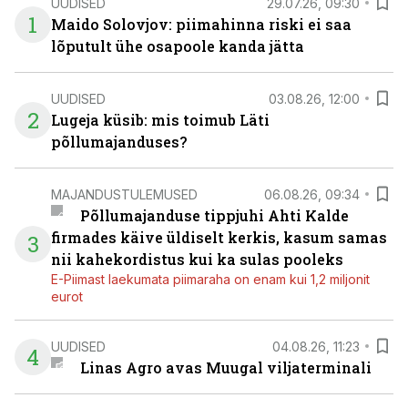
UUDISED
29.07.26, 09:30
1
Maido Solovjov: piimahinna riski ei saa
lõputult ühe osapoole kanda jätta
UUDISED
03.08.26, 12:00
2
Lugeja küsib: mis toimub Läti
põllumajanduses?
MAJANDUSTULEMUSED
06.08.26, 09:34
Põllumajanduse tippjuhi Ahti Kalde
firmades käive üldiselt kerkis, kasum samas
3
nii kahekordistus kui ka sulas pooleks
E-Piimast laekumata piimaraha on enam kui 1,2 miljonit
eurot
UUDISED
04.08.26, 11:23
4
Linas Agro avas Muugal viljaterminali