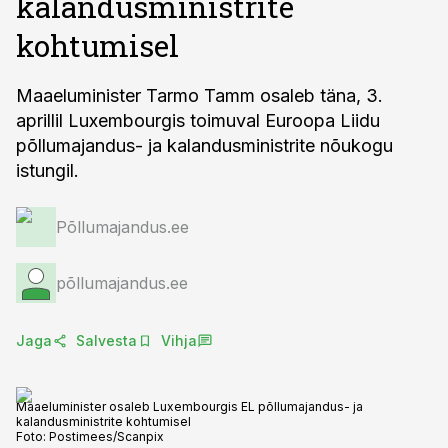
kalandusministrite
kohtumisel
Maaeluminister Tarmo Tamm osaleb täna, 3.
aprillil Luxembourgis toimuval Euroopa Liidu
põllumajandus- ja kalandusministrite nõukogu
istungil.
Põllumajandus.ee
põllumajandus.ee
Jaga
Salvesta
Vihja
Maaeluminister osaleb Luxembourgis EL põllumajandus- ja
kalandusministrite kohtumisel
Foto:
Postimees/Scanpix