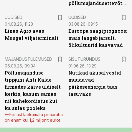
põllumajandusettevõtted
UUDISED
UUDISED
04.08.26, 11:23
03.08.26, 09:15
Linas Agro avas
Euroopa saagiprognoos:
Muugal viljaterminali
mais langeb järsult,
õlikultuurid kasvavad
ST
MAJANDUSTULEMUSED
SISUTURUNDUS
06.08.26, 09:34
01.06.26, 13:29
Põllumajanduse
Nutikad akusalvestid
tippjuhi Ahti Kalde
muudavad
firmades käive üldiselt
päikeseenergia taas
kerkis, kasum samas
tasuvaks
nii kahekordistus kui
ka sulas pooleks
E-Piimast laekumata piimaraha
on enam kui 1,2 miljonit eurot