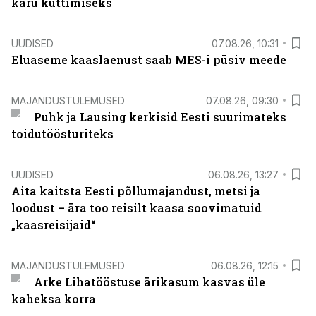
karu küttimiseks
UUDISED
07.08.26, 10:31
Eluaseme kaaslaenust saab MES-i püsiv meede
MAJANDUSTULEMUSED
07.08.26, 09:30
Puhk ja Lausing kerkisid Eesti suurimateks
toidutöösturiteks
UUDISED
06.08.26, 13:27
Aita kaitsta Eesti põllumajandust, metsi ja
loodust – ära too reisilt kaasa soovimatuid
„kaasreisijaid“
MAJANDUSTULEMUSED
06.08.26, 12:15
Arke Lihatööstuse ärikasum kasvas üle
kaheksa korra