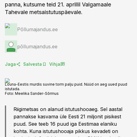
panna, kutsume teid 21. aprillil Valgamaale
Tahevale metsaistutuspäevale.
Põllumajandus.ee
põllumajandus.ee
Jaga
Salvesta
Vihja
Lõuna-Eestis murdis suvine torm palju puid. Nüüd on aeg uued puud
istutada.
Foto:
Meelika Sander-Sõrmus
Riigimetsas on alanud istutushooaeg. Sel aastal
pannakse kasvama üle Eesti 21 miljonit pisikest
puud. See teeb 16 puud iga Eestimaa elaniku
kohta. Kuna istutushooaja pikkus kevadeti on