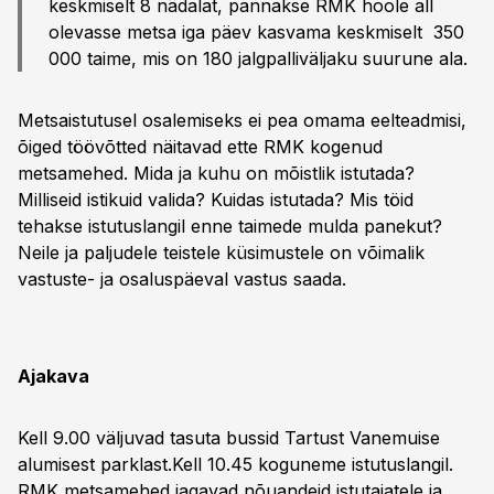
keskmiselt 8 nädalat, pannakse RMK hoole all
olevasse metsa iga päev kasvama keskmiselt 350
000 taime, mis on 180 jalgpalliväljaku suurune ala.
Metsaistutusel osalemiseks ei pea omama eelteadmisi,
õiged töövõtted näitavad ette RMK kogenud
metsamehed. Mida ja kuhu on mõistlik istutada?
Milliseid istikuid valida? Kuidas istutada? Mis töid
tehakse istutuslangil enne taimede mulda panekut?
Neile ja paljudele teistele küsimustele on võimalik
vastuste- ja osaluspäeval vastus saada.
Ajakava
Kell 9.00 väljuvad tasuta bussid Tartust Vanemuise
alumisest parklast.Kell 10.45 koguneme istutuslangil.
RMK metsamehed jagavad nõuandeid istutajatele ja