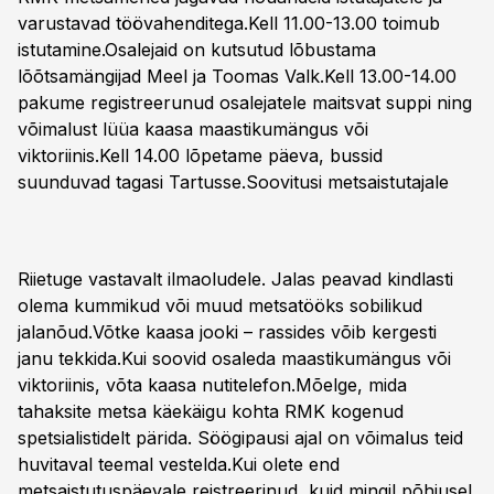
varustavad töövahenditega.Kell 11.00-13.00 toimub
istutamine.Osalejaid on kutsutud lõbustama
lõõtsamängijad Meel ja Toomas Valk.Kell 13.00-14.00
pakume registreerunud osalejatele maitsvat suppi ning
võimalust lüüa kaasa maastikumängus või
viktoriinis.Kell 14.00 lõpetame päeva, bussid
suunduvad tagasi Tartusse.
Soovitusi metsaistutajale
Riietuge vastavalt ilmaoludele. Jalas peavad kindlasti
olema kummikud või muud metsatööks sobilikud
jalanõud.Võtke kaasa jooki – rassides võib kergesti
janu tekkida.Kui soovid osaleda maastikumängus või
viktoriinis, võta kaasa nutitelefon.Mõelge, mida
tahaksite metsa käekäigu kohta RMK kogenud
spetsialistidelt pärida. Söögipausi ajal on võimalus teid
huvitaval teemal vestelda.Kui olete end
metsaistutuspäevale reistreerinud, kuid mingil põhjusel