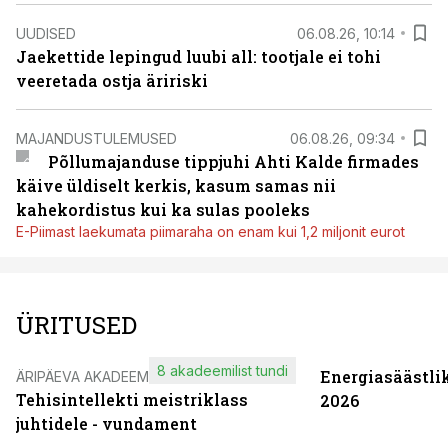
UUDISED
06.08.26, 10:14
Jaekettide lepingud luubi all: tootjale ei tohi
veeretada ostja äririski
MAJANDUSTULEMUSED
06.08.26, 09:34
Põllumajanduse tippjuhi Ahti Kalde firmades
käive üldiselt kerkis, kasum samas nii
kahekordistus kui ka sulas pooleks
E-Piimast laekumata piimaraha on enam kui 1,2 miljonit eurot
ÜRITUSED
8 akadeemilist tundi
Energiasäästli
ÄRIPÄEVA AKADEEMIA
Tehisintellekti meistriklass
2026
juhtidele - vundament