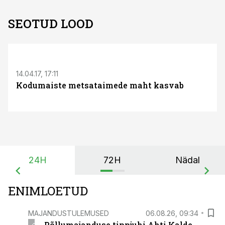
SEOTUD LOOD
S
14.04.17, 17:11
Kodumaiste metsataimede maht kasvab
24H
72H
Nädal
ENIMLOETUD
MAJANDUSTULEMUSED
06.08.26, 09:34
Põllumajanduse tippjuhi Ahti Kalde