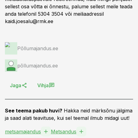
sellest osa võtta ei õnnestu, palume sellest meile teada
anda telefonil 5304 3504 või meiliaadressil
kaidi.joesalu@rmk.ee
Põllumajandus.ee
põllumajandus.ee
Jaga
Vihja
See teema pakub huvi?
Hakka neid märksõnu jälgima
ja saad alati teavituse, kui sel teemal ilmub midagi uut!
metsamajandus
Metsandus