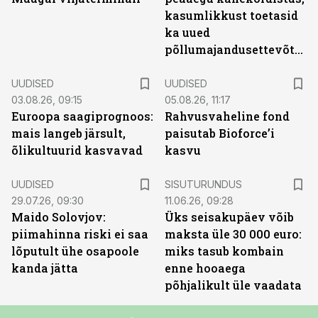
kasumlikkust toetasid
ka uued
põllumajandusettevõtted
UUDISED
UUDISED
03.08.26, 09:15
05.08.26, 11:17
Euroopa saagiprognoos:
Rahvusvaheline fond
mais langeb järsult,
paisutab Bioforce’i
õlikultuurid kasvavad
kasvu
ST
UUDISED
SISUTURUNDUS
29.07.26, 09:30
11.06.26, 09:28
Maido Solovjov:
Üks seisakupäev võib
piimahinna riski ei saa
maksta üle 30 000 euro:
lõputult ühe osapoole
miks tasub kombain
kanda jätta
enne hooaega
põhjalikult üle vaadata