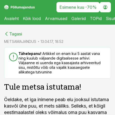
Esimene kuu -70%
Avaleht
Kõik lood
Arvamused
Galeriid
TOPid
Sisu
cebook
cebook
Tagasi
Twitter)
Twitter)
METSAMAJANDUS
13.04.17, 18:52
kedIn
kedIn
Tähelepanu!
Artikkel on enam kui 5 aastat vana
ning kuulub väljaande digitaalsesse arhiivi.
ail
ail
Väljaanne ei uuenda ega kaasajasta arhiveeritud
sisu, mistõttu võib olla vajalik kaasaegsete
k
k
allikatega tutvumine
Tule metsa istutama!
Öeldake, et iga inimene peab elu jooksul istutama
kasvõi ühe puu, et mets säiliks. Selleks, et kõigil
eestimaalastel oleks võimalus oma puu kasvama