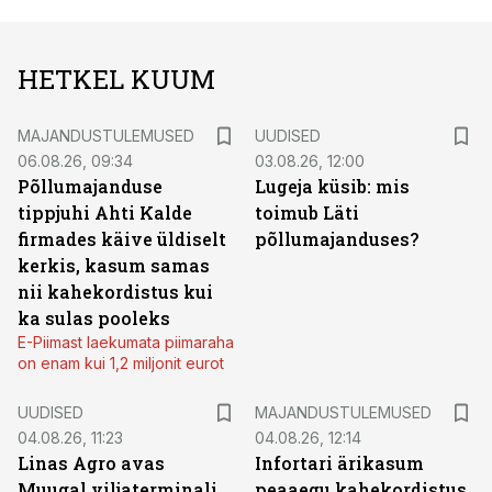
HETKEL KUUM
MAJANDUSTULEMUSED
UUDISED
06.08.26, 09:34
03.08.26, 12:00
Põllumajanduse
Lugeja küsib: mis
tippjuhi Ahti Kalde
toimub Läti
firmades käive üldiselt
põllumajanduses?
kerkis, kasum samas
nii kahekordistus kui
ka sulas pooleks
E-Piimast laekumata piimaraha
on enam kui 1,2 miljonit eurot
UUDISED
MAJANDUSTULEMUSED
04.08.26, 11:23
04.08.26, 12:14
Linas Agro avas
Infortari ärikasum
Muugal viljaterminali
peaaegu kahekordistus,