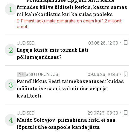
firmades käive üldiselt kerkis, kasum samas
1
nii kahekordistus kui ka sulas pooleks
E-Piimast laekumata piimaraha on enam kui 1,2 miljonit
eurot
UUDISED
03.08.26, 12:00
2
Lugeja küsib: mis toimub Läti
põllumajanduses?
SISUTURUNDUS
09.06.26, 16:46
ST
Paindlikkus Eesti taimekasvatuses: kuidas
3
määrata ise saagi valmimise aega ja
kvaliteeti
UUDISED
29.07.26, 09:30
4
Maido Solovjov: piimahinna riski ei saa
lõputult ühe osapoole kanda jätta