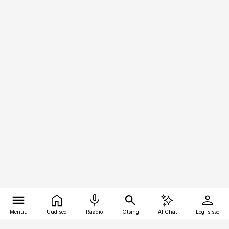
Menüü
Uudised
Raadio
Otsing
AI Chat
Logi sisse