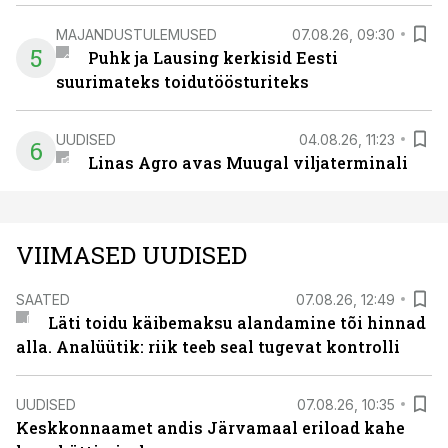
MAJANDUSTULEMUSED
07.08.26, 09:30
5
Puhk ja Lausing kerkisid Eesti
suurimateks toidutöösturiteks
UUDISED
04.08.26, 11:23
6
Linas Agro avas Muugal viljaterminali
VIIMASED UUDISED
SAATED
07.08.26, 12:49
Läti toidu käibemaksu alandamine tõi hinnad
alla. Analüütik: riik teeb seal tugevat kontrolli
UUDISED
07.08.26, 10:35
Keskkonnaamet andis Järvamaal eriload kahe