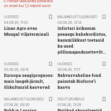
E-Piimast laekumata piimaraha
on enam kui 1,2 miljonit eurot
UUDISED
MAJANDUSTULEMUSED
04.08.26, 11:23
04.08.26, 12:14
Linas Agro avas
Infortari ärikasum
Muugal viljaterminali
peaaegu kahekordistus,
kasumlikkust toetasid
ka uued
põllumajandusettevõtted
UUDISED
UUDISED
03.08.26, 09:15
05.08.26, 11:17
Euroopa saagiprognoos:
Rahvusvaheline fond
mais langeb järsult,
paisutab Bioforce’i
õlikultuurid kasvavad
kasvu
ST
MAJANDUSTULEMUSED
SISUTURUNDUS
07.08.26, 09:30
01.06.26, 13:29
Puhk ja Lausing
Nutikad akusalvestid