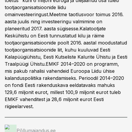
toetus" kuni 6 miljoni euroga ja ülejäänud osa tuleb
tootjaorganisatsioonide liidu
omainvesteeringust.Meetme taotlusvoor toimus 2016.
aasta juulis ning investeeringu valmimine on
planeeritud 2017. aasta sügisesse.Kalatootjate
Keskühistu on Eesti tunnustatud kilu ja räime
tootjaorganisatsioonide poolt 2016. aastal moodustatud
tootjaorganisatsioonide liit, kuhu kuuluvad Eesti
Kalapüügiühistu, Eesti Kutseliste Kalurite Ühistu ja Eesti
Traalpüügi Ühistu.EMKF 2014–2020 on programm,
mis pakub rahalisi vahendeid Euroopa Liidu ühise
kalanduspoliitika rakendamiseks. Perioodil 2014–2020
on fondi Eesti rakenduskava eeldatavaks mahuks
129,6 miljonit eurot, millest 100,9 miljonit eurot tuleb
EMKF vahenditest ja 28,6 miljonit eurot Eesti
riigieelarvest.
Põllumajandus.ee