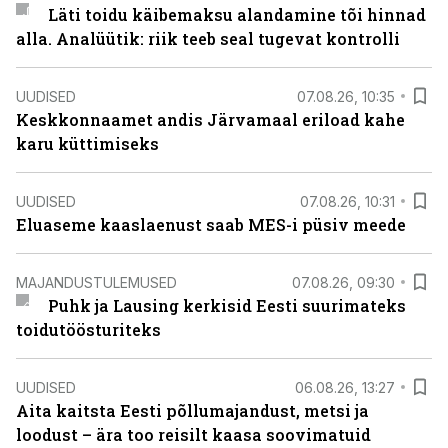
Läti toidu käibemaksu alandamine tõi hinnad
alla. Analüütik: riik teeb seal tugevat kontrolli
UUDISED
07.08.26, 10:35
Keskkonnaamet andis Järvamaal eriload kahe
karu küttimiseks
UUDISED
07.08.26, 10:31
Eluaseme kaaslaenust saab MES-i püsiv meede
MAJANDUSTULEMUSED
07.08.26, 09:30
Puhk ja Lausing kerkisid Eesti suurimateks
toidutöösturiteks
UUDISED
06.08.26, 13:27
Aita kaitsta Eesti põllumajandust, metsi ja
loodust – ära too reisilt kaasa soovimatuid