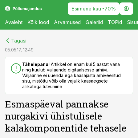
Esimene kuu -70%
Avaleht
Kõik lood
Arvamused
Galeriid
TOPid
Sisu
cebook
cebook
Tagasi
Twitter)
Twitter)
05.05.17, 12:49
kedIn
kedIn
Tähelepanu!
Artikkel on enam kui 5 aastat vana
ning kuulub väljaande digitaalsesse arhiivi.
ail
ail
Väljaanne ei uuenda ega kaasajasta arhiveeritud
sisu, mistõttu võib olla vajalik kaasaegsete
k
k
allikatega tutvumine
Esmaspäeval pannakse
nurgakivi ühistulisele
kalakomponentide tehasele