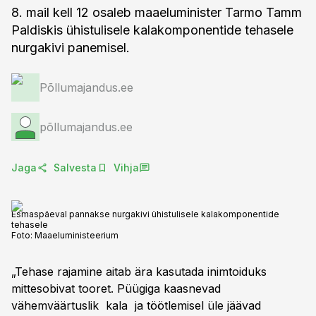
8. mail kell 12 osaleb maaeluminister Tarmo Tamm
Paldiskis ühistulisele kalakomponentide tehasele
nurgakivi panemisel.
Põllumajandus.ee
põllumajandus.ee
Jaga
Salvesta
Vihja
Esmaspäeval pannakse nurgakivi ühistulisele kalakomponentide
tehasele
Foto:
Maaeluministeerium
„Tehase rajamine aitab ära kasutada inimtoiduks
mittesobivat tooret. Püügiga kaasnevad
vähemväärtuslik kala ja töötlemisel üle jäävad