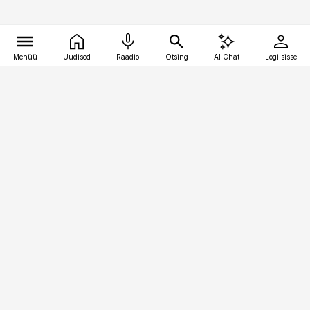
Menüü
Uudised
Raadio
Otsing
AI Chat
Logi sisse
Vana-Lõuna 39/1, 19094 Tallinn
(+372) 667 0111
pollumajandus@pollumajandus.ee
Telli
Reklaam
Firmast
Sisu kasutamisõigused
Ajakirjaniku
eetikakoodeks
Üldtingimused
Privaatsustingimused
Küpsiste poliitika
KKK