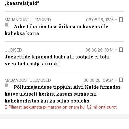
„kaasreisijaid“
MAJANDUSTULEMUSED
06.08.26, 12:15
Arke Lihatööstuse ärikasum kasvas üle
kaheksa korra
UUDISED
06.08.26, 10:14
Jaekettide lepingud luubi all: tootjale ei tohi
veeretada ostja äririski
MAJANDUSTULEMUSED
06.08.26, 09:34
Põllumajanduse tippjuhi Ahti Kalde firmades
käive üldiselt kerkis, kasum samas nii
kahekordistus kui ka sulas pooleks
E-Piimast laekumata piimaraha on enam kui 1,2 miljonit eurot