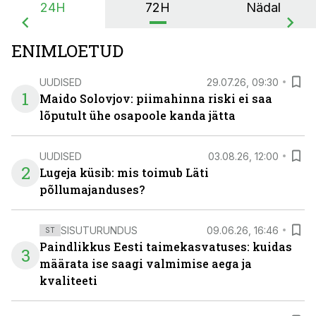
24H
72H
Nädal
ENIMLOETUD
UUDISED
29.07.26, 09:30
1
Maido Solovjov: piimahinna riski ei saa
lõputult ühe osapoole kanda jätta
UUDISED
03.08.26, 12:00
2
Lugeja küsib: mis toimub Läti
põllumajanduses?
SISUTURUNDUS
09.06.26, 16:46
ST
Paindlikkus Eesti taimekasvatuses: kuidas
3
määrata ise saagi valmimise aega ja
kvaliteeti