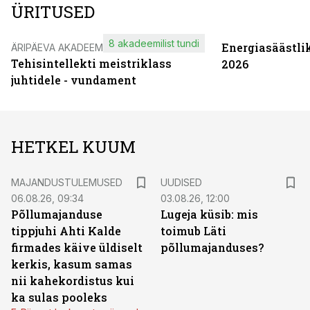
ÜRITUSED
8 akadeemilist tundi
Energiasäästli
ÄRIPÄEVA AKADEEMIA
Tehisintellekti meistriklass
2026
juhtidele - vundament
HETKEL KUUM
MAJANDUSTULEMUSED
UUDISED
06.08.26, 09:34
03.08.26, 12:00
Põllumajanduse
Lugeja küsib: mis
tippjuhi Ahti Kalde
toimub Läti
firmades käive üldiselt
põllumajanduses?
kerkis, kasum samas
nii kahekordistus kui
ka sulas pooleks