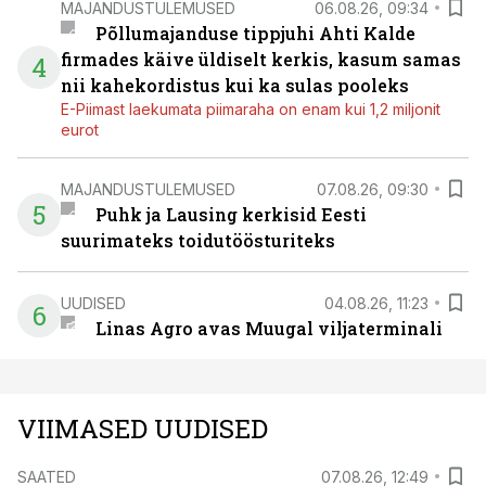
MAJANDUSTULEMUSED
06.08.26, 09:34
Põllumajanduse tippjuhi Ahti Kalde
firmades käive üldiselt kerkis, kasum samas
4
nii kahekordistus kui ka sulas pooleks
E-Piimast laekumata piimaraha on enam kui 1,2 miljonit
eurot
MAJANDUSTULEMUSED
07.08.26, 09:30
5
Puhk ja Lausing kerkisid Eesti
suurimateks toidutöösturiteks
UUDISED
04.08.26, 11:23
6
Linas Agro avas Muugal viljaterminali
VIIMASED UUDISED
SAATED
07.08.26, 12:49