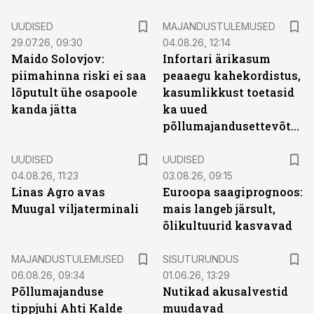
UUDISED
MAJANDUSTULEMUSED
29.07.26, 09:30
04.08.26, 12:14
Maido Solovjov:
Infortari ärikasum
piimahinna riski ei saa
peaaegu kahekordistus,
lõputult ühe osapoole
kasumlikkust toetasid
kanda jätta
ka uued
põllumajandusettevõtted
UUDISED
UUDISED
04.08.26, 11:23
03.08.26, 09:15
Linas Agro avas
Euroopa saagiprognoos:
Muugal viljaterminali
mais langeb järsult,
õlikultuurid kasvavad
ST
MAJANDUSTULEMUSED
SISUTURUNDUS
06.08.26, 09:34
01.06.26, 13:29
Põllumajanduse
Nutikad akusalvestid
tippjuhi Ahti Kalde
muudavad