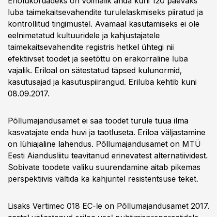
Eriolukordadeks on võimalik anda kuni 120 päevaks
luba taimekaitsevahendite turulelaskmiseks piiratud ja
kontrollitud tingimustel. Avamaal kasutamiseks ei ole
eelnimetatud kultuuridele ja kahjustajatele
taimekaitsevahendite registris hetkel ühtegi nii
efektiivset toodet ja seetõttu on erakorraline luba
vajalik. Eriloal on sätestatud täpsed kulunormid,
kasutusajad ja kasutuspiirangud. Eriluba kehtib kuni
08.09.2017.
Põllumajandusamet ei saa toodet turule tuua ilma
kasvatajate enda huvi ja taotluseta. Eriloa väljastamine
on lühiajaline lahendus. Põllumajandusamet on MTÜ
Eesti Aiandusliitu teavitanud erinevatest alternatiividest.
Sobivate toodete valiku suurendamine aitab pikemas
perspektiivis vältida ka kahjuritel resistentsuse teket.
Lisaks Vertimec 018 EC-le on Põllumajandusamet 2017.