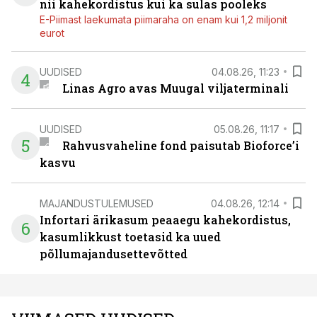
nii kahekordistus kui ka sulas pooleks
E-Piimast laekumata piimaraha on enam kui 1,2 miljonit
eurot
UUDISED
04.08.26, 11:23
4
Linas Agro avas Muugal viljaterminali
UUDISED
05.08.26, 11:17
5
Rahvusvaheline fond paisutab Bioforce’i
kasvu
MAJANDUSTULEMUSED
04.08.26, 12:14
Infortari ärikasum peaaegu kahekordistus,
6
kasumlikkust toetasid ka uued
põllumajandusettevõtted