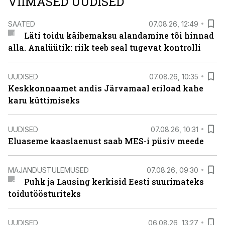
VIIMASED UUDISED
SAATED
07.08.26, 12:49
Läti toidu käibemaksu alandamine tõi hinnad
alla. Analüütik: riik teeb seal tugevat kontrolli
UUDISED
07.08.26, 10:35
Keskkonnaamet andis Järvamaal eriload kahe
karu küttimiseks
UUDISED
07.08.26, 10:31
Eluaseme kaaslaenust saab MES-i püsiv meede
MAJANDUSTULEMUSED
07.08.26, 09:30
Puhk ja Lausing kerkisid Eesti suurimateks
toidutöösturiteks
UUDISED
06.08.26, 13:27