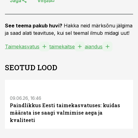
Jaga
Vihja
See teema pakub huvi?
Hakka neid märksõnu jälgima
ja saad alati teavituse, kui sel teemal ilmub midagi uut!
Taimekasvatus
taimekaitse
aiandus
SEOTUD LOOD
ST
09.06.26, 16:46
Paindlikkus Eesti taimekasvatuses: kuidas
määrata ise saagi valmimise aega ja
kvaliteeti