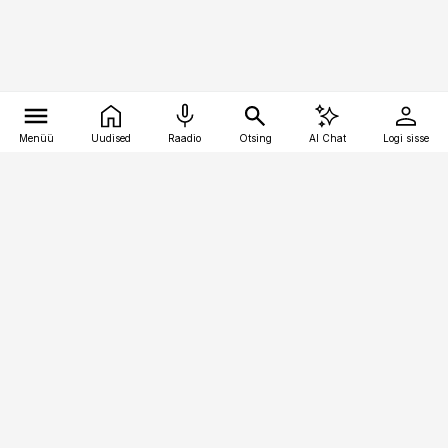
Menüü
Uudised
Raadio
Otsing
AI Chat
Logi sisse
Vana-Lõuna 39/1, 19094 Tallinn
(+372) 667 0111
pollumajandus@pollumajandus.ee
Telli
Reklaam
Firmast
Sisu kasutamisõigused
Ajakirjaniku
eetikakoodeks