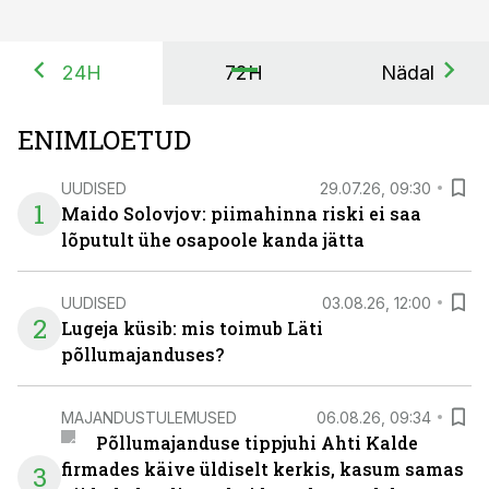
24H
72H
Nädal
ENIMLOETUD
UUDISED
29.07.26, 09:30
1
Maido Solovjov: piimahinna riski ei saa
lõputult ühe osapoole kanda jätta
UUDISED
03.08.26, 12:00
2
Lugeja küsib: mis toimub Läti
põllumajanduses?
MAJANDUSTULEMUSED
06.08.26, 09:34
Põllumajanduse tippjuhi Ahti Kalde
firmades käive üldiselt kerkis, kasum samas
3