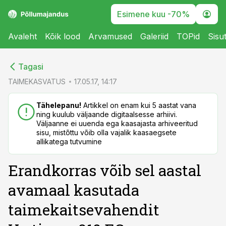
Esimene kuu -70%
Avaleht
Kõik lood
Arvamused
Galeriid
TOPid
Sisu
cebook
cebook
Tagasi
Twitter)
Twitter)
TAIMEKASVATUS
17.05.17, 14:17
kedIn
kedIn
Tähelepanu!
Artikkel on enam kui 5 aastat vana
ning kuulub väljaande digitaalsesse arhiivi.
ail
ail
Väljaanne ei uuenda ega kaasajasta arhiveeritud
sisu, mistõttu võib olla vajalik kaasaegsete
k
k
allikatega tutvumine
Erandkorras võib sel aastal
avamaal kasutada
taimekaitsevahendit