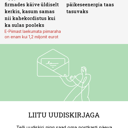
firmades käive üldiselt
päikeseenergia taas
kerkis, kasum samas
tasuvaks
nii kahekordistus kui
ka sulas pooleks
E-Piimast laekumata piimaraha
on enam kui 1,2 miljonit eurot
LIITU UUDISKIRJAGA
Telli uudiskiri ning saad oma postkasti päeva