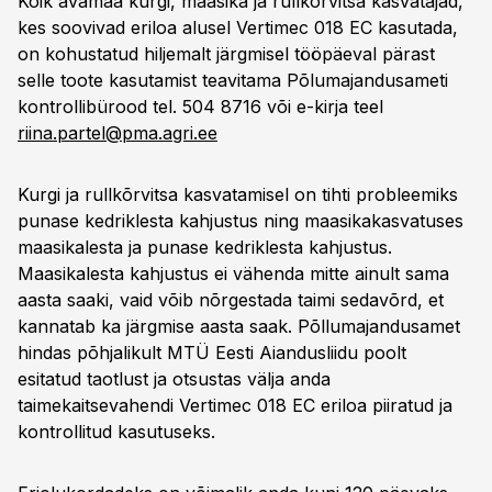
Kõik avamaa kurgi, maasika ja rullkõrvitsa kasvatajad,
kes soovivad eriloa alusel Vertimec 018 EC kasutada,
on kohustatud hiljemalt järgmisel tööpäeval pärast
selle toote kasutamist teavitama Põlumajandusameti
kontrollibürood tel. 504 8716 või e-kirja teel
riina.partel@pma.agri.ee
Kurgi ja rullkõrvitsa kasvatamisel on tihti probleemiks
punase kedriklesta kahjustus ning maasikakasvatuses
maasikalesta ja punase kedriklesta kahjustus.
Maasikalesta kahjustus ei vähenda mitte ainult sama
aasta saaki, vaid võib nõrgestada taimi sedavõrd, et
kannatab ka järgmise aasta saak. Põllumajandusamet
hindas põhjalikult MTÜ Eesti Aiandusliidu poolt
esitatud taotlust ja otsustas välja anda
taimekaitsevahendi Vertimec 018 EC eriloa piiratud ja
kontrollitud kasutuseks.