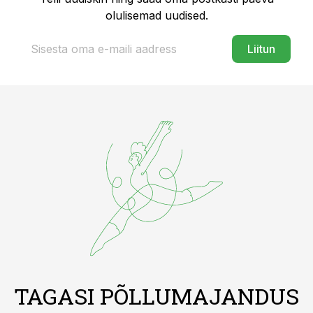
olulisemad uudised.
Liitun
TAGASI PÕLLUMAJANDUS