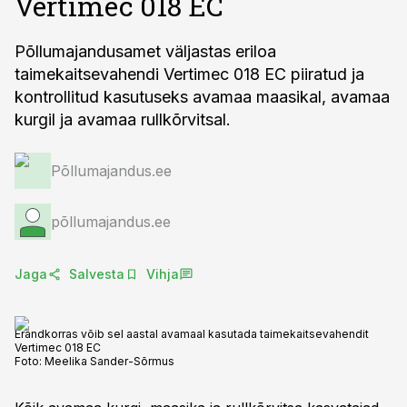
Vertimec 018 EC
Põllumajandusamet väljastas eriloa
taimekaitsevahendi Vertimec 018 EC piiratud ja
kontrollitud kasutuseks avamaa maasikal, avamaa
kurgil ja avamaa rullkõrvitsal.
Põllumajandus.ee
põllumajandus.ee
Jaga
Salvesta
Vihja
Erandkorras võib sel aastal avamaal kasutada taimekaitsevahendit
Vertimec 018 EC
Foto:
Meelika Sander-Sõrmus