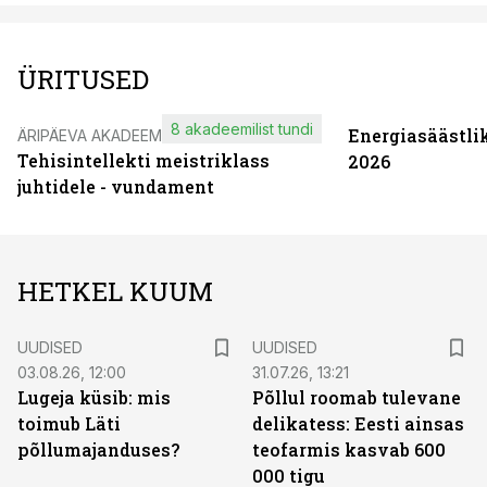
ÜRITUSED
8 akadeemilist tundi
Energiasäästli
ÄRIPÄEVA AKADEEMIA
Tehisintellekti meistriklass
2026
juhtidele - vundament
HETKEL KUUM
UUDISED
UUDISED
03.08.26, 12:00
31.07.26, 13:21
Lugeja küsib: mis
Põllul roomab tulevane
toimub Läti
delikatess: Eesti ainsas
põllumajanduses?
teofarmis kasvab 600
000 tigu