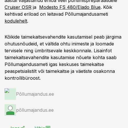
aastal väljastanud eriloa veel puhtimispreparaatidele
Cruiser OSR
ja
Modesto FS 480/Elado Blue
. Kõik
kehtivad eriload on leitavad Põllumajandusameti
kodulehelt
.
Kõikide taimekaitsevahendite kasutamisel peab järgima
ohutusnõudeid, et vältida ohtu inimeste ja loomade
tervisele ning ümbritsevale keskkonnale. Lisainfot
taimekaitsevahendite kasutamise nõuete kohta saab
Põllumajandusameti igas keskuses taimekaitse
peaspetsialistilt või taimekaitse ja väetiste osakonna
kontrollibüroost.
Põllumajandus.ee
põllumajandus.ee