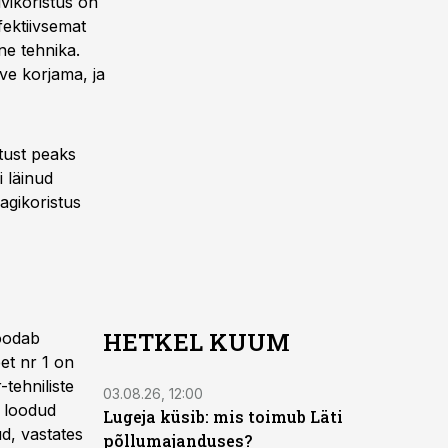
vikoristus on
fektiivsemat
ne tehnika.
ve korjama, ja
stust peaks
 läinud
agikoristus
HETKEL KUUM
oodab
et nr 1 on
-tehniliste
03.08.26, 12:00
e loodud
Lugeja küsib: mis toimub Läti
d, vastates
põllumajanduses?