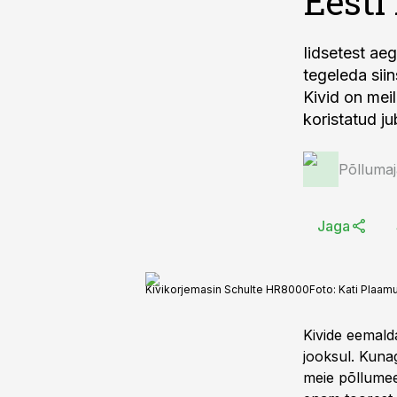
Eesti
Iidsetest ae
tegeleda siin
Kivid on meil
koristatud ju
Põlluma
Jaga
Kivikorjemasin Schulte HR8000
Foto:
Kati Plaam
Kivide eemald
jooksul. Kunag
meie põllume