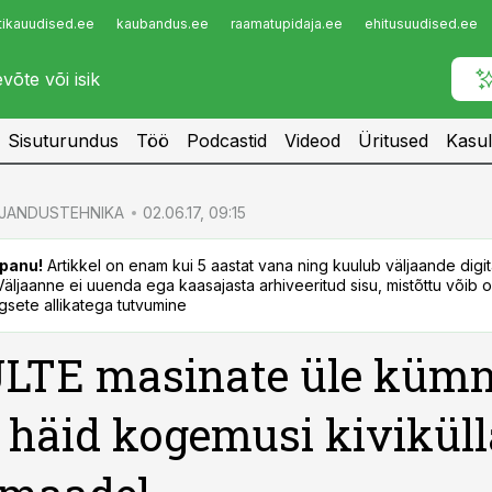
tikauudised.ee
kaubandus.ee
raamatupidaja.ee
ehitusuudised.ee
Infopank
Radar
Sisuturundus
Töö
Podcastid
Videod
Üritused
Kasul
JANDUSTEHNIKA
02.06.17, 09:15
panu!
Artikkel on enam kui 5 aastat vana ning kuulub väljaande digi
. Väljaanne ei uuenda ega kaasajasta arhiveeritud sisu, mistõttu võib ol
sete allikatega tutvumine
LTE masinate üle küm
 häid kogemusi kiviküll