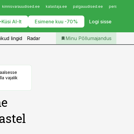
Iseteenindus
kinnisvarauudised.ee
kalastaja.ee
palgauudised.ee
personaliuudi
Telli Põllumajandus
Küsi AI-lt
Esimene kuu -70%
Logi sisse
ikud lingid
Radar
Minu Põllumajandus
taalsesse
la vajalik
ne
astel