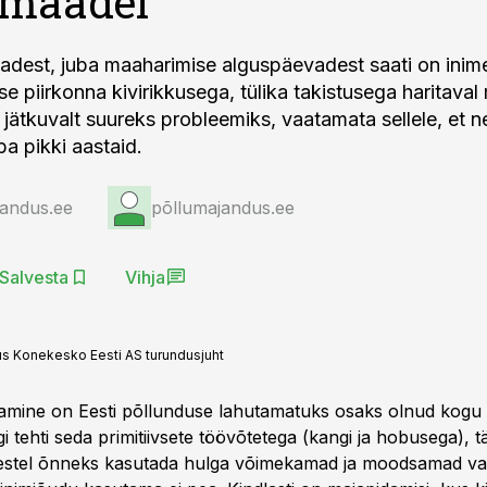
 maadel
gadest, juba maaharimise alguspäevadest saati on inim
se piirkonna kivirikkusega, tülika takistusega haritaval 
 jätkuvalt suureks probleemiks, vaatamata sellele, et n
ba pikki aastaid.
jandus.ee
põllumajandus.ee
Salvesta
Vihja
us Konekesko Eesti AS turundusjuht
amine on Eesti põllunduse lahutamatuks osaks olnud kogu 
i tehti seda primitiivsete töövõtetega (kangi ja hobusega), 
estel õnneks kasutada hulga võimekamad ja moodsamad va