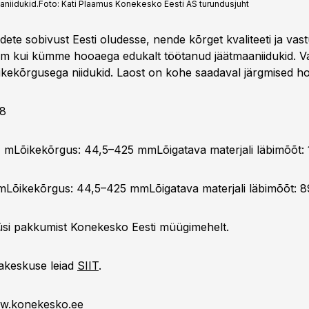
niidukid.
Foto:
Kati Plaamus Konekesko Eesti AS turundusjuht
te sobivust Eesti oludesse, nende kõrget kvaliteeti ja vas
m kui kümme hooaega edukalt töötanud jäätmaaniidukid. Va
õikekõrgusega niidukid. Laost on kohe saadaval järgmised ho
18
7 mLõikekõrgus: 44,5–425 mmLõigatava materjali läbimõõt:
 mLõikekõrgus: 44,5–425 mmLõigatava materjali läbimõõt: 
üsi pakkumist Konekesko Eesti müügimehelt.
akeskuse leiad
SIIT
.
w.konekesko.ee