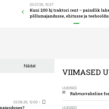
03.07.26, 10:27
Kuni 200 hj traktori rent – paindlik la
põllumajandusse, ehitusse ja teehooldu
Nädal
VIIMASED U
UUDISED
Rahvusvaheline fon
03.08.26, 12:00
umajanduses?
UUDISED