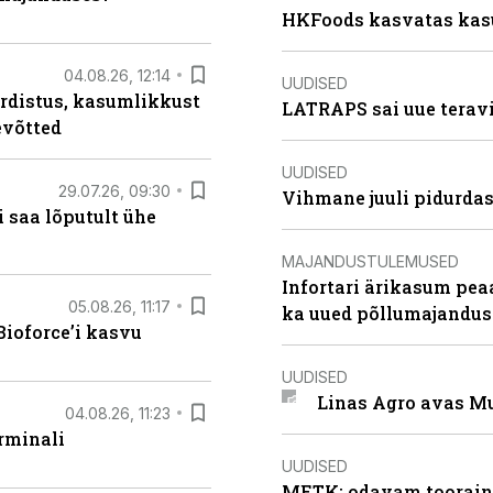
HKFoods kasvatas kas
04.08.26, 12:14
UUDISED
rdistus, kasumlikkust
LATRAPS sai uue teravi
evõtted
UUDISED
29.07.26, 09:30
Vihmane juuli pidurdas
 saa lõputult ühe
MAJANDUSTULEMUSED
Infortari ärikasum pea
05.08.26, 11:17
ka uued põllumajandus
ioforce’i kasvu
UUDISED
Linas Agro avas Mu
04.08.26, 11:23
rminali
UUDISED
METK: odavam tooraine