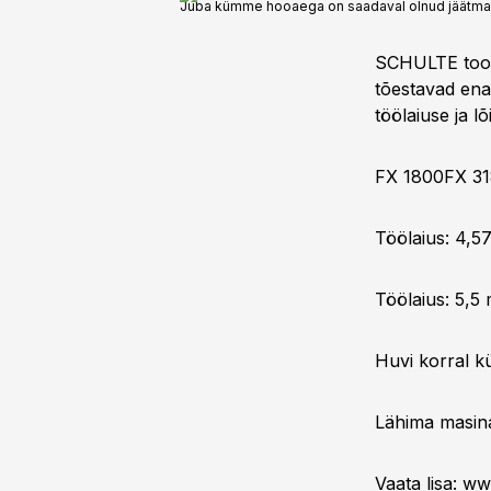
Juba kümme hooaega on saadaval olnud jäätmaa
SCHULTE toode
tõestavad ena
töölaiuse ja l
FX 1800FX 3
Töölaius: 4,5
Töölaius: 5,5
Huvi korral k
Lähima masin
Vaata lisa:
ww