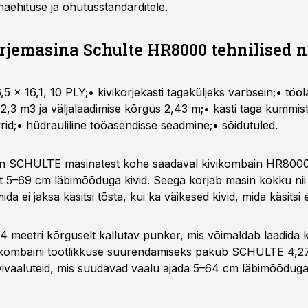
aehituse ja ohutusstandarditele.
rjemasina Schulte HR8000 tehnilised n
,5 × 16,1, 10 PLY;• kivikorjekasti tagaküljeks varbsein;• töö
 2,3 m3 ja väljalaadimise kõrgus 2,43 m;• kasti taga kummis
rid;• hüdrauliline tööasendisse seadmine;• sõidutuled.
n SCHULTE masinatest kohe saadaval kivikombain HR8000
lt 5–69 cm läbimõõduga kivid. Seega korjab masin kokku nii 
ida ei jaksa käsitsi tõsta, kui ka väikesed kivid, mida käsitsi e
 meetri kõrguselt kallutav punker, mis võimaldab laadida k
vikombaini tootlikkuse suurendamiseks pakub SCHULTE 4,2
vivaaluteid, mis suudavad vaalu ajada 5–64 cm läbimõõduga 