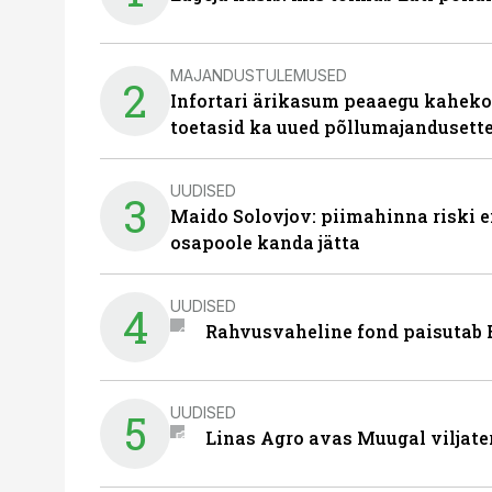
MAJANDUSTULEMUSED
2
Infortari ärikasum peaaegu kaheko
toetasid ka uued põllumajandusett
UUDISED
3
Maido Solovjov: piimahinna riski ei
osapoole kanda jätta
UUDISED
4
Rahvusvaheline fond paisutab B
UUDISED
5
Linas Agro avas Muugal viljate