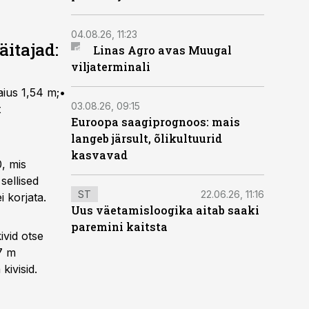
04.08.26, 11:23
äitajad:
Linas Agro avas Muugal
viljaterminali
laius 1,54 m;•
03.08.26, 09:15
t
Euroopa saagiprognoos: mais
langeb järsult, õlikultuurid
kasvavad
, mis
sellised
ST
22.06.26, 11:16
i korjata.
Uus väetamisloogika aitab saaki
paremini kaitsta
ivid otse
7 m
kivisid.