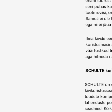
enam toorest 
seni puhas käs
tootmisviisi,
Samuti ei ole
ega nii ei jõua
Ilma kivide ee
koristusmasin
väärtuslikud t
aga hilineda 
SCHULTE korja
SCHULTE on en
kivikoristusse
toodete kompro
lahenduste po
seadmed. Kõik