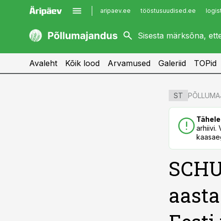
aripaev.ee
tööstusuudised.ee
logis
kaubandus.ee
imelineajalugu.ee
kinnisvarauudised.ee
imelineteadus.ee
Avaleht
Kõik lood
Arvamused
Galeriid
TOPid
cebook
cebook
PÕLLUMA
ST
Twitter)
Twitter)
Tähele
kedIn
kedIn
arhiivi
kaasaeg
ail
ail
SCHU
k
k
aasta