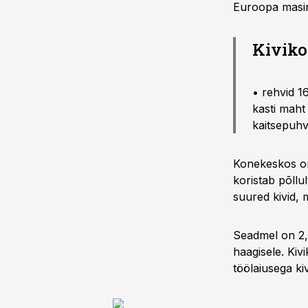
Euroopa masin
Kiviko
• rehvid 16
kasti maht
kaitsepuhv
Konekeskos o
koristab põllu
suured kivid, m
Seadmel on 2,4
haagisele. Ki
töölaiusega ki