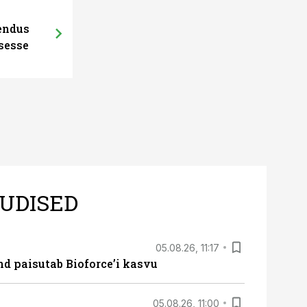
hendus
sesse
UDISED
05.08.26, 11:17
d paisutab Bioforce’i kasvu
05.08.26, 11:00