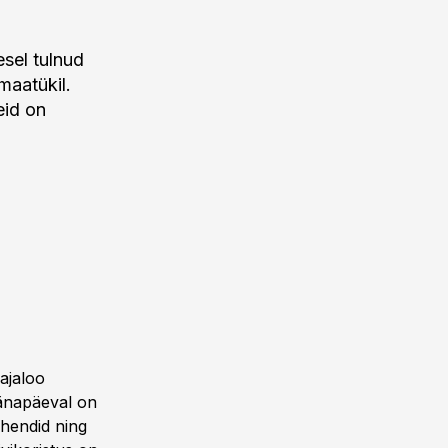
esel tulnud
maatükil.
eid on
ajaloo
tänapäeval on
hendid ning