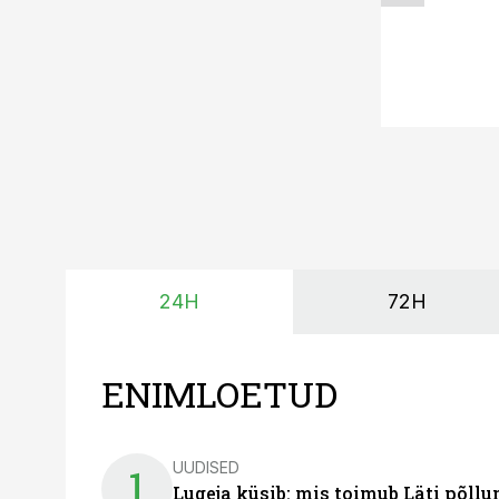
24H
72H
ENIMLOETUD
UUDISED
1
Lugeja küsib: mis toimub Läti põll