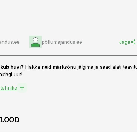
andus.ee
põllumajandus.ee
Jaga
kub huvi?
Hakka neid märksõnu jälgima ja saad alati teavitu
idagi uut!
tehnika
 LOOD