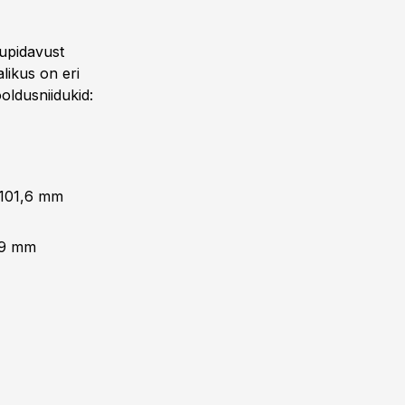
tupidavust
likus on eri
oldusniidukid:
 101,6 mm
89 mm