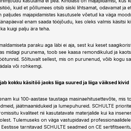
inimjõudu kasutama ei pea. Kindlasti on majapidamisi, kus ki
itöö, kuid et põllumees otsib siiski lihtsamat, odavamat ja e
 on paljudes majapidamistes kasutusele võetud ka väga mood
 tänapäeval enam saada tööjõudu, kes oleks valmis käsitsi ki
 ka kuigi palju ära teha.
maldamiseta paraku aga läbi ei aja, sest kui keset saagikori
as midagi purunema, toob see kaasa remondikulud ja kaotsi
öötunnid. Sõltuvalt sellest, mis on purunenud, võib kogu sa
nädala või rohkemgi.
b kokku käsitöö jaoks liiga suured ja liiga väiksed kivid
am kui 100-aastase taustaga masinaehitusettevõte, mis t
admeid, jäätmaaniidukeid ja lumepuhureid. SCHULTE priorite
missitu kvaliteet nii kasutatavate materjalide kui ka insener
olest. Tulemuseks on väga vastupidavad professionaalidel
 Eestisse tarnitavad SCHULTE seadmed on CE sertifitseeritu