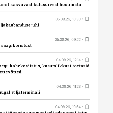
umit kasvavast kulusurvest hoolimata
05.08.26, 10:30
ljakaubanduse juhi
05.08.26, 09:22
 saagikoristust
04.08.26, 12:14
aegu kahekordistus, kasumlikkust toetasid
ettevõtted
04.08.26, 11:23
ugal viljaterminali
04.08.26, 10:54
 ei tähenda automaatselt odavamat toitu