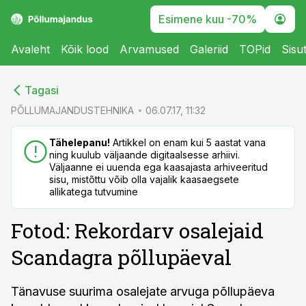
Esimene kuu -70%
Avaleht
Kõik lood
Arvamused
Galeriid
TOPid
Sisu
cebook
cebook
Tagasi
Twitter)
Twitter)
PÕLLUMAJANDUSTEHNIKA
06.07.17, 11:32
kedIn
kedIn
Tähelepanu!
Artikkel on enam kui 5 aastat vana
ning kuulub väljaande digitaalsesse arhiivi.
ail
ail
Väljaanne ei uuenda ega kaasajasta arhiveeritud
sisu, mistõttu võib olla vajalik kaasaegsete
k
k
allikatega tutvumine
Fotod: Rekordarv osalejaid
Scandagra põllupäeval
Tänavuse suurima osalejate arvuga põllupäeva