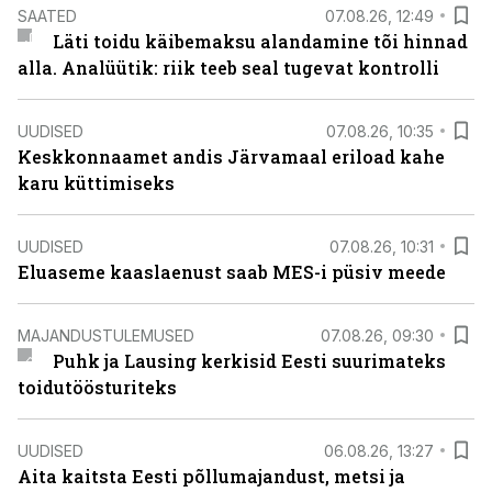
SAATED
07.08.26, 12:49
Läti toidu käibemaksu alandamine tõi hinnad
alla. Analüütik: riik teeb seal tugevat kontrolli
UUDISED
07.08.26, 10:35
Keskkonnaamet andis Järvamaal eriload kahe
karu küttimiseks
UUDISED
07.08.26, 10:31
Eluaseme kaaslaenust saab MES-i püsiv meede
MAJANDUSTULEMUSED
07.08.26, 09:30
Puhk ja Lausing kerkisid Eesti suurimateks
toidutöösturiteks
UUDISED
06.08.26, 13:27
Aita kaitsta Eesti põllumajandust, metsi ja