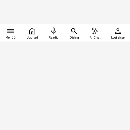
Menüü
Uudised
Raadio
Otsing
AI Chat
Logi sisse
Vana-Lõuna 39/1, 19094 Tallinn
(+372) 667 0111
pollumajandus@pollumajandus.ee
Telli
Reklaam
Firmast
Sisu kasutamisõigused
Ajakirjaniku
eetikakoodeks