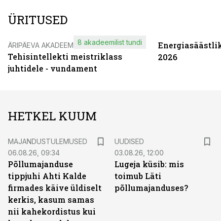
ÜRITUSED
8 akadeemilist tundi
Energiasäästli
ÄRIPÄEVA AKADEEMIA
Tehisintellekti meistriklass
2026
juhtidele - vundament
HETKEL KUUM
MAJANDUSTULEMUSED
UUDISED
06.08.26, 09:34
03.08.26, 12:00
Põllumajanduse
Lugeja küsib: mis
tippjuhi Ahti Kalde
toimub Läti
firmades käive üldiselt
põllumajanduses?
kerkis, kasum samas
nii kahekordistus kui