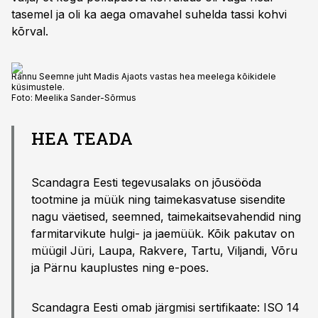
tasemel ja oli ka aega omavahel suhelda tassi kohvi
kõrval.
Rannu Seemne juht Madis Ajaots vastas hea meelega kõikidele
küsimustele.
Foto:
Meelika Sander-Sõrmus
HEA TEADA
Scandagra Eesti tegevusalaks on jõusööda
tootmine ja müük ning taimekasvatuse sisendite
nagu väetised, seemned, taimekaitsevahendid ning
farmitarvikute hulgi- ja jaemüük. Kõik pakutav on
müügil Jüri, Laupa, Rakvere, Tartu, Viljandi, Võru
ja Pärnu kauplustes ning e-poes.
Scandagra Eesti omab järgmisi sertifikaate: ISO 14