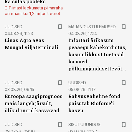
ka sulas pooleks
E-Piimast laekumata piimaraha
on enam kui 1,2 miljonit eurot
UUDISED
MAJANDUSTULEMUSED
04.08.26, 11:23
04.08.26, 12:14
Linas Agro avas
Infortari ärikasum
Muugal viljaterminali
peaaegu kahekordistus,
kasumlikkust toetasid
ka uued
põllumajandusettevõtted
UUDISED
UUDISED
03.08.26, 09:15
05.08.26, 11:17
Euroopa saagiprognoos:
Rahvusvaheline fond
mais langeb järsult,
paisutab Bioforce’i
õlikultuurid kasvavad
kasvu
ST
UUDISED
SISUTURUNDUS
29.07.26, 09:30
03.07.26, 10:27