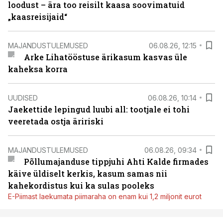
loodust – ära too reisilt kaasa soovimatuid
„kaasreisijaid“
MAJANDUSTULEMUSED
06.08.26, 12:15
Arke Lihatööstuse ärikasum kasvas üle
kaheksa korra
UUDISED
06.08.26, 10:14
Jaekettide lepingud luubi all: tootjale ei tohi
veeretada ostja äririski
MAJANDUSTULEMUSED
06.08.26, 09:34
Põllumajanduse tippjuhi Ahti Kalde firmades
käive üldiselt kerkis, kasum samas nii
kahekordistus kui ka sulas pooleks
E-Piimast laekumata piimaraha on enam kui 1,2 miljonit eurot