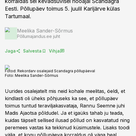
korraldas sel kevadsuvisel hooajal Scandagra
Eesti. Põllupäev toimus 5. juulil Karijärve külas
Tartumaal.
Meelika Sander-Sõrmus
Põllumajandus.ee juht
Jaga
Salvesta
Vihja
Fotod: Rekordarv osalejaid Scandagra põllupäeval
Foto:
Meelika Sander-Sõrmus
Uurides osalejatelt mis neid kohale meelitas, öeldi, et
kindlasti oli üheks põhjuseks ka see, et põllupäev
toimus tuntud teraviljakasvataja, Rannu Seemne juhi
Madis Ajaotsa põldudel. Ja et igaüks tahab ju teada,
kuidas täpselt sellised ilusad põllud on kasvatatud ning
peremees vastas ka tekkinud küsimustele. Lisaks toodi
välja, et kogu põllupäeva korraldus oli väga heal