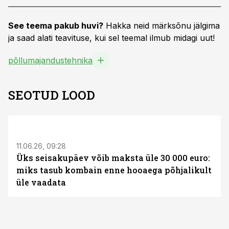
See teema pakub huvi?
Hakka neid märksõnu jälgima
ja saad alati teavituse, kui sel teemal ilmub midagi uut!
põllumajandustehnika
SEOTUD LOOD
ST
11.06.26, 09:28
Üks seisakupäev võib maksta üle 30 000 euro:
miks tasub kombain enne hooaega põhjalikult
üle vaadata