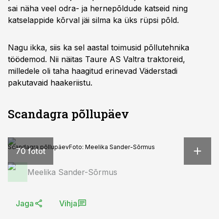
sai näha veel odra- ja hernepõldude katseid ning
katselappide kõrval jäi silma ka üks rüpsi põld.
Nagu ikka, siis ka sel aastal toimusid põllutehnika
töödemod. Nii näitas Taure AS Valtra traktoreid,
milledele oli taha haagitud erinevad Väderstadi
pakutavaid haakeriistu.
Scandagra põllupäev
Scandagra põllupäev
Foto:
Meelika Sander-Sõrmus
70 fotot
Meelika Sander-Sõrmus
Jaga
Vihja