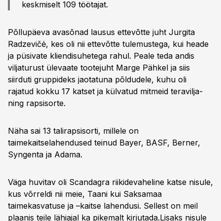
keskmiselt 109 töötajat.
Põllupäeva avasõnad lausus ettevõtte juht Jurgita
Radzevičė, kes oli nii ettevõtte tulemustega, kui heade
ja püsivate kliendisuhetega rahul. Peale teda andis
viljaturust ülevaate tootejuht Marge Pähkel ja siis
siirduti gruppideks jaotatuna põldudele, kuhu oli
rajatud kokku 17 katset ja külvatud mitmeid teravilja-
ning rapsisorte.
Näha sai 13 talirapsisorti, millele on
taimekaitselahendused teinud Bayer, BASF, Berner,
Syngenta ja Adama.
Väga huvitav oli Scandagra riikidevaheline katse nisule,
kus võrreldi nii meie, Taani kui Saksamaa
taimekasvatuse ja –kaitse lahendusi. Sellest on meil
plaanis teile lähiajal ka pikemalt kirjutada.Lisaks nisule