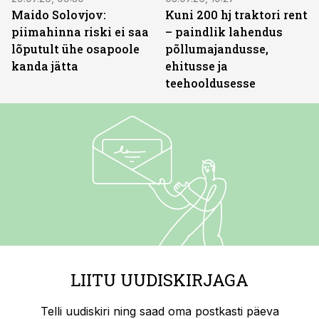
Maido Solovjov:
Kuni 200 hj traktori rent
piimahinna riski ei saa
– paindlik lahendus
lõputult ühe osapoole
põllumajandusse,
kanda jätta
ehitusse ja
teehooldusesse
LIITU UUDISKIRJAGA
Telli uudiskiri ning saad oma postkasti päeva