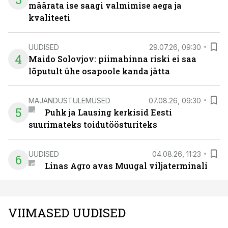
määrata ise saagi valmimise aega ja
kvaliteeti
UUDISED
29.07.26, 09:30
4
Maido Solovjov: piimahinna riski ei saa
lõputult ühe osapoole kanda jätta
MAJANDUSTULEMUSED
07.08.26, 09:30
5
Puhk ja Lausing kerkisid Eesti
suurimateks toidutöösturiteks
UUDISED
04.08.26, 11:23
6
Linas Agro avas Muugal viljaterminali
VIIMASED UUDISED