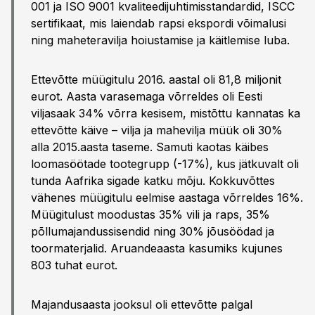
001 ja ISO 9001 kvaliteedijuhtimisstandardid, ISCC
sertifikaat, mis laiendab rapsi ekspordi võimalusi
ning maheteravilja hoiustamise ja käitlemise luba.
Ettevõtte müügitulu 2016. aastal oli 81,8 miljonit
eurot. Aasta varasemaga võrreldes oli Eesti
viljasaak 34% võrra kesisem, mistõttu kannatas ka
ettevõtte käive – vilja ja mahevilja müük oli 30%
alla 2015.aasta taseme. Samuti kaotas käibes
loomasöötade tootegrupp (-17%), kus jätkuvalt oli
tunda Aafrika sigade katku mõju. Kokkuvõttes
vähenes müügitulu eelmise aastaga võrreldes 16%.
Müügitulust moodustas 35% vili ja raps, 35%
põllumajandussisendid ning 30% jõusöödad ja
toormaterjalid. Aruandeaasta kasumiks kujunes
803 tuhat eurot.
Majandusaasta jooksul oli ettevõtte palgal