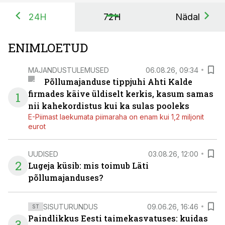
24H
72H
Nädal
ENIMLOETUD
MAJANDUSTULEMUSED
06.08.26, 09:34
Põllumajanduse tippjuhi Ahti Kalde
firmades käive üldiselt kerkis, kasum samas
1
nii kahekordistus kui ka sulas pooleks
E-Piimast laekumata piimaraha on enam kui 1,2 miljonit
eurot
UUDISED
03.08.26, 12:00
2
Lugeja küsib: mis toimub Läti
põllumajanduses?
SISUTURUNDUS
09.06.26, 16:46
ST
Paindlikkus Eesti taimekasvatuses: kuidas
3