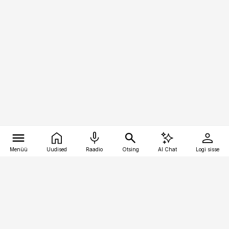
Menüü
Uudised
Raadio
Otsing
AI Chat
Logi sisse
Vana-Lõuna 39/1, 19094 Tallinn
(+372) 667 0111
pollumajandus@pollumajandus.ee