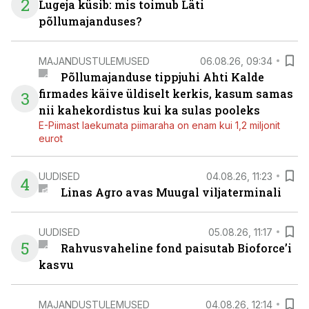
2
Lugeja küsib: mis toimub Läti
põllumajanduses?
MAJANDUSTULEMUSED
06.08.26, 09:34
Põllumajanduse tippjuhi Ahti Kalde
firmades käive üldiselt kerkis, kasum samas
3
nii kahekordistus kui ka sulas pooleks
E-Piimast laekumata piimaraha on enam kui 1,2 miljonit
eurot
UUDISED
04.08.26, 11:23
4
Linas Agro avas Muugal viljaterminali
UUDISED
05.08.26, 11:17
5
Rahvusvaheline fond paisutab Bioforce’i
kasvu
MAJANDUSTULEMUSED
04.08.26, 12:14