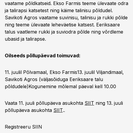
vaatame põldkatseid. Ekso Farmis teeme ülevaate odra
ja talirapsi katsetest ning käime talinisu põldudel.
Savikoti Agros vaatame suvinisu, talinisu ja rukki põlde
ning teeme ülevaate leheväetise katsest. Eeriksaare
talus vaatleme rukki ja suviodra põlde ning võrdleme
ubasid ja talirapse.
Oilseeds põllupäevad toimuvad:
11. juulil Põlvamaal, Ekso Farmis13. juulil Viljandimaal,
Savikoti Agros (väljasõiduga Eeriksaare talu
põldudele)Kogunemine mõlemal päeval kell 10.00
Vaata 11. juuli põllupäeva asukohta
SIIT
ning 13. juuli
põllupäeva asukohta
SIIT
..
Registreeru
SIIN