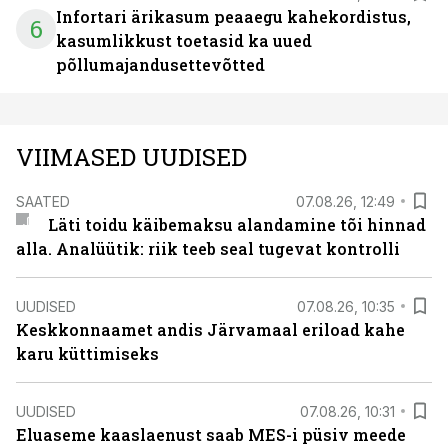
Infortari ärikasum peaaegu kahekordistus,
6
kasumlikkust toetasid ka uued
põllumajandusettevõtted
VIIMASED UUDISED
SAATED
07.08.26, 12:49
Läti toidu käibemaksu alandamine tõi hinnad
alla. Analüütik: riik teeb seal tugevat kontrolli
UUDISED
07.08.26, 10:35
Keskkonnaamet andis Järvamaal eriload kahe
karu küttimiseks
UUDISED
07.08.26, 10:31
Eluaseme kaaslaenust saab MES-i püsiv meede