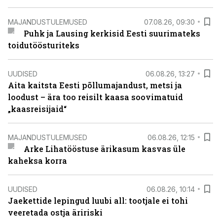
MAJANDUSTULEMUSED
07.08.26, 09:30
Puhk ja Lausing kerkisid Eesti suurimateks
toidutöösturiteks
UUDISED
06.08.26, 13:27
Aita kaitsta Eesti põllumajandust, metsi ja
loodust – ära too reisilt kaasa soovimatuid
„kaasreisijaid“
MAJANDUSTULEMUSED
06.08.26, 12:15
Arke Lihatööstuse ärikasum kasvas üle
kaheksa korra
UUDISED
06.08.26, 10:14
Jaekettide lepingud luubi all: tootjale ei tohi
veeretada ostja äririski