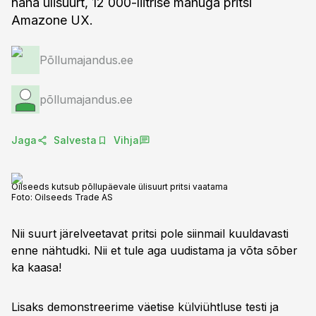
näha ülisuurt, 12 000-liitrise mahuga pritsi
Amazone UX.
Põllumajandus.ee
põllumajandus.ee
Jaga
Salvesta
Vihja
Oilseeds kutsub põllupäevale ülisuurt pritsi vaatama
Foto:
Oilseeds Trade AS
Nii suurt järelveetavat pritsi pole siinmail kuuldavasti
enne nähtudki. Nii et tule aga uudistama ja võta sõber
ka kaasa!
Lisaks demonstreerime väetise külviühtluse testi ja