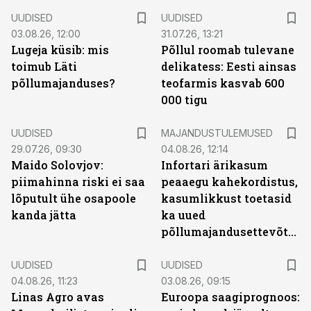
UUDISED
UUDISED
03.08.26, 12:00
31.07.26, 13:21
Lugeja küsib: mis
Põllul roomab tulevane
toimub Läti
delikatess: Eesti ainsas
põllumajanduses?
teofarmis kasvab 600
000 tigu
UUDISED
MAJANDUSTULEMUSED
29.07.26, 09:30
04.08.26, 12:14
Maido Solovjov:
Infortari ärikasum
piimahinna riski ei saa
peaaegu kahekordistus,
lõputult ühe osapoole
kasumlikkust toetasid
kanda jätta
ka uued
põllumajandusettevõtted
UUDISED
UUDISED
04.08.26, 11:23
03.08.26, 09:15
Linas Agro avas
Euroopa saagiprognoos: