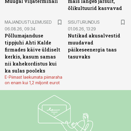
Muugal viljaterminali
mais langeb järsult,
õlikultuurid kasvavad
ST
MAJANDUSTULEMUSED
SISUTURUNDUS
06.08.26, 09:34
01.06.26, 13:29
Põllumajanduse
Nutikad akusalvestid
tippjuhi Ahti Kalde
muudavad
firmades käive üldiselt
päikeseenergia taas
kerkis, kasum samas
tasuvaks
nii kahekordistus kui
ka sulas pooleks
E-Piimast laekumata piimaraha
on enam kui 1,2 miljonit eurot