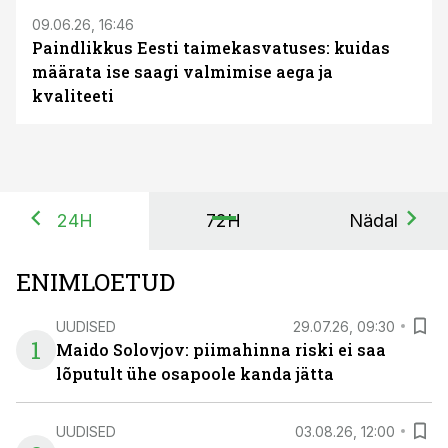
09.06.26, 16:46
Paindlikkus Eesti taimekasvatuses: kuidas
määrata ise saagi valmimise aega ja
kvaliteeti
24H
72H
Nädal
ENIMLOETUD
UUDISED
29.07.26, 09:30
1
Maido Solovjov: piimahinna riski ei saa
lõputult ühe osapoole kanda jätta
UUDISED
03.08.26, 12:00