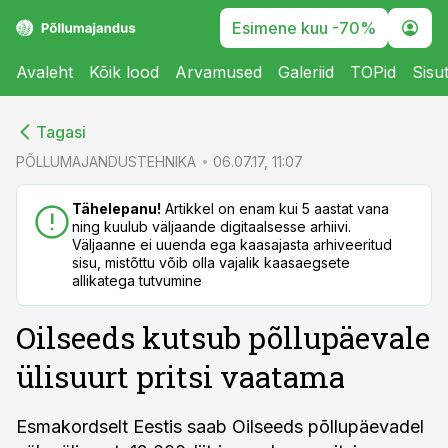
Esimene kuu -70%
Avaleht
Kõik lood
Arvamused
Galeriid
TOPid
Sisu
cebook
cebook
Tagasi
Twitter)
Twitter)
PÕLLUMAJANDUSTEHNIKA
06.07.17, 11:07
kedIn
kedIn
Tähelepanu!
Artikkel on enam kui 5 aastat vana
ning kuulub väljaande digitaalsesse arhiivi.
ail
ail
Väljaanne ei uuenda ega kaasajasta arhiveeritud
sisu, mistõttu võib olla vajalik kaasaegsete
k
k
allikatega tutvumine
Oilseeds kutsub põllupäevale
ülisuurt pritsi vaatama
Esmakordselt Eestis saab Oilseeds põllupäevadel