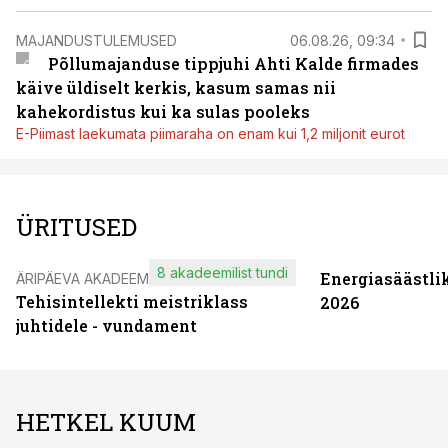
MAJANDUSTULEMUSED
06.08.26, 09:34
Põllumajanduse tippjuhi Ahti Kalde firmades
käive üldiselt kerkis, kasum samas nii
kahekordistus kui ka sulas pooleks
E-Piimast laekumata piimaraha on enam kui 1,2 miljonit eurot
ÜRITUSED
8 akadeemilist tundi
Energiasäästli
ÄRIPÄEVA AKADEEMIA
Tehisintellekti meistriklass
2026
juhtidele - vundament
HETKEL KUUM