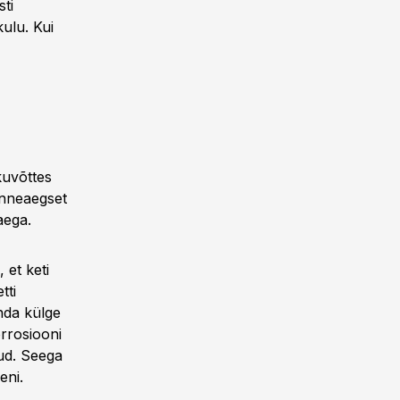
ti
ulu. Kui
kuvõttes
enneaegset
aega.
 et keti
tti
nda külge
orrosiooni
nud. Seega
eni.