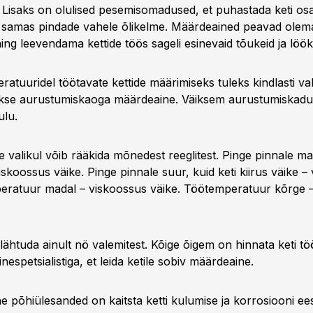
. Lisaks on olulised pesemisomadused, et puhastada keti os
tes samas pindade vahele õlikelme. Määrdeained peavad olem
ing leevendama kettide töös sageli esinevaid tõukeid ja löök
ratuuridel töötavate kettide määrimiseks tuleks kindlasti val
äikse aurustumiskaoga määrdeaine. Väiksem aurustumiskad
ulu.
e valikul võib rääkida mõnedest reeglitest. Pinge pinnale mad
viskoossus väike. Pinge pinnale suur, kuid keti kiirus väike –
eratuur madal – viskoossus väike. Töötemperatuur kõrge 
ks lähtuda ainult nö valemitest. Kõige õigem on hinnata keti 
espetsialistiga, et leida ketile sobiv määrdeaine.
e põhiülesanded on kaitsta ketti kulumise ja korrosiooni ees