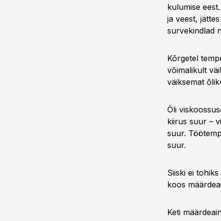
kulumise eest
ja veest, jät
survekindlad n
Kõrgetel tempe
võimalikult v
väiksemat õlik
Õli viskoossus
kiirus suur – 
suur. Töötemp
suur.
Siiski ei tohi
koos määrdeain
Keti määrdeain