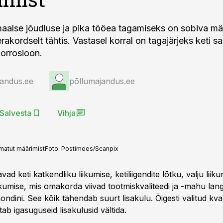
maalse jõudluse ja pika tööea tagamiseks on sobiva m
akordselt tähtis. Vastasel korral on tagajärjeks keti s
korrosioon.
jandus.ee
põllumajandus.ee
Salvesta
Vihja
tmatut määrimist
Foto:
Postimees/Scanpix
ad keti katkendliku liikumise, ketiliigendite lõtku, valju lii
skumise, mis omakorda viivad tootmiskvaliteedi ja -mahu lan
ondini. See kõik tähendab suurt lisakulu. Õigesti valitud kva
ab igasuguseid lisakulusid vältida.