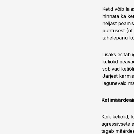
Ketid võib lai
hinnata ka ket
neljast peamis
puhtusest (nt
tähelepanu kõi
Lisaks esitab
ketiõlid peava
sobivad ketiõl
Järjest karmi
lagunevaid mää
Ketimäärdeai
Kõik ketiõlid,
agressiivsete
tagab määrdeai