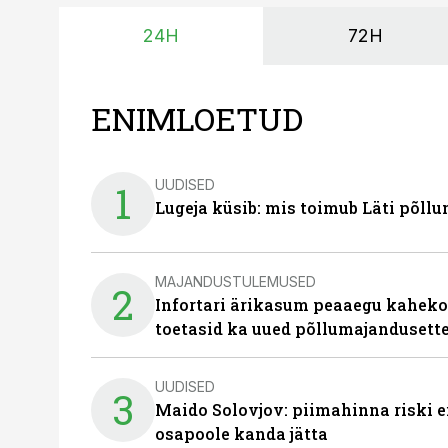
24H
72H
ENIMLOETUD
UUDISED
1
Lugeja küsib: mis toimub Läti põll
MAJANDUSTULEMUSED
2
Infortari ärikasum peaaegu kaheko
toetasid ka uued põllumajandusett
UUDISED
3
Maido Solovjov: piimahinna riski ei
osapoole kanda jätta