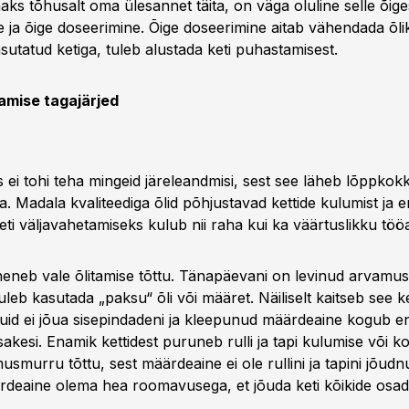
ks tõhusalt oma ülesannet täita, on väga oluline selle õiges
ja õige doseerimine. Õige doseerimine aitab vähendada õlik
sutatud ketiga, tuleb alustada keti puhastamisest.
tamise tagajärjed
s ei tohi teha mingeid järeleandmisi, sest see läheb lõppkok
a. Madala kvaliteediga õlid põhjustavad kettide kulumist ja 
ti väljavahetamiseks kulub nii raha kui ka väärtuslikku töö
heneb vale õlitamise tõttu. Tänapäevani on levinud arvamus,
leb kasutada „paksu“ õli või määret. Näiliselt kaitseb see ke
 kuid ei jõua sisepindadeni ja kleepunud määrdeaine kogub e
sakesi. Enamik kettidest puruneb rulli ja tapi kulumise või k
musmurru tõttu, sest määrdeaine ei ole rullini ja tapini jõud
rdeaine olema hea roomavusega, et jõuda keti kõikide osad