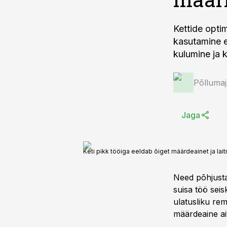
Kettide opti
kasutamine er
kulumine ja 
Põlluma
Jaga
Keti pikk tööiga eeldab õiget määrdeainet ja lai
Need põhjustav
suisa töö sei
ulatusliku rem
määrdeaine ait