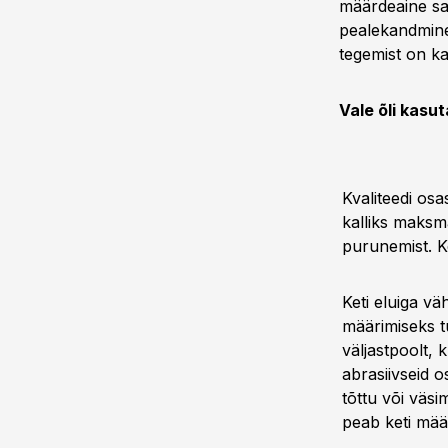
määrdeaine saa
pealekandmine 
tegemist on ka
Vale õli kasu
Kvaliteedi osa
kalliks maksm
purunemist. Ke
Keti eluiga vä
määrimiseks tu
väljastpoolt,
abrasiivseid o
tõttu või väsi
peab keti mää