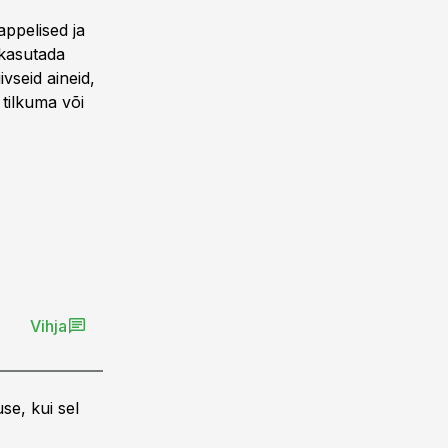
appelised ja
 kasutada
ivseid aineid,
 tilkuma või
Vihja
se, kui sel