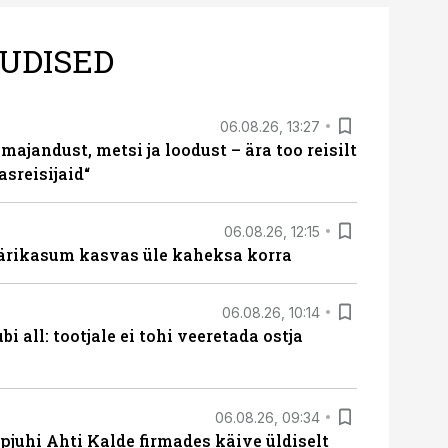
UDISED
06.08.26, 13:27
majandust, metsi ja loodust – ära too reisilt
sreisijaid“
06.08.26, 12:15
ärikasum kasvas üle kaheksa korra
06.08.26, 10:14
i all: tootjale ei tohi veeretada ostja
06.08.26, 09:34
pjuhi Ahti Kalde firmades käive üldiselt