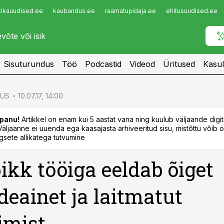
tikauudised.ee
kaubandus.ee
raamatupidaja.ee
ehitusuudised.ee
Infopank
Radar
Sisuturundus
Töö
Podcastid
Videod
Üritused
Kasul
US
10.07.17, 14:00
panu!
Artikkel on enam kui 5 aastat vana ning kuulub väljaande digi
. Väljaanne ei uuenda ega kaasajasta arhiveeritud sisu, mistõttu võib ol
sete allikatega tutvumine
pikk tööiga eeldab õiget
eainet ja laitmatut
imist