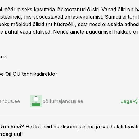
ohi määrimiseks kasutada läbitöötanud õlisid. Vanad õlid on h
steaineid, mis soodustavad abrasiivkulumist. Samuti ei tohi
beks mõeldud õlisid (nt hüdroõli), sest need ei sisalda adhesi
ide puhul väga olulised. Nende ainete puudumisel hakkab õli
ina
 Oil OÜ tehnikadirektor
andus.ee
põllumajandus.ee
Jaga
kub huvi?
Hakka neid märksõnu jälgima ja saad alati teavitu
idagi uut!