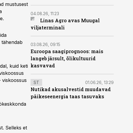
ad mustusest
a
04.08.26, 11:23
e.
Linas Agro avas Muugal
viljaterminali
ida
u tähendab
03.08.26, 09:15
Euroopa saagiprognoos: mais
langeb järsult, õlikultuurid
kasvavad
al, kuid keti
 viskoossus
– viskoossus
ST
01.06.26, 13:29
Nutikad akusalvestid muudavad
päikeseenergia taas tasuvaks
töökeskkonda
t. Selleks et