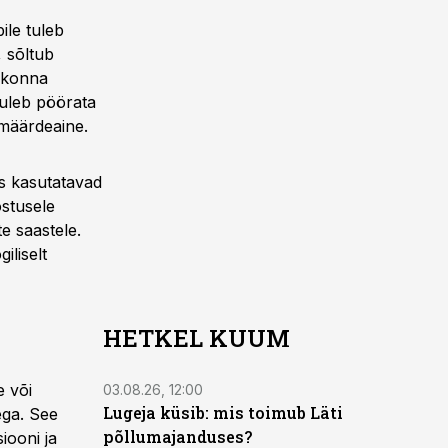
bile tuleb
, sõltub
skkonna
tuleb pöörata
 määrdeaine.
es kasutatavad
östusele
e saastele.
liselt
HETKEL KUUM
e või
03.08.26, 12:00
Lugeja küsib: mis toimub Läti
ega. See
põllumajanduses?
iooni ja