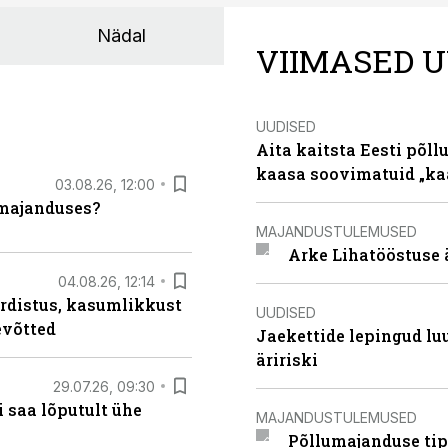
Nädal
VIIMASED U
UUDISED
Aita kaitsta Eesti põllu
kaasa soovimatuid „kaa
03.08.26, 12:00
umajanduses?
MAJANDUSTULEMUSED
Arke Lihatööstuse 
04.08.26, 12:14
rdistus, kasumlikkust
UUDISED
evõtted
Jaekettide lepingud luub
äririski
29.07.26, 09:30
 saa lõputult ühe
MAJANDUSTULEMUSED
Põllumajanduse tip