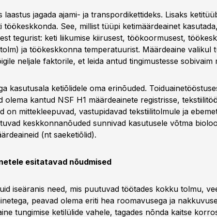
as laastus jagada ajami- ja transpordikettideks. Lisaks ketitüü
i töökeskkonda. See, millist tüüpi ketimäärdeainet kasutada
est tegurist: keti liikumise kiirusest, töökoormusest, tööke
 tolm) ja töökeskkonna temperatuurist. Määrdeaine valikul 
gile neljale faktorile, et leida antud tingimustesse sobivaim
 iga kasutusala ketiõlidele oma erinõuded. Toiduainetööstus
d olema kantud NSF H1 määrdeainete registrisse, tekstiilitö
id on mittekleepuvad, vastupidavad tekstiilitolmule ja ebemet
stuvad keskkonnanõuded sunnivad kasutusele võtma bioloogi
rdeaineid (nt saeketiõlid).
netele esitatavad nõudmised
 kuid iseäranis need, mis puutuvad töötades kokku tolmu, ve
 ainetega, peavad olema eriti hea roomavusega ja nakkuvus
ne tungimise ketilülide vahele, tagades nõnda kaitse korros