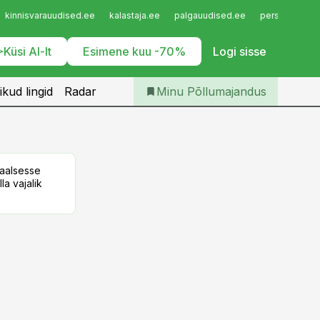
Iseteenindus
kinnisvarauudised.ee
kalastaja.ee
palgauudised.ee
personaliuudi
Telli Põllumajandus
Küsi AI-lt
Esimene kuu -70%
Logi sisse
ikud lingid
Radar
Minu Põllumajandus
taalsesse
la vajalik