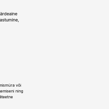
äärdeaine
aastumine,
kumismüra või
gemiseni ning
liteetne