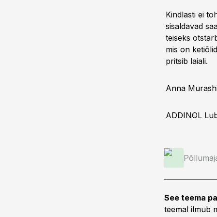
Kindlasti ei t
sisaldavad saa
teiseks otstar
mis on ketiõl
pritsib laiali.
Anna Murash
ADDINOL Lube
Põllumaj
See teema pa
teemal ilmub m