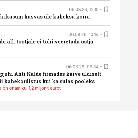
06.08.26, 12:15
ärikasum kasvas üle kaheksa korra
06.08.26, 10:14
i all: tootjale ei tohi veeretada ostja
06.08.26, 09:34
pjuhi Ahti Kalde firmades käive üldiselt
i kahekordistus kui ka sulas pooleks
 on enam kui 1,2 miljonit eurot