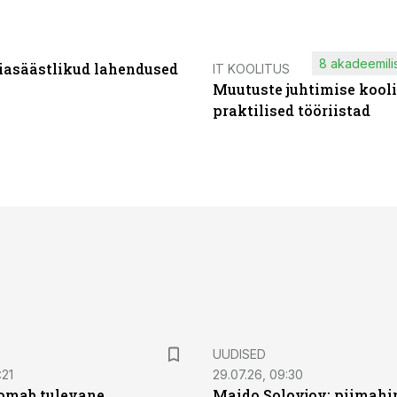
8 akadeemilis
iasäästlikud lahendused
IT KOOLITUS
Muutuste juhtimise kooli
praktilised tööriistad
UUDISED
:21
29.07.26, 09:30
oomab tulevane
Maido Solovjov: piimahi