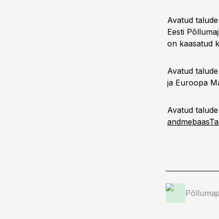
Avatud talud
Eesti Põlluma
on kaasatud k
Avatud talude
ja Euroopa M
Avatud talude
andmebaas
Ta
Põllumaj