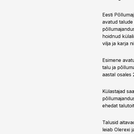
Eesti Põlluma
avatud talude
põllumajandus
hoidnud külali
vilja ja karja
Esimene avatu
talu ja põllum
aastal osales 
Külastajad saa
põllumajandust
ehedat talutoi
Talusid aitav
leiab Olerexi 