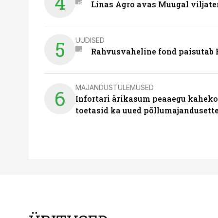
4
Linas Agro avas Muugal viljate
UUDISED
5
Rahvusvaheline fond paisutab B
MAJANDUSTULEMUSED
6
Infortari ärikasum peaaegu kaheko
toetasid ka uued põllumajandusett