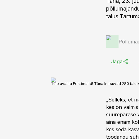
Täna, 23. juu
põllumajandu
talus Tartum
Põlluma
Jaga
Tule avasta Eestimaad! Täna kutsuvad 280 talu k
„Selleks, et m
kes on valmis
suurepärase v
aina enam koha
kes seda kasv
toodangu suht