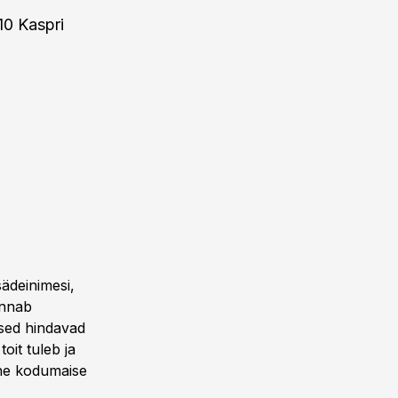
10 Kaspri
sädeinimesi,
annab
sed hindavad
oit tuleb ja
ine kodumaise