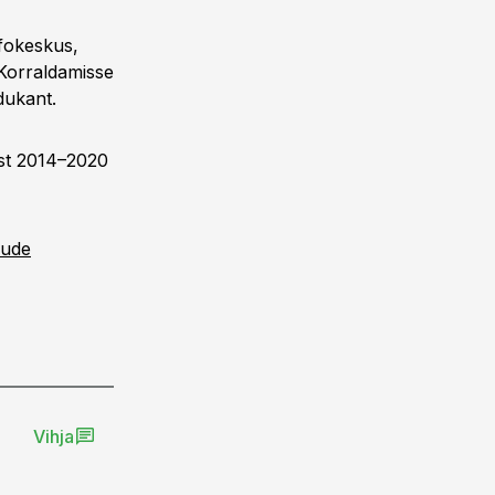
fokeskus,
 Korraldamisse
dukant.
ast 2014–2020
lude
Vihja