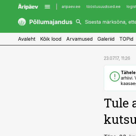
aripaev.ee
tööstusuudised.ee
logis
kaubandus.ee
imelineajalugu.ee
kinnisvarauudised.ee
imelineteadus.ee
Avaleht
Kõik lood
Arvamused
Galeriid
TOPid
cebook
cebook
23.07.17, 11:26
Twitter)
Twitter)
Tähele
kedIn
kedIn
arhiivi
kaasaeg
ail
ail
Tule 
k
k
kutsu