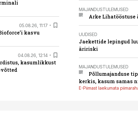
rminali
MAJANDUSTULEMUSED
Arke Lihatööstuse 
05.08.26, 11:17
ioforce’i kasvu
UUDISED
Jaekettide lepingud luub
äririski
04.08.26, 12:14
rdistus, kasumlikkust
MAJANDUSTULEMUSED
evõtted
Põllumajanduse tip
kerkis, kasum samas ni
E-Piimast laekumata piimaraha