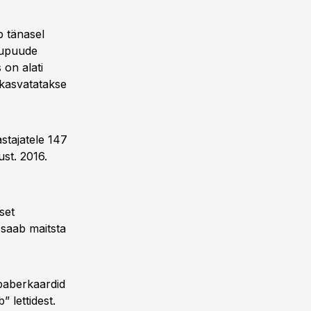
b tänasel
kupuude
on alati
 kasvatatakse
stajatele 147
ust. 2016.
set
 saab maitsta
 paberkaardid
 lettidest.