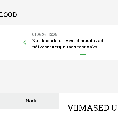
 LOOD
01.06.26, 13:29
Nutikad akusalvestid muudavad
päikeseenergia taas tasuvaks
Nädal
VIIMASED U