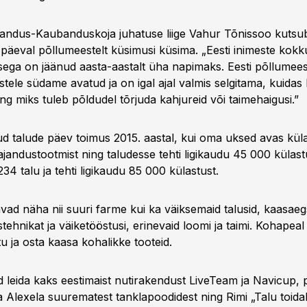
jandus-Kaubanduskoja juhatuse liige Vahur Tõnissoo kutsu
 päeval põllumeestelt küsimusi küsima. „Eesti inimeste kok
ega on jäänud aasta-aastalt üha napimaks. Eesti põllumees 
stele südame avatud ja on igal ajal valmis selgitama, kuidas
 ning miks tuleb põldudel tõrjuda kahjureid või taimehaigusi.”
d talude päev toimus 2015. aastal, kui oma uksed avas küla
ajandustootmist ning taludesse tehti ligikaudu 45 000 külast
234 talu ja tehti ligikaudu 85 000 külastust.
vad näha nii suuri farme kui ka väiksemaid talusid, kaasaeg
ehnikat ja väiketööstusi, erinevaid loomi ja taimi. Kohapeal
tu ja osta kaasa kohalikke tooteid.
ad leida kaks eestimaist nutirakendust LiveTeam ja Navicup,
ja Alexela suurematest tanklapoodidest ning Rimi „Talu toidab”