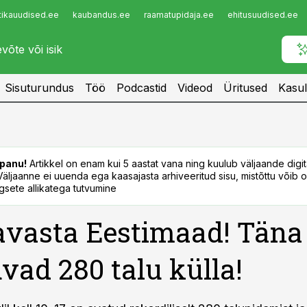
tikauudised.ee
kaubandus.ee
raamatupidaja.ee
ehitusuudised.ee
Infopank
Radar
Sisuturundus
Töö
Podcastid
Videod
Üritused
Kasul
panu!
Artikkel on enam kui 5 aastat vana ning kuulub väljaande digi
. Väljaanne ei uuenda ega kaasajasta arhiveeritud sisu, mistõttu võib ol
sete allikatega tutvumine
avasta Eestimaad! Täna
vad 280 talu külla!