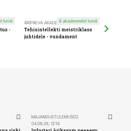
t tundi
8 akadeemilist tundi
ÄRIPÄEVA AKADEEMIA
IT KOOLIT
tus -
Tehisintellekti meistriklass
Muutuste
juhtidele - vundament
praktilis
MAJANDUSTULEMUSED
04.08.26, 12:14
nna riski
Infortari ärikasum peaaegu