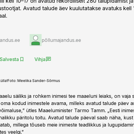
lil kell 10–17 on avatud rekordiliselt 280 talupidamist ja
stootjat. Avatud talude äev kuulutatakse avatuks kell 
aal.
jandus.ee
põllumajandus.ee
Salvesta
Vihja
ülla!
Foto:
Meelika Sander-Sõrmus
aaelu säiliks ja rohkem inimesi tee maaeluni leiaks, on vaja 
 oma kodud inimestele avama, milleks avatud talude päev 
õimaluse,” ütles Maaeluminister Tarmo Tamm. „Eesti inime
likku päritolu toitu. Avatud talude päeval saab näha, kust t
atab, millega tõuseb meie inimeste teadlikkus ja lugupidam
es veelgi.”