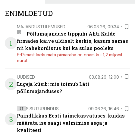
ENIMLOETUD
MAJANDUSTULEMUSED
06.08.26, 09:34
Põllumajanduse tippjuhi Ahti Kalde
firmades käive üldiselt kerkis, kasum samas
1
nii kahekordistus kui ka sulas pooleks
E-Piimast laekumata piimaraha on enam kui 1,2 miljonit
eurot
UUDISED
03.08.26, 12:00
2
Lugeja küsib: mis toimub Läti
põllumajanduses?
SISUTURUNDUS
09.06.26, 16:46
ST
Paindlikkus Eesti taimekasvatuses: kuidas
3
määrata ise saagi valmimise aega ja
kvaliteeti