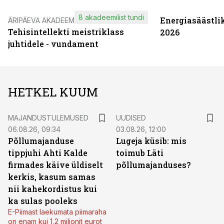
8 akadeemilist tundi
Energiasäästli
ÄRIPÄEVA AKADEEMIA
Tehisintellekti meistriklass
2026
juhtidele - vundament
HETKEL KUUM
MAJANDUSTULEMUSED
UUDISED
06.08.26, 09:34
03.08.26, 12:00
Põllumajanduse
Lugeja küsib: mis
tippjuhi Ahti Kalde
toimub Läti
firmades käive üldiselt
põllumajanduses?
kerkis, kasum samas
nii kahekordistus kui
ka sulas pooleks
E-Piimast laekumata piimaraha
on enam kui 1,2 miljonit eurot