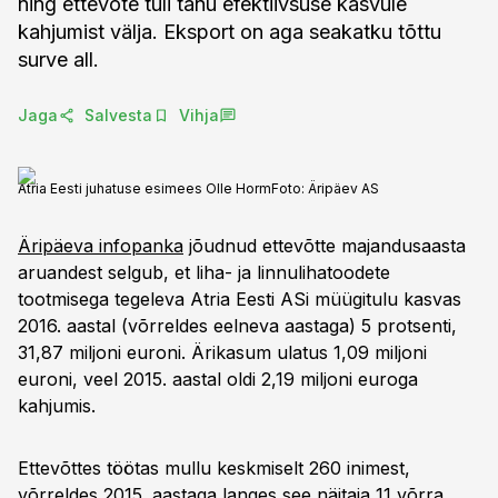
ning ettevõte tuli tänu efektiivsuse kasvule
kahjumist välja. Eksport on aga seakatku tõttu
surve all.
Jaga
Salvesta
Vihja
Atria Eesti juhatuse esimees Olle Horm
Foto:
Äripäev AS
Äripäeva infopanka
jõudnud ettevõtte majandusaasta
aruandest selgub, et liha- ja linnulihatoodete
tootmisega tegeleva Atria Eesti ASi müügitulu kasvas
2016. aastal (võrreldes eelneva aastaga) 5 protsenti,
31,87 miljoni euroni. Ärikasum ulatus 1,09 miljoni
euroni, veel 2015. aastal oldi 2,19 miljoni euroga
kahjumis.
Ettevõttes töötas mullu keskmiselt 260 inimest,
võrreldes 2015. aastaga langes see näitaja 11 võrra.