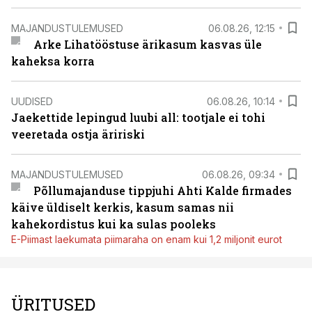
MAJANDUSTULEMUSED
06.08.26, 12:15
Arke Lihatööstuse ärikasum kasvas üle
kaheksa korra
UUDISED
06.08.26, 10:14
Jaekettide lepingud luubi all: tootjale ei tohi
veeretada ostja äririski
MAJANDUSTULEMUSED
06.08.26, 09:34
Põllumajanduse tippjuhi Ahti Kalde firmades
käive üldiselt kerkis, kasum samas nii
kahekordistus kui ka sulas pooleks
E-Piimast laekumata piimaraha on enam kui 1,2 miljonit eurot
ÜRITUSED