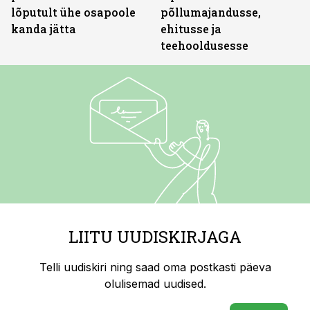
lõputult ühe osapoole
põllumajandusse,
kanda jätta
ehitusse ja
teehooldusesse
LIITU UUDISKIRJAGA
Telli uudiskiri ning saad oma postkasti päeva
olulisemad uudised.