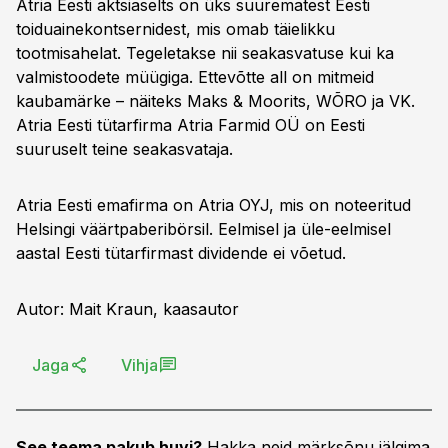
Atria Eesti aktsiaselts on üks suurematest Eesti
toiduainekontsernidest, mis omab täielikku
tootmisahelat. Tegeletakse nii seakasvatuse kui ka
valmistoodete müügiga. Ettevõtte all on mitmeid
kaubamärke – näiteks Maks & Moorits, WÕRO ja VK.
Atria Eesti tütarfirma Atria Farmid OÜ on Eesti
suuruselt teine seakasvataja.
Atria Eesti emafirma on Atria OYJ, mis on noteeritud
Helsingi väärtpaberibörsil. Eelmisel ja üle-eelmisel
aastal Eesti tütarfirmast dividende ei võetud.
Autor: Mait Kraun, kaasautor
Jaga
Vihja
See teema pakub huvi?
Hakka neid märksõnu jälgima