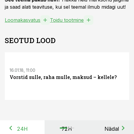
ja saad alati teavituse, kui sel teemal ilmub midagi uut!
Loomakasvatus
Toidu tootmine
SEOTUD LOOD
S
16.01.18, 11:00
Vorstid sulle, raha mulle, maksud – kellele?
24H
72H
Nädal