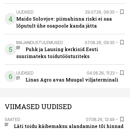
UUDISED
29.07.26, 09:30
4
Maido Solovjov: piimahinna riski ei saa
lõputult ühe osapoole kanda jätta
MAJANDUSTULEMUSED
07.08.26, 09:30
5
Puhk ja Lausing kerkisid Eesti
suurimateks toidutöösturiteks
UUDISED
04.08.26, 11:23
6
Linas Agro avas Muugal viljaterminali
VIIMASED UUDISED
SAATED
07.08.26, 12:49
Läti toidu käibemaksu alandamine tõi hinnad