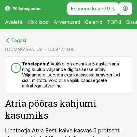
Esimene kuu -70%
Avaleht
Kõik lood
Arvamused
Galeriid
TOPid
Sisu
cebook
cebook
Tagasi
Twitter)
Twitter)
LOOMAKASVATUS
14.08.17, 11:00
kedIn
kedIn
Tähelepanu!
Artikkel on enam kui 5 aastat vana
ning kuulub väljaande digitaalsesse arhiivi.
ail
ail
Väljaanne ei uuenda ega kaasajasta arhiveeritud
sisu, mistõttu võib olla vajalik kaasaegsete
k
k
allikatega tutvumine
Atria pööras kahjumi
kasumiks
Lihatootja Atria Eesti käive kasvas 5 protsenti