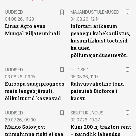
UUDISED
MAJANDUSTULEMUSED
04.08.26, 11:23
04.08.26, 12:14
Linas Agro avas
Infortari ärikasum
Muugal viljaterminali
peaaegu kahekordistus,
kasumlikkust toetasid
ka uued
põllumajandusettevõtted
UUDISED
UUDISED
03.08.26, 09:15
05.08.26, 11:17
Euroopa saagiprognoos:
Rahvusvaheline fond
mais langeb järsult,
paisutab Bioforce’i
õlikultuurid kasvavad
kasvu
ST
UUDISED
SISUTURUNDUS
29.07.26, 09:30
03.07.26, 10:27
Maido Solovjov:
Kuni 200 hj traktori rent
piimahinna riski ei saa
– paindlik lahendus