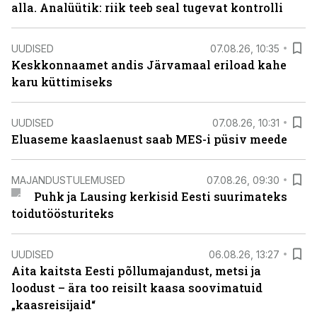
alla. Analüütik: riik teeb seal tugevat kontrolli
UUDISED
07.08.26, 10:35
Keskkonnaamet andis Järvamaal eriload kahe
karu küttimiseks
UUDISED
07.08.26, 10:31
Eluaseme kaaslaenust saab MES-i püsiv meede
MAJANDUSTULEMUSED
07.08.26, 09:30
Puhk ja Lausing kerkisid Eesti suurimateks
toidutöösturiteks
UUDISED
06.08.26, 13:27
Aita kaitsta Eesti põllumajandust, metsi ja
loodust – ära too reisilt kaasa soovimatuid
„kaasreisijaid“