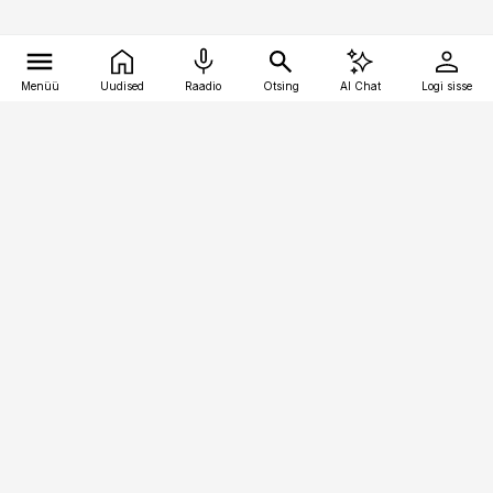
Menüü
Uudised
Raadio
Otsing
AI Chat
Logi sisse
Vana-Lõuna 39/1, 19094 Tallinn
(+372) 667 0111
pollumajandus@pollumajandus.ee
Telli
Reklaam
Firmast
Sisu kasutamisõigused
Ajakirjaniku
eetikakoodeks
Üldtingimused
Privaatsustingimused
Küpsiste poliitika
KKK