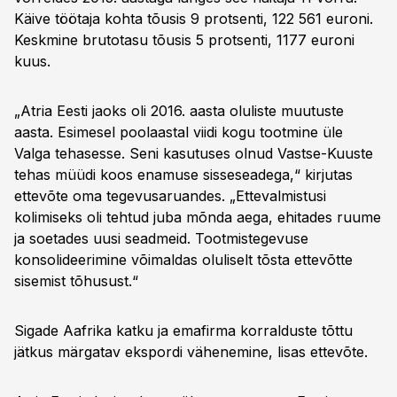
Käive töötaja kohta tõusis 9 protsenti, 122 561 euroni.
Keskmine brutotasu tõusis 5 protsenti, 1177 euroni
kuus.
„Atria Eesti jaoks oli 2016. aasta oluliste muutuste
aasta. Esimesel poolaastal viidi kogu tootmine üle
Valga tehasesse. Seni kasutuses olnud Vastse-Kuuste
tehas müüdi koos enamuse sisseseadega,“ kirjutas
ettevõte oma tegevusaruandes. „Ettevalmistusi
kolimiseks oli tehtud juba mõnda aega, ehitades ruume
ja soetades uusi seadmeid. Tootmistegevuse
konsolideerimine võimaldas oluliselt tõsta ettevõtte
sisemist tõhusust.“
Sigade Aafrika katku ja emafirma korralduste tõttu
jätkus märgatav ekspordi vähenemine, lisas ettevõte.