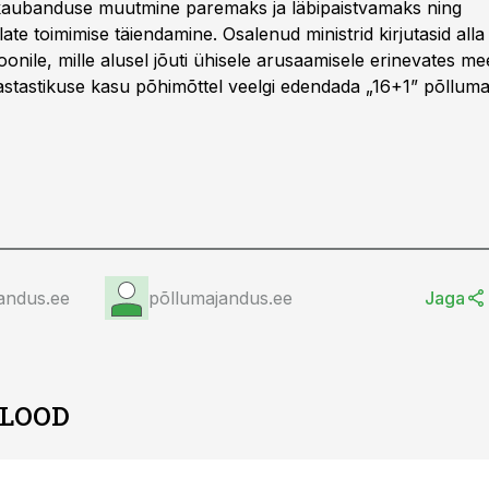
kaubanduse muutmine paremaks ja läbipaistvamaks ning
ate toimimise täiendamine. Osalenud ministrid kirjutasid alla
oonile, mille alusel jõuti ühisele arusaamisele erinevates me
astastikuse kasu põhimõttel veelgi edendada „16+1” põlluma
andus.ee
põllumajandus.ee
Jaga
 LOOD