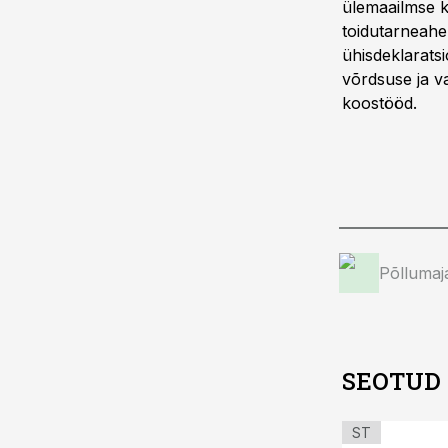
ülemaailmse 
toidutarneahel
ühisdeklaratsi
võrdsuse ja v
koostööd.
Põllumaj
SEOTUD
ST