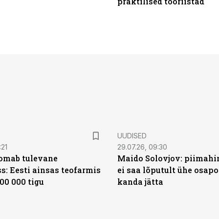
praktilised tööriistad
UUDISED
:21
29.07.26, 09:30
oomab tulevane
Maido Solovjov: piimahi
s: Eesti ainsas teofarmis
ei saa lõputult ühe osapo
00 000 tigu
kanda jätta