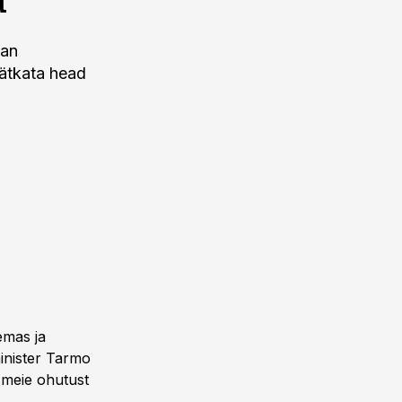
Han
jätkata head
emas ja
inister Tarmo
 meie ohutust