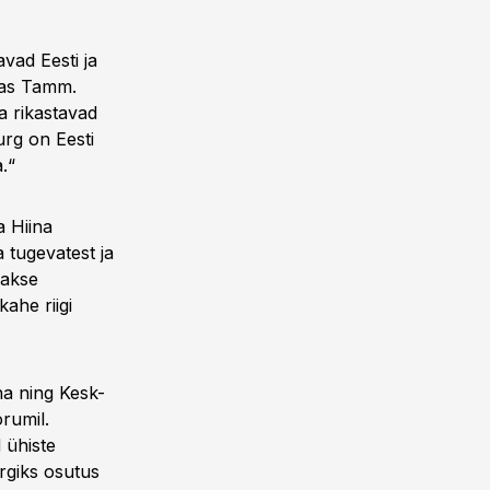
vad Eesti ja
isas Tamm.
a rikastavad
urg on Eesti
.“
a Hiina
 tugevatest ja
takse
ahe riigi
na ning Kesk-
rumil.
 ühiste
ärgiks osutus