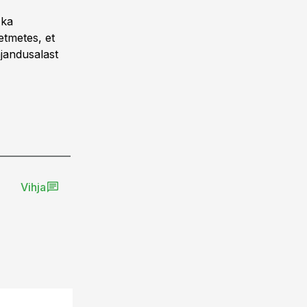
 ka
etmetes, et
jandusalast
Vihja