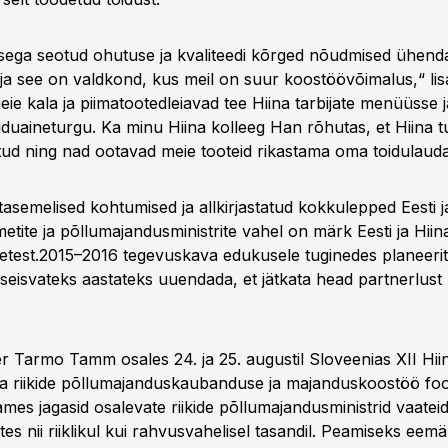
isega seotud ohutuse ja kvaliteedi kõrged nõudmised ühenda
id ja see on valdkond, kus meil on suur koostöövõimalus,“ l
ie kala ja piimatootedleiavad tee Hiina tarbijate menüüsse j
oiduaineturgu. Ka minu Hiina kolleeg Han rõhutas, et Hiina t
tud ning nad ootavad meie tooteid rikastama oma toidulauda
asemelised kohtumised ja allkirjastatud kokkulepped Eesti j
tite ja põllumajandusministrite vahel on märk Eesti ja Hiina
hetest.2015–2016 tegevuskava edukusele tuginedes planeeri
eisvateks aastateks uuendada, et jätkata head partnerlust k
r Tarmo Tamm osales 24. ja 25. augustil Sloveenias XII Hii
a riikide põllumajanduskaubanduse ja majanduskoostöö foo
es jagasid osalevate riikide põllumajandusministrid vaateid
es nii riiklikul kui rahvusvahelisel tasandil. Peamiseks eem