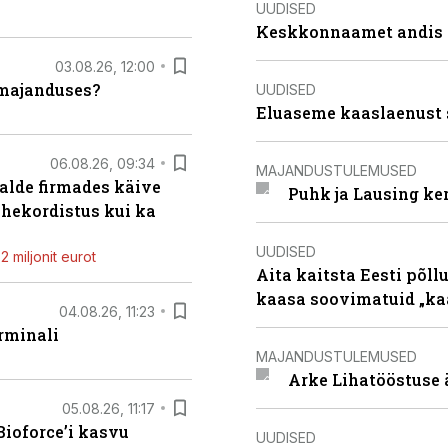
UUDISED
Keskkonnaamet andis J
03.08.26, 12:00
umajanduses?
UUDISED
Eluaseme kaaslaenust 
06.08.26, 09:34
MAJANDUSTULEMUSED
alde firmades käive
Puhk ja Lausing ke
ahekordistus kui ka
UUDISED
 miljonit eurot
Aita kaitsta Eesti põllu
kaasa soovimatuid „kaa
04.08.26, 11:23
rminali
MAJANDUSTULEMUSED
Arke Lihatööstuse 
05.08.26, 11:17
ioforce’i kasvu
UUDISED