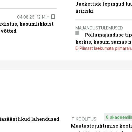
Jaekettide lepingud luub
äririski
04.08.26, 12:14
rdistus, kasumlikkust
MAJANDUSTULEMUSED
evõtted
Põllumajanduse tip
kerkis, kasum samas ni
E-Piimast laekumata piimaraha
8 akadeemilis
iasäästlikud lahendused
IT KOOLITUS
Muutuste juhtimise kooli