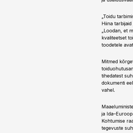
„Toidu tarbim
Hiina tarbija
„Loodan, et me
kvaliteetset t
toodetele ava
Mitmed kõrget
toiduohutusame
tihedatest su
dokumenti eels
vahel.
Maaeluministe
ja Ida–Euroop
Kohtumise raam
tegevuste suht