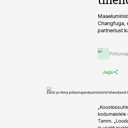
Maaeluminis
Changfuga, e
partnerlust 
Põlluma
Jaga
Eesti ja Hiina põllumajandusministrid tihendasi
„Koostöösuhte
kodumaistele 
Tamm. „Loodan
ja usaldusväär