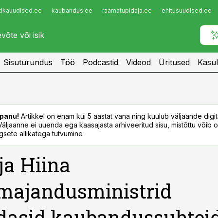
tikauudised.ee
kaubandus.ee
raamatupidaja.ee
ehitusuudised.ee
Infopank
Radar
Sisuturundus
Töö
Podcastid
Videod
Üritused
Kasul
panu!
Artikkel on enam kui 5 aastat vana ning kuulub väljaande digi
. Väljaanne ei uuenda ega kaasajasta arhiveeritud sisu, mistõttu võib ol
sete allikatega tutvumine
 ja Hiina
majandusministrid
dasid kaubandussuhtei