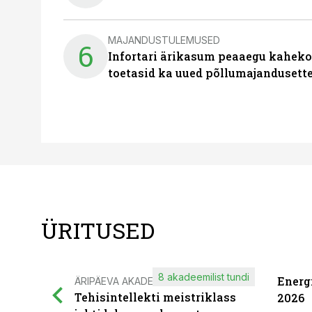
MAJANDUSTULEMUSED
6
Infortari ärikasum peaaegu kaheko
toetasid ka uued põllumajandusett
ÜRITUSED
8 akadeemilist tundi
Energ
ÄRIPÄEVA AKADEEMIA
Tehisintellekti meistriklass
2026