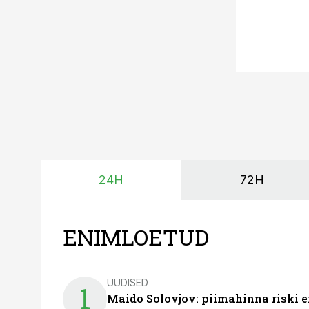
24H
72H
ENIMLOETUD
UUDISED
1
Maido Solovjov: piimahinna riski ei