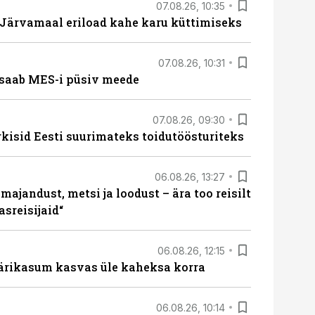
07.08.26, 10:35
ärvamaal eriload kahe karu küttimiseks
07.08.26, 10:31
saab MES-i püsiv meede
07.08.26, 09:30
rkisid Eesti suurimateks toidutöösturiteks
06.08.26, 13:27
majandust, metsi ja loodust – ära too reisilt
sreisijaid“
06.08.26, 12:15
ärikasum kasvas üle kaheksa korra
06.08.26, 10:14