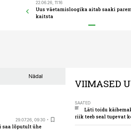
22.06.26, 11:16
Uus väetamisloogika aitab saaki pare
kaitsta
Nädal
VIIMASED U
SAATED
Läti toidu käibema
riik teeb seal tugevat k
29.07.26, 09:30
 saa lõputult ühe