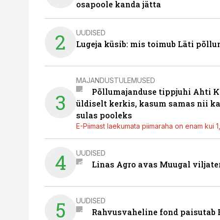
osapoole kanda jätta
UUDISED
2
Lugeja küsib: mis toimub Läti põll
MAJANDUSTULEMUSED
Põllumajanduse tippjuhi Ahti K
3
üldiselt kerkis, kasum samas nii k
sulas pooleks
E-Piimast laekumata piimaraha on enam kui 1,2
UUDISED
4
Linas Agro avas Muugal viljate
UUDISED
5
Rahvusvaheline fond paisutab B