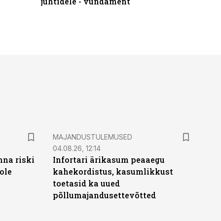
juhtidele - vundament
praktilis
MAJANDUSTULEMUSED
04.08.26, 12:14
nna riski
Infortari ärikasum peaaegu
ole
kahekordistus, kasumlikkust
toetasid ka uued
põllumajandusettevõtted