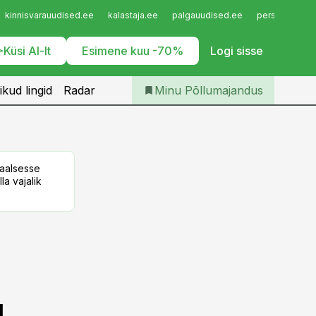
Iseteenindus
kinnisvarauudised.ee
kalastaja.ee
palgauudised.ee
personaliuudi
Telli Põllumajandus
Küsi AI-lt
Esimene kuu -70%
Logi sisse
ikud lingid
Radar
Minu Põllumajandus
taalsesse
la vajalik
d