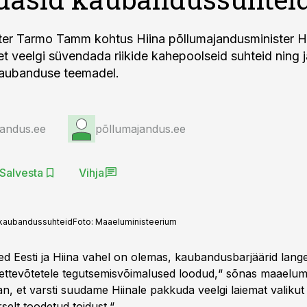
ter Tarmo Tamm kohtus Hiina põllumajandusminister 
t veelgi süvendada riikide kahepoolseid suhteid ning 
kaubanduse teemadel.
jandus.ee
põllumajandus.ee
Salvesta
Vihja
d kaubandussuhteid
Foto:
Maaeluministeerium
d Eesti ja Hiina vahel on olemas, kaubandusbarjäärid lang
ettevõtetele tegutsemisvõimalused loodud,“ sõnas maaelum
, et varsti suudame Hiinale pakkuda veelgi laiemat valikut
selt toodetud toidust.“