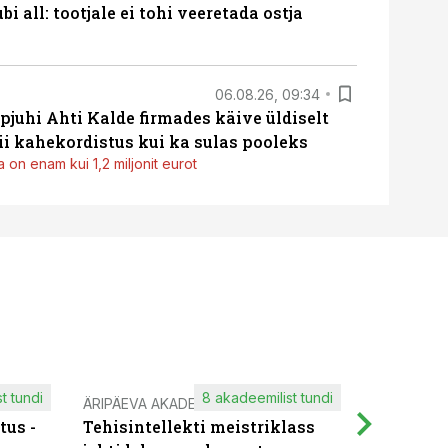
i all: tootjale ei tohi veeretada ostja
06.08.26, 09:34
pjuhi Ahti Kalde firmades käive üldiselt
i kahekordistus kui ka sulas pooleks
 on enam kui 1,2 miljonit eurot
t tundi
8 akadeemilist tundi
ÄRIPÄEVA AKADEEMIA
IT KOOLIT
tus -
Tehisintellekti meistriklass
Muutuste