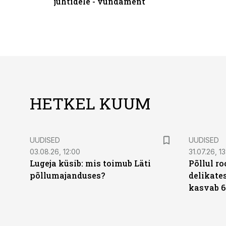
juhtidele - vundament
HETKEL KUUM
UUDISED
UUDISED
03.08.26, 12:00
31.07.26, 13
Lugeja küsib: mis toimub Läti
Põllul r
põllumajanduses?
delikates
kasvab 6