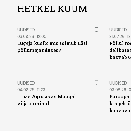
HETKEL KUUM
UUDISED
UUDISED
03.08.26, 12:00
31.07.26, 13
Lugeja küsib: mis toimub Läti
Põllul r
põllumajanduses?
delikates
kasvab 6
UUDISED
UUDISED
04.08.26, 11:23
03.08.26, 0
Linas Agro avas Muugal
Euroopa 
viljaterminali
langeb jä
kasvava