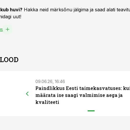
kub huvi?
Hakka neid märksõnu jälgima ja saad alati teavitu
idagi uut!
us
 LOOD
09.06.26, 16:46
Paindlikkus Eesti taimekasvatuses: ku
määrata ise saagi valmimise aega ja
kvaliteeti