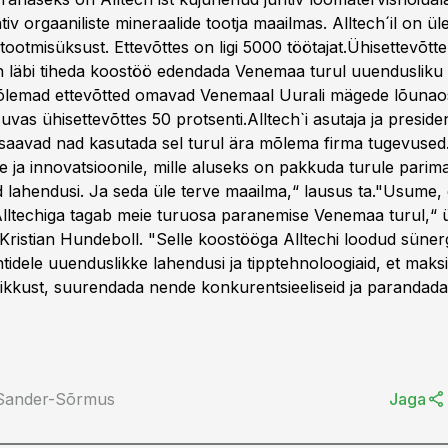
tiv orgaaniliste mineraalide tootja maailmas. Alltech´il on ü
ootmisüksust. Ettevõttes on ligi 5000 töötajat.Ühisettevõtt
n läbi tiheda koostöö edendada Venemaa turul uuenduslik
õlemad ettevõtted omavad Venemaal Uurali mägede lõunao
vas ühisettevõttes 50 protsenti.Alltech`i asutaja ja presid
 saavad nad kasutada sel turul ära mõlema firma tugevused
e ja innovatsioonile, mille aluseks on pakkuda turule parim
d lahendusi. Ja seda üle terve maailma,“ lausus ta."Usume, 
Alltechiga tagab meie turuosa paranemise Venemaa turul,“ 
 Kristian Hundeboll. "Selle koostööga Alltechi loodud süne
tidele uuenduslikke lahendusi ja tipptehnoloogiaid, et maks
kkust, suurendada nende konkurentsieeliseid ja parandad
 Sander-Sõrmus
Jaga