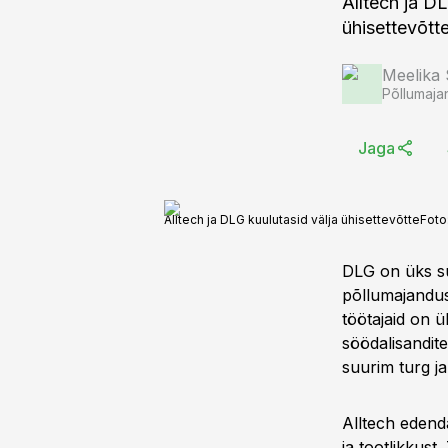
Alltech ja 
ühisettevõtt
Meelika
Põllumaja
Jaga
Alltech ja DLG kuulutasid välja ühisettevõtte
Foto
DLG on üks su
põllumajandust
töötajaid on
söödalisandit
suurim turg j
Alltech edend
ja tootlikkust