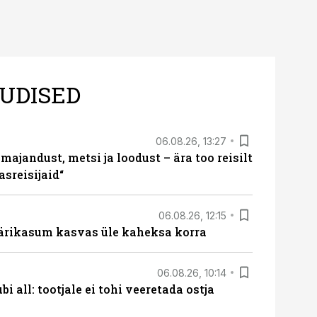
UDISED
06.08.26, 13:27
majandust, metsi ja loodust – ära too reisilt
sreisijaid“
06.08.26, 12:15
ärikasum kasvas üle kaheksa korra
06.08.26, 10:14
i all: tootjale ei tohi veeretada ostja