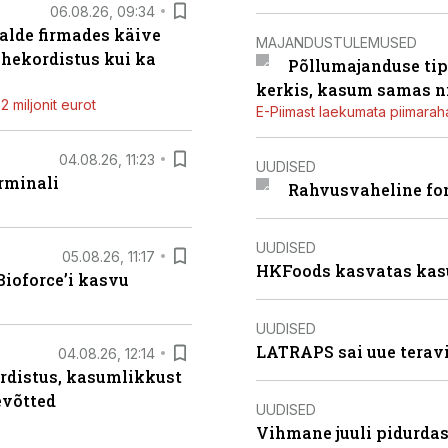
06.08.26, 09:34
alde firmades käive
MAJANDUSTULEMUSED
ahekordistus kui ka
Põllumajanduse tip
kerkis, kasum samas ni
 miljonit eurot
E-Piimast laekumata piimaraha
04.08.26, 11:23
UUDISED
rminali
Rahvusvaheline fon
UUDISED
05.08.26, 11:17
HKFoods kasvatas kas
ioforce’i kasvu
UUDISED
LATRAPS sai uue teravi
04.08.26, 12:14
rdistus, kasumlikkust
evõtted
UUDISED
Vihmane juuli pidurdas