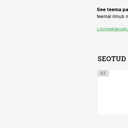
See teema pa
teemal ilmub m
Loomakasvat
SEOTUD
ST