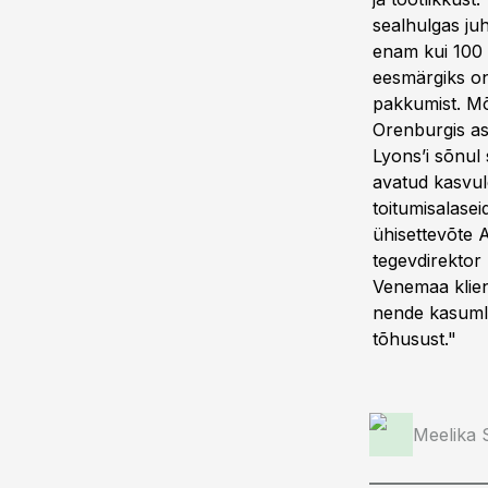
sealhulgas juh
enam kui 100 t
eesmärgiks o
pakkumist. M
Orenburgis asu
Lyons’i sõnul
avatud kasvul
toitumisalasei
ühisettevõte 
tegevdirektor
Venemaa klien
nende kasumli
tõhusust."
Meelika