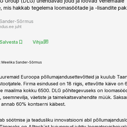
DLG Group (DLG) ühendavad jõud ja loovad Venemaale
e, mis hakkab tegelema loomasöötade ja -lisandite pa
 Sander-Sõrmus
ndus.ee juht
Salvesta
Vihja
:
Meelika Sander-Sõrmus
uremaid Euroopa põllumajandusettevõtteid ja kuulub Taan
ootjatele. Firma esindused on 18 riigis, ettevõtte käive on 6,
 üle maailma kokku 6500. DLG põhitegevuseks on loomasöö
e, seemnevilja, väetiste ja taimekaitsevahendite müük. Sak
a annab 60% kontserni käibest.
ab söötmise ja teadusliku innovatsiooni abil põllumajandusl
. Tänaseks on Alltech´ist kujunenud juhtiv loomatervishoiual