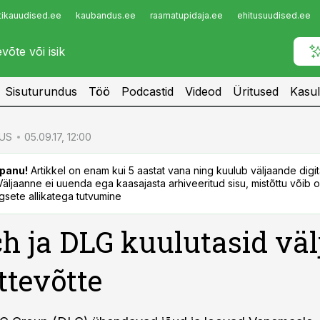
tikauudised.ee
kaubandus.ee
raamatupidaja.ee
ehitusuudised.ee
Infopank
Radar
Sisuturundus
Töö
Podcastid
Videod
Üritused
Kasul
US
05.09.17, 12:00
panu!
Artikkel on enam kui 5 aastat vana ning kuulub väljaande digi
. Väljaanne ei uuenda ega kaasajasta arhiveeritud sisu, mistõttu võib ol
sete allikatega tutvumine
ch ja DLG kuulutasid väl
ttevõtte