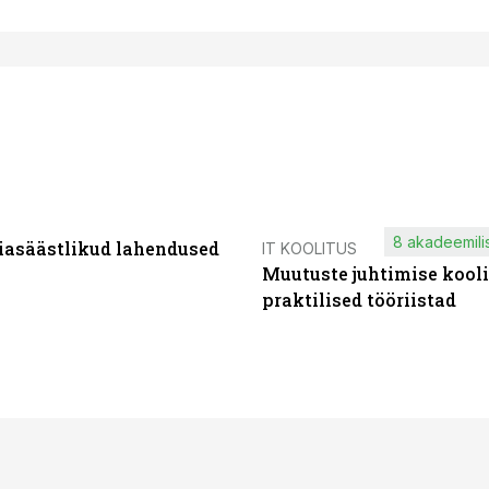
8 akadeemilis
iasäästlikud lahendused
IT KOOLITUS
Muutuste juhtimise kooli
praktilised tööriistad