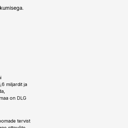
kkumisega.
i
6 miljardit ja
da,
samaa on DLG
oomade tervist
ane ettevõte,