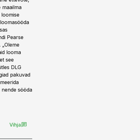
le maailma
e loomise
u loomasööda
sas
endi Pearse
. „Oleme
aid looma
et see
ütles DLG
rgiad pakuvad
imeerida
a nende sööda
Vihja