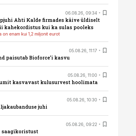
06.08.26, 09:34
pjuhi Ahti Kalde firmades käive üldiselt
i kahekordistus kui ka sulas pooleks
 on enam kui 1,2 miljonit eurot
05.08.26, 11:17
d paisutab Bioforce’i kasvu
05.08.26, 11:00
umit kasvavast kulusurvest hoolimata
05.08.26, 10:30
ljakaubanduse juhi
05.08.26, 09:22
 saagikoristust