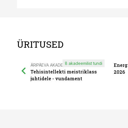
ÜRITUSED
8 akadeemilist tundi
Energ
ÄRIPÄEVA AKADEEMIA
Tehisintellekti meistriklass
2026
juhtidele - vundament