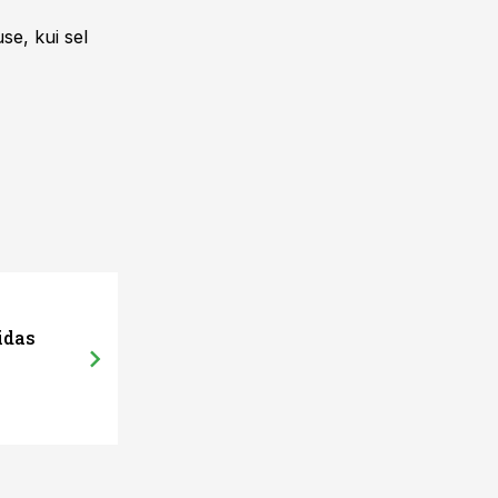
se, kui sel
idas