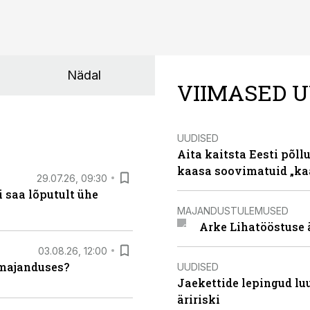
Nädal
VIIMASED U
UUDISED
Aita kaitsta Eesti põllu
kaasa soovimatuid „kaa
29.07.26, 09:30
 saa lõputult ühe
MAJANDUSTULEMUSED
Arke Lihatööstuse 
03.08.26, 12:00
umajanduses?
UUDISED
Jaekettide lepingud luub
äririski