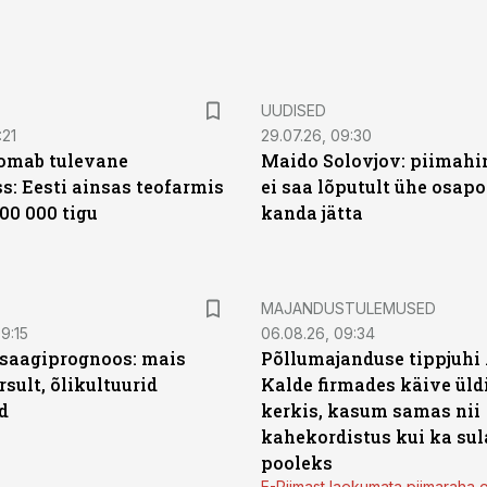
UUDISED
:21
29.07.26, 09:30
oomab tulevane
Maido Solovjov: piimahi
s: Eesti ainsas teofarmis
ei saa lõputult ühe osapo
00 000 tigu
kanda jätta
MAJANDUSTULEMUSED
9:15
06.08.26, 09:34
saagiprognoos: mais
Põllumajanduse tippjuhi
rsult, õlikultuurid
Kalde firmades käive üld
d
kerkis, kasum samas nii
kahekordistus kui ka sul
pooleks
E-Piimast laekumata piimaraha 