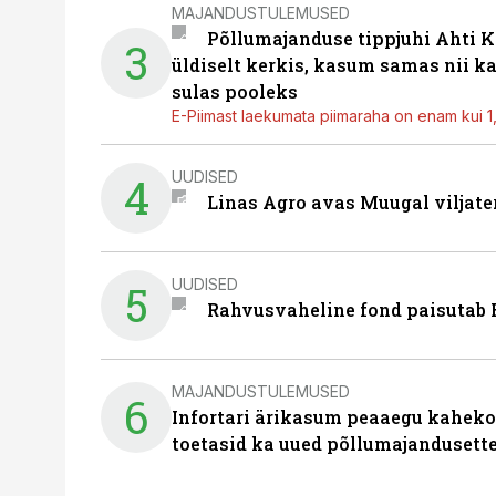
MAJANDUSTULEMUSED
Põllumajanduse tippjuhi Ahti K
3
üldiselt kerkis, kasum samas nii k
sulas pooleks
E-Piimast laekumata piimaraha on enam kui 1,2
UUDISED
4
Linas Agro avas Muugal viljate
UUDISED
5
Rahvusvaheline fond paisutab B
MAJANDUSTULEMUSED
6
Infortari ärikasum peaaegu kaheko
toetasid ka uued põllumajandusett