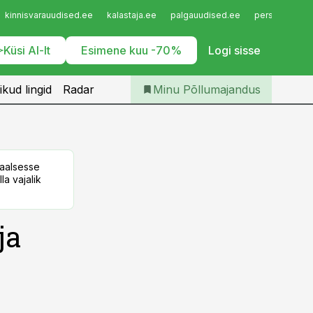
Iseteenindus
kinnisvarauudised.ee
kalastaja.ee
palgauudised.ee
personaliuudi
Telli Põllumajandus
Küsi AI-lt
Esimene kuu -70%
Logi sisse
ikud lingid
Radar
Minu Põllumajandus
taalsesse
la vajalik
ja