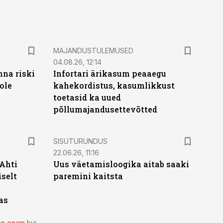
MAJANDUSTULEMUSED
04.08.26, 12:14
nna riski
Infortari ärikasum peaaegu
ole
kahekordistus, kasumlikkust
toetasid ka uued
põllumajandusettevõtted
ST
SISUTURUNDUS
22.06.26, 11:16
 Ahti
Uus väetamisloogika aitab saaki
iselt
paremini kaitsta
as
on enam kui