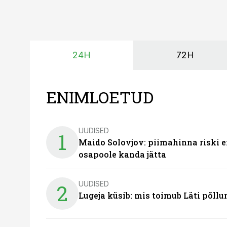
24H
72H
ENIMLOETUD
UUDISED
1
Maido Solovjov: piimahinna riski ei
osapoole kanda jätta
UUDISED
2
Lugeja küsib: mis toimub Läti põll