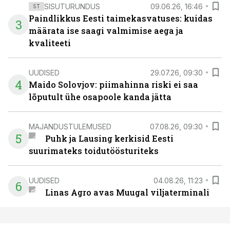
SISUTURUNDUS
09.06.26, 16:46
ST
Paindlikkus Eesti taimekasvatuses: kuidas
3
määrata ise saagi valmimise aega ja
kvaliteeti
UUDISED
29.07.26, 09:30
4
Maido Solovjov: piimahinna riski ei saa
lõputult ühe osapoole kanda jätta
MAJANDUSTULEMUSED
07.08.26, 09:30
5
Puhk ja Lausing kerkisid Eesti
suurimateks toidutöösturiteks
UUDISED
04.08.26, 11:23
6
Linas Agro avas Muugal viljaterminali