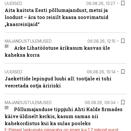
UUDISED
06.08.26, 13:27
Aita kaitsta Eesti põllumajandust, metsi ja
loodust – ära too reisilt kaasa soovimatuid
„kaasreisijaid“
MAJANDUSTULEMUSED
06.08.26, 12:15
Arke Lihatööstuse ärikasum kasvas üle
kaheksa korra
UUDISED
06.08.26, 10:14
Jaekettide lepingud luubi all: tootjale ei tohi
veeretada ostja äririski
MAJANDUSTULEMUSED
06.08.26, 09:34
Põllumajanduse tippjuhi Ahti Kalde firmades
käive üldiselt kerkis, kasum samas nii
kahekordistus kui ka sulas pooleks
E-Piimast laekumata piimaraha on enam kui 1,2 miljonit eurot