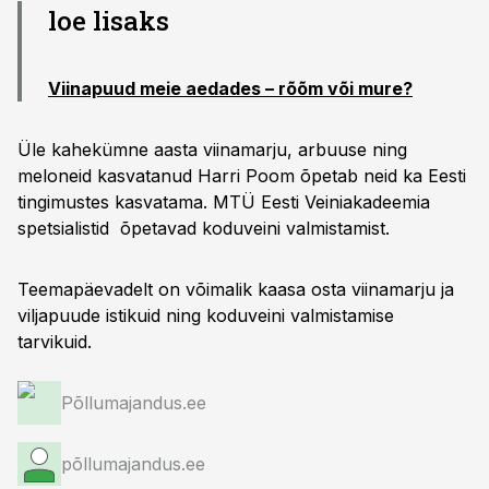
loe lisaks
Viinapuud meie aedades – rõõm või mure?
Üle kahekümne aasta viinamarju, arbuuse ning
meloneid kasvatanud Harri Poom õpetab neid ka Eesti
tingimustes kasvatama. MTÜ Eesti Veiniakadeemia
spetsialistid õpetavad koduveini valmistamist.
Teemapäevadelt on võimalik kaasa osta viinamarju ja
viljapuude istikuid ning koduveini valmistamise
tarvikuid.
Põllumajandus.ee
põllumajandus.ee