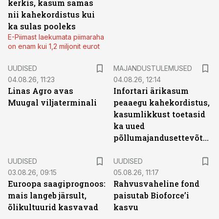
kerkis, kasum samas
nii kahekordistus kui
ka sulas pooleks
E-Piimast laekumata piimaraha
on enam kui 1,2 miljonit eurot
UUDISED
MAJANDUSTULEMUSED
04.08.26, 11:23
04.08.26, 12:14
Linas Agro avas
Infortari ärikasum
Muugal viljaterminali
peaaegu kahekordistus,
kasumlikkust toetasid
ka uued
põllumajandusettevõtted
UUDISED
UUDISED
03.08.26, 09:15
05.08.26, 11:17
Euroopa saagiprognoos:
Rahvusvaheline fond
mais langeb järsult,
paisutab Bioforce’i
õlikultuurid kasvavad
kasvu