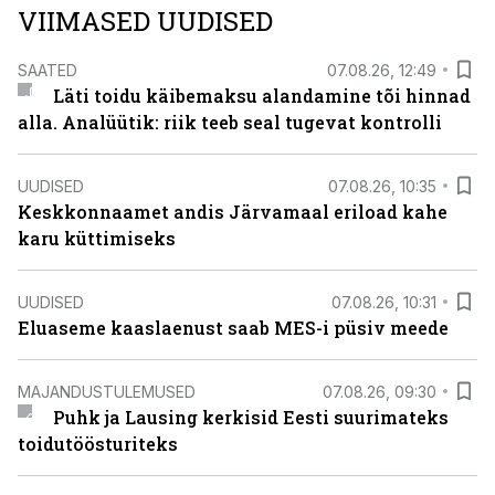
VIIMASED UUDISED
SAATED
07.08.26, 12:49
Läti toidu käibemaksu alandamine tõi hinnad
alla. Analüütik: riik teeb seal tugevat kontrolli
UUDISED
07.08.26, 10:35
Keskkonnaamet andis Järvamaal eriload kahe
karu küttimiseks
UUDISED
07.08.26, 10:31
Eluaseme kaaslaenust saab MES-i püsiv meede
MAJANDUSTULEMUSED
07.08.26, 09:30
Puhk ja Lausing kerkisid Eesti suurimateks
toidutöösturiteks