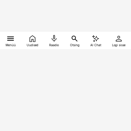
Menüü
Uudised
Raadio
Otsing
AI Chat
Logi sisse
Vana-Lõuna 39/1, 19094 Tallinn
(+372) 667 0111
pollumajandus@pollumajandus.ee
Telli
Reklaam
Firmast
Sisu kasutamisõigused
Ajakirjaniku