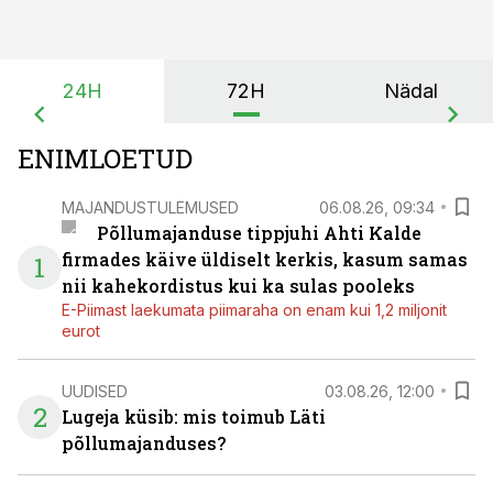
24H
72H
Nädal
ENIMLOETUD
MAJANDUSTULEMUSED
06.08.26, 09:34
Põllumajanduse tippjuhi Ahti Kalde
firmades käive üldiselt kerkis, kasum samas
1
nii kahekordistus kui ka sulas pooleks
E-Piimast laekumata piimaraha on enam kui 1,2 miljonit
eurot
UUDISED
03.08.26, 12:00
2
Lugeja küsib: mis toimub Läti
põllumajanduses?