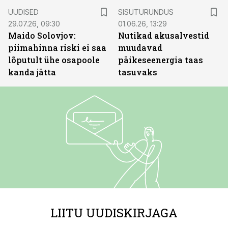
ST
UUDISED
SISUTURUNDUS
29.07.26, 09:30
01.06.26, 13:29
Maido Solovjov:
Nutikad akusalvestid
piimahinna riski ei saa
muudavad
lõputult ühe osapoole
päikeseenergia taas
kanda jätta
tasuvaks
LIITU UUDISKIRJAGA