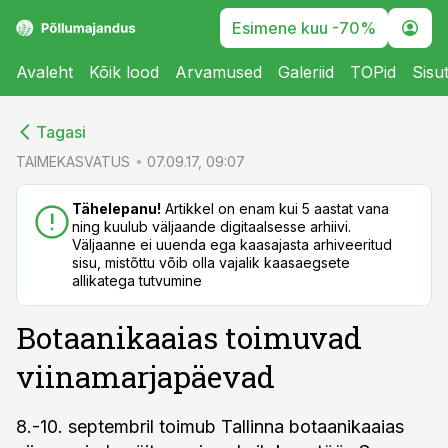
Esimene kuu -70%
Avaleht
Kõik lood
Arvamused
Galeriid
TOPid
Sisu
cebook
cebook
Tagasi
Twitter)
Twitter)
TAIMEKASVATUS
07.09.17, 09:07
kedIn
kedIn
Tähelepanu!
Artikkel on enam kui 5 aastat vana
ning kuulub väljaande digitaalsesse arhiivi.
ail
ail
Väljaanne ei uuenda ega kaasajasta arhiveeritud
sisu, mistõttu võib olla vajalik kaasaegsete
k
k
allikatega tutvumine
Botaanikaaias toimuvad
viinamarjapäevad
8.-10. septembril toimub Tallinna botaanikaaias