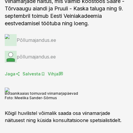
viinamarjade näitus, mis valmib koostöös Saare -
Tõrvaaugu aiandi ja Pruuli - Kaska taluga ning 9.
septembril toimub Eesti Veiniakadeemia
eestvedamisel töötuba ning loeng.
Põllumajandus.ee
põllumajandus.ee
Jaga
Salvesta
Vihja
Botaanikaaias toimuvad viinamarjapäevad
Foto:
Meelika Sander-Sõrmus
Kõigil huvilistel võimalik saada osa viinamarjade
näitusest ning küsida konsultatsioone spetsialistidelt.