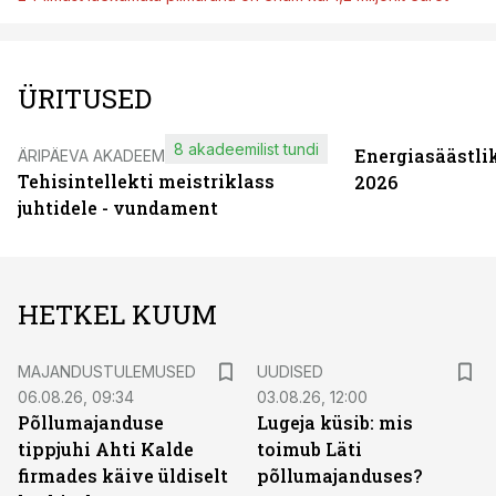
ÜRITUSED
8 akadeemilist tundi
Energiasäästli
ÄRIPÄEVA AKADEEMIA
Tehisintellekti meistriklass
2026
juhtidele - vundament
HETKEL KUUM
MAJANDUSTULEMUSED
UUDISED
06.08.26, 09:34
03.08.26, 12:00
Põllumajanduse
Lugeja küsib: mis
tippjuhi Ahti Kalde
toimub Läti
firmades käive üldiselt
põllumajanduses?