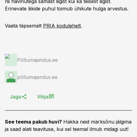
nii hävinutega samast liigist kui ka teisest liigist.
Erinevate liikide puhul toimub ühikute hulga arvestus.
Vaata täpsemalt
PRIA kodulehelt
.
Põllumajandus.ee
põllumajandus.ee
Jaga
Vihja
See teema pakub huvi?
Hakka neid märksõnu jälgima
ja saad alati teavituse, kui sel teemal ilmub midagi uut!