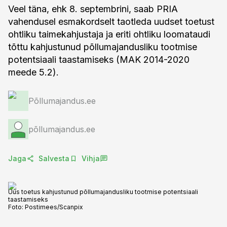
Veel täna, ehk 8. septembrini, saab PRIA
vahendusel esmakordselt taotleda uudset toetust
ohtliku taimekahjustaja ja eriti ohtliku loomataudi
tõttu kahjustunud põllumajandusliku tootmise
potentsiaali taastamiseks (MAK 2014-2020
meede 5.2).
Põllumajandus.ee
põllumajandus.ee
Jaga
Salvesta
Vihja
Uus toetus kahjustunud põllumajandusliku tootmise potentsiaali
taastamiseks
Foto:
Postimees/Scanpix