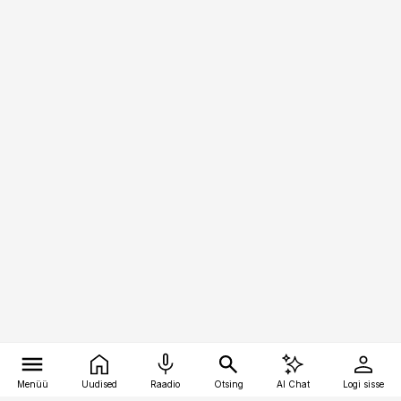
Menüü
Uudised
Raadio
Otsing
AI Chat
Logi sisse