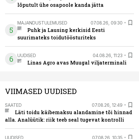
lõputult ühe osapoole kanda jätta
MAJANDUSTULEMUSED
07.08.26, 09:30
5
Puhk ja Lausing kerkisid Eesti
suurimateks toidutöösturiteks
UUDISED
04.08.26, 11:23
6
Linas Agro avas Muugal viljaterminali
VIIMASED UUDISED
SAATED
07.08.26, 12:49
Läti toidu käibemaksu alandamine tõi hinnad
alla. Analüütik: riik teeb seal tugevat kontrolli
UUDISED
07.08.26, 10:35