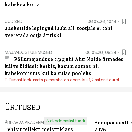
kaheksa korra
UUDISED
06.08.26, 10:14
Jaekettide lepingud luubi all: tootjale ei tohi
veeretada ostja äririski
MAJANDUSTULEMUSED
06.08.26, 09:34
Põllumajanduse tippjuhi Ahti Kalde firmades
käive üldiselt kerkis, kasum samas nii
kahekordistus kui ka sulas pooleks
E-Piimast laekumata piimaraha on enam kui 1,2 miljonit eurot
ÜRITUSED
8 akadeemilist tundi
Energiasäästli
ÄRIPÄEVA AKADEEMIA
Tehisintellekti meistriklass
2026