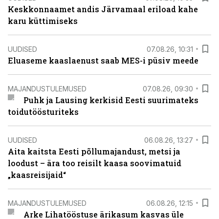
Keskkonnaamet andis Järvamaal eriload kahe
karu küttimiseks
UUDISED
07.08.26, 10:31
Eluaseme kaaslaenust saab MES-i püsiv meede
MAJANDUSTULEMUSED
07.08.26, 09:30
Puhk ja Lausing kerkisid Eesti suurimateks
toidutöösturiteks
UUDISED
06.08.26, 13:27
Aita kaitsta Eesti põllumajandust, metsi ja
loodust – ära too reisilt kaasa soovimatuid
„kaasreisijaid“
MAJANDUSTULEMUSED
06.08.26, 12:15
Arke Lihatööstuse ärikasum kasvas üle