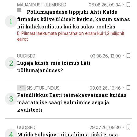
MAJANDUSTULEMUSED
06.08.26, 09:34
Põllumajanduse tippjuhi Ahti Kalde
firmades käive üldiselt kerkis, kasum samas
1
nii kahekordistus kui ka sulas pooleks
E-Piimast laekumata piimaraha on enam kui 1,2 miljonit
eurot
UUDISED
03.08.26, 12:00
2
Lugeja küsib: mis toimub Läti
põllumajanduses?
SISUTURUNDUS
09.06.26, 16:46
ST
Paindlikkus Eesti taimekasvatuses: kuidas
3
määrata ise saagi valmimise aega ja
kvaliteeti
UUDISED
29.07.26, 09:30
4
Maido Solovjov: piimahinna riski ei saa