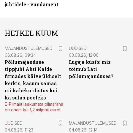
juhtidele - vundament
HETKEL KUUM
MAJANDUSTULEMUSED
UUDISED
06.08.26, 09:34
03.08.26, 12:00
Põllumajanduse
Lugeja küsib: mis
tippjuhi Ahti Kalde
toimub Läti
firmades käive üldiselt
põllumajanduses?
kerkis, kasum samas
nii kahekordistus kui
ka sulas pooleks
E-Piimast laekumata piimaraha
on enam kui 1,2 miljonit eurot
UUDISED
MAJANDUSTULEMUSED
04.08.26, 11:23
04.08.26, 12:14