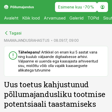
Esimene kuu -70%
Avaleht
Kõik lood
Arvamused
Galeriid
TOPid
Sisu
cebook
cebook
Tagasi
Twitter)
Twitter)
MAAMAJANDUSRAHASTUS
08.09.17, 09:00
kedIn
kedIn
Tähelepanu!
Artikkel on enam kui 5 aastat vana
ning kuulub väljaande digitaalsesse arhiivi.
ail
ail
Väljaanne ei uuenda ega kaasajasta arhiveeritud
sisu, mistõttu võib olla vajalik kaasaegsete
k
k
allikatega tutvumine
Uus toetus kahjustunud
põllumajandusliku tootmise
potentsiaali taastamiseks