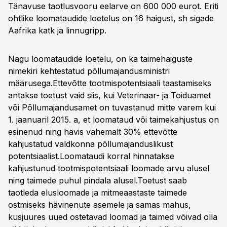
Tänavuse taotlusvooru eelarve on 600 000 eurot. Eriti
ohtlike loomataudide loetelus on 16 haigust, sh sigade
Aafrika katk ja linnugripp.
Nagu loomataudide loetelu, on ka taimehaiguste
nimekiri kehtestatud põllumajandusministri
määrusega.Ettevõtte tootmispotentsiaali taastamiseks
antakse toetust vaid siis, kui Veterinaar- ja Toiduamet
või Põllumajandusamet on tuvastanud mitte varem kui
1. jaanuaril 2015. a, et loomataud või taimekahjustus on
esinenud ning hävis vähemalt 30% ettevõtte
kahjustatud valdkonna põllumajanduslikust
potentsiaalist.Loomataudi korral hinnatakse
kahjustunud tootmispotentsiaali loomade arvu alusel
ning taimede puhul pindala alusel.Toetust saab
taotleda elusloomade ja mitmeaastaste taimede
ostmiseks hävinenute asemele ja samas mahus,
kusjuures uued ostetavad loomad ja taimed võivad olla