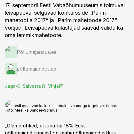
17. septembril Eesti Vabaõhumuuseumis toimuval
leivapäeval selguvad konkursside „Parim
mahetootja 2017“ ja „Parim mahetoode 2017“
võitjad. Leivapäeva külastajad saavad valida ka
oma lemmikmahetoote.
Põllumajandus.ee
põllumajandus.ee
Jaga
Salvesta
Vihja
Konkursil osalevad ka kaks lambakasvatusega tegelevat firmat.
Foto:
Meelika Sander-Sõrmus
„Oleme uhked, et juba ligi 18% Eesti
põllumajandusmaast on mahepõllumajanduslikus