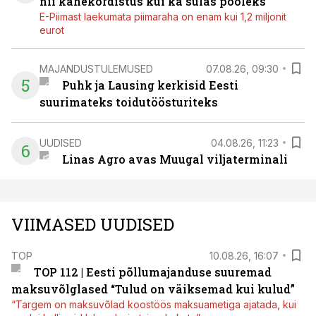
nii kahekordistus kui ka sulas pooleks
E-Piimast laekumata piimaraha on enam kui 1,2 miljonit
eurot
MAJANDUSTULEMUSED
07.08.26, 09:30
5
Puhk ja Lausing kerkisid Eesti
suurimateks toidutöösturiteks
UUDISED
04.08.26, 11:23
6
Linas Agro avas Muugal viljaterminali
VIIMASED UUDISED
TOP
10.08.26, 16:07
TOP 112 | Eesti põllumajanduse suuremad
maksuvõlglased “Tulud on väiksemad kui kulud”
“Targem on maksuvõlad koostöös maksuametiga ajatada, kui