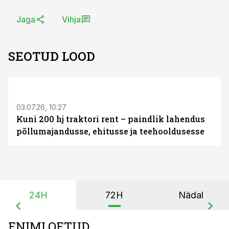
Jaga
Vihja
SEOTUD LOOD
ST
03.07.26, 10:27
Kuni 200 hj traktori rent – paindlik lahendus
põllumajandusse, ehitusse ja teehooldusesse
24H
72H
Nädal
ENIMLOETUD