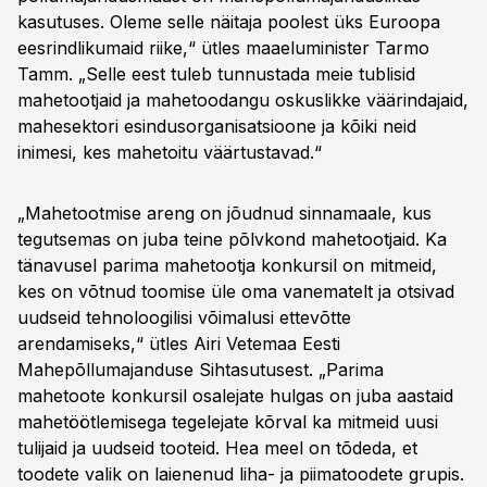
kasutuses. Oleme selle näitaja poolest üks Euroopa
eesrindlikumaid riike,“ ütles maaeluminister Tarmo
Tamm. „Selle eest tuleb tunnustada meie tublisid
mahetootjaid ja mahetoodangu oskuslikke väärindajaid,
mahesektori esindusorganisatsioone ja kõiki neid
inimesi, kes mahetoitu väärtustavad.“
„Mahetootmise areng on jõudnud sinnamaale, kus
tegutsemas on juba teine põlvkond mahetootjaid. Ka
tänavusel parima mahetootja konkursil on mitmeid,
kes on võtnud toomise üle oma vanematelt ja otsivad
uudseid tehnoloogilisi võimalusi ettevõtte
arendamiseks,“ ütles Airi Vetemaa Eesti
Mahepõllumajanduse Sihtasutusest. „Parima
mahetoote konkursil osalejate hulgas on juba aastaid
mahetöötlemisega tegelejate kõrval ka mitmeid uusi
tulijaid ja uudseid tooteid. Hea meel on tõdeda, et
toodete valik on laienenud liha- ja piimatoodete grupis.