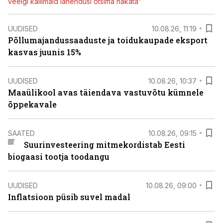
veelgi kallimaid lahendusi otsima hakata”
UUDISED
10.08.26, 11:19
Põllumajandussaaduste ja toidukaupade eksport
kasvas juunis 15%
UUDISED
10.08.26, 10:37
Maaülikool avas täiendava vastuvõtu kümnele
õppekavale
SAATED
10.08.26, 09:15
Suurinvesteering mitmekordistab Eesti
biogaasi tootja toodangu
UUDISED
10.08.26, 09:00
Inflatsioon püsib suvel madal