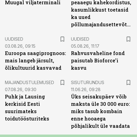
Muugal viljaterminali
peaaegu kahekordistus,
kasumlikkust toetasid
ka uued
põllumajandusettevõtted
UUDISED
UUDISED
03.08.26, 09:15
05.08.26, 11:17
Euroopa saagiprognoos:
Rahvusvaheline fond
mais langeb järsult,
paisutab Bioforce’i
õlikultuurid kasvavad
kasvu
ST
MAJANDUSTULEMUSED
SISUTURUNDUS
07.08.26, 09:30
11.06.26, 09:28
Puhk ja Lausing
Üks seisakupäev võib
kerkisid Eesti
maksta üle 30 000 euro:
suurimateks
miks tasub kombain
toidutöösturiteks
enne hooaega
põhjalikult üle vaadata