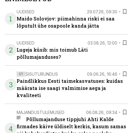
UUDISED
29.07.26, 09:30
1
Maido Solovjov: piimahinna riski ei saa
lõputult ühe osapoole kanda jätta
UUDISED
03.08.26, 12:00
2
Lugeja küsib: mis toimub Läti
põllumajanduses?
SISUTURUNDUS
09.06.26, 16:46
ST
Paindlikkus Eesti taimekasvatuses: kuidas
3
määrata ise saagi valmimise aega ja
kvaliteeti
MAJANDUSTULEMUSED
06.08.26, 09:34
Põllumajanduse tippjuhi Ahti Kalde
firmades käive üldiselt kerkis, kasum samas
4