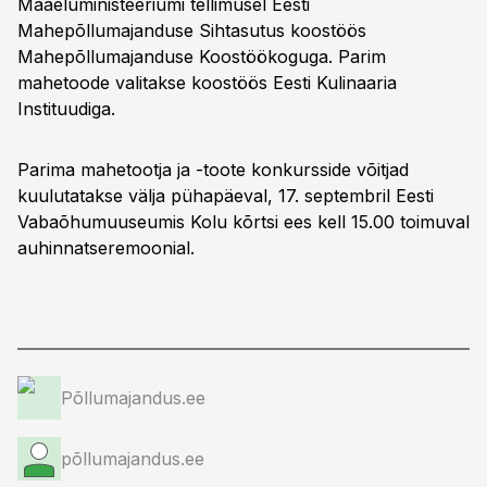
Maaeluministeeriumi tellimusel Eesti
Mahepõllumajanduse Sihtasutus koostöös
Mahepõllumajanduse Koostöökoguga. Parim
mahetoode valitakse koostöös Eesti Kulinaaria
Instituudiga.
Parima mahetootja ja -toote konkursside võitjad
kuulutatakse välja pühapäeval, 17. septembril Eesti
Vabaõhumuuseumis Kolu kõrtsi ees kell 15.00 toimuval
auhinnatseremoonial.
Põllumajandus.ee
põllumajandus.ee