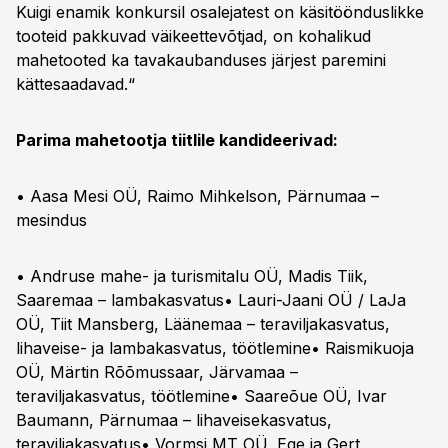
Kuigi enamik konkursil osalejatest on käsitöönduslikke
tooteid pakkuvad väikeettevõtjad, on kohalikud
mahetooted ka tavakaubanduses järjest paremini
kättesaadavad.“
Parima mahetootja tiitlile kandideerivad:
• Aasa Mesi OÜ, Raimo Mihkelson, Pärnumaa –
mesindus
• Andruse mahe- ja turismitalu OÜ, Madis Tiik,
Saaremaa – lambakasvatus• Lauri-Jaani OÜ / LaJa
OÜ, Tiit Mansberg, Läänemaa – teraviljakasvatus,
lihaveise- ja lambakasvatus, töötlemine• Raismikuoja
OÜ, Märtin Rõõmussaar, Järvamaa –
teraviljakasvatus, töötlemine• Saareõue OÜ, Ivar
Baumann, Pärnumaa – lihaveisekasvatus,
teraviljakasvatus• Vormsi MT OÜ, Ege ja Gert