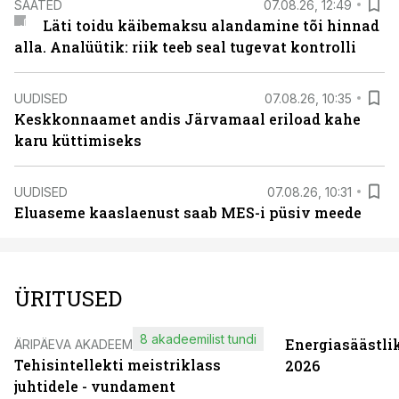
SAATED
07.08.26, 12:49
Läti toidu käibemaksu alandamine tõi hinnad
alla. Analüütik: riik teeb seal tugevat kontrolli
UUDISED
07.08.26, 10:35
Keskkonnaamet andis Järvamaal eriload kahe
karu küttimiseks
UUDISED
07.08.26, 10:31
Eluaseme kaaslaenust saab MES-i püsiv meede
ÜRITUSED
8 akadeemilist tundi
Energiasäästli
ÄRIPÄEVA AKADEEMIA
Tehisintellekti meistriklass
2026
juhtidele - vundament