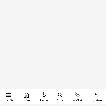
Menüü
Uudised
Raadio
Otsing
AI Chat
Logi sisse