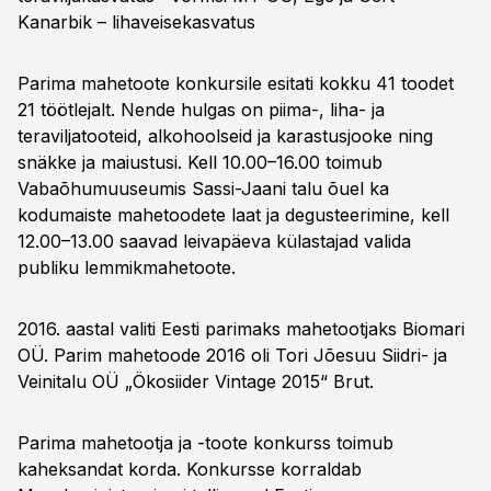
Kanarbik – lihaveisekasvatus
Parima mahetoote konkursile esitati kokku 41 toodet
21 töötlejalt. Nende hulgas on piima-, liha- ja
teraviljatooteid, alkohoolseid ja karastusjooke ning
snäkke ja maiustusi. Kell 10.00–16.00 toimub
Vabaõhumuuseumis Sassi-Jaani talu õuel ka
kodumaiste mahetoodete laat ja degusteerimine, kell
12.00–13.00 saavad leivapäeva külastajad valida
publiku lemmikmahetoote.
2016. aastal valiti Eesti parimaks mahetootjaks Biomari
OÜ. Parim mahetoode 2016 oli Tori Jõesuu Siidri- ja
Veinitalu OÜ „Ökosiider Vintage 2015“ Brut.
Parima mahetootja ja -toote konkurss toimub
kaheksandat korda. Konkursse korraldab