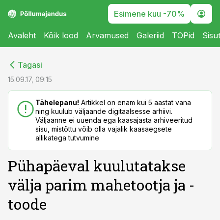
Esimene kuu -70%
Avaleht
Kõik lood
Arvamused
Galeriid
TOPid
Sisu
cebook
cebook
Tagasi
Twitter)
Twitter)
15.09.17, 09:15
kedIn
kedIn
Tähelepanu!
Artikkel on enam kui 5 aastat vana
ning kuulub väljaande digitaalsesse arhiivi.
ail
ail
Väljaanne ei uuenda ega kaasajasta arhiveeritud
sisu, mistõttu võib olla vajalik kaasaegsete
k
k
allikatega tutvumine
Pühapäeval kuulutatakse
välja parim mahetootja ja -
toode