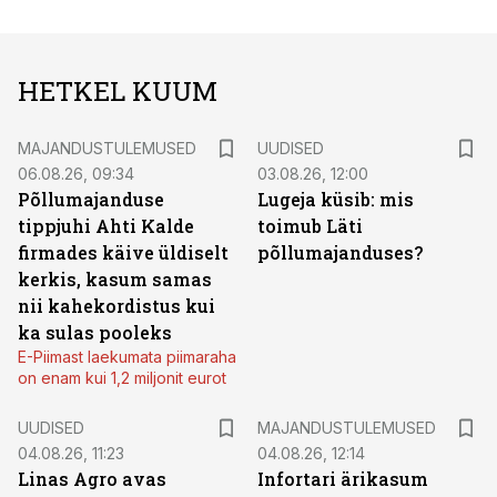
HETKEL KUUM
MAJANDUSTULEMUSED
UUDISED
06.08.26, 09:34
03.08.26, 12:00
Põllumajanduse
Lugeja küsib: mis
tippjuhi Ahti Kalde
toimub Läti
firmades käive üldiselt
põllumajanduses?
kerkis, kasum samas
nii kahekordistus kui
ka sulas pooleks
E-Piimast laekumata piimaraha
on enam kui 1,2 miljonit eurot
UUDISED
MAJANDUSTULEMUSED
04.08.26, 11:23
04.08.26, 12:14
Linas Agro avas
Infortari ärikasum