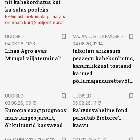
nii kahekordistus kui
ka sulas pooleks
E-Piimast laekumata piimaraha
on enam kui 1,2 miljonit eurot
UUDISED
MAJANDUSTULEMUSED
04.08.26, 11:23
04.08.26, 12:14
Linas Agro avas
Infortari ärikasum
Muugal viljaterminali
peaaegu kahekordistus,
kasumlikkust toetasid
ka uued
põllumajandusettevõtted
UUDISED
UUDISED
03.08.26, 09:15
05.08.26, 11:17
Euroopa saagiprognoos:
Rahvusvaheline fond
mais langeb järsult,
paisutab Bioforce’i
õlikultuurid kasvavad
kasvu
ST