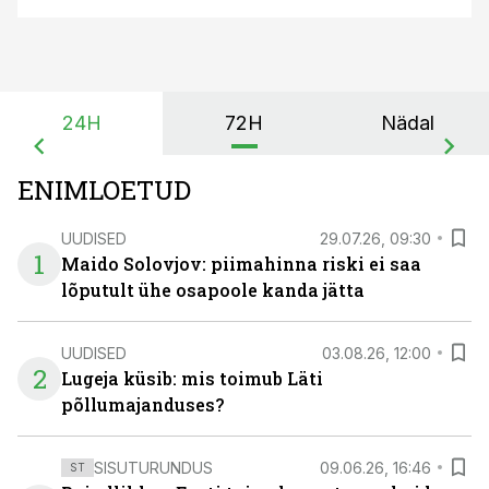
24H
72H
Nädal
ENIMLOETUD
UUDISED
29.07.26, 09:30
1
Maido Solovjov: piimahinna riski ei saa
lõputult ühe osapoole kanda jätta
UUDISED
03.08.26, 12:00
2
Lugeja küsib: mis toimub Läti
põllumajanduses?
SISUTURUNDUS
09.06.26, 16:46
ST