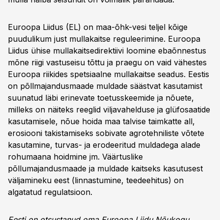
Euroopa Liidus (EL) on maa-õhk-vesi teljel kõige
puudulikum just mullakaitse reguleerimine. Euroopa
Liidus ühise mullakaitsedirektiivi loomine ebaõnnestus
mõne riigi vastuseisu tõttu ja praegu on vaid vähestes
Euroopa riikides spetsiaalne mullakaitse seadus. Eestis
on põllmajandusmaade muldade säästvat kasutamist
suunatud läbi erinevate toetusskeemide ja nõuete,
milleks on näiteks reeglid viljavahelduse ja glüfosaatide
kasutamisele, nõue hoida maa talvise taimkatte all,
erosiooni takistamiseks sobivate agrotehniliste võtete
kasutamine, turvas- ja erodeeritud muldadega alade
rohumaana hoidmine jm. Väärtuslike
põllumajandusmaade ja muldade kaitseks kasutusest
väljamineku eest (linnastumine, teedeehitus) on
algatatud regulatsioon.
Eesti on otsustanud oma Euroopa Liidu Nõukogu