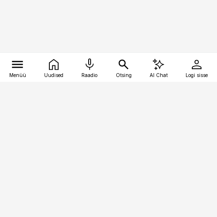
Menüü
Uudised
Raadio
Otsing
AI Chat
Logi sisse
Vana-Lõuna 39/1, 19094 Tallinn
(+372) 667 0111
pollumajandus@pollumajandus.ee
Telli
Reklaam
Firmast
Sisu kasutamisõigused
Ajakirjaniku