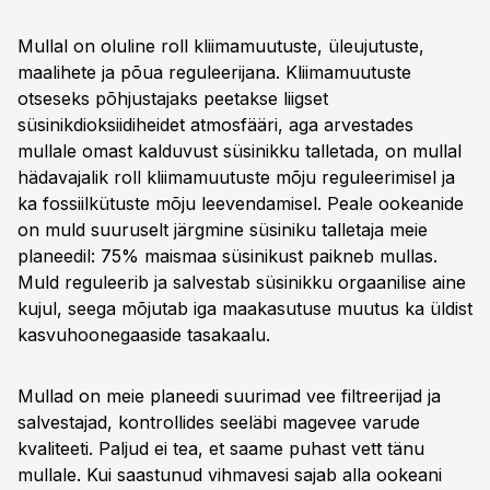
Mullal on oluline roll kliimamuutuste, üleujutuste,
maalihete ja põua reguleerijana. Kliimamuutuste
otseseks põhjustajaks peetakse liigset
süsinikdioksiidiheidet atmosfääri, aga arvestades
mullale omast kalduvust süsinikku talletada, on mullal
hädavajalik roll kliimamuutuste mõju reguleerimisel ja
ka fossiilkütuste mõju leevendamisel. Peale ookeanide
on muld suuruselt järgmine süsiniku talletaja meie
planeedil: 75% maismaa süsinikust paikneb mullas.
Muld reguleerib ja salvestab süsinikku orgaanilise aine
kujul, seega mõjutab iga maakasutuse muutus ka üldist
kasvuhoonegaaside tasakaalu.
Mullad on meie planeedi suurimad vee filtreerijad ja
salvestajad, kontrollides seeläbi magevee varude
kvaliteeti. Paljud ei tea, et saame puhast vett tänu
mullale. Kui saastunud vihmavesi sajab alla ookeani