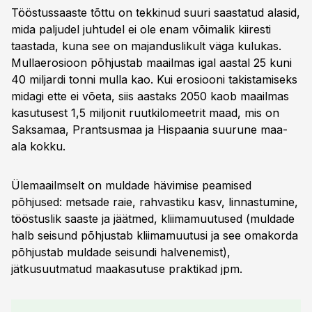
Tööstussaaste tõttu on tekkinud suuri saastatud alasid,
mida paljudel juhtudel ei ole enam võimalik kiiresti
taastada, kuna see on majanduslikult väga kulukas.
Mullaerosioon põhjustab maailmas igal aastal 25 kuni
40 miljardi tonni mulla kao. Kui erosiooni takistamiseks
midagi ette ei võeta, siis aastaks 2050 kaob maailmas
kasutusest 1,5 miljonit ruutkilomeetrit maad, mis on
Saksamaa, Prantsusmaa ja Hispaania suurune maa-
ala kokku.
Ülemaailmselt on muldade hävimise peamised
põhjused: metsade raie, rahvastiku kasv, linnastumine,
tööstuslik saaste ja jäätmed, kliimamuutused (muldade
halb seisund põhjustab kliimamuutusi ja see omakorda
põhjustab muldade seisundi halvenemist),
jätkusuutmatud maakasutuse praktikad jpm.