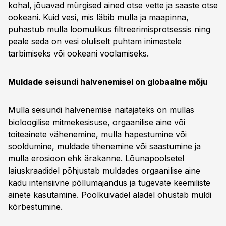
kohal, jõuavad mürgised ained otse vette ja saaste otse
ookeani. Kuid vesi, mis läbib mulla ja maapinna,
puhastub mulla loomulikus filtreerimisprotsessis ning
peale seda on vesi oluliselt puhtam inimestele
tarbimiseks või ookeani voolamiseks.
Muldade seisundi halvenemisel on globaalne mõju
Mulla seisundi halvenemise näitajateks on mullas
bioloogilise mitmekesisuse, orgaanilise aine või
toiteainete vähenemine, mulla hapestumine või
sooldumine, muldade tihenemine või saastumine ja
mulla erosioon ehk ärakanne. Lõunapoolsetel
laiuskraadidel põhjustab muldades orgaanilise aine
kadu intensiivne põllumajandus ja tugevate keemiliste
ainete kasutamine. Poolkuivadel aladel ohustab muldi
kõrbestumine.