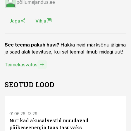
põllumajandus.ee
Jaga
Vihja
See teema pakub huvi?
Hakka neid märksõnu jälgima
ja saad alati teavituse, kui sel teemal ilmub midagi uut!
Taimekasvatus
SEOTUD LOOD
ST
01.06.26, 13:29
Nutikad akusalvestid muudavad
päikeseenergia taas tasuvaks