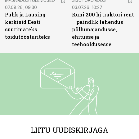
MAJANDUSTULEMUSED
SISUTURUNDUS
07.08.26, 09:30
03.07.26, 10:27
Puhk ja Lausing
Kuni 200 hj traktori rent
kerkisid Eesti
– paindlik lahendus
suurimateks
põllumajandusse,
toidutöösturiteks
ehitusse ja
teehooldusesse
LIITU UUDISKIRJAGA