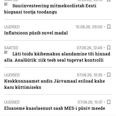
Suurinvesteering mitmekordistab Eesti
biogaasi tootja toodangu
UUDISED
10.08.26, 09:00
Inflatsioon püsib suvel madal
SAATED
07.08.26, 12:49
Läti toidu käibemaksu alandamine tõi hinnad
alla. Analüütik: riik teeb seal tugevat kontrolli
UUDISED
07.08.26, 10:35
Keskkonnaamet andis Järvamaal eriload kahe
karu küttimiseks
UUDISED
07.08.26, 10:31
Eluaseme kaaslaenust saab MES-i püsiv meede