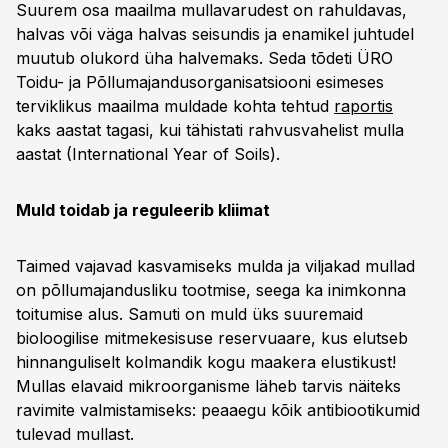
Suurem osa maailma mullavarudest on rahuldavas,
halvas või väga halvas seisundis ja enamikel juhtudel
muutub olukord üha halvemaks. Seda tõdeti ÜRO
Toidu- ja Põllumajandusorganisatsiooni esimeses
terviklikus maailma muldade kohta tehtud
raportis
kaks aastat tagasi, kui tähistati rahvusvahelist mulla
aastat (International Year of Soils).
Muld toidab ja reguleerib kliimat
Taimed vajavad kasvamiseks mulda ja viljakad mullad
on põllumajandusliku tootmise, seega ka inimkonna
toitumise alus. Samuti on muld üks suuremaid
bioloogilise mitmekesisuse reservuaare, kus elutseb
hinnanguliselt kolmandik kogu maakera elustikust!
Mullas elavaid mikroorganisme läheb tarvis näiteks
ravimite valmistamiseks: peaaegu kõik antibiootikumid
tulevad mullast.