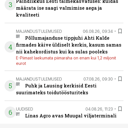
Paindlikkus Eesti taimekasvatuses: kuidas
3
määrata ise saagi valmimise aega ja
kvaliteeti
MAJANDUSTULEMUSED
06.08.26, 09:34
Põllumajanduse tippjuhi Ahti Kalde
firmades käive üldiselt kerkis, kasum samas
4
nii kahekordistus kui ka sulas pooleks
E-Piimast laekumata piimaraha on enam kui 1,2 miljonit
eurot
MAJANDUSTULEMUSED
07.08.26, 09:30
5
Puhk ja Lausing kerkisid Eesti
suurimateks toidutöösturiteks
UUDISED
04.08.26, 11:23
6
Linas Agro avas Muugal viljaterminali