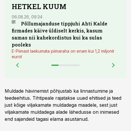
HETKEL KUUM
06.08.26, 09:34
03.08.
Põllumajanduse tippjuhi Ahti Kalde
Luge
firmades käive üldiselt kerkis, kasum
põll
samas nii kahekordistus kui ka sulas
pooleks
E-Piimast laekumata piimaraha on enam kui 1,2 miljonit
eurot
Muldade hävinemist põhjustab ka linnastumine ja
teedeehitus. Tihtipeale rajatakse uued ehitised ja teed
just kõige viljakamate muldadega maadele, sest just
viljakamate muldadega alade lähedusse on inimesed
end sajandeid tagasi elama asustanud.