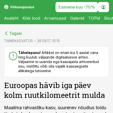
Esimene kuu -70%
Avaleht
Kõik lood
Arvamused
Galeriid
TOPid
Sisu
cebook
cebook
Tagasi
Twitter)
Twitter)
TAIMEKASVATUS
28.09.17, 10:15
kedIn
kedIn
Tähelepanu!
Artikkel on enam kui 5 aastat vana
ning kuulub väljaande digitaalsesse arhiivi.
ail
ail
Väljaanne ei uuenda ega kaasajasta arhiveeritud
sisu, mistõttu võib olla vajalik kaasaegsete
k
k
allikatega tutvumine
Euroopas hävib iga päev
kolm ruutkilomeetrit mulda
Maailma rahvastiku kasv, suurenev nõudlus toidu