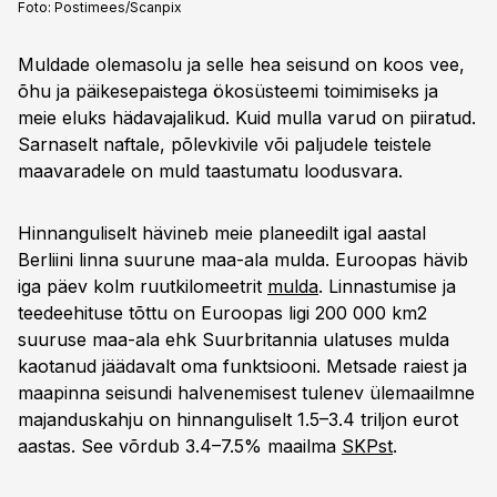
Foto:
Postimees/Scanpix
Muldade olemasolu ja selle hea seisund on koos vee,
õhu ja päikesepaistega ökosüsteemi toimimiseks ja
meie eluks hädavajalikud. Kuid mulla varud on piiratud.
Sarnaselt naftale, põlevkivile või paljudele teistele
maavaradele on muld taastumatu loodusvara.
Hinnanguliselt hävineb meie planeedilt igal aastal
Berliini linna suurune maa-ala mulda. Euroopas hävib
iga päev kolm ruutkilomeetrit
mulda
. Linnastumise ja
teedeehituse tõttu on Euroopas ligi 200 000 km2
suuruse maa-ala ehk Suurbritannia ulatuses mulda
kaotanud jäädavalt oma funktsiooni. Metsade raiest ja
maapinna seisundi halvenemisest tulenev ülemaailmne
majanduskahju on hinnanguliselt 1.5–3.4 triljon eurot
aastas. See võrdub 3.4–7.5% maailma
SKPst
.