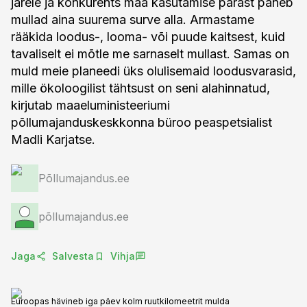
järele ja konkurents maa kasutamise pärast paneb
mullad aina suurema surve alla. Armastame
rääkida loodus-, looma- või puude kaitsest, kuid
tavaliselt ei mõtle me sarnaselt mullast. Samas on
muld meie planeedi üks olulisemaid loodusvarasid,
mille ökoloogilist tähtsust on seni alahinnatud,
kirjutab maaeluministeeriumi
põllumajanduskeskkonna büroo peaspetsialist
Madli Karjatse.
Põllumajandus.ee
põllumajandus.ee
Jaga
Salvesta
Vihja
Euroopas hävineb iga päev kolm ruutkilomeetrit mulda