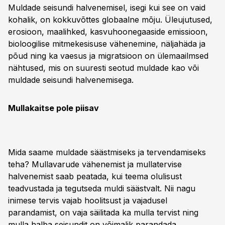
Muldade seisundi halvenemisel, isegi kui see on vaid
kohalik, on kokkuvõttes globaalne mõju. Üleujutused,
erosioon, maalihked, kasvuhoonegaaside emissioon,
bioloogilise mitmekesisuse vähenemine, näljahäda ja
põud ning ka vaesus ja migratsioon on ülemaailmsed
nähtused, mis on suuresti seotud muldade kao või
muldade seisundi halvenemisega.
Mullakaitse pole piisav
Mida saame muldade säästmiseks ja tervendamiseks
teha? Mullavarude vähenemist ja mullatervise
halvenemist saab peatada, kui teema olulisust
teadvustada ja tegutseda muldi säästvalt. Nii nagu
inimese tervis vajab hoolitsust ja vajadusel
parandamist, on vaja säilitada ka mulla tervist ning
mulla halba seisundit on võimalik parandada.