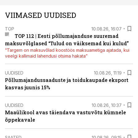
VIIMASED UUDISED
TOP
10.08.26, 16:07
TOP 112 | Eesti põllumajanduse suuremad
maksuvõlglased “Tulud on väiksemad kui kulud”
“Targem on maksuvõlad koostöös maksuametiga ajatada, kui
veelgi kallimaid lahendusi otsima hakata”
UUDISED
10.08.26, 11:19
Põllumajandussaaduste ja toidukaupade eksport
kasvas juunis 15%
UUDISED
10.08.26, 10:37
Maaülikool avas täiendava vastuvõtu kümnele
õppekavale
SAATED
10.08.26, 09:15