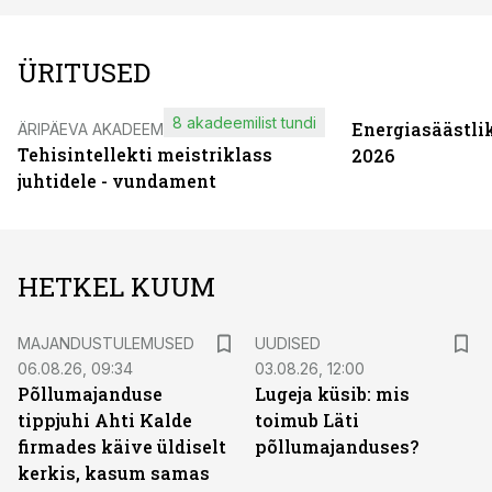
ÜRITUSED
8 akadeemilist tundi
Energiasäästli
ÄRIPÄEVA AKADEEMIA
Tehisintellekti meistriklass
2026
juhtidele - vundament
HETKEL KUUM
MAJANDUSTULEMUSED
UUDISED
06.08.26, 09:34
03.08.26, 12:00
Põllumajanduse
Lugeja küsib: mis
tippjuhi Ahti Kalde
toimub Läti
firmades käive üldiselt
põllumajanduses?
kerkis, kasum samas