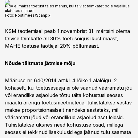
PRIA ei maksa toetust täies mahus, kui talvist taimkatet pole vajalikus
ulatuses rajatud
Foto:
Postimees/Scanpix
KSM taotlemisel peab 1.novembrist 31. märtsini olema
talvise taimkatte all 30% toetusõiguslikust maast,
MAHE toetuse taotlejal 20% põllumaast.
Nõude täitmata jätmise mõju
Määruse nr 640/2014 artikli 4 lõike 1 alalõigu 2
kohaselt, kui toetusesaaja ei ole saanud vääramatu jõu
või erandlike asjaolude tõttu täita kohustusi seoses
maaelu arengu toetusmeetmetega, tühistatakse vastav
makse proportsionaalselt nendeks aastateks, mil
vääramatu jõud või erandlikud asjaolud aset leidsid.
Tühistatakse üksnes need kohustuse osad, millega
seoses ei tekkinud lisakulusid ega jäänud tulu saamata