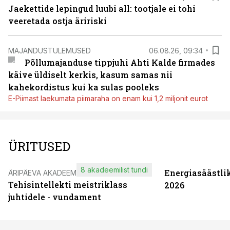
Jaekettide lepingud luubi all: tootjale ei tohi
veeretada ostja äririski
MAJANDUSTULEMUSED
06.08.26, 09:34
Põllumajanduse tippjuhi Ahti Kalde firmades
käive üldiselt kerkis, kasum samas nii
kahekordistus kui ka sulas pooleks
E-Piimast laekumata piimaraha on enam kui 1,2 miljonit eurot
ÜRITUSED
8 akadeemilist tundi
Energiasäästli
ÄRIPÄEVA AKADEEMIA
Tehisintellekti meistriklass
2026
juhtidele - vundament