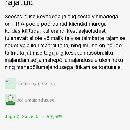
rajatud
Seoses hilise kevadega ja sügiseste vihmadega
on PRIA poole pöördunud kliendid murega -
kuidas käituda, kui erandlikest asjaoludest
tulenevalt ei ole võimalik talvise taimkatte rajamise
nõuet vajalikul määral täita, ning milline on nõude
täitmata jätmise tagajärg keskkonnasõbraliku
majandamise ja mahepõllumajandusele ülemineku
ning mahepõllumajandusega jätkamise toetusele.
Põllumajandus.ee
põllumajandus.ee
Jaga
Salvesta
Vihja