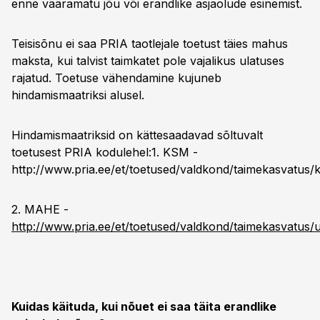
enne vääramatu jõu või erandlike asjaolude esinemist.
Teisisõnu ei saa PRIA taotlejale toetust täies mahus
maksta, kui talvist taimkatet pole vajalikus ulatuses
rajatud. Toetuse vähendamine kujuneb
hindamismaatriksi alusel.
Hindamismaatriksid on kättesaadavad sõltuvalt
toetusest PRIA kodulehel:1. KSM -
http://www.pria.ee/et/toetused/valdkond/taimekasvatus
2. MAHE -
http://www.pria.ee/et/toetused/valdkond/taimekasvatus
Kuidas käituda, kui nõuet ei saa täita erandlike