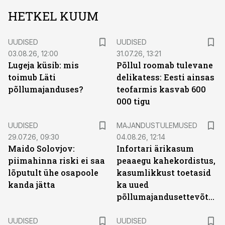
HETKEL KUUM
UUDISED
UUDISED
03.08.26, 12:00
31.07.26, 13:21
Lugeja küsib: mis
Põllul roomab tulevane
toimub Läti
delikatess: Eesti ainsas
põllumajanduses?
teofarmis kasvab 600
000 tigu
UUDISED
MAJANDUSTULEMUSED
29.07.26, 09:30
04.08.26, 12:14
Maido Solovjov:
Infortari ärikasum
piimahinna riski ei saa
peaaegu kahekordistus,
lõputult ühe osapoole
kasumlikkust toetasid
kanda jätta
ka uued
põllumajandusettevõtted
UUDISED
UUDISED