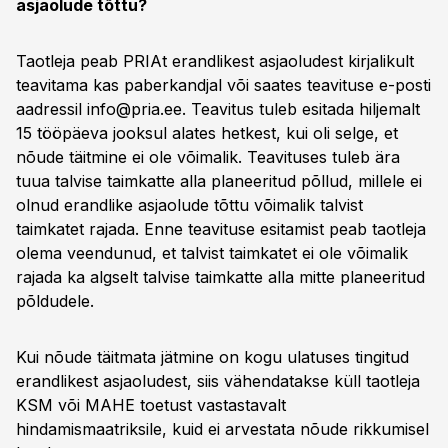
asjaolude tõttu?
Taotleja peab PRIAt erandlikest asjaoludest kirjalikult
teavitama kas paberkandjal või saates teavituse e-posti
aadressil
info@pria.ee
. Teavitus tuleb esitada hiljemalt
15 tööpäeva jooksul alates hetkest, kui oli selge, et
nõude täitmine ei ole võimalik. Teavituses tuleb ära
tuua talvise taimkatte alla planeeritud põllud, millele ei
olnud erandlike asjaolude tõttu võimalik talvist
taimkatet rajada. Enne teavituse esitamist peab taotleja
olema veendunud, et talvist taimkatet ei ole võimalik
rajada ka algselt talvise taimkatte alla mitte planeeritud
põldudele.
Kui nõude täitmata jätmine on kogu ulatuses tingitud
erandlikest asjaoludest, siis vähendatakse küll taotleja
KSM või MAHE toetust vastastavalt
hindamismaatriksile, kuid ei arvestata nõude rikkumisel