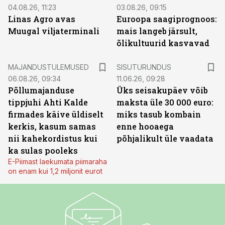
04.08.26, 11:23
03.08.26, 09:15
Linas Agro avas
Euroopa saagiprognoos:
Muugal viljaterminali
mais langeb järsult,
õlikultuurid kasvavad
ST
MAJANDUSTULEMUSED
SISUTURUNDUS
06.08.26, 09:34
11.06.26, 09:28
Põllumajanduse
Üks seisakupäev võib
tippjuhi Ahti Kalde
maksta üle 30 000 euro:
firmades käive üldiselt
miks tasub kombain
kerkis, kasum samas
enne hooaega
nii kahekordistus kui
põhjalikult üle vaadata
ka sulas pooleks
E-Piimast laekumata piimaraha
on enam kui 1,2 miljonit eurot