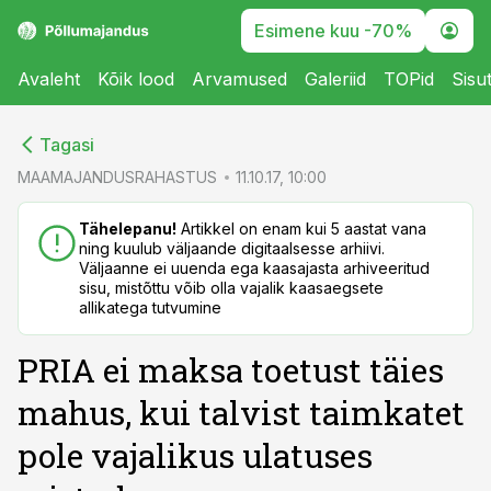
Esimene kuu -70%
Avaleht
Kõik lood
Arvamused
Galeriid
TOPid
Sisu
cebook
cebook
Tagasi
Twitter)
Twitter)
MAAMAJANDUSRAHASTUS
11.10.17, 10:00
kedIn
kedIn
Tähelepanu!
Artikkel on enam kui 5 aastat vana
ning kuulub väljaande digitaalsesse arhiivi.
ail
ail
Väljaanne ei uuenda ega kaasajasta arhiveeritud
sisu, mistõttu võib olla vajalik kaasaegsete
k
k
allikatega tutvumine
PRIA ei maksa toetust täies
mahus, kui talvist taimkatet
pole vajalikus ulatuses