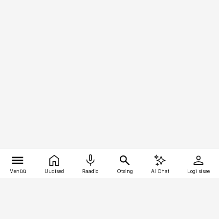
Menüü
Uudised
Raadio
Otsing
AI Chat
Logi sisse
Vana-Lõuna 39/1, 19094 Tallinn