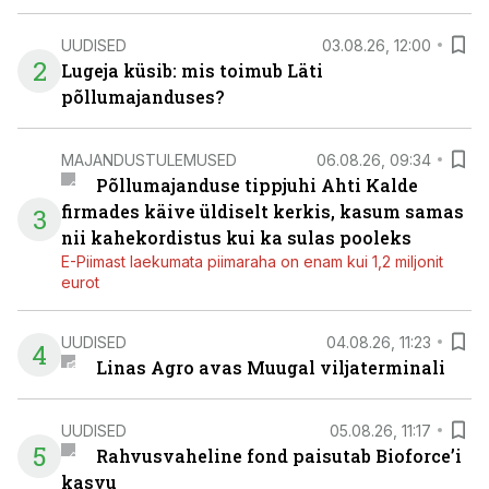
UUDISED
03.08.26, 12:00
2
Lugeja küsib: mis toimub Läti
põllumajanduses?
MAJANDUSTULEMUSED
06.08.26, 09:34
Põllumajanduse tippjuhi Ahti Kalde
firmades käive üldiselt kerkis, kasum samas
3
nii kahekordistus kui ka sulas pooleks
E-Piimast laekumata piimaraha on enam kui 1,2 miljonit
eurot
UUDISED
04.08.26, 11:23
4
Linas Agro avas Muugal viljaterminali
UUDISED
05.08.26, 11:17
5
Rahvusvaheline fond paisutab Bioforce’i
kasvu