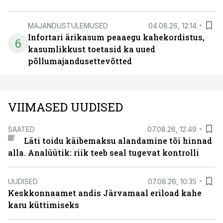
MAJANDUSTULEMUSED
04.08.26, 12:14
Infortari ärikasum peaaegu kahekordistus,
6
kasumlikkust toetasid ka uued
põllumajandusettevõtted
VIIMASED UUDISED
SAATED
07.08.26, 12:49
Läti toidu käibemaksu alandamine tõi hinnad
alla. Analüütik: riik teeb seal tugevat kontrolli
UUDISED
07.08.26, 10:35
Keskkonnaamet andis Järvamaal eriload kahe
karu küttimiseks