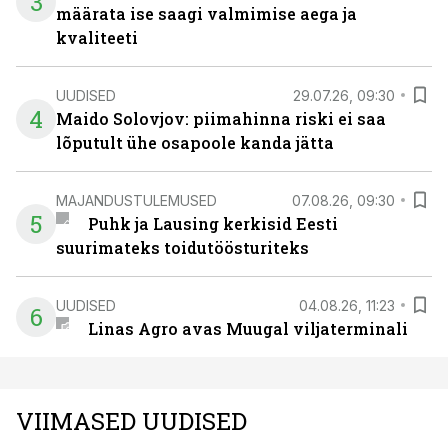
3
määrata ise saagi valmimise aega ja
kvaliteeti
UUDISED
29.07.26, 09:30
4
Maido Solovjov: piimahinna riski ei saa
lõputult ühe osapoole kanda jätta
MAJANDUSTULEMUSED
07.08.26, 09:30
5
Puhk ja Lausing kerkisid Eesti
suurimateks toidutöösturiteks
UUDISED
04.08.26, 11:23
6
Linas Agro avas Muugal viljaterminali
VIIMASED UUDISED