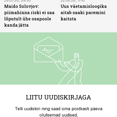
29.07.26, 09:30
22.06.26, 11:16
Maido Solovjov:
Uus väetamisloogika
piimahinna riski ei saa
aitab saaki paremini
lõputult ühe osapoole
kaitsta
kanda jätta
LIITU UUDISKIRJAGA
Telli uudiskiri ning saad oma postkasti päeva
olulisemad uudised.