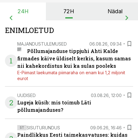
24H
72H
Nädal
ENIMLOETUD
MAJANDUSTULEMUSED
06.08.26, 09:34
Põllumajanduse tippjuhi Ahti Kalde
firmades käive üldiselt kerkis, kasum samas
1
nii kahekordistus kui ka sulas pooleks
E-Piimast laekumata piimaraha on enam kui 1,2 miljonit
eurot
UUDISED
03.08.26, 12:00
2
Lugeja küsib: mis toimub Läti
põllumajanduses?
SISUTURUNDUS
09.06.26, 16:46
ST
Paindlikkus Eesti taimekasvatuses: kuidas