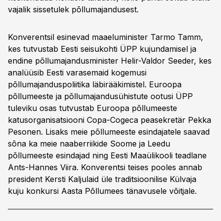
vajalik sissetulek põllumajandusest.
Konverentsil esinevad maaeluminister Tarmo Tamm,
kes tutvustab Eesti seisukohti ÜPP kujundamisel ja
endine põllumajandusminister Helir-Valdor Seeder, kes
analüüsib Eesti varasemaid kogemusi
põllumajanduspoliitika läbirääkimistel. Euroopa
põllumeeste ja põllumajandusühistute ootusi ÜPP
tuleviku osas tutvustab Euroopa põllumeeste
katusorganisatsiooni Copa-Cogeca peasekretär Pekka
Pesonen. Lisaks meie põllumeeste esindajatele saavad
sõna ka meie naaberriikide Soome ja Leedu
põllumeeste esindajad ning Eesti Maaülikooli teadlane
Ants-Hannes Viira. Konverentsi teises pooles annab
president Kersti Kaljulaid üle traditsioonilise Külvaja
kuju konkursi Aasta Põllumees tänavusele võitjale.