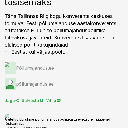
tõsisemaks
Täna Tallinnas Riigikogu konverentsikeskuses
toimuval Eesti põllumajanduse aastakonverentsil
arutatakse ELi ühise põllumajanduspoliitika
tulevikuväljavaateid. Konverentsil saavad sõna
olulised poliitikakujundajad
Põllumajandus.ee
põllumajandus.ee
Jaga
Salvesta
Vihja
Arutelud ELi ühise põllumajanduspoliitika tuleviku üle muutuvad
tõsisemaks
Foto:
Postimees/Scanpix