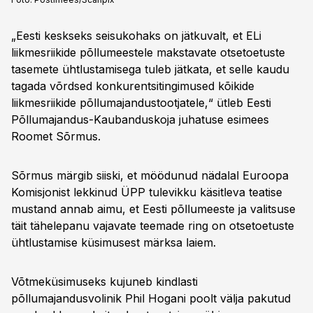
„Eesti keskseks seisukohaks on jätkuvalt, et ELi
liikmesriikide põllumeestele makstavate otsetoetuste
tasemete ühtlustamisega tuleb jätkata, et selle kaudu
tagada võrdsed konkurentsitingimused kõikide
liikmesriikide põllumajandustootjatele,“ ütleb Eesti
Põllumajandus-Kaubanduskoja juhatuse esimees
Roomet Sõrmus.
Sõrmus märgib siiski, et möödunud nädalal Euroopa
Komisjonist lekkinud ÜPP tulevikku käsitleva teatise
mustand annab aimu, et Eesti põllumeeste ja valitsuse
täit tähelepanu vajavate teemade ring on otsetoetuste
ühtlustamise küsimusest märksa laiem.
Võtmeküsimuseks kujuneb kindlasti
põllumajandusvolinik Phil Hogani poolt välja pakutud