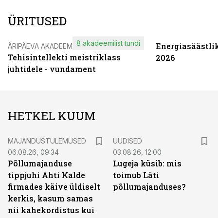
ÜRITUSED
8 akadeemilist tundi
Energiasäästli
ÄRIPÄEVA AKADEEMIA
Tehisintellekti meistriklass
2026
juhtidele - vundament
HETKEL KUUM
MAJANDUSTULEMUSED
UUDISED
06.08.26, 09:34
03.08.26, 12:00
Põllumajanduse
Lugeja küsib: mis
tippjuhi Ahti Kalde
toimub Läti
firmades käive üldiselt
põllumajanduses?
kerkis, kasum samas
nii kahekordistus kui