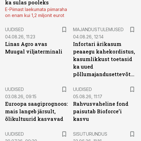
ka sulas pooleks
E-Piimast laekumata piimaraha
on enam kui 1,2 miljonit eurot
UUDISED
MAJANDUSTULEMUSED
04.08.26, 11:23
04.08.26, 12:14
Linas Agro avas
Infortari ärikasum
Muugal viljaterminali
peaaegu kahekordistus,
kasumlikkust toetasid
ka uued
põllumajandusettevõtted
UUDISED
UUDISED
03.08.26, 09:15
05.08.26, 11:17
Euroopa saagiprognoos:
Rahvusvaheline fond
mais langeb järsult,
paisutab Bioforce’i
õlikultuurid kasvavad
kasvu
ST
UUDISED
SISUTURUNDUS