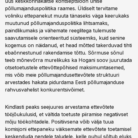
uus keskkonnakaitse kontseptsioon ühise
põllumajanduspoliitika raames. Üldiselt tervitame
voliniku ettepanekut muuta tänaseks väga keerukaks
muutunud põllumajanduspoliitika lihtsamaks,
paindlikumaks ja vähemate reeglitega tulemuste
saavutamisele orienteeritud süsteemiks, kuid senine
kogemus on näidanud, et head mõtted takerduvad tihti
ebaõnnestunud rakendamise tõttu. Sõrmuse sõnul
teeb mõnevõrra murelikuks ka Hogani soov juurutada
otsetoetustele ettevõttepõhised maksimumtasemed,
mis võib meie põllumajandusettevõtete struktuuri
arvestades hakata pidurdama Eesti põllumajanduse
rahvusvahelist konkurentsivõimet.
Kindlasti peaks seejuures arvestama ettevõtete
tööjõukulusid, et vältida toetuste piiramise negatiivset
mõju töökohtadele. Positiivsena võib välja tuua
komisjoni ettepaneku väiksemate ettevõtete toetamisel
keskenduda nendele taludele, kelle puhul sõltub eluks