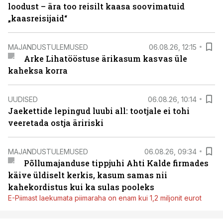
loodust – ära too reisilt kaasa soovimatuid
„kaasreisijaid“
MAJANDUSTULEMUSED
06.08.26, 12:15
Arke Lihatööstuse ärikasum kasvas üle
kaheksa korra
UUDISED
06.08.26, 10:14
Jaekettide lepingud luubi all: tootjale ei tohi
veeretada ostja äririski
MAJANDUSTULEMUSED
06.08.26, 09:34
Põllumajanduse tippjuhi Ahti Kalde firmades
käive üldiselt kerkis, kasum samas nii
kahekordistus kui ka sulas pooleks
E-Piimast laekumata piimaraha on enam kui 1,2 miljonit eurot