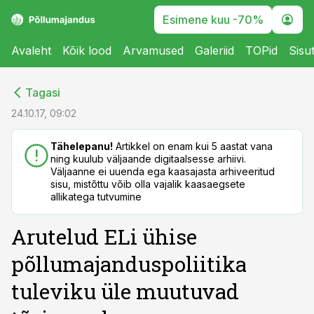
Esimene kuu -70%
Avaleht
Kõik lood
Arvamused
Galeriid
TOPid
Sisu
cebook
cebook
Tagasi
Twitter)
Twitter)
24.10.17, 09:02
kedIn
kedIn
Tähelepanu!
Artikkel on enam kui 5 aastat vana
ning kuulub väljaande digitaalsesse arhiivi.
ail
ail
Väljaanne ei uuenda ega kaasajasta arhiveeritud
sisu, mistõttu võib olla vajalik kaasaegsete
k
k
allikatega tutvumine
Arutelud ELi ühise
põllumajanduspoliitika
tuleviku üle muutuvad