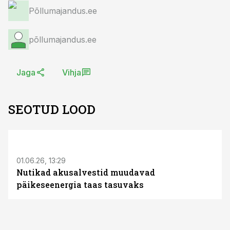
Põllumajandus.ee
põllumajandus.ee
Jaga
Vihja
SEOTUD LOOD
ST
01.06.26, 13:29
Nutikad akusalvestid muudavad
päikeseenergia taas tasuvaks