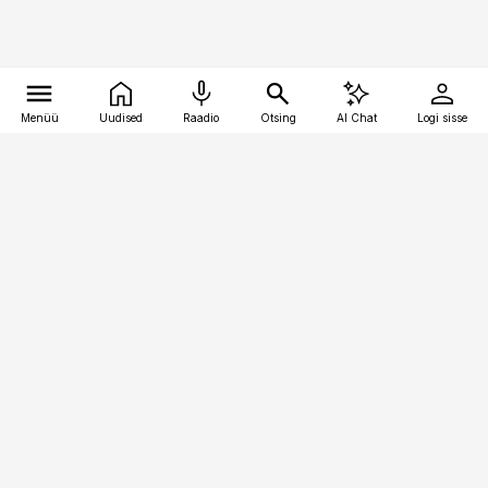
Menüü
Uudised
Raadio
Otsing
AI Chat
Logi sisse
Vana-Lõuna 39/1, 19094 Tallinn
(+372) 667 0111
pollumajandus@pollumajandus.ee
Telli
Reklaam
Firmast
Sisu kasutamisõigused
Ajakirjaniku
eetikakoodeks
Üldtingimused
Privaatsustingimused