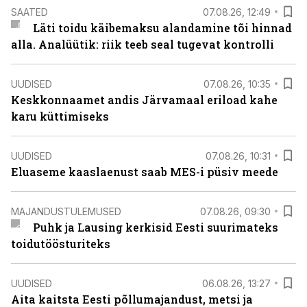
SAATED
07.08.26, 12:49
Läti toidu käibemaksu alandamine tõi hinnad
alla. Analüütik: riik teeb seal tugevat kontrolli
UUDISED
07.08.26, 10:35
Keskkonnaamet andis Järvamaal eriload kahe
karu küttimiseks
UUDISED
07.08.26, 10:31
Eluaseme kaaslaenust saab MES-i püsiv meede
MAJANDUSTULEMUSED
07.08.26, 09:30
Puhk ja Lausing kerkisid Eesti suurimateks
toidutöösturiteks
UUDISED
06.08.26, 13:27
Aita kaitsta Eesti põllumajandust, metsi ja