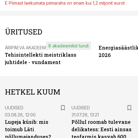
E-Piimast laekumata piimaraha on enam kui 1,2 miljonit eurot
ÜRITUSED
8 akadeemilist tundi
Energiasäästli
ÄRIPÄEVA AKADEEMIA
Tehisintellekti meistriklass
2026
juhtidele - vundament
HETKEL KUUM
UUDISED
UUDISED
03.08.26, 12:00
31.07.26, 13:21
Lugeja küsib: mis
Põllul roomab tulevane
toimub Läti
delikatess: Eesti ainsas
põllumajanduses?
teofarmis kasvab 600