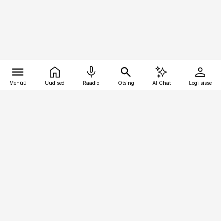
Menüü
Uudised
Raadio
Otsing
AI Chat
Logi sisse
Vana-Lõuna 39/1, 19094 Tallinn
(+372) 667 0111
pollumajandus@pollumajandus.ee
Telli
Reklaam
Firmast