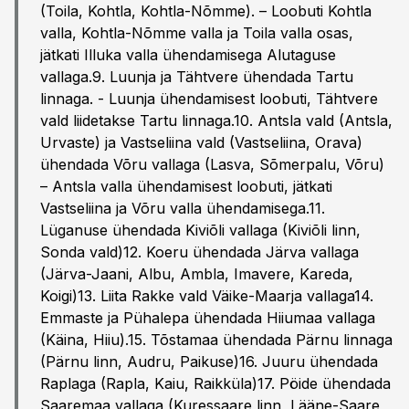
(Toila, Kohtla, Kohtla-Nõmme). – Loobuti Kohtla
valla, Kohtla-Nõmme valla ja Toila valla osas,
jätkati Illuka valla ühendamisega Alutaguse
vallaga.9. Luunja ja Tähtvere ühendada Tartu
linnaga. - Luunja ühendamisest loobuti, Tähtvere
vald liidetakse Tartu linnaga.10. Antsla vald (Antsla,
Urvaste) ja Vastseliina vald (Vastseliina, Orava)
ühendada Võru vallaga (Lasva, Sõmerpalu, Võru)
– Antsla valla ühendamisest loobuti, jätkati
Vastseliina ja Võru valla ühendamisega.11.
Lüganuse ühendada Kiviõli vallaga (Kiviõli linn,
Sonda vald)12. Koeru ühendada Järva vallaga
(Järva-Jaani, Albu, Ambla, Imavere, Kareda,
Koigi)13. Liita Rakke vald Väike-Maarja vallaga14.
Emmaste ja Pühalepa ühendada Hiiumaa vallaga
(Käina, Hiiu).15. Tõstamaa ühendada Pärnu linnaga
(Pärnu linn, Audru, Paikuse)16. Juuru ühendada
Raplaga (Rapla, Kaiu, Raikküla)17. Pöide ühendada
Saaremaa vallaga (Kuressaare linn, Lääne-Saare,