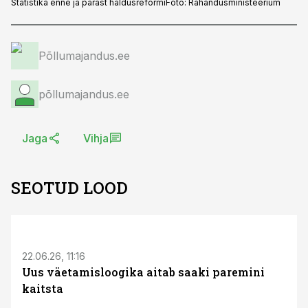
Statistika enne ja pärast haldusreformi
Foto:
Rahandusministeerium
Põllumajandus.ee
põllumajandus.ee
Jaga
Vihja
SEOTUD LOOD
ST
22.06.26, 11:16
Uus väetamisloogika aitab saaki paremini
kaitsta