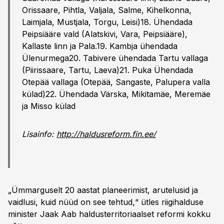
Orissaare, Pihtla, Valjala, Salme, Kihelkonna,
Laimjala, Mustjala, Torgu, Leisi)18. Ühendada
Peipsiääre vald (Alatskivi, Vara, Peipsiääre),
Kallaste linn ja Pala.19. Kambja ühendada
Ülenurmega20. Tabivere ühendada Tartu vallaga
(Piirissaare, Tartu, Laeva)21. Puka Ühendada
Otepää vallaga (Otepää, Sangaste, Palupera valla
külad)22. Ühendada Värska, Mikitamäe, Meremäe
ja Misso külad
Lisainfo:
http://haldusreform.fin.ee/
„Ümmarguselt 20 aastat planeerimist, arutelusid ja
vaidlusi, kuid nüüd on see tehtud,“ ütles riigihalduse
minister Jaak Aab haldusterritoriaalset reformi kokku