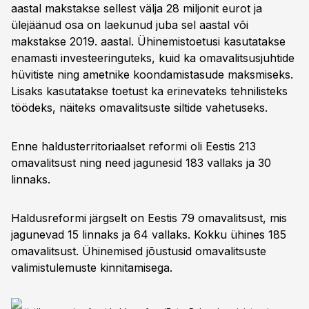
aastal makstakse sellest välja 28 miljonit eurot ja
ülejäänud osa on laekunud juba sel aastal või
makstakse 2019. aastal. Ühinemistoetusi kasutatakse
enamasti investeeringuteks, kuid ka omavalitsusjuhtide
hüvitiste ning ametnike koondamistasude maksmiseks.
Lisaks kasutatakse toetust ka erinevateks tehnilisteks
töödeks, näiteks omavalitsuste siltide vahetuseks.
Enne haldusterritoriaalset reformi oli Eestis 213
omavalitsust ning need jagunesid 183 vallaks ja 30
linnaks.
Haldusreformi järgselt on Eestis 79 omavalitsust, mis
jagunevad 15 linnaks ja 64 vallaks. Kokku ühines 185
omavalitsust. Ühinemised jõustusid omavalitsuste
valimistulemuste kinnitamisega.