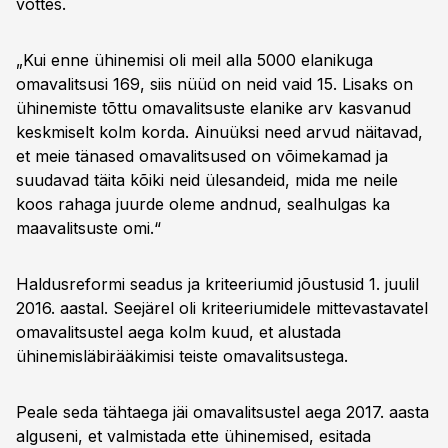
võttes.
„Kui enne ühinemisi oli meil alla 5000 elanikuga
omavalitsusi 169, siis nüüd on neid vaid 15. Lisaks on
ühinemiste tõttu omavalitsuste elanike arv kasvanud
keskmiselt kolm korda. Ainuüksi need arvud näitavad,
et meie tänased omavalitsused on võimekamad ja
suudavad täita kõiki neid ülesandeid, mida me neile
koos rahaga juurde oleme andnud, sealhulgas ka
maavalitsuste omi.“
Haldusreformi seadus ja kriteeriumid jõustusid 1. juulil
2016. aastal. Seejärel oli kriteeriumidele mittevastavatel
omavalitsustel aega kolm kuud, et alustada
ühinemisläbirääkimisi teiste omavalitsustega.
Peale seda tähtaega jäi omavalitsustel aega 2017. aasta
alguseni, et valmistada ette ühinemised, esitada