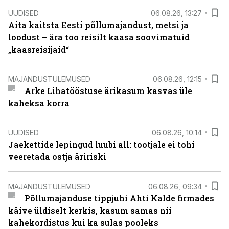
UUDISED
06.08.26, 13:27
Aita kaitsta Eesti põllumajandust, metsi ja
loodust – ära too reisilt kaasa soovimatuid
„kaasreisijaid“
MAJANDUSTULEMUSED
06.08.26, 12:15
Arke Lihatööstuse ärikasum kasvas üle
kaheksa korra
UUDISED
06.08.26, 10:14
Jaekettide lepingud luubi all: tootjale ei tohi
veeretada ostja äririski
MAJANDUSTULEMUSED
06.08.26, 09:34
Põllumajanduse tippjuhi Ahti Kalde firmades
käive üldiselt kerkis, kasum samas nii
kahekordistus kui ka sulas pooleks