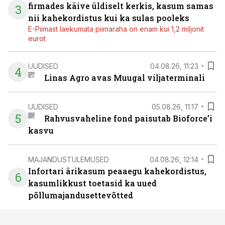
firmades käive üldiselt kerkis, kasum samas
3
nii kahekordistus kui ka sulas pooleks
E-Piimast laekumata piimaraha on enam kui 1,2 miljonit
eurot
UUDISED
04.08.26, 11:23
4
Linas Agro avas Muugal viljaterminali
UUDISED
05.08.26, 11:17
5
Rahvusvaheline fond paisutab Bioforce’i
kasvu
MAJANDUSTULEMUSED
04.08.26, 12:14
Infortari ärikasum peaaegu kahekordistus,
6
kasumlikkust toetasid ka uued
põllumajandusettevõtted