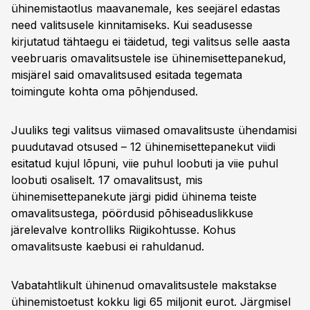
ühinemistaotlus maavanemale, kes seejärel edastas
need valitsusele kinnitamiseks. Kui seadusesse
kirjutatud tähtaegu ei täidetud, tegi valitsus selle aasta
veebruaris omavalitsustele ise ühinemisettepanekud,
misjärel said omavalitsused esitada tegemata
toimingute kohta oma põhjendused.
Juuliks tegi valitsus viimased omavalitsuste ühendamisi
puudutavad otsused – 12 ühinemisettepanekut viidi
esitatud kujul lõpuni, viie puhul loobuti ja viie puhul
loobuti osaliselt. 17 omavalitsust, mis
ühinemisettepanekute järgi pidid ühinema teiste
omavalitsustega, pöördusid põhiseaduslikkuse
järelevalve kontrolliks Riigikohtusse. Kohus
omavalitsuste kaebusi ei rahuldanud.
Vabatahtlikult ühinenud omavalitsustele makstakse
ühinemistoetust kokku ligi 65 miljonit eurot. Järgmisel