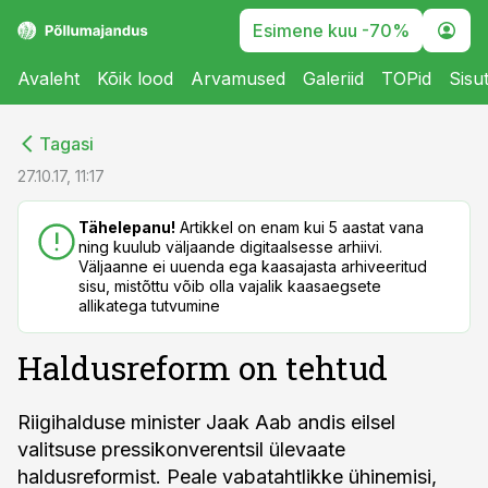
Esimene kuu -70%
Avaleht
Kõik lood
Arvamused
Galeriid
TOPid
Sisu
cebook
cebook
Tagasi
Twitter)
Twitter)
27.10.17, 11:17
kedIn
kedIn
Tähelepanu!
Artikkel on enam kui 5 aastat vana
ning kuulub väljaande digitaalsesse arhiivi.
ail
ail
Väljaanne ei uuenda ega kaasajasta arhiveeritud
sisu, mistõttu võib olla vajalik kaasaegsete
k
k
allikatega tutvumine
Haldusreform on tehtud
Riigihalduse minister Jaak Aab andis eilsel
valitsuse pressikonverentsil ülevaate
haldusreformist. Peale vabatahtlikke ühinemisi,