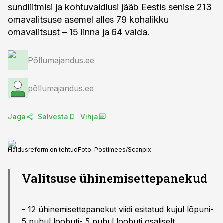
sundliitmisi ja kohtuvaidlusi jääb Eestis senise 213
omavalitsuse asemel alles 79 kohalikku
omavalitsust – 15 linna ja 64 valda.
Põllumajandus.ee
põllumajandus.ee
Jaga
Salvesta
Vihja
Haldusreform on tehtud
Foto:
Postimees/Scanpix
Valitsuse ühinemisettepanekud
- 12 ühinemisettepanekut viidi esitatud kujul lõpuni-
5 puhul loobuti- 5 puhul loobuti osaliselt