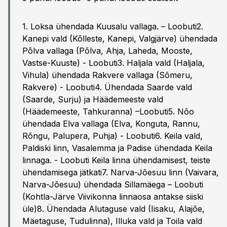
1. Loksa ühendada Kuusalu vallaga. – Loobuti2.
Kanepi vald (Kõlleste, Kanepi, Valgjärve) ühendada
Põlva vallaga (Põlva, Ahja, Laheda, Mooste,
Vastse-Kuuste) - Loobuti3. Haljala vald (Haljala,
Vihula) ühendada Rakvere vallaga (Sõmeru,
Rakvere) - Loobuti4. Ühendada Saarde vald
(Saarde, Surju) ja Häädemeeste vald
(Häädemeeste, Tahkuranna) –Loobuti5. Nõo
ühendada Elva vallaga (Elva, Konguta, Rannu,
Rõngu, Palupera, Puhja) - Loobuti6. Keila vald,
Paldiski linn, Vasalemma ja Padise ühendada Keila
linnaga. - Loobuti Keila linna ühendamisest, teiste
ühendamisega jätkati7. Narva-Jõesuu linn (Vaivara,
Narva-Jõesuu) ühendada Sillamäega – Loobuti
(Kohtla-Järve Viivikonna linnaosa antakse siiski
üle)8. Ühendada Alutaguse vald (Iisaku, Alajõe,
Mäetaguse, Tudulinna), Illuka vald ja Toila vald