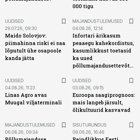
000 tigu
UUDISED
MAJANDUSTULEMUSED
29.07.26, 09:30
04.08.26, 12:14
Maido Solovjov:
Infortari ärikasum
piimahinna riski ei saa
peaaegu kahekordistus,
lõputult ühe osapoole
kasumlikkust toetasid
kanda jätta
ka uued
põllumajandusettevõtted
UUDISED
UUDISED
04.08.26, 11:23
03.08.26, 09:15
Linas Agro avas
Euroopa saagiprognoos:
Muugal viljaterminali
mais langeb järsult,
õlikultuurid kasvavad
ST
MAJANDUSTULEMUSED
SISUTURUNDUS
06.08.26, 09:34
09.06.26, 16:46
Põllumajanduse
Paindlikkus Eesti