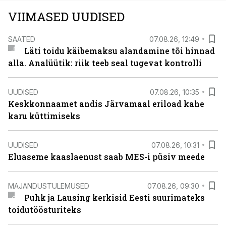
VIIMASED UUDISED
SAATED
07.08.26, 12:49
Läti toidu käibemaksu alandamine tõi hinnad
alla. Analüütik: riik teeb seal tugevat kontrolli
UUDISED
07.08.26, 10:35
Keskkonnaamet andis Järvamaal eriload kahe
karu küttimiseks
UUDISED
07.08.26, 10:31
Eluaseme kaaslaenust saab MES-i püsiv meede
MAJANDUSTULEMUSED
07.08.26, 09:30
Puhk ja Lausing kerkisid Eesti suurimateks
toidutöösturiteks