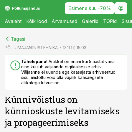
Esimene kuu -70%
Avaleht
Kõik lood
Arvamused
Galeriid
TOPid
Sisu
cebook
cebook
Tagasi
Twitter)
Twitter)
PÕLLUMAJANDUSTEHNIKA
13.11.17, 15:03
kedIn
kedIn
Tähelepanu!
Artikkel on enam kui 5 aastat vana
ning kuulub väljaande digitaalsesse arhiivi.
ail
ail
Väljaanne ei uuenda ega kaasajasta arhiveeritud
sisu, mistõttu võib olla vajalik kaasaegsete
k
k
allikatega tutvumine
Künnivõistlus on
künnioskuste levitamiseks
ja propageerimiseks