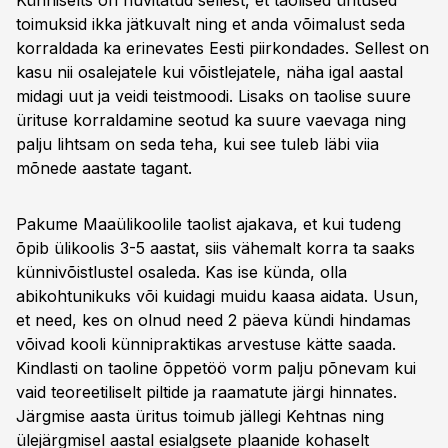
Künniselts on huvitatud sellest, et taolised üritused
toimuksid ikka jätkuvalt ning et anda võimalust seda
korraldada ka erinevates Eesti piirkondades. Sellest on
kasu nii osalejatele kui võistlejatele, näha igal aastal
midagi uut ja veidi teistmoodi. Lisaks on taolise suure
ürituse korraldamine seotud ka suure vaevaga ning
palju lihtsam on seda teha, kui see tuleb läbi viia
mõnede aastate tagant.
Pakume Maaülikoolile taolist ajakava, et kui tudeng
õpib ülikoolis 3-5 aastat, siis vähemalt korra ta saaks
künnivõistlustel osaleda. Kas ise künda, olla
abikohtunikuks või kuidagi muidu kaasa aidata. Usun,
et need, kes on olnud need 2 päeva kündi hindamas
võivad kooli künnipraktikas arvestuse kätte saada.
Kindlasti on taoline õppetöö vorm palju põnevam kui
vaid teoreetiliselt piltide ja raamatute järgi hinnates.
Järgmise aasta üritus toimub jällegi Kehtnas ning
ülejärgmisel aastal esialgsete plaanide kohaselt