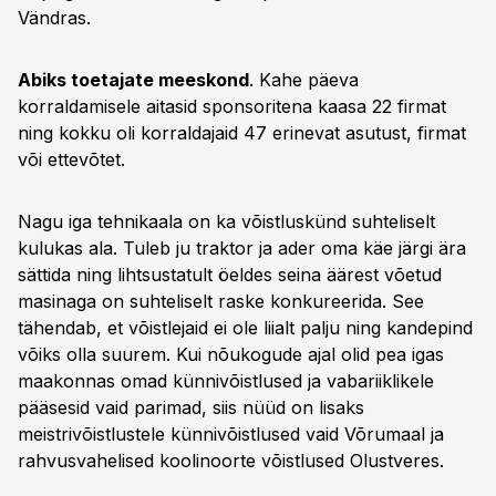
Vändras.
Abiks toetajate meeskond
. Kahe päeva
korraldamisele aitasid sponsoritena kaasa 22 firmat
ning kokku oli korraldajaid 47 erinevat asutust, firmat
või ettevõtet.
Nagu iga tehnikaala on ka võistluskünd suhteliselt
kulukas ala. Tuleb ju traktor ja ader oma käe järgi ära
sättida ning lihtsustatult öeldes seina äärest võetud
masinaga on suhteliselt raske konkureerida. See
tähendab, et võistlejaid ei ole liialt palju ning kandepind
võiks olla suurem. Kui nõukogude ajal olid pea igas
maakonnas omad künnivõistlused ja vabariiklikele
pääsesid vaid parimad, siis nüüd on lisaks
meistrivõistlustele künnivõistlused vaid Võrumaal ja
rahvusvahelised koolinoorte võistlused Olustveres.