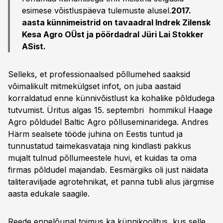
esimese võistluspäeva tulemuste alusel.
2017.
aasta künnimeistrid on tavaadral Indrek Zilensk
Kesa Agro OÜst ja pöördadral Jüri Lai Stokker
ASist.
Selleks, et professionaalsed põllumehed saaksid
võimalikult mitmekülgset infot, on juba aastaid
korraldatud enne künnivõistlust ka kohalike põldudega
tutvumist. Üritus algas 15. septembri hommikul Haage
Agro põldudel Baltic Agro põlluseminaridega. Andres
Härm sealsete tööde juhina on Eestis tuntud ja
tunnustatud taimekasvataja ning kindlasti pakkus
mujalt tulnud põllumeestele huvi, et kuidas ta oma
firmas põldudel majandab. Eesmärgiks oli just näidata
taliteraviljade agrotehnikat, et panna tubli alus järgmise
aasta edukale saagile.
Reede ennelõunal toimus ka künnikoolitus, kus selle