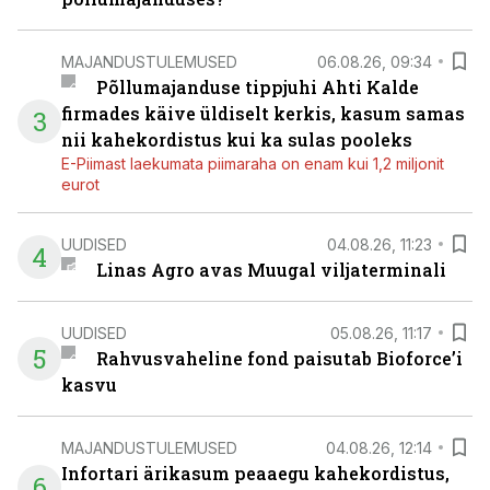
MAJANDUSTULEMUSED
06.08.26, 09:34
Põllumajanduse tippjuhi Ahti Kalde
firmades käive üldiselt kerkis, kasum samas
3
nii kahekordistus kui ka sulas pooleks
E-Piimast laekumata piimaraha on enam kui 1,2 miljonit
eurot
UUDISED
04.08.26, 11:23
4
Linas Agro avas Muugal viljaterminali
UUDISED
05.08.26, 11:17
5
Rahvusvaheline fond paisutab Bioforce’i
kasvu
MAJANDUSTULEMUSED
04.08.26, 12:14
Infortari ärikasum peaaegu kahekordistus,
6