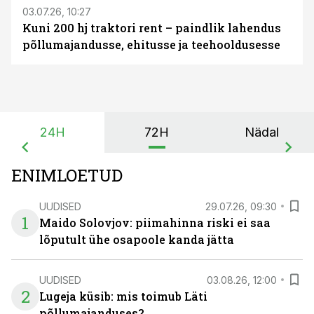
03.07.26, 10:27
Kuni 200 hj traktori rent – paindlik lahendus
põllumajandusse, ehitusse ja teehooldusesse
24H
72H
Nädal
ENIMLOETUD
UUDISED
29.07.26, 09:30
1
Maido Solovjov: piimahinna riski ei saa
lõputult ühe osapoole kanda jätta
UUDISED
03.08.26, 12:00
2
Lugeja küsib: mis toimub Läti
põllumajanduses?