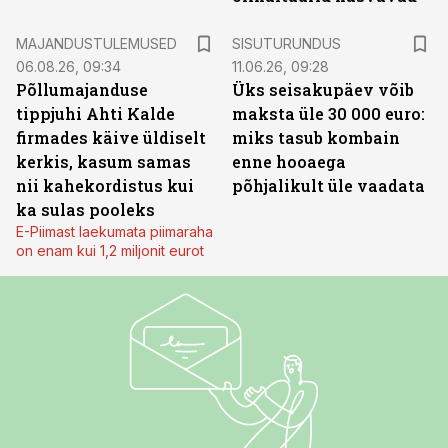
ST
MAJANDUSTULEMUSED
SISUTURUNDUS
06.08.26, 09:34
11.06.26, 09:28
Põllumajanduse
Üks seisakupäev võib
tippjuhi Ahti Kalde
maksta üle 30 000 euro:
firmades käive üldiselt
miks tasub kombain
kerkis, kasum samas
enne hooaega
nii kahekordistus kui
põhjalikult üle vaadata
ka sulas pooleks
E-Piimast laekumata piimaraha
on enam kui 1,2 miljonit eurot