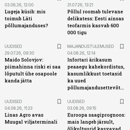
03.08.26, 12:00
31.07.26, 13:21
Lugeja küsib: mis
Põllul roomab tulevane
toimub Läti
delikatess: Eesti ainsas
põllumajanduses?
teofarmis kasvab 600
000 tigu
UUDISED
MAJANDUSTULEMUSED
29.07.26, 09:30
04.08.26, 12:14
Maido Solovjov:
Infortari ärikasum
piimahinna riski ei saa
peaaegu kahekordistus,
lõputult ühe osapoole
kasumlikkust toetasid
kanda jätta
ka uued
põllumajandusettevõtted
UUDISED
UUDISED
04.08.26, 11:23
03.08.26, 09:15
Linas Agro avas
Euroopa saagiprognoos:
Muugal viljaterminali
mais langeb järsult,
õlikultuurid kasvavad