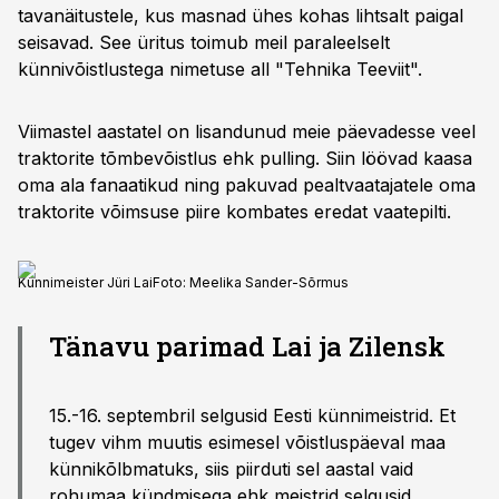
tavanäitustele, kus masnad ühes kohas lihtsalt paigal
seisavad. See üritus toimub meil paraleelselt
künnivõistlustega nimetuse all "Tehnika Teeviit".
Viimastel aastatel on lisandunud meie päevadesse veel
traktorite tõmbevõistlus ehk pulling. Siin löövad kaasa
oma ala fanaatikud ning pakuvad pealtvaatajatele oma
traktorite võimsuse piire kombates eredat vaatepilti.
Künnimeister Jüri Lai
Foto:
Meelika Sander-Sõrmus
Tänavu parimad Lai ja Zilensk
15.-16. septembril selgusid Eesti künnimeistrid. Et
tugev vihm muutis esimesel võistluspäeval maa
künnikõlbmatuks, siis piirduti sel aastal vaid
rohumaa kündmisega ehk meistrid selgusid