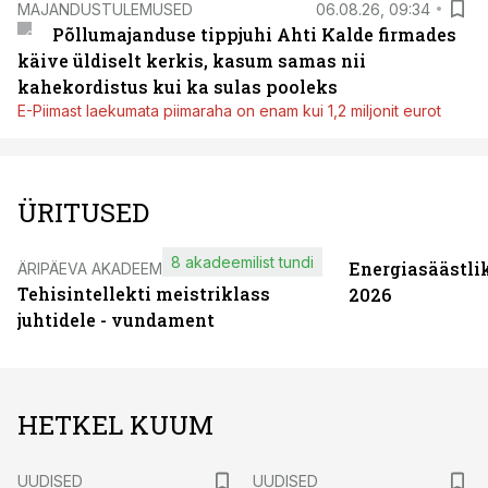
MAJANDUSTULEMUSED
06.08.26, 09:34
Põllumajanduse tippjuhi Ahti Kalde firmades
käive üldiselt kerkis, kasum samas nii
kahekordistus kui ka sulas pooleks
E-Piimast laekumata piimaraha on enam kui 1,2 miljonit eurot
ÜRITUSED
8 akadeemilist tundi
Energiasäästli
ÄRIPÄEVA AKADEEMIA
Tehisintellekti meistriklass
2026
juhtidele - vundament
HETKEL KUUM
UUDISED
UUDISED