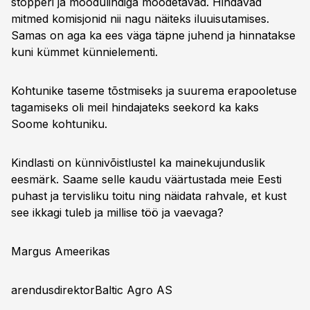
stopperi ja mõõdulindiga mõõdetavad. Hindavad
mitmed komisjonid nii nagu näiteks iluuisutamises.
Samas on aga ka ees väga täpne juhend ja hinnatakse
kuni kümmet künnielementi.
Kohtunike taseme tõstmiseks ja suurema erapooletuse
tagamiseks oli meil hindajateks seekord ka kaks
Soome kohtuniku.
Kindlasti on künnivõistlustel ka mainekujunduslik
eesmärk. Saame selle kaudu väärtustada meie Eesti
puhast ja tervisliku toitu ning näidata rahvale, et kust
see ikkagi tuleb ja millise töö ja vaevaga?
Margus Ameerikas
arendusdirektorBaltic Agro AS