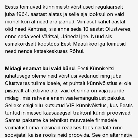
Eestis toimuvad künnimeistrivõistlused regulaarselt
juba 1964. aastast alates ja selle aja jooksul on vaid
mõnel korral need ära jäänud. Viimasel kahel aastal
olid need Kehtnas, siis enne seda 10 aastat Olustveres,
enne seda veel Väätsal, Jänedal jne. Nüüd siis
esmakordselt koostöös Eesti Maaülikooliga toimusid
need nende katsekeskuses Rõhul.
Midagi enamat kui vaid künd
. Eesti Künniseltsi
juhatusega oleme neid võistlusi vedanud ning juba
Olustveres tulime ideele, et puhtalt künnivõistlus ei ole
piisavalt atraktiivne ala, vaid et sinna on vaja juurde
midagi, mis rahvale enam vaatemängulisust pakuks.
Selleks saigi ellu kutsutud VIP künnivõistlus, kus Eestis
tuntud inimesed kaasaaegsel traktoril kündi proovivad.
Samas pakume ka tehnikat müüvatele firmadele
võimalust oma masinaid reaalses töös näidata ning
soovijatel ka ise roolis neid proovida. See on alternatiiv