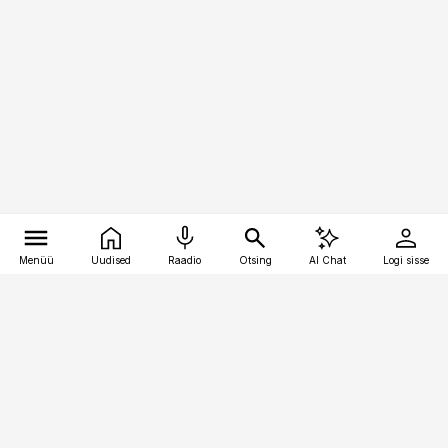
Menüü
Uudised
Raadio
Otsing
AI Chat
Logi sisse
Vana-Lõuna 39/1, 19094 Tallinn
(+372) 667 0111
pollumajandus@pollumajandus.ee