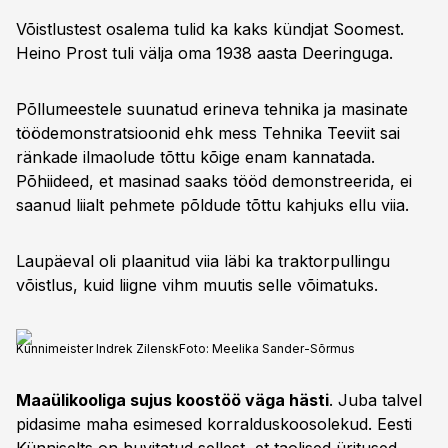
Võistlustest osalema tulid ka kaks kündjat Soomest.
Heino Prost tuli välja oma 1938 aasta Deeringuga.
Põllumeestele suunatud erineva tehnika ja masinate
töödemonstratsioonid ehk mess Tehnika Teeviit sai
ränkade ilmaolude tõttu kõige enam kannatada.
Põhiideed, et masinad saaks tööd demonstreerida, ei
saanud liialt pehmete põldude tõttu kahjuks ellu viia.
Laupäeval oli plaanitud viia läbi ka traktorpullingu
võistlus, kuid liigne vihm muutis selle võimatuks.
Künnimeister Indrek Zilensk
Foto:
Meelika Sander-Sõrmus
Maaülikooliga sujus koostöö väga hästi
. Juba talvel
pidasime maha esimesed korralduskoosolekud. Eesti