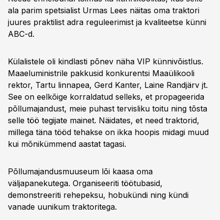
ala parim spetsialist Urmas Lees näitas oma traktori
juures praktilist adra reguleerimist ja kvaliteetse künni
ABC-d.
Külalistele oli kindlasti põnev näha VIP künnivõistlus.
Maaeluministrile pakkusid konkurentsi Maaülikooli
rektor, Tartu linnapea, Gerd Kanter, Laine Randjärv jt.
See on eelkõige korraldatud selleks, et propageerida
põllumajandust, meie puhast tervisliku toitu ning tõsta
selle töö tegijate mainet. Näidates, et need traktorid,
millega täna tööd tehakse on ikka hoopis midagi muud
kui mõnikümmend aastat tagasi.
Põllumajandusmuuseum lõi kaasa oma
väljapanekutega. Organiseeriti töötubasid,
demonstreeriti rehepeksu, hobukündi ning kündi
vanade uunikum traktoritega.