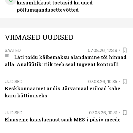
kasumlikkust toetasid ka uued
põllumajandusettevõtted
VIIMASED UUDISED
SAATED
07.08.26, 12:49
Läti toidu käibemaksu alandamine tõi hinnad
alla. Analüütik: riik teeb seal tugevat kontrolli
UUDISED
07.08.26, 10:35
Keskkonnaamet andis Järvamaal eriload kahe
karu küttimiseks
UUDISED
07.08.26, 10:31
Eluaseme kaaslaenust saab MES-i püsiv meede