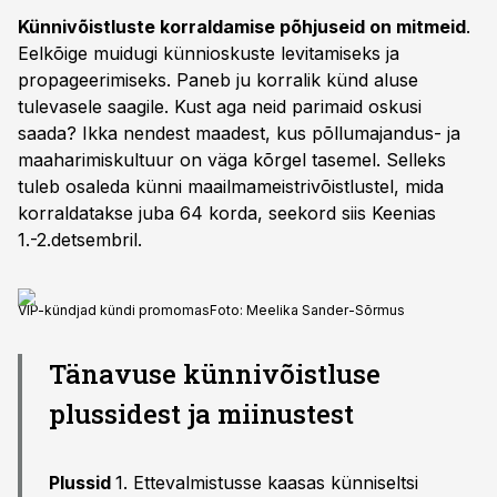
Künnivõistluste korraldamise põhjuseid on mitmeid
.
Eelkõige muidugi künnioskuste levitamiseks ja
propageerimiseks. Paneb ju korralik künd aluse
tulevasele saagile. Kust aga neid parimaid oskusi
saada? Ikka nendest maadest, kus põllumajandus- ja
maaharimiskultuur on väga kõrgel tasemel. Selleks
tuleb osaleda künni maailmameistrivõistlustel, mida
korraldatakse juba 64 korda, seekord siis Keenias
1.-2.detsembril.
VIP-kündjad kündi promomas
Foto:
Meelika Sander-Sõrmus
Tänavuse künnivõistluse
plussidest ja miinustest
Plussid
1. Ettevalmistusse kaasas künniseltsi