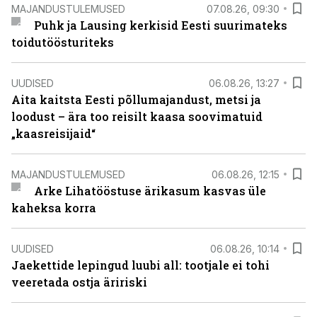
MAJANDUSTULEMUSED
07.08.26, 09:30
Puhk ja Lausing kerkisid Eesti suurimateks
toidutöösturiteks
UUDISED
06.08.26, 13:27
Aita kaitsta Eesti põllumajandust, metsi ja
loodust – ära too reisilt kaasa soovimatuid
„kaasreisijaid“
MAJANDUSTULEMUSED
06.08.26, 12:15
Arke Lihatööstuse ärikasum kasvas üle
kaheksa korra
UUDISED
06.08.26, 10:14
Jaekettide lepingud luubi all: tootjale ei tohi
veeretada ostja äririski