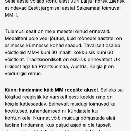
Selle aasta võitjad Rõhu aiast Jüri Lai ja Indrek Zilensk
esindavad Eestit järgmisel aastal Saksamaal toimuval
MM-l.
Tulemusi sealt on meie meestel olnud erinevaid.
Medaliteni pole veel jõutud, kuid mõnedel aastatel on
esimesse kümnesse kohad saadud. Tavaliselt osaleb
võistlejaid MM-l kuni 30 maalt, kokku siis kuni 60
võistlejat. Traditsiooniliselt on esiviisik erinevatest UK
riikidest aga ka Prantsusmaa, Austria, Belgia jt on
võiduriigid olnud.
Künni hindamine käib MM reeglite alusel
. Selleks sai
tõlgitud reeglistik ka värskelt eesti keelde ning on
kõigile kättesaadav. Eelnevalt muidugi toimuvad ka
koolitused, juhendamised nii kündjatele kui
kohtunikele. Nurinat võib muidugi põhjustada alati
taoline hindamine, kus paljud asjad ei ole täpselt