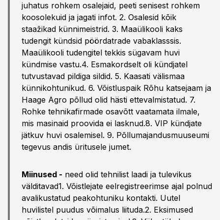
juhatus rohkem osalejaid, peeti senisest rohkem
koosolekuid ja jagati infot. 2. Osalesid kõik
staažikad künnimeistrid. 3. Maaülikooli kaks
tudengit kündsid pöördatrade vabaklasssis.
Maaülikooli tudengitel tekkis sügavam huvi
kündmise vastu.4. Esmakordselt oli kündjatel
tutvustavad pildiga sildid. 5. Kaasati välismaa
künnikohtunikud. 6. Võistluspaik Rõhu katsejaam ja
Haage Agro põllud olid hästi ettevalmistatud. 7.
Rohke tehnikafirmade osavõtt vaatamata ilmale,
mis masinaid proovida ei lasknud.8. VIP kündjate
jätkuv huvi osalemisel. 9. Põllumajandusmuuseumi
tegevus andis üritusele jumet.
Miinused -
need olid tehnilist laadi ja tulevikus
välditavad1. Võistlejate eelregistreerimse ajal polnud
avalikustatud peakohtuniku kontakti. Uutel
huvilistel puudus võimalus liituda.2. Eksimused