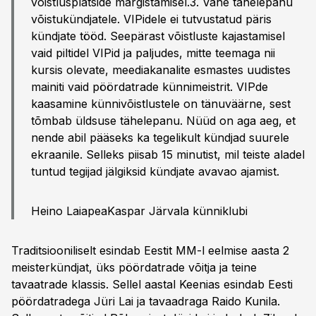
võistlusplatside märgistamisel.3. Vähe tähelepanu
võistukündjatele. VIPidele ei tutvustatud päris
kündjate tööd. Seepärast võistluste kajastamisel
vaid piltidel VIPid ja paljudes, mitte teemaga nii
kursis olevate, meediakanalite esmastes uudistes
mainiti vaid pöördatrade künnimeistrit. VIPde
kaasamine künnivõistlustele on tänuväärne, sest
tõmbab üldsuse tähelepanu. Nüüd on aga aeg, et
nende abil pääseks ka tegelikult kündjad suurele
ekraanile. Selleks piisab 15 minutist, mil teiste aladel
tuntud tegijad jälgiksid kündjate avavao ajamist.
Heino LaiapeaKaspar Järvala künniklubi
Traditsiooniliselt esindab Eestit MM-l eelmise aasta 2
meisterkündjat, üks pöördatrade võitja ja teine
tavaatrade klassis. Sellel aastal Keenias esindab Eesti
pöördatradega Jüri Lai ja tavaadraga Raido Kunila.