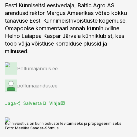
Eesti Künniseltsi eestvedaja, Baltic Agro ASi
arendusdirektor Margus Ameerikas võtab kokku
tänavuse Eesti Künnimeistrivõistluste kogemuse.
Omapoolse kommentaari annab künnihuviline
Heino Laiapea Kaspar Järvala künniklubist, kes
toob välja võistluse korralduse plussid ja
miinused.
Põllumajandus.ee
põllumajandus.ee
Jaga
Salvesta
Vihja
Künnivõistlus on künnioskuste levitamiseks ja propageerimiseks
Foto:
Meelika Sander-Sõrmus