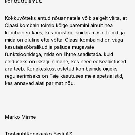
koristustulemus.
Kokkuvõtteks antud nõuannetele võib selgelt väita, et
Claasi kombain toimib kõige paremini ainult hea
kombaineri käes, kes mõistab, kuidas masin toimib ja
mida on oluline ette võtta. Claasi kombainid on väga
kasutajasõbralikud ja paljude mugavate
funktsioonidega, mida on lihtne seadistada. kuid
eelduseks on ikkagi inimene, kes need eelseadistused
ära teeb. Konekeskost ostetud kombainide õigeks
reguleerimiseks on Teie käsutuses meie spetsialistid,
kes annavad alati parimat nõu.
Marko Mirme
TootejuhtKonekesko Eesti AS