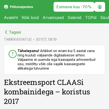
Esimene kuu -70%
Avaleht
Kõik lood
Arvamused
Galeriid
TOPid
Sisu
cebook
cebook
Tagasi
Twitter)
Twitter)
TAIMEKASVATUS
30.11.17, 08:19
kedIn
kedIn
Tähelepanu!
Artikkel on enam kui 5 aastat vana
ning kuulub väljaande digitaalsesse arhiivi.
ail
ail
Väljaanne ei uuenda ega kaasajasta arhiveeritud
sisu, mistõttu võib olla vajalik kaasaegsete
k
k
allikatega tutvumine
Ekstreemsport CLAASi
kombainidega – koristus
2017