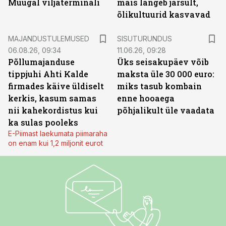
Muugal viljaterminali
mais langeb järsult,
õlikultuurid kasvavad
ST
MAJANDUSTULEMUSED
SISUTURUNDUS
06.08.26, 09:34
11.06.26, 09:28
Põllumajanduse
Üks seisakupäev võib
tippjuhi Ahti Kalde
maksta üle 30 000 euro:
firmades käive üldiselt
miks tasub kombain
kerkis, kasum samas
enne hooaega
nii kahekordistus kui
põhjalikult üle vaadata
ka sulas pooleks
E-Piimast laekumata piimaraha
on enam kui 1,2 miljonit eurot