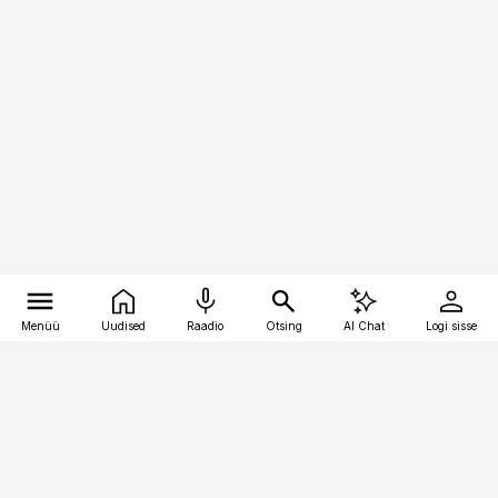
Menüü
Uudised
Raadio
Otsing
AI Chat
Logi sisse
Vana-Lõuna 39/1, 19094 Tallinn
(+372) 667 0111
pollumajandus@pollumajandus.ee