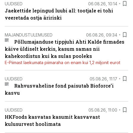
UUDISED
06.08.26, 10:14
Jaekettide lepingud luubi all: tootjale ei tohi
veeretada ostja äririski
MAJANDUSTULEMUSED
06.08.26, 09:34
Põllumajanduse tippjuhi Ahti Kalde firmades
käive üldiselt kerkis, kasum samas nii
kahekordistus kui ka sulas pooleks
E-Piimast laekumata piimaraha on enam kui 1,2 miljonit eurot
UUDISED
05.08.26, 11:17
Rahvusvaheline fond paisutab Bioforce’i
kasvu
UUDISED
05.08.26, 11:00
HKFoods kasvatas kasumit kasvavast
kulusurvest hoolimata