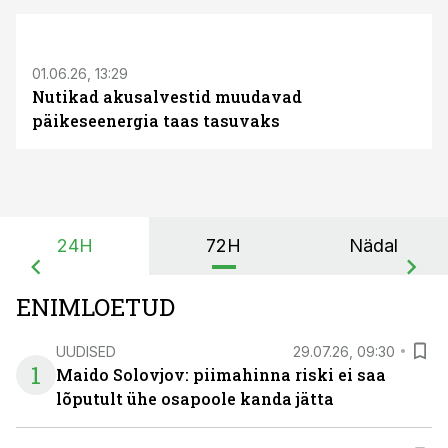
ST
01.06.26, 13:29
Nutikad akusalvestid muudavad
päikeseenergia taas tasuvaks
24H
72H
Nädal
ENIMLOETUD
UUDISED
29.07.26, 09:30
1
Maido Solovjov: piimahinna riski ei saa
lõputult ühe osapoole kanda jätta