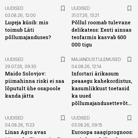
UUDISED
UUDISED
03.08.26, 12:00
31.07.26, 13:21
Lugeja küsib: mis
Põllul roomab tulevane
toimub Läti
delikatess: Eesti ainsas
põllumajanduses?
teofarmis kasvab 600
000 tigu
UUDISED
MAJANDUSTULEMUSED
29.07.26, 09:30
04.08.26, 12:14
Maido Solovjov:
Infortari ärikasum
piimahinna riski ei saa
peaaegu kahekordistus,
lõputult ühe osapoole
kasumlikkust toetasid
kanda jätta
ka uued
põllumajandusettevõtted
UUDISED
UUDISED
04.08.26, 11:23
03.08.26, 09:15
Linas Agro avas
Euroopa saagiprognoos: