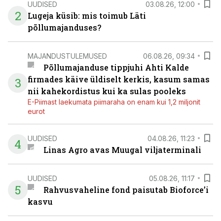
UUDISED
03.08.26, 12:00
2
Lugeja küsib: mis toimub Läti
põllumajanduses?
MAJANDUSTULEMUSED
06.08.26, 09:34
Põllumajanduse tippjuhi Ahti Kalde
firmades käive üldiselt kerkis, kasum samas
3
nii kahekordistus kui ka sulas pooleks
E-Piimast laekumata piimaraha on enam kui 1,2 miljonit
eurot
UUDISED
04.08.26, 11:23
4
Linas Agro avas Muugal viljaterminali
UUDISED
05.08.26, 11:17
5
Rahvusvaheline fond paisutab Bioforce’i
kasvu