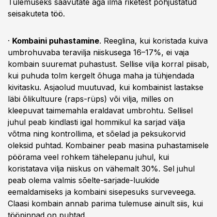
Tulemuseks saavutate aga ilma riketest põhjustatud
seisakuteta töö.
·
Kombaini puhastamine
. Reeglina, kui koristada kuiva
umbrohuvaba teravilja niiskusega 16–17%, ei vaja
kombain suuremat puhastust. Sellise vilja korral piisab,
kui puhuda tolm kergelt õhuga maha ja tühjendada
kivitasku. Asjaolud muutuvad, kui kombainist lastakse
läbi õlikultuure (raps-rüps) või vilja, milles on
kleepuvat taimemahla eraldavat umbrohtu. Sellisel
juhul peab kindlasti igal hommikul ka sarjad välja
võtma ning kontrollima, et sõelad ja peksukorvid
oleksid puhtad. Kombainer peab masina puhastamisele
pöörama veel rohkem tähelepanu juhul, kui
koristatava vilja niiskus on vähemalt 30%. Sel juhul
peab olema valmis sõelte-sarjade-luukide
eemaldamiseks ja kombaini sisepesuks surveveega.
Claasi kombain annab parima tulemuse ainult siis, kui
tööpinnad on puhtad.