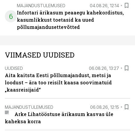
MAJANDUSTULEMUSED
04.08.26, 12:14
Infortari ärikasum peaaegu kahekordistus,
6
kasumlikkust toetasid ka uued
põllumajandusettevõtted
VIIMASED UUDISED
UUDISED
06.08.26, 13:27
Aita kaitsta Eesti põllumajandust, metsi ja
loodust – ära too reisilt kaasa soovimatuid
„kaasreisijaid“
MAJANDUSTULEMUSED
06.08.26, 12:15
Arke Lihatööstuse ärikasum kasvas üle
kaheksa korra