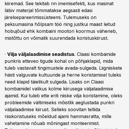
kiiremad. See tekitab nn imemisefekti, kus masinat
läbiv materjal tõmmatakse aegsasti edasi
järelsepareerimissüsteemi. Tulemuseks on
peksumasina hõlpsam töö ning justkui maast leitud
hobujõud ehk kombaini mootori koormus väheneb,
mistõttu on võimalik suurendada koristuskiirust.
·
Vilja väljalaadimise seadistus
. Claasi kombainide
punkris etteveo tigude kohal on põhjaklapid, mida
tuleb vastavalt tingimustele avada-sulgeda. Liigniiskete
hästi valguvate kultuuride ja herne koristamisel tuleks
need klapid täielikult sulgeda. Lisaks on Claasi
kombainidel valikus kolme kiirusega väljalaadimise
ajamid. Kui tuleb ette eriti niiske vilja koristamine, oleks
probleemide vältimiseks mõistlik aeglustada punkri
väljalaadimise kiirust. Selleks soovitan tellida
riisikoristuseks mõeldud ajami hammasratta, mille
vahetamine nõuab mõningast monteerimist.