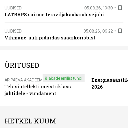
UUDISED
05.08.26, 10:30
LATRAPS sai uue teraviljakaubanduse juhi
UUDISED
05.08.26, 09:22
Vihmane juuli pidurdas saagikoristust
ÜRITUSED
8 akadeemilist tundi
Energiasäästli
ÄRIPÄEVA AKADEEMIA
Tehisintellekti meistriklass
2026
juhtidele - vundament
HETKEL KUUM