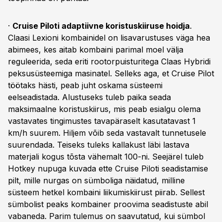
·
Cruise Piloti adaptiivne koristuskiiruse hoidja
.
Claasi Lexioni kombainidel on lisavarustuses väga hea
abimees, kes aitab kombaini parimal moel välja
reguleerida, seda eriti rootorpuisturitega Claas Hybridi
peksusüsteemiga masinatel. Selleks aga, et Cruise Pilot
töötaks hästi, peab juht oskama süsteemi
eelseadistada. Alustuseks tuleb paika seada
maksimaalne koristuskiirus, mis peab esialgu olema
vastavates tingimustes tavapäraselt kasutatavast 1
km/h suurem. Hiljem võib seda vastavalt tunnetusele
suurendada. Teiseks tuleks kallakust läbi lastava
materjali kogus tõsta vähemalt 100-ni. Seejärel tuleb
Hotkey nupuga kuvada ette Cruise Piloti seadistamise
pilt, mille nurgas on sümboliga näidatud, milline
süsteem hetkel kombaini liikumiskiirust piirab. Sellest
sümbolist peaks kombainer proovima seadistuste abil
vabaneda. Parim tulemus on saavutatud, kui sümbol