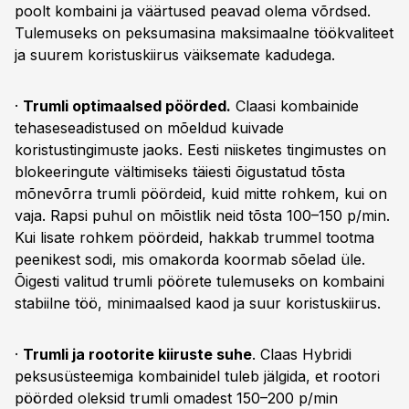
poolt kombaini ja väärtused peavad olema võrdsed.
Tulemuseks on peksumasina maksimaalne töökvaliteet
ja suurem koristuskiirus väiksemate kadudega.
·
Trumli optimaalsed pöörded.
Claasi kombainide
tehaseseadistused on mõeldud kuivade
koristustingimuste jaoks. Eesti niisketes tingimustes on
blokeeringute vältimiseks täiesti õigustatud tõsta
mõnevõrra trumli pöördeid, kuid mitte rohkem, kui on
vaja. Rapsi puhul on mõistlik neid tõsta 100–150 p/min.
Kui lisate rohkem pöördeid, hakkab trummel tootma
peenikest sodi, mis omakorda koormab sõelad üle.
Õigesti valitud trumli pöörete tulemuseks on kombaini
stabiilne töö, minimaalsed kaod ja suur koristuskiirus.
·
Trumli ja rootorite kiiruste suhe
. Claas Hybridi
peksusüsteemiga kombainidel tuleb jälgida, et rootori
pöörded oleksid trumli omadest 150–200 p/min