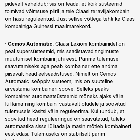
pidevalt vaheldub; siis on teada, et kõik süsteemid
toimivad võimsuse piiril ja teie Claasi teraviljakombain
on hästi reguleeritud. Just sellise võttega tehti ka Claas
kombainiga Guinessi maailmarekord.
·
Cemos Automatic
. Claasi Lexioni kombainidel on
peal supersüsteemid, mis seadistavad tingimuste
muutumisel kombaini juhi eest. Parima tulemuse
saavutamiseks aga peab kombainer ette andma
piisavalt head eelseadistused. Nimelt on Cemos
Automatic iseõppiv süsteem, mis on suuteline
arvestama kombaineri soove. Selleks peaks
kombainer automaatsüsteemid mõneks ajaks välja
lülitama ning kombaini vastavalt oludele ja soovitud
tulemusele käsitsi välja reguleerima. Kui tundub, et
soovitud head reguleeringud on saavutatud, tuleks
automaatika sisse lülitada ja masin mõtleb kombaineri
eest edasi. Tulemuseks on stabiilselt parim