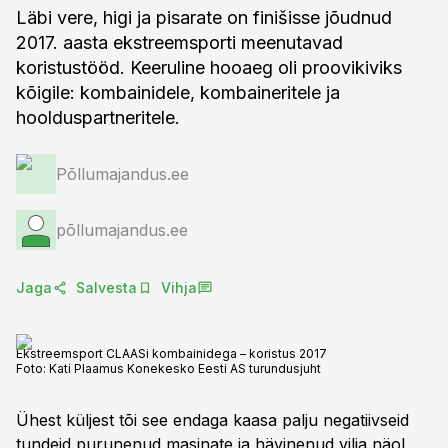
Läbi vere, higi ja pisarate on finišisse jõudnud
2017. aasta ekstreemsporti meenutavad
koristustööd. Keeruline hooaeg oli proovikiviks
kõigile: kombainidele, kombaineritele ja
hoolduspartneritele.
Põllumajandus.ee
põllumajandus.ee
Jaga
Salvesta
Vihja
Ekstreemsport CLAASi kombainidega – koristus 2017
Foto:
Kati Plaamus Konekesko Eesti AS turundusjuht
Ühest küljest tõi see endaga kaasa palju negatiivseid
tundeid purunenud masinate ja hävinenud vilja näol,