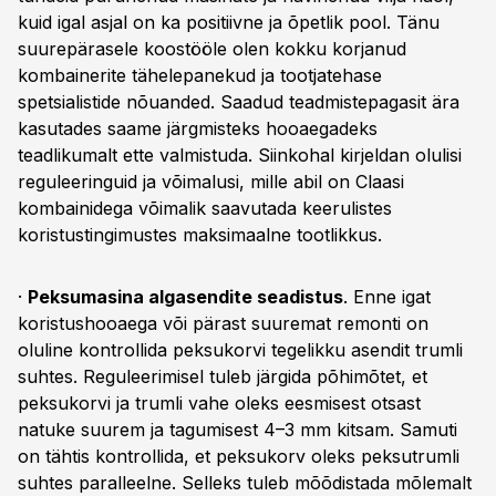
kuid igal asjal on ka positiivne ja õpetlik pool. Tänu
suurepärasele koostööle olen kokku korjanud
kombainerite tähelepanekud ja tootjatehase
spetsialistide nõuanded. Saadud teadmistepagasit ära
kasutades saame järgmisteks hooaegadeks
teadlikumalt ette valmistuda. Siinkohal kirjeldan olulisi
reguleeringuid ja võimalusi, mille abil on Claasi
kombainidega võimalik saavutada keerulistes
koristustingimustes maksimaalne tootlikkus.
·
Peksumasina algasendite seadistus
. Enne igat
koristushooaega või pärast suuremat remonti on
oluline kontrollida peksukorvi tegelikku asendit trumli
suhtes. Reguleerimisel tuleb järgida põhimõtet, et
peksukorvi ja trumli vahe oleks eesmisest otsast
natuke suurem ja tagumisest 4–3 mm kitsam. Samuti
on tähtis kontrollida, et peksukorv oleks peksutrumli
suhtes paralleelne. Selleks tuleb mõõdistada mõlemalt