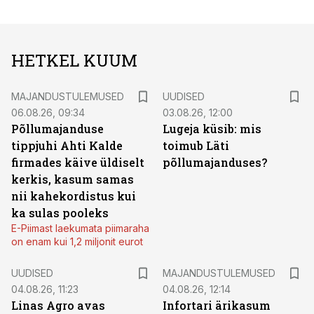
HETKEL KUUM
MAJANDUSTULEMUSED
UUDISED
06.08.26, 09:34
03.08.26, 12:00
Põllumajanduse
Lugeja küsib: mis
tippjuhi Ahti Kalde
toimub Läti
firmades käive üldiselt
põllumajanduses?
kerkis, kasum samas
nii kahekordistus kui
ka sulas pooleks
E-Piimast laekumata piimaraha
on enam kui 1,2 miljonit eurot
UUDISED
MAJANDUSTULEMUSED
04.08.26, 11:23
04.08.26, 12:14
Linas Agro avas
Infortari ärikasum