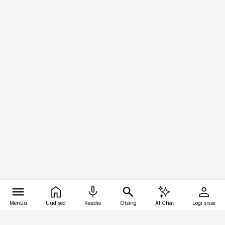
Menüü
Uudised
Raadio
Otsing
AI Chat
Logi sisse