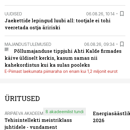
UUDISED
06.08.26, 10:14
Jaekettide lepingud luubi all: tootjale ei tohi
veeretada ostja äririski
MAJANDUSTULEMUSED
06.08.26, 09:34
Põllumajanduse tippjuhi Ahti Kalde firmades
käive üldiselt kerkis, kasum samas nii
kahekordistus kui ka sulas pooleks
E-Piimast laekumata piimaraha on enam kui 1,2 miljonit eurot
ÜRITUSED
8 akadeemilist tundi
Energiasäästli
ÄRIPÄEVA AKADEEMIA
Tehisintellekti meistriklass
2026
juhtidele - vundament