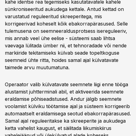
kahe identse rea tegemiseks kasutatavatele kahele
sünkroniseeritud aukudega kettale. Antud kettad on
varustatud reguleeritud skreeperitega, mis
korrigeerivad koheselt kõik ebakorrapärasused. Selle
tulemusena on seemneeraldusprotsess isereguleeriv,
mis annab veel ühe eelise - süsteemi saab lihtsa
vaevaga lülitada ümber nii, et tehnoradade või nende
markiiride tekitamiseks külvab seade topeltkoguse
seemneid ühte ritta, hoides samal ajal külvatavate
taimede arvu muutumatuna.
Operaator valib külvatavate seemnete liigi enne tööga
alustamist juhtterminali abil, et aktiveerida seemnete
eraldamise põhiseadistused. Andur jälgib seemnete
voolamist külviku töötamise ajal ja süsteem korrigeerib
automaatselt eraldamisega seotud ebakorrapärasused.
Samal ajal reguleeritakse ka skreeperite ja aukudega
ketta vahelist kaugust, et säilitada liikumiskiirus
vahelejäänud või ülekülvatud alade koheseks