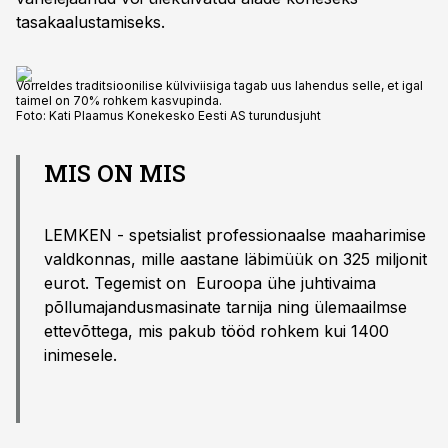
tasakaalustamiseks.
Võrreldes traditsioonilise külviviisiga tagab uus lahendus selle, et igal
taimel on 70% rohkem kasvupinda.
Foto:
Kati Plaamus Konekesko Eesti AS turundusjuht
MIS ON MIS
LEMKEN - spetsialist professionaalse maaharimise
valdkonnas, mille aastane läbimüük on 325 miljonit
eurot. Tegemist on Euroopa ühe juhtivaima
põllumajandusmasinate tarnija ning ülemaailmse
ettevõttega, mis pakub tööd rohkem kui 1400
inimesele.