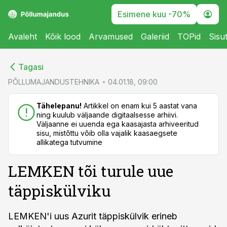
Esimene kuu -70%
Avaleht
Kõik lood
Arvamused
Galeriid
TOPid
Sisu
cebook
cebook
Tagasi
Twitter)
Twitter)
PÕLLUMAJANDUSTEHNIKA
04.01.18, 09:00
kedIn
kedIn
Tähelepanu!
Artikkel on enam kui 5 aastat vana
ning kuulub väljaande digitaalsesse arhiivi.
ail
ail
Väljaanne ei uuenda ega kaasajasta arhiveeritud
sisu, mistõttu võib olla vajalik kaasaegsete
k
k
allikatega tutvumine
LEMKEN tõi turule uue
täppiskülviku
LEMKEN'i uus Azurit täppiskülvik erineb