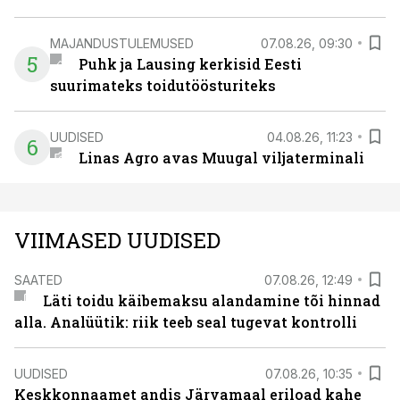
MAJANDUSTULEMUSED
07.08.26, 09:30
5
Puhk ja Lausing kerkisid Eesti
suurimateks toidutöösturiteks
UUDISED
04.08.26, 11:23
6
Linas Agro avas Muugal viljaterminali
VIIMASED UUDISED
SAATED
07.08.26, 12:49
Läti toidu käibemaksu alandamine tõi hinnad
alla. Analüütik: riik teeb seal tugevat kontrolli
UUDISED
07.08.26, 10:35
Keskkonnaamet andis Järvamaal eriload kahe