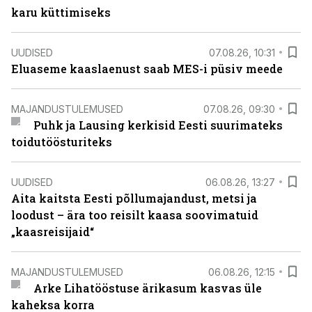
karu küttimiseks
UUDISED
07.08.26, 10:31
Eluaseme kaaslaenust saab MES-i püsiv meede
MAJANDUSTULEMUSED
07.08.26, 09:30
Puhk ja Lausing kerkisid Eesti suurimateks
toidutöösturiteks
UUDISED
06.08.26, 13:27
Aita kaitsta Eesti põllumajandust, metsi ja
loodust – ära too reisilt kaasa soovimatuid
„kaasreisijaid“
MAJANDUSTULEMUSED
06.08.26, 12:15
Arke Lihatööstuse ärikasum kasvas üle
kaheksa korra