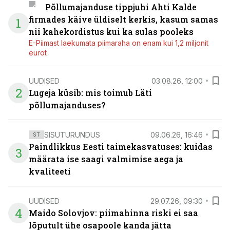
Põllumajanduse tippjuhi Ahti Kalde
firmades käive üldiselt kerkis, kasum samas
1
nii kahekordistus kui ka sulas pooleks
E-Piimast laekumata piimaraha on enam kui 1,2 miljonit
eurot
UUDISED
03.08.26, 12:00
2
Lugeja küsib: mis toimub Läti
põllumajanduses?
SISUTURUNDUS
09.06.26, 16:46
ST
Paindlikkus Eesti taimekasvatuses: kuidas
3
määrata ise saagi valmimise aega ja
kvaliteeti
UUDISED
29.07.26, 09:30
4
Maido Solovjov: piimahinna riski ei saa
lõputult ühe osapoole kanda jätta