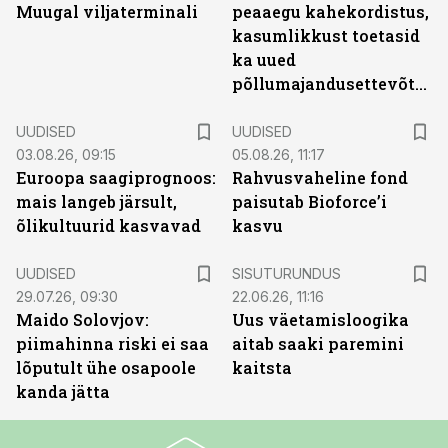
Muugal viljaterminali
peaaegu kahekordistus,
kasumlikkust toetasid
ka uued
põllumajandusettevõtted
UUDISED
UUDISED
03.08.26, 09:15
05.08.26, 11:17
Euroopa saagiprognoos:
Rahvusvaheline fond
mais langeb järsult,
paisutab Bioforce’i
õlikultuurid kasvavad
kasvu
ST
UUDISED
SISUTURUNDUS
29.07.26, 09:30
22.06.26, 11:16
Maido Solovjov:
Uus väetamisloogika
piimahinna riski ei saa
aitab saaki paremini
lõputult ühe osapoole
kaitsta
kanda jätta