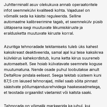
Juhtterminalil asuv olekukuva annab operaatoritele
infot seemnekülvi kvaliteedi kohta. Vajadusel on
võimalik seda ka käsitsi reguleerida. Selline
automaatne kalibreerimine tagab, et seemnekülv püsib
ülitäpsena isegi muutuvate liikumiskiiruste ja
eraldusketta muutuvate kiiruste korral.
Azuritiga tehnoradade tekitamiseks tuleb üks kahest
kaksikreast deaktiveerida, samal ajal kui teise kaksikrea
külvikiirus kahekordistub, kuna ketta kiirus suureneb
automaatselt. See hoiab külvatavate seemnete koguse
muutumatuna. Nende osade puhul loobutakse ainult
DeltaRow pindala eelisest. Seega tekitab süsteem kuni
87,5 cm laiused tehnorajad, millel saab sõita pinnast
säästvate põllumajandusrehvidega haakeseadmetega,
et teostada orgaanilist väetamist või kaitsta saaki.
Tehnorada on võimalik markeerida ka juhul, kui