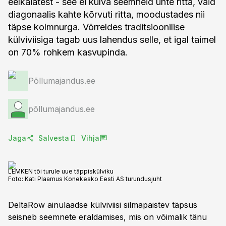
eelkäiatest - see ei külva seemneid ühte ritta, vaid
diagonaalis kahte kõrvuti ritta, moodustades nii
täpse kolmnurga. Võrreldes traditsioonilise
külviviisiga tagab uus lahendus selle, et igal taimel
on 70% rohkem kasvupinda.
Põllumajandus.ee
põllumajandus.ee
Jaga
Salvesta
Vihja
LEMKEN tõi turule uue täppiskülviku
Foto:
Kati Plaamus Konekesko Eesti AS turundusjuht
DeltaRow ainulaadse külviviisi silmapaistev täpsus
seisneb seemnete eraldamises, mis on võimalik tänu