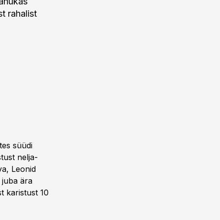
mahukas
t rahalist
.
tes süüdi
tust nelja-
va, Leonid
 juba ära
t karistust 10