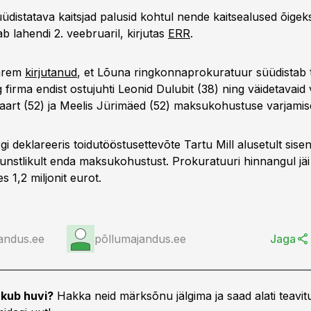
üdistatava kaitsjad palusid kohtul nende kaitsealused õigek
 lahendi 2. veebruaril, kirjutas
ERR
.
varem
kirjutanud
, et Lõuna ringkonnaprokuratuur süüdistab 
g firma endist ostujuhti Leonid Dulubit (38) ning väidetavaid
 Saart (52) ja Meelis Jürimäed (52) maksukohustuse varjamis
gi deklareeris toidutööstusettevõte Tartu Mill alusetult si
nstlikult enda maksukohustust. Prokuratuuri hinnangul jäi ri
 1,2 miljonit eurot.
andus.ee
põllumajandus.ee
Jaga
kub huvi?
Hakka neid märksõnu jälgima ja saad alati teavitu