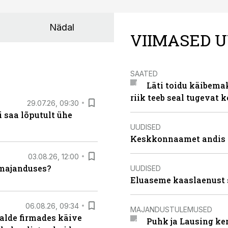
Nädal
VIIMASED U
SAATED
Läti toidu käibema
riik teeb seal tugevat k
29.07.26, 09:30
 saa lõputult ühe
UUDISED
Keskkonnaamet andis J
03.08.26, 12:00
umajanduses?
UUDISED
Eluaseme kaaslaenust 
06.08.26, 09:34
MAJANDUSTULEMUSED
alde firmades käive
Puhk ja Lausing ke