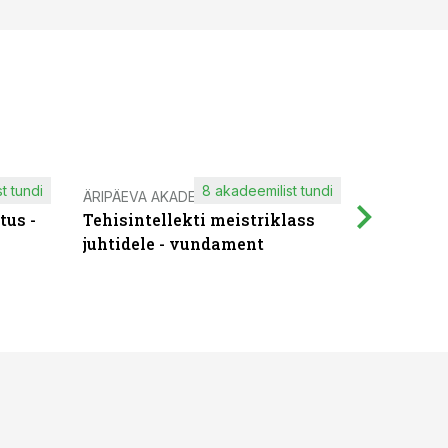
t tundi
8 akadeemilist tundi
ÄRIPÄEVA AKADEEMIA
IT KOOLIT
tus -
Tehisintellekti meistriklass
Muutuste
juhtidele - vundament
praktilis