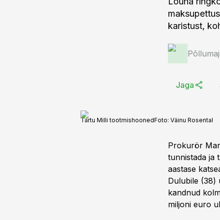
Lõuna ringk
maksupettuses
karistust, k
Põlluma
Jaga
Tartu Milli tootmishooned
Foto:
Väinu Rosental
Prokurör Mare
tunnistada ja t
aastase katse
Dulubile (38) 
kandnud kolm k
miljoni euro u