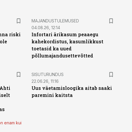
MAJANDUSTULEMUSED
04.08.26, 12:14
nna riski
Infortari ärikasum peaaegu
ole
kahekordistus, kasumlikkust
toetasid ka uued
põllumajandusettevõtted
ST
SISUTURUNDUS
22.06.26, 11:16
 Ahti
Uus väetamisloogika aitab saaki
iselt
paremini kaitsta
as
on enam kui