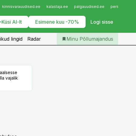
Iseteenindus
kinnisvarauudised.ee
kalastaja.ee
palgauudised.ee
personaliuudi
Telli Põllumajandus
Küsi AI-lt
Esimene kuu -70%
Logi sisse
ikud lingid
Radar
Minu Põllumajandus
taalsesse
la vajalik