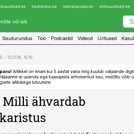
tikauudised.ee
kaubandus.ee
raamatupidaja.ee
ehitusuudised.ee
Infopank
Radar
Sisuturundus
Töö
Podcastid
Videod
Üritused
Kasul
S
12.01.18, 15:16
panu!
Artikkel on enam kui 5 aastat vana ning kuulub väljaande digi
. Väljaanne ei uuenda ega kaasajasta arhiveeritud sisu, mistõttu võib ol
sete allikatega tutvumine
 Milli ähvardab
lkaristus