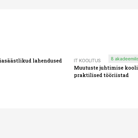
8 akadeemilis
iasäästlikud lahendused
IT KOOLITUS
Muutuste juhtimise kooli
praktilised tööriistad