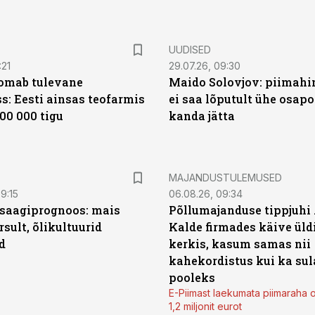
UUDISED
:21
29.07.26, 09:30
oomab tulevane
Maido Solovjov: piimahi
s: Eesti ainsas teofarmis
ei saa lõputult ühe osapo
00 000 tigu
kanda jätta
MAJANDUSTULEMUSED
9:15
06.08.26, 09:34
saagiprognoos: mais
Põllumajanduse tippjuhi
rsult, õlikultuurid
Kalde firmades käive üld
d
kerkis, kasum samas nii
kahekordistus kui ka sul
pooleks
E-Piimast laekumata piimaraha 
1,2 miljonit eurot