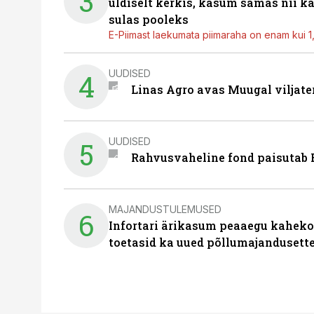
3
üldiselt kerkis, kasum samas nii k
sulas pooleks
E-Piimast laekumata piimaraha on enam kui 1,2
UUDISED
4
Linas Agro avas Muugal viljate
UUDISED
5
Rahvusvaheline fond paisutab B
MAJANDUSTULEMUSED
6
Infortari ärikasum peaaegu kaheko
toetasid ka uued põllumajandusett