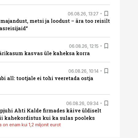
06.08.26, 13:27
majandust, metsi ja loodust – ära too reisilt
sreisijaid“
06.08.26, 12:15
ärikasum kasvas üle kaheksa korra
06.08.26, 10:14
i all: tootjale ei tohi veeretada ostja
06.08.26, 09:34
pjuhi Ahti Kalde firmades käive üldiselt
i kahekordistus kui ka sulas pooleks
 on enam kui 1,2 miljonit eurot