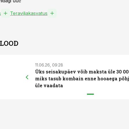
idagi uut!
s
Teraviljakasvatus
 LOOD
11.06.26, 09:28
Üks seisakupäev võib maksta üle 30 00
miks tasub kombain enne hooaega põhj
üle vaadata