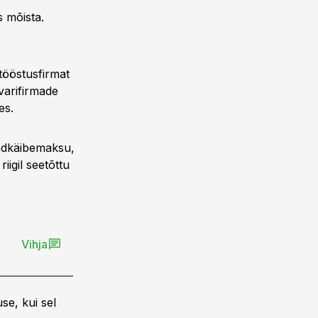
s mõista.
tööstusfirmat
 varifirmade
es.
sendkäibemaksu,
igil seetõttu
Vihja
se, kui sel