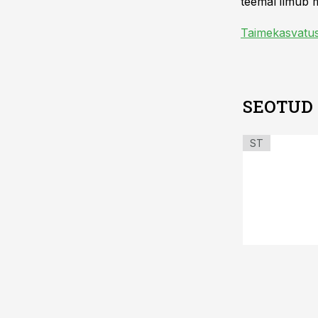
teemal ilmub m
Taimekasvatu
SEOTUD
ST