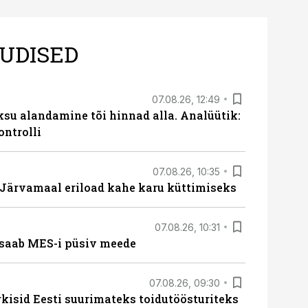
UDISED
07.08.26, 12:49
ksu alandamine tõi hinnad alla. Analüütik:
ontrolli
07.08.26, 10:35
ärvamaal eriload kahe karu küttimiseks
07.08.26, 10:31
saab MES-i püsiv meede
07.08.26, 09:30
rkisid Eesti suurimateks toidutöösturiteks