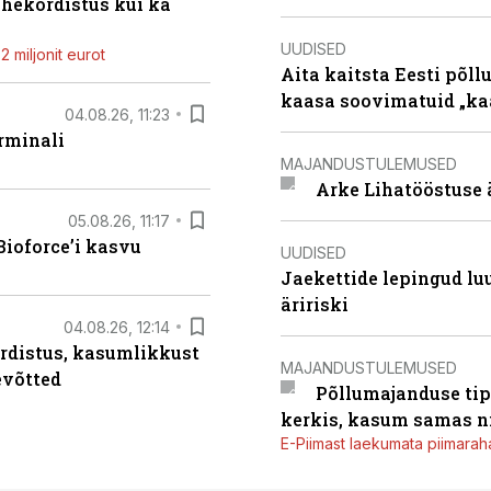
ahekordistus kui ka
UUDISED
 miljonit eurot
Aita kaitsta Eesti põllu
kaasa soovimatuid „kaa
04.08.26, 11:23
rminali
MAJANDUSTULEMUSED
Arke Lihatööstuse 
05.08.26, 11:17
ioforce’i kasvu
UUDISED
Jaekettide lepingud luub
äririski
04.08.26, 12:14
rdistus, kasumlikkust
MAJANDUSTULEMUSED
evõtted
Põllumajanduse tip
kerkis, kasum samas ni
E-Piimast laekumata piimaraha