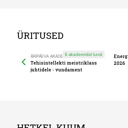
ÜRITUSED
8 akadeemilist tundi
Energ
ÄRIPÄEVA AKADEEMIA
Tehisintellekti meistriklass
2026
juhtidele - vundament
HETKEL KUUM