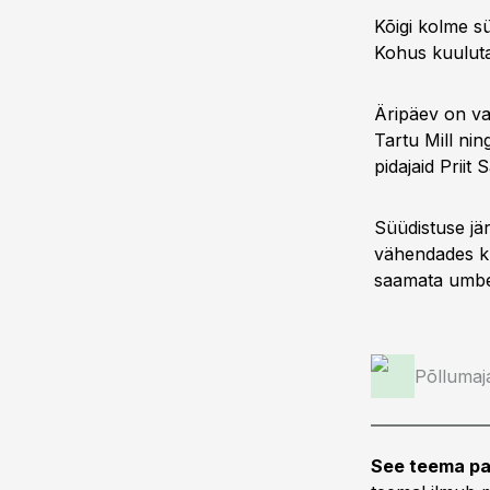
Kõigi kolme sü
Kohus kuulutab
Äripäev on 
Tartu Mill nin
pidajaid Priit
Süüdistuse jär
vähendades ku
saamata umbes
Põllumaj
See teema pa