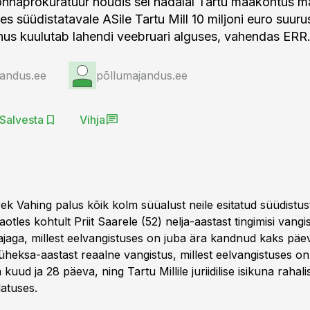
onnaprokuratuur nõudis sel nädalal Tartu maakohtus 
 süüdistatavale ASile Tartu Mill 10 miljoni euro suurus
ohus kuulutab lahendi veebruari alguses, vahendas ERR
jandus.ee
põllumajandus.ee
Salvesta
Vihja
k Vahing palus kõik kolm süüalust neile esitatud süüdistus
aotles kohtult Priit Saarele (52) nelja-aastast tingimisi vangis
ajaga, millest eelvangistuses on juba ära kandnud kaks päe
üheksa-aastast reaalne vangistus, millest eelvangistuses on
uud ja 28 päeva, ning Tartu Millile juriidilise isikuna rahalis
latuses.