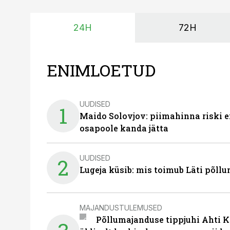
24H
72H
ENIMLOETUD
UUDISED
1
Maido Solovjov: piimahinna riski ei
osapoole kanda jätta
UUDISED
2
Lugeja küsib: mis toimub Läti põll
MAJANDUSTULEMUSED
Põllumajanduse tippjuhi Ahti K