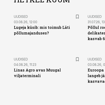
UUDISED
UUDISED
03.08.26, 12:00
31.07.26, 13
Lugeja küsib: mis toimub Läti
Põllul r
põllumajanduses?
delikates
kasvab 6
UUDISED
UUDISED
04.08.26, 11:23
03.08.26, 0
Linas Agro avas Muugal
Euroopa 
viljaterminali
langeb jä
kasvava