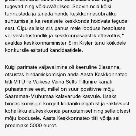
tugevad ning võiduväärilised. Soovin neid kõiki
tunnustada ja tänada nende keskkonnasõbraliku
suhtumise ja ka reaalsete keskkonda hoidvate tegude
eest. Olgu selleks siis panus meie looduse heaolusse
või vastutustundlik ja keskkonnasäästlik ettevõtlus,“
avaldas keskkonnaminister Siim Kiisler tänu kõikidele
konkursile esitatud kandidaatidele.
Kuigi parimate väljavalimine oli keeruline ülesanne,
otsustas hindamiskomisjon anda Aasta Keskkonnateo
tiitli MTÜ-le Väikese Väina Selts Tillunire kanali
puhastamise eest, millel on suur positiivne mõju
Saaremaa-Muhumaa kalavarude kasvule. Lisaks
hindas komisjon kõrgelt kodanikualgatust ja -aktiivsust
kohalikku elukeskkonda panustamisel ning selle otsest
mõju loodusele. Aasta Keskkonnateo tiitli võitja sai
preemiaks 5000 eurot.