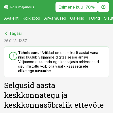
Esimene kuu -70%
Avaleht
Kõik lood
Arvamused
Galeriid
TOPid
Sisu
cebook
cebook
Tagasi
Twitter)
Twitter)
26.01.18, 12:57
kedIn
kedIn
Tähelepanu!
Artikkel on enam kui 5 aastat vana
ning kuulub väljaande digitaalsesse arhiivi.
ail
ail
Väljaanne ei uuenda ega kaasajasta arhiveeritud
sisu, mistõttu võib olla vajalik kaasaegsete
k
k
allikatega tutvumine
Selgusid aasta
keskkonnategu ja
keskkonnasõbralik ettevõte