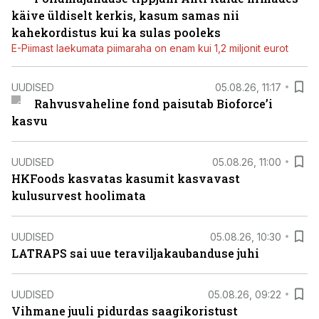
käive üldiselt kerkis, kasum samas nii
kahekordistus kui ka sulas pooleks
E-Piimast laekumata piimaraha on enam kui 1,2 miljonit eurot
UUDISED
05.08.26, 11:17
Rahvusvaheline fond paisutab Bioforce’i
kasvu
UUDISED
05.08.26, 11:00
HKFoods kasvatas kasumit kasvavast
kulusurvest hoolimata
UUDISED
05.08.26, 10:30
LATRAPS sai uue teraviljakaubanduse juhi
UUDISED
05.08.26, 09:22
Vihmane juuli pidurdas saagikoristust