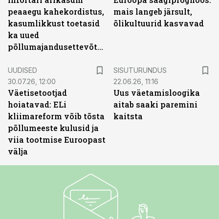
peaaegu kahekordistus,
mais langeb järsult,
kasumlikkust toetasid
õlikultuurid kasvavad
ka uued
põllumajandusettevõtted
ST
UUDISED
SISUTURUNDUS
30.07.26, 12:00
22.06.26, 11:16
Väetisetootjad
Uus väetamisloogika
hoiatavad: ELi
aitab saaki paremini
kliimareform võib tõsta
kaitsta
põllumeeste kulusid ja
viia tootmise Euroopast
välja