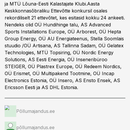
ja MTÜ Lõuna-Eesti Kalastajate Klubi.Aasta
Keskkonnasõbraliku Ettevõtte konkursil osales
rekordiliselt 21 ettevõtet, kes esitasid kokku 24 ankeeti.
Nendeks olid OÜ Hundihinge talu, AS Advanced
Sports Installations Europe, OÜ Arborest, OÜ Hepta
Group Energy, OÜ AU Energiateenus, Stella Soomlais
stuudio /OÜ Artisana, AS Tallinna Sadam, OÜ Gelatex
Technologies, MTÜ Topsiring, OÜ Nordic Energy
Solutions, AS Eesti Energia, OÜ Inseneribüroo
STEIGER, OÜ Plastrex Europe, OÜ Redeem Nordics,
OÜ Erismet, OÜ Multipakend Tootmine, OÜ Incap
Electronics Estonia, OÜ Insero, AS Ensto Ensek, AS
Ericsson Eesti ja AS DHL Estonia.
Põllumajandus.ee
põllumajandus.ee