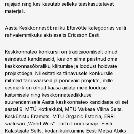
rajajaid ning kes kasutab selleks taaskasutatavat
materjali.
Aasta Keskkonnasõbraliku Ettevõtte kategoorias valiti
rahvalemmikuks aktsiaselts Ericsson Eesti.
Keskkonnateo konkursil on traditsiooniliselt olnud
esindatud kandidaadid, kes on silma paistnud oma
keskkonnasõbraliku käitumise ja loodust hoidvate
projektidega. Nii esitati ka tänavusele konkursile
mitmeid tänuväärseid ja põnevaid projekte, mille
eesmärk on olnud kaasa aidata meie looduse
kaitsmisele ning keskkonnateadlikkuse
suurendamisele.Aasta keskkonnateo kandidaate oli sel
aastal 9: MTÜ Kotkaklubi, MTÜ Väikese Väina Selts,
Keskühistu Eramets, MTÜ Organic Estonia, ERRi
saatesari „Wend Weis“, Tartu Loodusmaja, Eesti
Kalastajate Selts, kodanikuliikumine Eesti Metsa Abiks