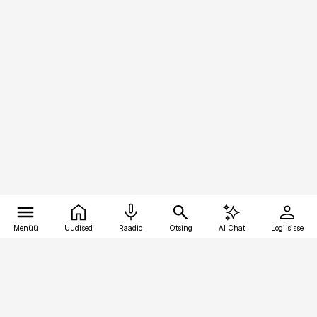
Menüü
Uudised
Raadio
Otsing
AI Chat
Logi sisse
Vana-Lõuna 39/1, 19094 Tallinn
(+372) 667 0111