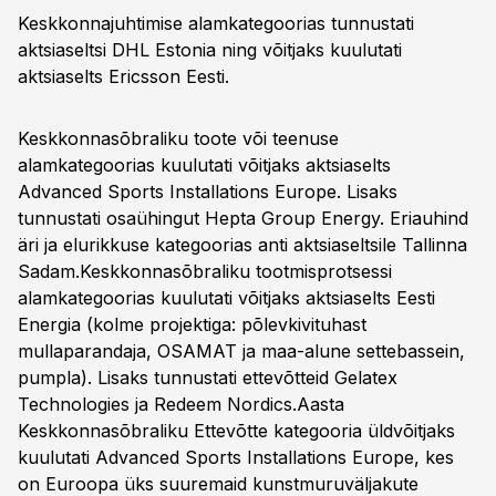
Keskkonnajuhtimise alamkategoorias tunnustati
aktsiaseltsi DHL Estonia ning võitjaks kuulutati
aktsiaselts Ericsson Eesti.
Keskkonnasõbraliku toote või teenuse
alamkategoorias kuulutati võitjaks aktsiaselts
Advanced Sports Installations Europe. Lisaks
tunnustati osaühingut Hepta Group Energy. Eriauhind
äri ja elurikkuse kategoorias anti aktsiaseltsile Tallinna
Sadam.Keskkonnasõbraliku tootmisprotsessi
alamkategoorias kuulutati võitjaks aktsiaselts Eesti
Energia (kolme projektiga: põlevkivituhast
mullaparandaja, OSAMAT ja maa-alune settebassein,
pumpla). Lisaks tunnustati ettevõtteid Gelatex
Technologies ja Redeem Nordics.Aasta
Keskkonnasõbraliku Ettevõtte kategooria üldvõitjaks
kuulutati Advanced Sports Installations Europe, kes
on Euroopa üks suuremaid kunstmuruväljakute