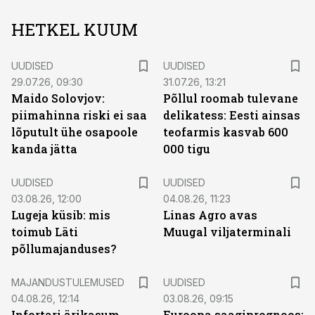
HETKEL KUUM
UUDISED
UUDISED
29.07.26, 09:30
31.07.26, 13:21
Maido Solovjov:
Põllul roomab tulevane
piimahinna riski ei saa
delikatess: Eesti ainsas
lõputult ühe osapoole
teofarmis kasvab 600
kanda jätta
000 tigu
UUDISED
UUDISED
03.08.26, 12:00
04.08.26, 11:23
Lugeja küsib: mis
Linas Agro avas
toimub Läti
Muugal viljaterminali
põllumajanduses?
MAJANDUSTULEMUSED
UUDISED
04.08.26, 12:14
03.08.26, 09:15
Infortari ärikasum
Euroopa saagiprognoos: