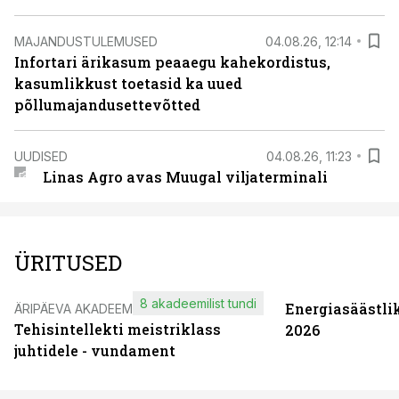
MAJANDUSTULEMUSED
04.08.26, 12:14
Infortari ärikasum peaaegu kahekordistus,
kasumlikkust toetasid ka uued
põllumajandusettevõtted
UUDISED
04.08.26, 11:23
Linas Agro avas Muugal viljaterminali
ÜRITUSED
8 akadeemilist tundi
Energiasäästli
ÄRIPÄEVA AKADEEMIA
Tehisintellekti meistriklass
2026
juhtidele - vundament