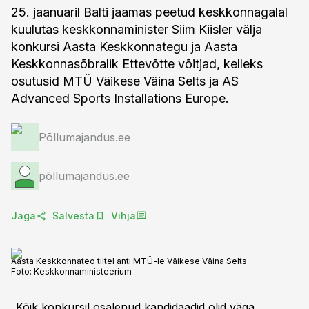
25. jaanuaril Balti jaamas peetud keskkonnagalal
kuulutas keskkonnaminister Siim Kiisler välja
konkursi Aasta Keskkonnategu ja Aasta
Keskkonnasõbralik Ettevõtte võitjad, kelleks
osutusid MTÜ Väikese Väina Selts ja AS
Advanced Sports Installations Europe.
Põllumajandus.ee
põllumajandus.ee
Jaga
Salvesta
Vihja
Aasta Keskkonnateo tiitel anti MTÜ-le Väikese Väina Selts
Foto:
Keskkonnaministeerium
„Kõik konkursil osalenud kandidaadid olid väga