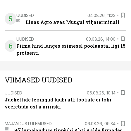
UUDISED
04.08.26, 11:23
5
Linas Agro avas Muugal viljaterminali
UUDISED
03.08.26, 14:00
6
Piima hind langes esimesel poolaastal ligi 15
protsenti
VIIMASED UUDISED
UUDISED
06.08.26, 10:14
Jaekettide lepingud luubi all: tootjale ei tohi
veeretada ostja äririski
MAJANDUSTULEMUSED
06.08.26, 09:34
Põllumajanduse tippjuhi Ahti Kalde firmades