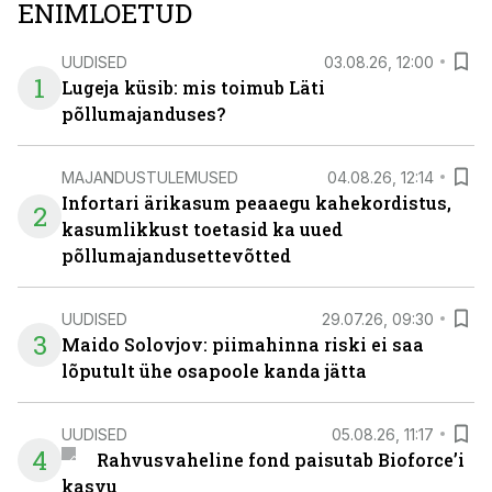
ENIMLOETUD
UUDISED
03.08.26, 12:00
1
Lugeja küsib: mis toimub Läti
põllumajanduses?
MAJANDUSTULEMUSED
04.08.26, 12:14
Infortari ärikasum peaaegu kahekordistus,
2
kasumlikkust toetasid ka uued
põllumajandusettevõtted
UUDISED
29.07.26, 09:30
3
Maido Solovjov: piimahinna riski ei saa
lõputult ühe osapoole kanda jätta
UUDISED
05.08.26, 11:17
4
Rahvusvaheline fond paisutab Bioforce’i
kasvu