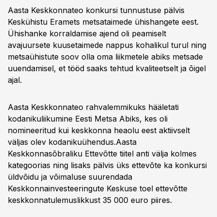
Aasta Keskkonnateo konkursi tunnustuse pälvis
Keskühistu Eramets metsataimede ühishangete eest.
Ühishanke korraldamise ajend oli peamiselt
avajuursete kuusetaimede nappus kohalikul turul ning
metsaühistute soov olla oma liikmetele abiks metsade
uuendamisel, et tööd saaks tehtud kvaliteetselt ja õigel
ajal.
Aasta Keskkonnateo rahvalemmikuks hääletati
kodanikuliikumine Eesti Metsa Abiks, kes oli
nomineeritud kui keskkonna heaolu eest aktiivselt
väljas olev kodanikuühendus.Aasta
Keskkonnasõbraliku Ettevõtte tiitel anti välja kolmes
kategoorias ning lisaks pälvis üks ettevõte ka konkursi
üldvõidu ja võimaluse suurendada
Keskkonnainvesteeringute Keskuse toel ettevõtte
keskkonnatulemuslikkust 35 000 euro piires.