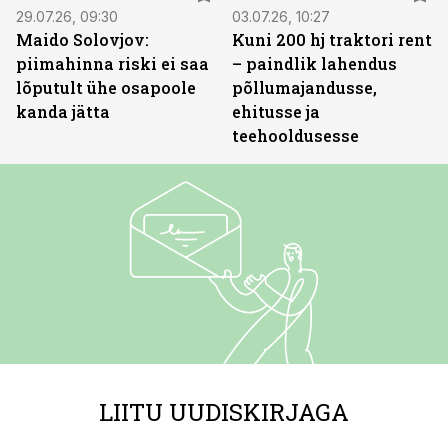
29.07.26, 09:30
03.07.26, 10:27
Maido Solovjov:
Kuni 200 hj traktori rent
piimahinna riski ei saa
– paindlik lahendus
lõputult ühe osapoole
põllumajandusse,
kanda jätta
ehitusse ja
teehooldusesse
LIITU UUDISKIRJAGA