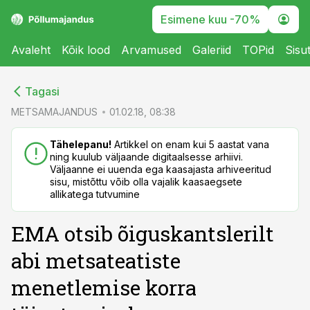
Esimene kuu -70%
Avaleht
Kõik lood
Arvamused
Galeriid
TOPid
Sisu
cebook
cebook
Tagasi
Twitter)
Twitter)
METSAMAJANDUS
01.02.18, 08:38
kedIn
kedIn
Tähelepanu!
Artikkel on enam kui 5 aastat vana
ning kuulub väljaande digitaalsesse arhiivi.
ail
ail
Väljaanne ei uuenda ega kaasajasta arhiveeritud
sisu, mistõttu võib olla vajalik kaasaegsete
k
k
allikatega tutvumine
EMA otsib õiguskantslerilt
abi metsateatiste
menetlemise korra