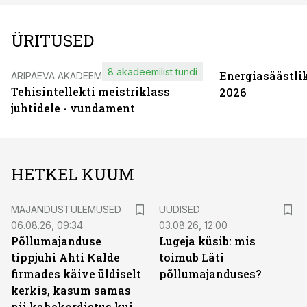
ÜRITUSED
8 akadeemilist tundi
Energiasäästli
ÄRIPÄEVA AKADEEMIA
Tehisintellekti meistriklass
2026
juhtidele - vundament
HETKEL KUUM
MAJANDUSTULEMUSED
UUDISED
06.08.26, 09:34
03.08.26, 12:00
Põllumajanduse
Lugeja küsib: mis
tippjuhi Ahti Kalde
toimub Läti
firmades käive üldiselt
põllumajanduses?
kerkis, kasum samas
nii kahekordistus kui