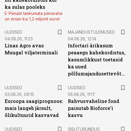
ka sulas pooleks
E-Piimast laekumata piimaraha
on enam kui 1,2 miljonit eurot
UUDISED
MAJANDUSTULEMUSED
04.08.26, 11:23
04.08.26, 12:14
Linas Agro avas
Infortari ärikasum
Muugal viljaterminali
peaaegu kahekordistus,
kasumlikkust toetasid
ka uued
põllumajandusettevõtted
UUDISED
UUDISED
03.08.26, 09:15
05.08.26, 11:17
Euroopa saagiprognoos:
Rahvusvaheline fond
mais langeb järsult,
paisutab Bioforce’i
õlikultuurid kasvavad
kasvu
ST
UUDISED
SISUTURUNDUS