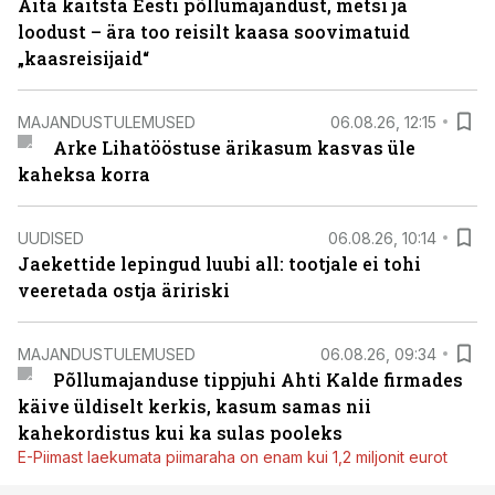
Aita kaitsta Eesti põllumajandust, metsi ja
loodust – ära too reisilt kaasa soovimatuid
„kaasreisijaid“
MAJANDUSTULEMUSED
06.08.26, 12:15
Arke Lihatööstuse ärikasum kasvas üle
kaheksa korra
UUDISED
06.08.26, 10:14
Jaekettide lepingud luubi all: tootjale ei tohi
veeretada ostja äririski
MAJANDUSTULEMUSED
06.08.26, 09:34
Põllumajanduse tippjuhi Ahti Kalde firmades
käive üldiselt kerkis, kasum samas nii
kahekordistus kui ka sulas pooleks
E-Piimast laekumata piimaraha on enam kui 1,2 miljonit eurot