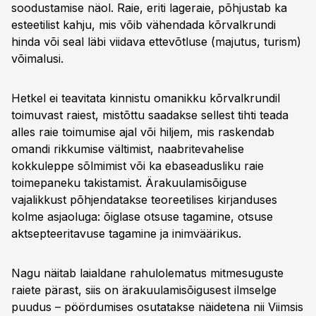
soodustamise näol. Raie, eriti lageraie, põhjustab ka
esteetilist kahju, mis võib vähendada kõrvalkrundi
hinda või seal läbi viidava ettevõtluse (majutus, turism)
võimalusi.
Hetkel ei teavitata kinnistu omanikku kõrvalkrundil
toimuvast raiest, mistõttu saadakse sellest tihti teada
alles raie toimumise ajal või hiljem, mis raskendab
omandi rikkumise vältimist, naabritevahelise
kokkuleppe sõlmimist või ka ebaseadusliku raie
toimepaneku takistamist. Ärakuulamisõiguse
vajalikkust põhjendatakse teoreetilises kirjanduses
kolme asjaoluga: õiglase otsuse tagamine, otsuse
aktsepteeritavuse tagamine ja inimväärikus.
Nagu näitab laialdane rahulolematus mitmesuguste
raiete pärast, siis on ärakuulamisõigusest ilmselge
puudus – pöördumises osutatakse näidetena nii Viimsis