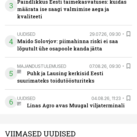
Paindlikkus Eesti taimekasvatuses: kuidas
3
määrata ise saagi valmimise aega ja
kvaliteeti
UUDISED
29.07.26, 09:30
4
Maido Solovjov: piimahinna riski ei saa
lõputult ühe osapoole kanda jätta
MAJANDUSTULEMUSED
07.08.26, 09:30
5
Puhk ja Lausing kerkisid Eesti
suurimateks toidutöösturiteks
UUDISED
04.08.26, 11:23
6
Linas Agro avas Muugal viljaterminali
VIIMASED UUDISED