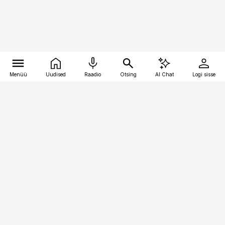
Menüü
Uudised
Raadio
Otsing
AI Chat
Logi sisse
Vana-Lõuna 39/1, 19094 Tallinn
(+372) 667 0111
pollumajandus@pollumajandus.ee
Telli
Reklaam
Firmast
Sisu kasutamisõigused
Ajakirjaniku