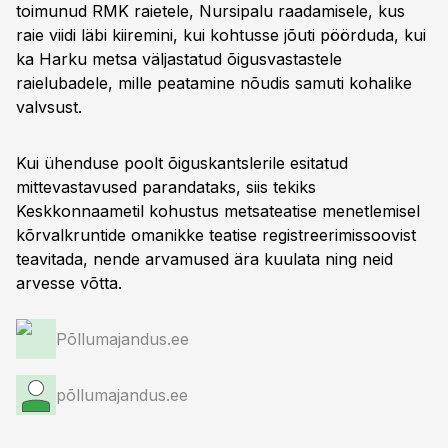
toimunud RMK raietele, Nursipalu raadamisele, kus
raie viidi läbi kiiremini, kui kohtusse jõuti pöörduda, kui
ka Harku metsa väljastatud õigusvastastele
raielubadele, mille peatamine nõudis samuti kohalike
valvsust.
Kui ühenduse poolt õiguskantslerile esitatud
mittevastavused parandataks, siis tekiks
Keskkonnaametil kohustus metsateatise menetlemisel
kõrvalkruntide omanikke teatise registreerimissoovist
teavitada, nende arvamused ära kuulata ning neid
arvesse võtta.
Põllumajandus.ee
põllumajandus.ee