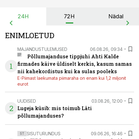
24H
72H
Nädal
ENIMLOETUD
MAJANDUSTULEMUSED
06.08.26, 09:34
Põllumajanduse tippjuhi Ahti Kalde
firmades käive üldiselt kerkis, kasum samas
1
nii kahekordistus kui ka sulas pooleks
E-Piimast laekumata piimaraha on enam kui 1,2 miljonit
eurot
UUDISED
03.08.26, 12:00
2
Lugeja küsib: mis toimub Läti
põllumajanduses?
SISUTURUNDUS
09.06.26, 16:46
ST