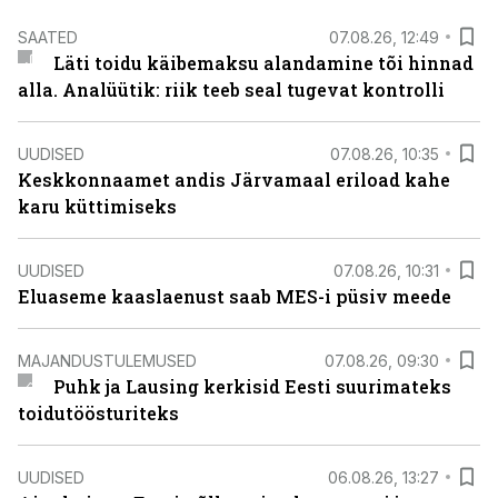
SAATED
07.08.26, 12:49
Läti toidu käibemaksu alandamine tõi hinnad
alla. Analüütik: riik teeb seal tugevat kontrolli
UUDISED
07.08.26, 10:35
Keskkonnaamet andis Järvamaal eriload kahe
karu küttimiseks
UUDISED
07.08.26, 10:31
Eluaseme kaaslaenust saab MES-i püsiv meede
MAJANDUSTULEMUSED
07.08.26, 09:30
Puhk ja Lausing kerkisid Eesti suurimateks
toidutöösturiteks
UUDISED
06.08.26, 13:27