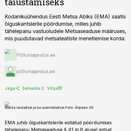
täiustamiseks
Kodanikuühendus Eesti Metsa Abiks (EMA) saatis
õiguskantslerile pöördumise, milles juhib
tähelepanu vastuoludele Metsaseaduse määruses,
mis puudutavad metsateatiste menetlemise korda.
Põllumajandus.ee
põllumajandus.ee
Jaga
Salvesta
Vihja
Metsa raiutakse ja ka uuendatakse.
Foto:
Äripäev AS
EMA juhib õiguskantslerile esitatud pöördumises
tähelepanu Metsaseaduse § 41 lg 6 alusel antud