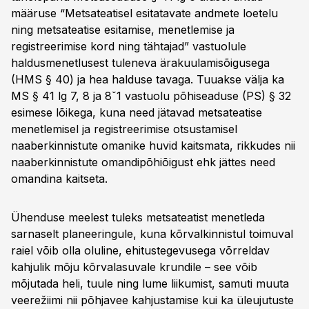
määruse “Metsateatisel esitatavate andmete loetelu
ning metsateatise esitamise, menetlemise ja
registreerimise kord ning tähtajad” vastuolule
haldusmenetlusest tuleneva ärakuulamisõigusega
(HMS § 40) ja hea halduse tavaga. Tuuakse välja ka
MS § 41 lg 7, 8 ja 8ˇ1 vastuolu põhiseaduse (PS) § 32
esimese lõikega, kuna need jätavad metsateatise
menetlemisel ja registreerimise otsustamisel
naaberkinnistute omanike huvid kaitsmata, rikkudes nii
naaberkinnistute omandipõhiõigust ehk jättes need
omandina kaitseta.
Ühenduse meelest tuleks metsateatist menetleda
sarnaselt planeeringule, kuna kõrvalkinnistul toimuval
raiel võib olla oluline, ehitustegevusega võrreldav
kahjulik mõju kõrvalasuvale krundile – see võib
mõjutada heli, tuule ning lume liikumist, samuti muuta
veerežiimi nii põhjavee kahjustamise kui ka üleujutuste