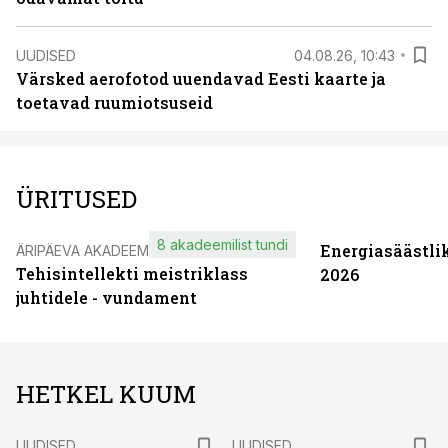
UUDISED
04.08.26, 10:43
Värsked aerofotod uuendavad Eesti kaarte ja
toetavad ruumiotsuseid
ÜRITUSED
8 akadeemilist tundi
Energiasäästli
ÄRIPÄEVA AKADEEMIA
Tehisintellekti meistriklass
2026
juhtidele - vundament
HETKEL KUUM
UUDISED
UUDISED