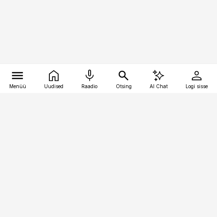
Menüü
Uudised
Raadio
Otsing
AI Chat
Logi sisse
Vana-Lõuna 39/1, 19094 Tallinn
(+372) 667 0111
pollumajandus@pollumajandus.ee
Telli
Reklaam
Firmast