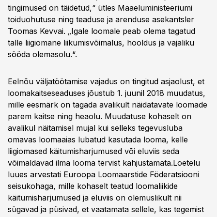
tingimused on täidetud,“ ütles Maaeluministeeriumi
toiduohutuse ning teaduse ja arenduse asekantsler
Toomas Kevvai. „Igale loomale peab olema tagatud
talle liigiomane liikumisvõimalus, hooldus ja vajaliku
sööda olemasolu.“.
Eelnõu väljatöötamise vajadus on tingitud asjaolust, et
loomakaitseseaduses jõustub 1. juunil 2018 muudatus,
mille eesmärk on tagada avalikult näidatavate loomade
parem kaitse ning heaolu. Muudatuse kohaselt on
avalikul näitamisel mujal kui selleks tegevusluba
omavas loomaaias lubatud kasutada looma, kelle
liigiomased käitumisharjumused või eluviis seda
võimaldavad ilma looma tervist kahjustamata.Loetelu
luues arvestati Euroopa Loomaarstide Föderatsiooni
seisukohaga, mille kohaselt teatud loomaliikide
käitumisharjumused ja eluviis on olemuslikult nii
sügavad ja püsivad, et vaatamata sellele, kas tegemist