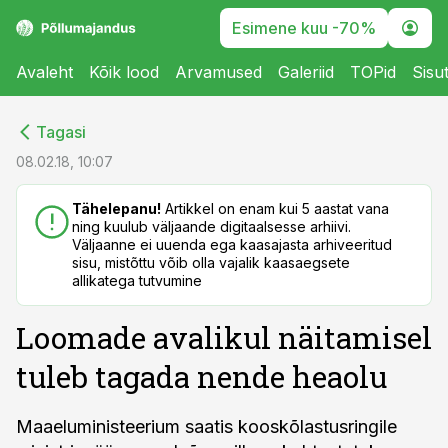
Esimene kuu -70%
Avaleht
Kõik lood
Arvamused
Galeriid
TOPid
Sisu
cebook
cebook
Tagasi
Twitter)
Twitter)
08.02.18, 10:07
kedIn
kedIn
Tähelepanu!
Artikkel on enam kui 5 aastat vana
ning kuulub väljaande digitaalsesse arhiivi.
ail
ail
Väljaanne ei uuenda ega kaasajasta arhiveeritud
sisu, mistõttu võib olla vajalik kaasaegsete
k
k
allikatega tutvumine
Loomade avalikul näitamisel
tuleb tagada nende heaolu
Maaeluministeerium saatis kooskõlastusringile