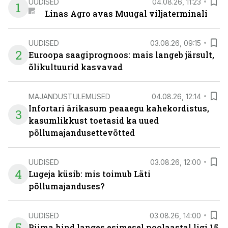
UUDISED
04.08.26, 11:23
1
Linas Agro avas Muugal viljaterminali
UUDISED
03.08.26, 09:15
2
Euroopa saagiprognoos: mais langeb järsult,
õlikultuurid kasvavad
MAJANDUSTULEMUSED
04.08.26, 12:14
Infortari ärikasum peaaegu kahekordistus,
3
kasumlikkust toetasid ka uued
põllumajandusettevõtted
UUDISED
03.08.26, 12:00
4
Lugeja küsib: mis toimub Läti
põllumajanduses?
UUDISED
03.08.26, 14:00
5
Piima hind langes esimesel poolaastal ligi 15