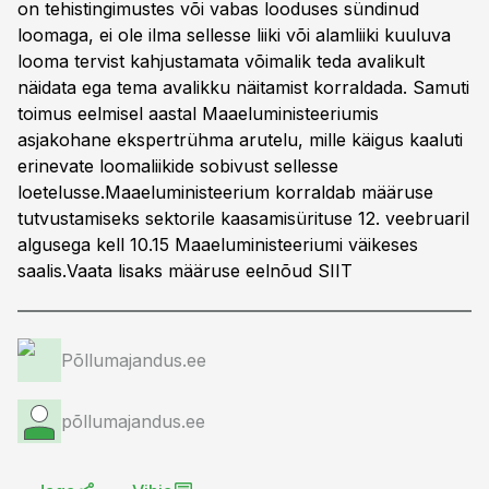
on tehistingimustes või vabas looduses sündinud
loomaga, ei ole ilma sellesse liiki või alamliiki kuuluva
looma tervist kahjustamata võimalik teda avalikult
näidata ega tema avalikku näitamist korraldada. Samuti
toimus eelmisel aastal Maaeluministeeriumis
asjakohane ekspertrühma arutelu, mille käigus kaaluti
erinevate loomaliikide sobivust sellesse
loetelusse.Maaeluministeerium korraldab määruse
tutvustamiseks sektorile kaasamisürituse 12. veebruaril
algusega kell 10.15 Maaeluministeeriumi väikeses
saalis.Vaata lisaks määruse eelnõud
SIIT
Põllumajandus.ee
põllumajandus.ee