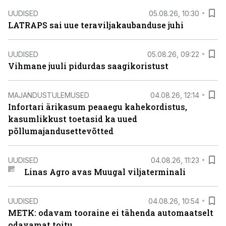
UUDISED
05.08.26, 10:30
LATRAPS sai uue teraviljakaubanduse juhi
UUDISED
05.08.26, 09:22
Vihmane juuli pidurdas saagikoristust
MAJANDUSTULEMUSED
04.08.26, 12:14
Infortari ärikasum peaaegu kahekordistus,
kasumlikkust toetasid ka uued
põllumajandusettevõtted
UUDISED
04.08.26, 11:23
Linas Agro avas Muugal viljaterminali
UUDISED
04.08.26, 10:54
METK: odavam tooraine ei tähenda automaatselt
odavamat toitu