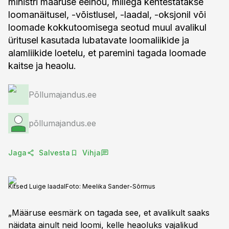
ministri määruse eelnõu, millega kehtestatakse
loomanäitusel, -võistlusel, -laadal, -oksjonil või
loomade kokkutoomisega seotud muul avalikul
üritusel kasutada lubatavate loomaliikide ja
alamliikide loetelu, et paremini tagada loomade
kaitse ja heaolu.
Põllumajandus.ee
põllumajandus.ee
Jaga
Salvesta
Vihja
Kitsed Luige laadal
Foto:
Meelika Sander-Sõrmus
„Määruse eesmärk on tagada see, et avalikult saaks
näidata ainult neid loomi, kelle heaoluks vajalikud