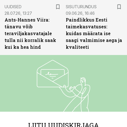
ST
UUDISED
SISUTURUNDUS
28.07.26, 13:27
09.06.26, 16:46
Ants-Hannes Viira:
Paindlikkus Eesti
tänavu võib
taimekasvatuses:
teraviljakasvatajale
kuidas määrata ise
tulla nii korralik saak
saagi valmimise aega ja
kui ka hea hind
kvaliteeti
LIITU UUDISKIRJAGA