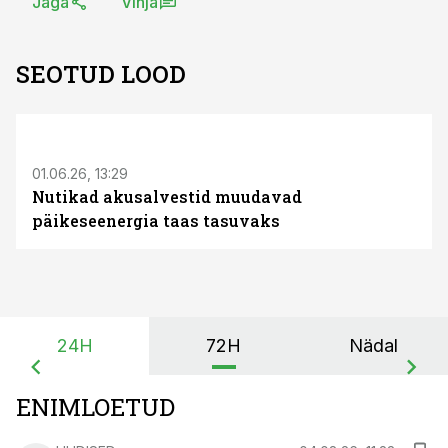
Jaga
Vihja
SEOTUD LOOD
ST
01.06.26, 13:29
Nutikad akusalvestid muudavad
päikeseenergia taas tasuvaks
24H
72H
Nädal
ENIMLOETUD