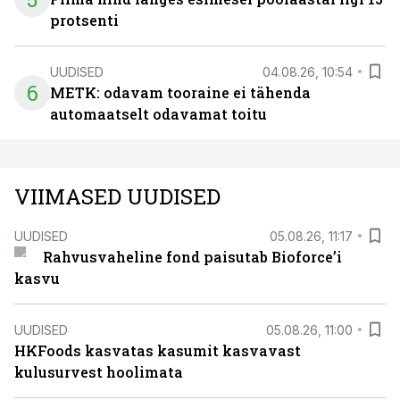
protsenti
UUDISED
04.08.26, 10:54
6
METK: odavam tooraine ei tähenda
automaatselt odavamat toitu
VIIMASED UUDISED
UUDISED
05.08.26, 11:17
Rahvusvaheline fond paisutab Bioforce’i
kasvu
UUDISED
05.08.26, 11:00
HKFoods kasvatas kasumit kasvavast
kulusurvest hoolimata