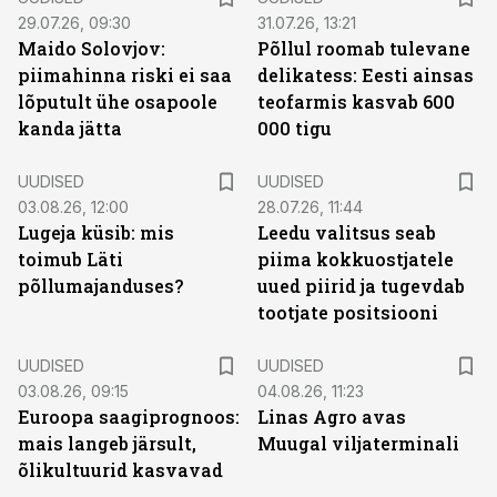
29.07.26, 09:30
31.07.26, 13:21
Maido Solovjov:
Põllul roomab tulevane
piimahinna riski ei saa
delikatess: Eesti ainsas
lõputult ühe osapoole
teofarmis kasvab 600
kanda jätta
000 tigu
UUDISED
UUDISED
03.08.26, 12:00
28.07.26, 11:44
Lugeja küsib: mis
Leedu valitsus seab
toimub Läti
piima kokkuostjatele
põllumajanduses?
uued piirid ja tugevdab
tootjate positsiooni
UUDISED
UUDISED
03.08.26, 09:15
04.08.26, 11:23
Euroopa saagiprognoos:
Linas Agro avas
mais langeb järsult,
Muugal viljaterminali
õlikultuurid kasvavad