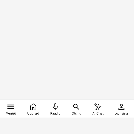
Menüü
Uudised
Raadio
Otsing
AI Chat
Logi sisse