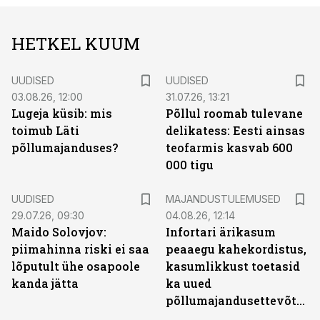
HETKEL KUUM
UUDISED
UUDISED
03.08.26, 12:00
31.07.26, 13:21
Lugeja küsib: mis
Põllul roomab tulevane
toimub Läti
delikatess: Eesti ainsas
põllumajanduses?
teofarmis kasvab 600
000 tigu
UUDISED
MAJANDUSTULEMUSED
29.07.26, 09:30
04.08.26, 12:14
Maido Solovjov:
Infortari ärikasum
piimahinna riski ei saa
peaaegu kahekordistus,
lõputult ühe osapoole
kasumlikkust toetasid
kanda jätta
ka uued
põllumajandusettevõtted