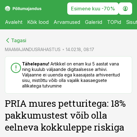
Esimene kuu -70%
Avaleht
Kõik lood
Arvamused
Galeriid
TOPid
Sisu
cebook
cebook
Tagasi
Twitter)
Twitter)
MAAMAJANDUSRAHASTUS
14.02.18, 08:17
kedIn
kedIn
Tähelepanu!
Artikkel on enam kui 5 aastat vana
ning kuulub väljaande digitaalsesse arhiivi.
ail
ail
Väljaanne ei uuenda ega kaasajasta arhiveeritud
sisu, mistõttu võib olla vajalik kaasaegsete
k
k
allikatega tutvumine
PRIA mures petturitega: 18%
pakkumustest võib olla
eelneva kokkuleppe riskiga