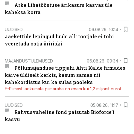
Arke Lihatööstuse ärikasum kasvas üle
kaheksa korra
UUDISED
06.08.26, 10:14
Jaekettide lepingud luubi all: tootjale ei tohi
veeretada ostja äririski
MAJANDUSTULEMUSED
06.08.26, 09:34
Põllumajanduse tippjuhi Ahti Kalde firmades
käive üldiselt kerkis, kasum samas nii
kahekordistus kui ka sulas pooleks
E-Piimast laekumata piimaraha on enam kui 1,2 miljonit eurot
UUDISED
05.08.26, 11:17
Rahvusvaheline fond paisutab Bioforce’i
kasvu