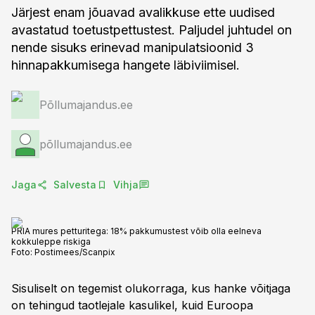
Järjest enam jõuavad avalikkuse ette uudised
avastatud toetustpettustest. Paljudel juhtudel on
nende sisuks erinevad manipulatsioonid 3
hinnapakkumisega hangete läbiviimisel.
Põllumajandus.ee
põllumajandus.ee
Jaga
Salvesta
Vihja
PRIA mures petturitega: 18% pakkumustest võib olla eelneva
kokkuleppe riskiga
Foto:
Postimees/Scanpix
Sisuliselt on tegemist olukorraga, kus hanke võitjaga
on tehingud taotlejale kasulikel, kuid Euroopa