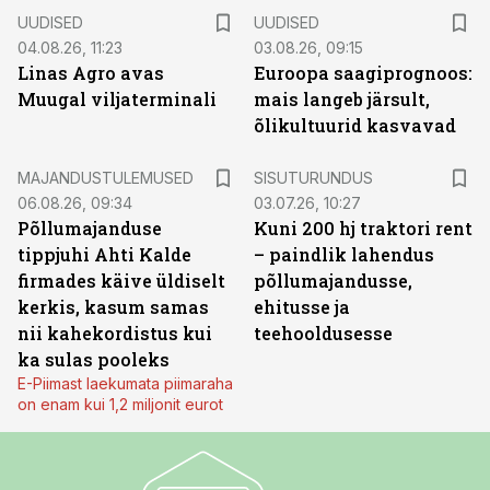
UUDISED
UUDISED
04.08.26, 11:23
03.08.26, 09:15
Linas Agro avas
Euroopa saagiprognoos:
Muugal viljaterminali
mais langeb järsult,
õlikultuurid kasvavad
ST
MAJANDUSTULEMUSED
SISUTURUNDUS
06.08.26, 09:34
03.07.26, 10:27
Põllumajanduse
Kuni 200 hj traktori rent
tippjuhi Ahti Kalde
– paindlik lahendus
firmades käive üldiselt
põllumajandusse,
kerkis, kasum samas
ehitusse ja
nii kahekordistus kui
teehooldusesse
ka sulas pooleks
E-Piimast laekumata piimaraha
on enam kui 1,2 miljonit eurot