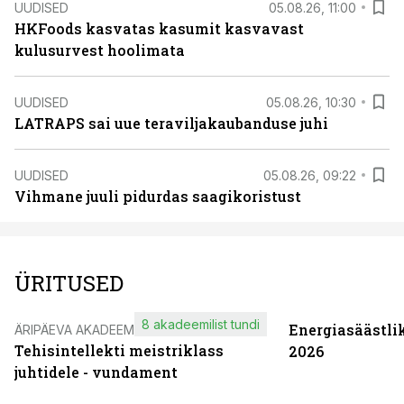
UUDISED
05.08.26, 11:00
HKFoods kasvatas kasumit kasvavast
kulusurvest hoolimata
UUDISED
05.08.26, 10:30
LATRAPS sai uue teraviljakaubanduse juhi
UUDISED
05.08.26, 09:22
Vihmane juuli pidurdas saagikoristust
ÜRITUSED
8 akadeemilist tundi
Energiasäästli
ÄRIPÄEVA AKADEEMIA
Tehisintellekti meistriklass
2026
juhtidele - vundament