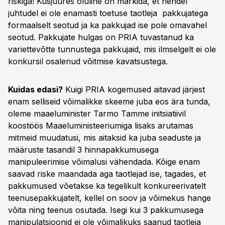
riskiga! Kusjuures oluline on märkida, et nendel
juhtudel ei ole enamasti toetuse taotleja pakkujatega
formaalselt seotud ja ka pakkujad ise pole omavahel
seotud. Pakkujate hulgas on PRIA tuvastanud ka
variettevõtte tunnustega pakkujaid, mis ilmselgelt ei ole
konkursil osalenud võitmise kavatsustega.
Kuidas edasi?
Kuigi PRIA kogemused aitavad järjest
enam selliseid võimalikke skeeme juba eos ära tunda,
oleme maaeluminister Tarmo Tamme initsiatiivil
koostöös Maaeluministeeriumiga lisaks arutamas
mitmeid muudatusi, mis aitaksid ka juba seaduste ja
määruste tasandil 3 hinnapakkumusega
manipuleerimise võimalusi vähendada. Kõige enam
saavad riske maandada aga taotlejad ise, tagades, et
pakkumused võetakse ka tegelikult konkureerivatelt
teenusepakkujatelt, kellel on soov ja võimekus hange
võita ning teenus osutada. Isegi kui 3 pakkumusega
manipulatsioonid ei ole võimalikuks saanud taotleja