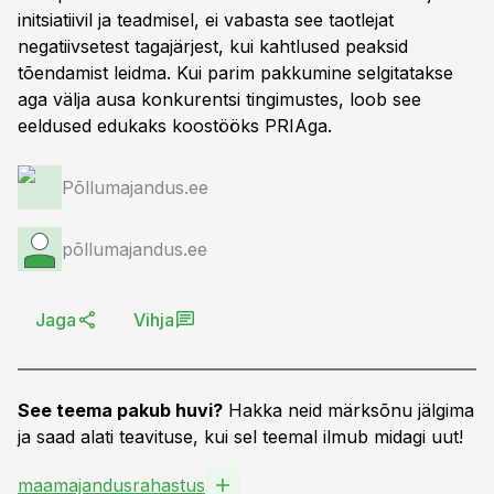
initsiatiivil ja teadmisel, ei vabasta see taotlejat
negatiivsetest tagajärjest, kui kahtlused peaksid
tõendamist leidma. Kui parim pakkumine selgitatakse
aga välja ausa konkurentsi tingimustes, loob see
eeldused edukaks koostööks PRIAga.
Põllumajandus.ee
põllumajandus.ee
Jaga
Vihja
See teema pakub huvi?
Hakka neid märksõnu jälgima
ja saad alati teavituse, kui sel teemal ilmub midagi uut!
maamajandusrahastus