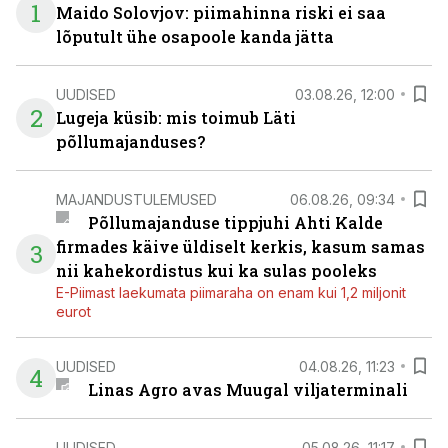
1
Maido Solovjov: piimahinna riski ei saa
lõputult ühe osapoole kanda jätta
UUDISED
03.08.26, 12:00
2
Lugeja küsib: mis toimub Läti
põllumajanduses?
MAJANDUSTULEMUSED
06.08.26, 09:34
Põllumajanduse tippjuhi Ahti Kalde
firmades käive üldiselt kerkis, kasum samas
3
nii kahekordistus kui ka sulas pooleks
E-Piimast laekumata piimaraha on enam kui 1,2 miljonit
eurot
UUDISED
04.08.26, 11:23
4
Linas Agro avas Muugal viljaterminali
UUDISED
05.08.26, 11:17