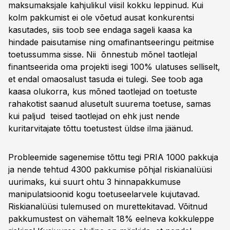
maksumaksjale kahjulikul viisil kokku leppinud. Kui
kolm pakkumist ei ole võetud ausat konkurentsi
kasutades, siis toob see endaga sageli kaasa ka
hindade paisutamise ning omafinantseeringu peitmise
toetussumma sisse. Nii õnnestub mõnel taotlejal
finantseerida oma projekti isegi 100% ulatuses selliselt,
et endal omaosalust tasuda ei tulegi. See toob aga
kaasa olukorra, kus mõned taotlejad on toetuste
rahakotist saanud alusetult suurema toetuse, samas
kui paljud teised taotlejad on ehk just nende
kuritarvitajate tõttu toetustest üldse ilma jäänud.
Probleemide sagenemise tõttu tegi PRIA 1000 pakkuja
ja nende tehtud 4300 pakkumise põhjal riskianalüüsi
uurimaks, kui suurt ohtu 3 hinnapakkumuse
manipulatsioonid kogu toetuseelarvele kujutavad.
Riskianalüüsi tulemused on murettekitavad. Võitnud
pakkumustest on vähemalt 18% eelneva kokkuleppe