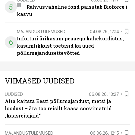
5
Rahvusvaheline fond paisutab Bioforce’i
kasvu
MAJANDUSTULEMUSED
04.08.26, 12:14
Infortari ärikasum peaaegu kahekordistus,
6
kasumlikkust toetasid ka uued
põllumajandusettevõtted
VIIMASED UUDISED
UUDISED
06.08.26, 13:27
Aita kaitsta Eesti põllumajandust, metsi ja
loodust – ära too reisilt kaasa soovimatuid
„kaasreisijaid“
MAJANDUSTULEMUSED
06.08.26, 12:15