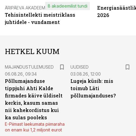
8 akadeemilist tundi
Energiasäästli
ÄRIPÄEVA AKADEEMIA
Tehisintellekti meistriklass
2026
juhtidele - vundament
HETKEL KUUM
MAJANDUSTULEMUSED
UUDISED
06.08.26, 09:34
03.08.26, 12:00
Põllumajanduse
Lugeja küsib: mis
tippjuhi Ahti Kalde
toimub Läti
firmades käive üldiselt
põllumajanduses?
kerkis, kasum samas
nii kahekordistus kui
ka sulas pooleks
E-Piimast laekumata piimaraha
on enam kui 1,2 miljonit eurot