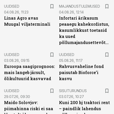
UUDISED
MAJANDUSTULEMUSED
04.08.26, 11:23
04.08.26, 12:14
Linas Agro avas
Infortari ärikasum
Muugal viljaterminali
peaaegu kahekordistus,
kasumlikkust toetasid
ka uued
põllumajandusettevõtted
UUDISED
UUDISED
03.08.26, 09:15
05.08.26, 11:17
Euroopa saagiprognoos:
Rahvusvaheline fond
mais langeb järsult,
paisutab Bioforce’i
õlikultuurid kasvavad
kasvu
ST
UUDISED
SISUTURUNDUS
29.07.26, 09:30
03.07.26, 10:27
Maido Solovjov:
Kuni 200 hj traktori rent
piimahinna riski ei saa
– paindlik lahendus