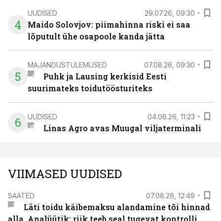
UUDISED
29.07.26, 09:30
4
Maido Solovjov: piimahinna riski ei saa
lõputult ühe osapoole kanda jätta
MAJANDUSTULEMUSED
07.08.26, 09:30
5
Puhk ja Lausing kerkisid Eesti
suurimateks toidutöösturiteks
UUDISED
04.08.26, 11:23
6
Linas Agro avas Muugal viljaterminali
VIIMASED UUDISED
SAATED
07.08.26, 12:49
Läti toidu käibemaksu alandamine tõi hinnad
alla. Analüütik: riik teeb seal tugevat kontrolli