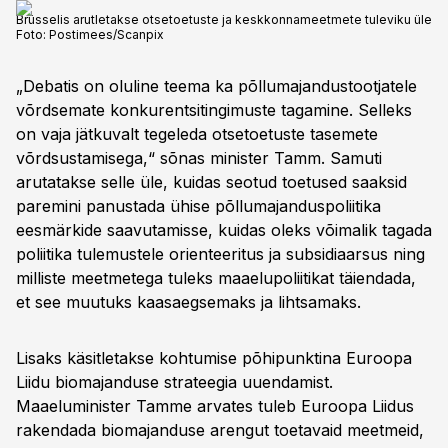
Brüsselis arutletakse otsetoetuste ja keskkonnameetmete tuleviku üle
Foto:
Postimees/Scanpix
„Debatis on oluline teema ka põllumajandustootjatele
võrdsemate konkurentsitingimuste tagamine. Selleks
on vaja jätkuvalt tegeleda otsetoetuste tasemete
võrdsustamisega,“ sõnas minister Tamm. Samuti
arutatakse selle üle, kuidas seotud toetused saaksid
paremini panustada ühise põllumajanduspoliitika
eesmärkide saavutamisse, kuidas oleks võimalik tagada
poliitika tulemustele orienteeritus ja subsidiaarsus ning
milliste meetmetega tuleks maaelupoliitikat täiendada,
et see muutuks kaasaegsemaks ja lihtsamaks.
Lisaks käsitletakse kohtumise põhipunktina Euroopa
Liidu biomajanduse strateegia uuendamist.
Maaeluminister Tamme arvates tuleb Euroopa Liidus
rakendada biomajanduse arengut toetavaid meetmeid,