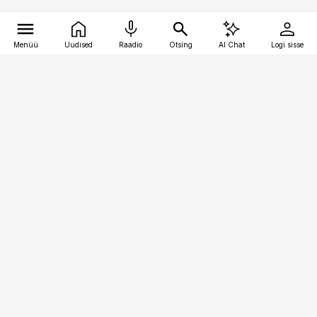
Menüü
Uudised
Raadio
Otsing
AI Chat
Logi sisse
Vana-Lõuna 39/1, 19094 Tallinn
(+372) 667 0111
pollumajandus@pollumajandus.ee
Telli
Reklaam
Firmast
Sisu kasutamisõigused
Ajakirjaniku
eetikakoodeks
Üldtingimused
Privaatsustingimused
Küpsiste poliitika
KKK
Eesti Meediaettevõtete
Eelistuste haldamine