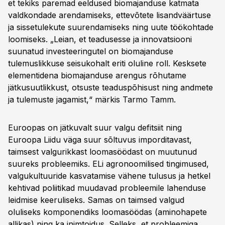
et tekiks paremad eeldused biomajanduse katmata
valdkondade arendamiseks, ettevõtete lisandväärtuse
ja sissetulekute suurendamiseks ning uute töökohtade
loomiseks. „Leian, et teadusesse ja innovatsiooni
suunatud investeeringutel on biomajanduse
tulemuslikkuse seisukohalt eriti oluline roll. Kesksete
elementidena biomajanduse arengus rõhutame
jätkusuutlikkust, otsuste teaduspõhisust ning andmete
ja tulemuste jagamist,“ märkis Tarmo Tamm.
Euroopas on jätkuvalt suur valgu defitsiit ning
Euroopa Liidu väga suur sõltuvus imporditavast,
taimsest valgurikkast loomasöödast on muutunud
suureks probleemiks. ELi agronoomilised tingimused,
valgukultuuride kasvatamise vähene tulusus ja hetkel
kehtivad poliitikad muudavad probleemile lahenduse
leidmise keeruliseks. Samas on taimsed valgud
oluliseks komponendiks loomasöödas (aminohapete
allikas) ning ka inimtoidus. Selleks, et probleemiga