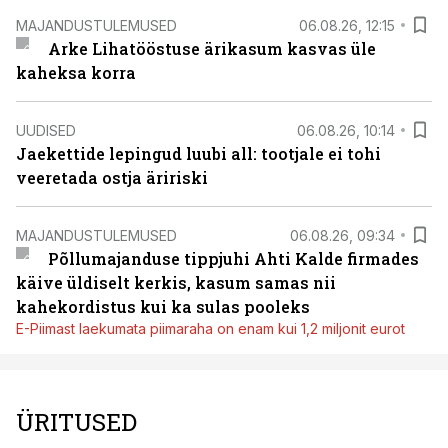
MAJANDUSTULEMUSED
06.08.26, 12:15
Arke Lihatööstuse ärikasum kasvas üle
kaheksa korra
UUDISED
06.08.26, 10:14
Jaekettide lepingud luubi all: tootjale ei tohi
veeretada ostja äririski
MAJANDUSTULEMUSED
06.08.26, 09:34
Põllumajanduse tippjuhi Ahti Kalde firmades
käive üldiselt kerkis, kasum samas nii
kahekordistus kui ka sulas pooleks
E-Piimast laekumata piimaraha on enam kui 1,2 miljonit eurot
ÜRITUSED