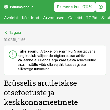
Esimene kuu -70%
Avaleht
Kõik lood
Arvamused
Galeriid
TOPid
Sisu
cebook
cebook
Tagasi
Twitter)
Twitter)
19.02.18, 11:56
kedIn
kedIn
Tähelepanu!
Artikkel on enam kui 5 aastat vana
ning kuulub väljaande digitaalsesse arhiivi.
ail
ail
Väljaanne ei uuenda ega kaasajasta arhiveeritud
sisu, mistõttu võib olla vajalik kaasaegsete
k
k
allikatega tutvumine
Brüsselis arutletakse
otsetoetuste ja
keskkonnameetmete