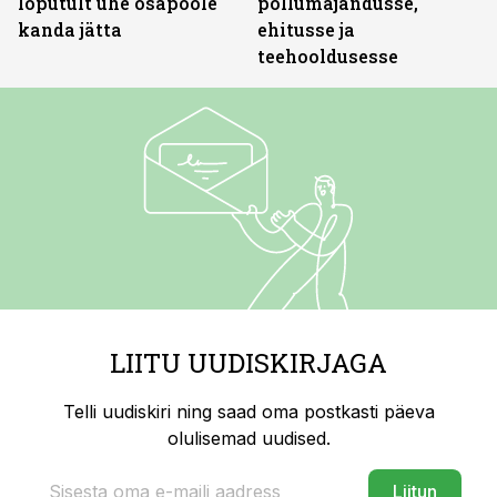
lõputult ühe osapoole
põllumajandusse,
kanda jätta
ehitusse ja
teehooldusesse
LIITU UUDISKIRJAGA
Telli uudiskiri ning saad oma postkasti päeva
olulisemad uudised.
Liitun