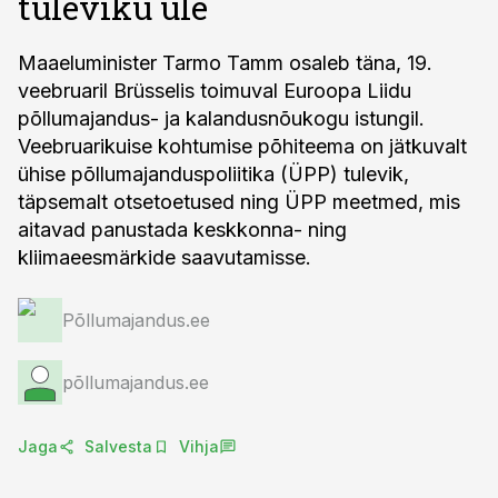
tuleviku üle
Maaeluminister Tarmo Tamm osaleb täna, 19.
veebruaril Brüsselis toimuval Euroopa Liidu
põllumajandus- ja kalandusnõukogu istungil.
Veebruarikuise kohtumise põhiteema on jätkuvalt
ühise põllumajanduspoliitika (ÜPP) tulevik,
täpsemalt otsetoetused ning ÜPP meetmed, mis
aitavad panustada keskkonna- ning
kliimaeesmärkide saavutamisse.
Põllumajandus.ee
põllumajandus.ee
Jaga
Salvesta
Vihja