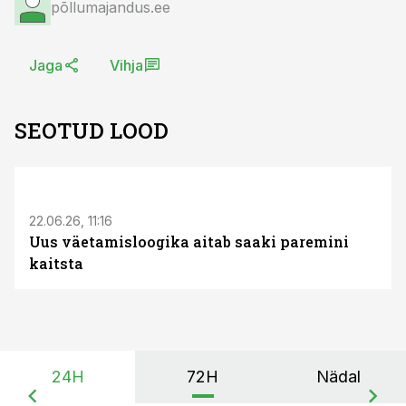
põllumajandus.ee
Jaga
Vihja
SEOTUD LOOD
ST
22.06.26, 11:16
Uus väetamisloogika aitab saaki paremini
kaitsta
24H
72H
Nädal