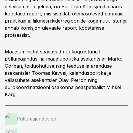
detailsemalt tegeleda, on Euroopa Komisjonil plaanis
koostada raport, mis sisaldab olemasolevad parimaid
praktikaid ja liikmesriikide/regioonide kogemusi. Istungil
annab komisjon ülevaate raporti koostamise
protsessist.
Maaeluministrit saadavad nõukogu istungil
põllumajandus- ja maaelupoliitika asekantsler Marko
Gorban, toiduohutuse ning teaduse ja arenduse
asekantsler Toomas Kevvai, kalanduspoliitika ja
välissuhete asekantsler Olavi Petron ning
eurokoordinatsiooni osakonna peaspetsialist Mihkel
Kärg.
Põllumajandus.ee