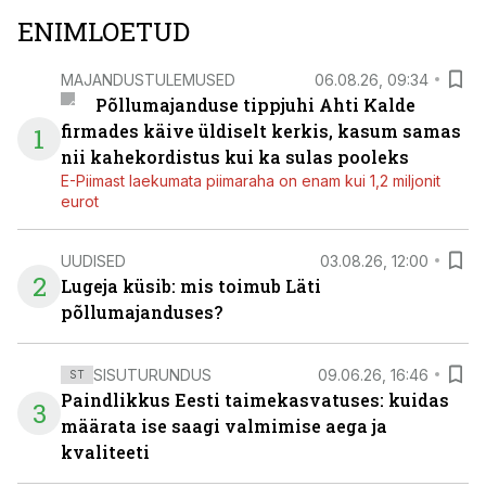
ENIMLOETUD
MAJANDUSTULEMUSED
06.08.26, 09:34
Põllumajanduse tippjuhi Ahti Kalde
firmades käive üldiselt kerkis, kasum samas
1
nii kahekordistus kui ka sulas pooleks
E-Piimast laekumata piimaraha on enam kui 1,2 miljonit
eurot
UUDISED
03.08.26, 12:00
2
Lugeja küsib: mis toimub Läti
põllumajanduses?
SISUTURUNDUS
09.06.26, 16:46
ST
Paindlikkus Eesti taimekasvatuses: kuidas
3
määrata ise saagi valmimise aega ja
kvaliteeti