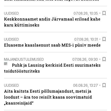
UUDISED
07.08.26, 10:35
Keskkonnaamet andis Järvamaal eriload kahe
karu küttimiseks
UUDISED
07.08.26, 10:31
Eluaseme kaaslaenust saab MES-i püsiv meede
MAJANDUSTULEMUSED
07.08.26, 09:30
Puhk ja Lausing kerkisid Eesti suurimateks
toidutöösturiteks
UUDISED
06.08.26, 13:27
Aita kaitsta Eesti põllumajandust, metsi ja
loodust – ära too reisilt kaasa soovimatuid
„kaasreisijaid“