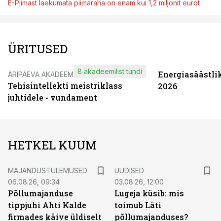
E-Piimast laekumata piimaraha on enam kui 1,2 miljonit eurot
ÜRITUSED
8 akadeemilist tundi
Energiasäästli
ÄRIPÄEVA AKADEEMIA
Tehisintellekti meistriklass
2026
juhtidele - vundament
HETKEL KUUM
MAJANDUSTULEMUSED
UUDISED
06.08.26, 09:34
03.08.26, 12:00
Põllumajanduse
Lugeja küsib: mis
tippjuhi Ahti Kalde
toimub Läti
firmades käive üldiselt
põllumajanduses?