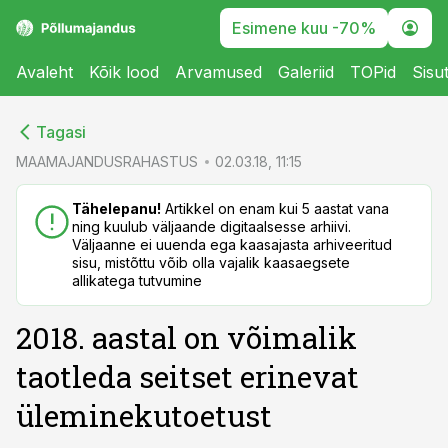
Esimene kuu -70%
Avaleht
Kõik lood
Arvamused
Galeriid
TOPid
Sisu
cebook
cebook
Tagasi
Twitter)
Twitter)
MAAMAJANDUSRAHASTUS
02.03.18, 11:15
kedIn
kedIn
Tähelepanu!
Artikkel on enam kui 5 aastat vana
ning kuulub väljaande digitaalsesse arhiivi.
ail
ail
Väljaanne ei uuenda ega kaasajasta arhiveeritud
sisu, mistõttu võib olla vajalik kaasaegsete
k
k
allikatega tutvumine
2018. aastal on võimalik
taotleda seitset erinevat
üleminekutoetust