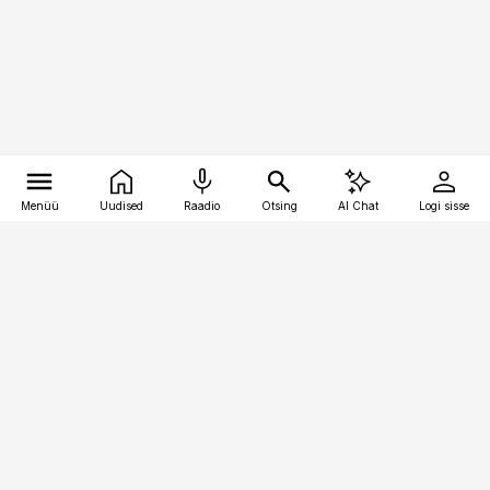
Menüü
Uudised
Raadio
Otsing
AI Chat
Logi sisse
Vana-Lõuna 39/1, 19094 Tallinn
(+372) 667 0111
pollumajandus@pollumajandus.ee
Telli
Reklaam
Firmast