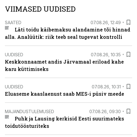
VIIMASED UUDISED
SAATED
07.08.26, 12:49
Läti toidu käibemaksu alandamine tõi hinnad
alla. Analüütik: riik teeb seal tugevat kontrolli
UUDISED
07.08.26, 10:35
Keskkonnaamet andis Järvamaal eriload kahe
karu küttimiseks
UUDISED
07.08.26, 10:31
Eluaseme kaaslaenust saab MES-i püsiv meede
MAJANDUSTULEMUSED
07.08.26, 09:30
Puhk ja Lausing kerkisid Eesti suurimateks
toidutöösturiteks