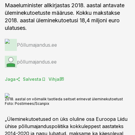
Maaeluminister allkirjastas 2018. aastal antavate
üleminekutoetuste määruse. Kokku makstakse
2018. aastal üleminekutoetusi 18,4 miljoni euro
ulatuses.
Põllumajandus.ee
põllumajandus.ee
Jaga
Salvesta
Vihja
2018. aastal on võimalik taotleda seitset erinevat üleminekutoetust
Foto:
Postimees/Scanpix
„Üleminekutoetused on üks oluline osa Euroopa Liidu
ühise põllumajanduspoliitika kokkuleppest aastateks
2014-2020 ja nagu lubatud, maksame ka käesoleval