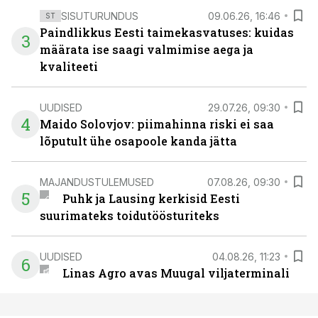
SISUTURUNDUS
09.06.26, 16:46
ST
Paindlikkus Eesti taimekasvatuses: kuidas
3
määrata ise saagi valmimise aega ja
kvaliteeti
UUDISED
29.07.26, 09:30
4
Maido Solovjov: piimahinna riski ei saa
lõputult ühe osapoole kanda jätta
MAJANDUSTULEMUSED
07.08.26, 09:30
5
Puhk ja Lausing kerkisid Eesti
suurimateks toidutöösturiteks
UUDISED
04.08.26, 11:23
6
Linas Agro avas Muugal viljaterminali