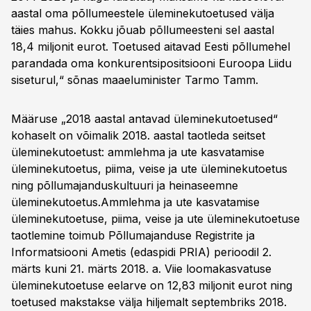
aastal oma põllumeestele üleminekutoetused välja
täies mahus. Kokku jõuab põllumeesteni sel aastal
18,4 miljonit eurot. Toetused aitavad Eesti põllumehel
parandada oma konkurentsipositsiooni Euroopa Liidu
siseturul,“ sõnas maaeluminister Tarmo Tamm.
Määruse „2018 aastal antavad üleminekutoetused“
kohaselt on võimalik 2018. aastal taotleda seitset
üleminekutoetust: ammlehma ja ute kasvatamise
üleminekutoetus, piima, veise ja ute üleminekutoetus
ning põllumajanduskultuuri ja heinaseemne
üleminekutoetus.Ammlehma ja ute kasvatamise
üleminekutoetuse, piima, veise ja ute üleminekutoetuse
taotlemine toimub Põllumajanduse Registrite ja
Informatsiooni Ametis (edaspidi PRIA) perioodil 2.
märts kuni 21. märts 2018. a. Viie loomakasvatuse
üleminekutoetuse eelarve on 12,83 miljonit eurot ning
toetused makstakse välja hiljemalt septembriks 2018.