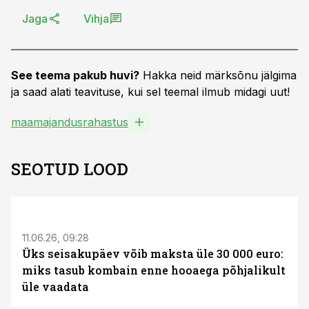
Jaga
Vihja
See teema pakub huvi?
Hakka neid märksõnu jälgima
ja saad alati teavituse, kui sel teemal ilmub midagi uut!
maamajandusrahastus
SEOTUD LOOD
ST
11.06.26, 09:28
Üks seisakupäev võib maksta üle 30 000 euro:
miks tasub kombain enne hooaega põhjalikult
üle vaadata