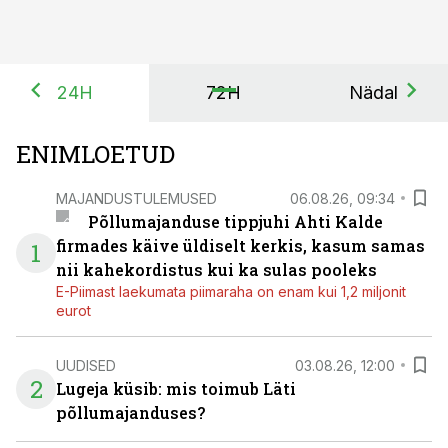
24H
72H
Nädal
ENIMLOETUD
MAJANDUSTULEMUSED
06.08.26, 09:34
Põllumajanduse tippjuhi Ahti Kalde
firmades käive üldiselt kerkis, kasum samas
1
nii kahekordistus kui ka sulas pooleks
E-Piimast laekumata piimaraha on enam kui 1,2 miljonit
eurot
UUDISED
03.08.26, 12:00
2
Lugeja küsib: mis toimub Läti
põllumajanduses?