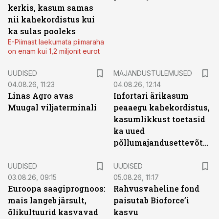
kerkis, kasum samas
nii kahekordistus kui
ka sulas pooleks
E-Piimast laekumata piimaraha
on enam kui 1,2 miljonit eurot
UUDISED
MAJANDUSTULEMUSED
04.08.26, 11:23
04.08.26, 12:14
Linas Agro avas
Infortari ärikasum
Muugal viljaterminali
peaaegu kahekordistus,
kasumlikkust toetasid
ka uued
põllumajandusettevõtted
UUDISED
UUDISED
03.08.26, 09:15
05.08.26, 11:17
Euroopa saagiprognoos:
Rahvusvaheline fond
mais langeb järsult,
paisutab Bioforce’i
õlikultuurid kasvavad
kasvu