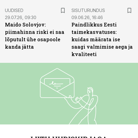
ST
UUDISED
SISUTURUNDUS
29.07.26, 09:30
09.06.26, 16:46
Maido Solovjov:
Paindlikkus Eesti
piimahinna riski ei saa
taimekasvatuses:
lõputult ühe osapoole
kuidas määrata ise
kanda jätta
saagi valmimise aega ja
kvaliteeti