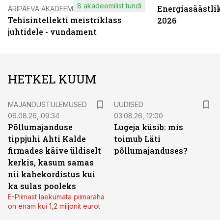
8 akadeemilist tundi
Energiasäästli
ÄRIPÄEVA AKADEEMIA
Tehisintellekti meistriklass
2026
juhtidele - vundament
HETKEL KUUM
MAJANDUSTULEMUSED
UUDISED
06.08.26, 09:34
03.08.26, 12:00
Põllumajanduse
Lugeja küsib: mis
tippjuhi Ahti Kalde
toimub Läti
firmades käive üldiselt
põllumajanduses?
kerkis, kasum samas
nii kahekordistus kui
ka sulas pooleks
E-Piimast laekumata piimaraha
on enam kui 1,2 miljonit eurot