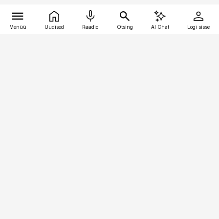
Menüü
Uudised
Raadio
Otsing
AI Chat
Logi sisse
Vana-Lõuna 39/1, 19094 Tallinn
(+372) 667 0111
pollumajandus@pollumajandus.ee
Telli
Reklaam
Firmast
Sisu kasutamisõigused
Ajakirjaniku
eetikakoodeks
Üldtingimused
Privaatsustingimused
Küpsiste poliitika
KKK
Eesti Meediaettevõtete
Eelistuste haldamine