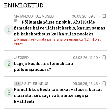
ENIMLOETUD
MAJANDUSTULEMUSED
06.08.26, 09:34
Põllumajanduse tippjuhi Ahti Kalde
firmades käive üldiselt kerkis, kasum samas
1
nii kahekordistus kui ka sulas pooleks
E-Piimast laekumata piimaraha on enam kui 1,2 miljonit
eurot
UUDISED
03.08.26, 12:00
2
Lugeja küsib: mis toimub Läti
põllumajanduses?
SISUTURUNDUS
09.06.26, 16:46
ST
Paindlikkus Eesti taimekasvatuses: kuidas
3
määrata ise saagi valmimise aega ja
kvaliteeti