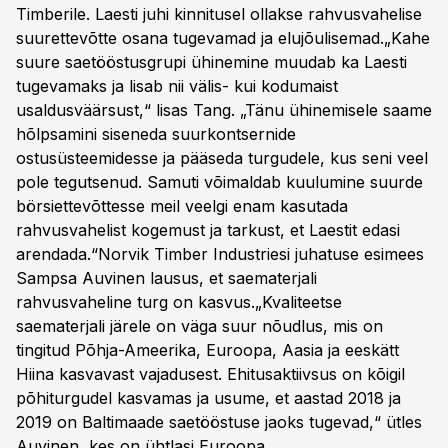
Timberile. Laesti juhi kinnitusel ollakse rahvusvahelise
suurettevõtte osana tugevamad ja elujõulisemad.„Kahe
suure saetööstusgrupi ühinemine muudab ka Laesti
tugevamaks ja lisab nii välis- kui kodumaist
usaldusväärsust,“ lisas Tang. „Tänu ühinemisele saame
hõlpsamini siseneda suurkontsernide
ostusüsteemidesse ja pääseda turgudele, kus seni veel
pole tegutsenud. Samuti võimaldab kuulumine suurde
börsiettevõttesse meil veelgi enam kasutada
rahvusvahelist kogemust ja tarkust, et Laestit edasi
arendada.“Norvik Timber Industriesi juhatuse esimees
Sampsa Auvinen lausus, et saematerjali
rahvusvaheline turg on kasvus.„Kvaliteetse
saematerjali järele on väga suur nõudlus, mis on
tingitud Põhja-Ameerika, Euroopa, Aasia ja eeskätt
Hiina kasvavast vajadusest. Ehitusaktiivsus on kõigil
põhiturgudel kasvamas ja usume, et aastad 2018 ja
2019 on Baltimaade saetööstuse jaoks tugevad,“ ütles
Auvinen, kes on ühtlasi Euroopa