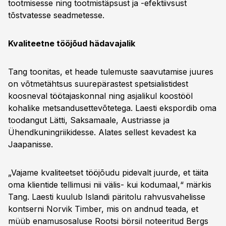
tootmisesse ning tootmistäpsust ja -efektiivsust
tõstvatesse seadmetesse.
Kvaliteetne tööjõud hädavajalik
Tang toonitas, et heade tulemuste saavutamise juures
on võtmetähtsus suurepärastest spetsialistidest
koosneval töötajaskonnal ning asjalikul koostööl
kohalike metsandusettevõtetega. Laesti ekspordib oma
toodangut Lätti, Saksamaale, Austriasse ja
Ühendkuningriikidesse. Alates sellest kevadest ka
Jaapanisse.
„Vajame kvaliteetset tööjõudu pidevalt juurde, et täita
oma klientide tellimusi nii välis- kui kodumaal,“ märkis
Tang. Laesti kuulub Islandi päritolu rahvusvahelisse
kontserni Norvik Timber, mis on andnud teada, et
müüb enamusosaluse Rootsi börsil noteeritud Bergs