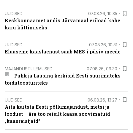
UUDISED
07.08.26, 10:35
Keskkonnaamet andis Järvamaal eriload kahe
karu küttimiseks
UUDISED
07.08.26, 10:31
Eluaseme kaaslaenust saab MES-i püsiv meede
MAJANDUSTULEMUSED
07.08.26, 09:30
Puhk ja Lausing kerkisid Eesti suurimateks
toidutöösturiteks
UUDISED
06.08.26, 13:27
Aita kaitsta Eesti põllumajandust, metsi ja
loodust – ära too reisilt kaasa soovimatuid
„kaasreisijaid“