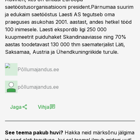
saetööstusorganisatsiooni president.Pärnumaa suurim
ja edukaim saetööstus Laesti AS tegutseb oma
praeguses asukohas 2001. aastast, andes hetkel tööd
100 inimesele. Laesti ekspordib ligi 250 000
kuupmeetrit puiduhaket Skandinaaviasse ning 70%
aastas toodetavast 130 000 thm saematerjalist Läti,
Saksamaa, Austria ja Ühendkuningriikide turule.
Põllumajandus.ee
põllumajandus.ee
Jaga
Vihja
See teema pakub huvi?
Hakka neid märksõnu jälgima