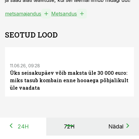
ja saad alati teavituse, kui sel teemal ilmub midagi uut!
metsamajandus
Metsandus
SEOTUD LOOD
ST
11.06.26, 09:28
Üks seisakupäev võib maksta üle 30 000 euro:
miks tasub kombain enne hooaega põhjalikult
üle vaadata
24H
72H
Nädal