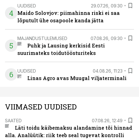
UUDISED
29.07.26, 09:30
4
Maido Solovjov: piimahinna riski ei saa
lõputult ühe osapoole kanda jätta
MAJANDUSTULEMUSED
07.08.26, 09:30
5
Puhk ja Lausing kerkisid Eesti
suurimateks toidutöösturiteks
UUDISED
04.08.26, 11:23
6
Linas Agro avas Muugal viljaterminali
VIIMASED UUDISED
SAATED
07.08.26, 12:49
Läti toidu käibemaksu alandamine tõi hinnad
alla. Analüütik: riik teeb seal tugevat kontrolli