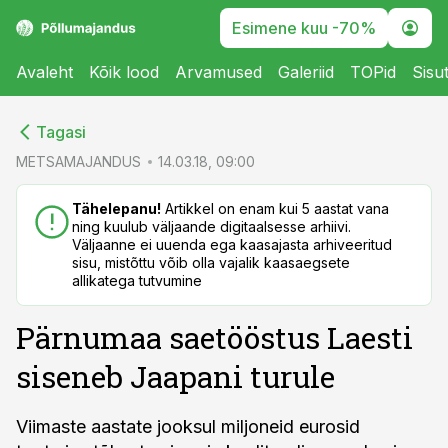
Esimene kuu -70%
Avaleht
Kõik lood
Arvamused
Galeriid
TOPid
Sisu
cebook
cebook
Tagasi
Twitter)
Twitter)
METSAMAJANDUS
14.03.18, 09:00
kedIn
kedIn
Tähelepanu!
Artikkel on enam kui 5 aastat vana
ning kuulub väljaande digitaalsesse arhiivi.
ail
ail
Väljaanne ei uuenda ega kaasajasta arhiveeritud
sisu, mistõttu võib olla vajalik kaasaegsete
k
k
allikatega tutvumine
Pärnumaa saetööstus Laesti
siseneb Jaapani turule
Viimaste aastate jooksul miljoneid eurosid