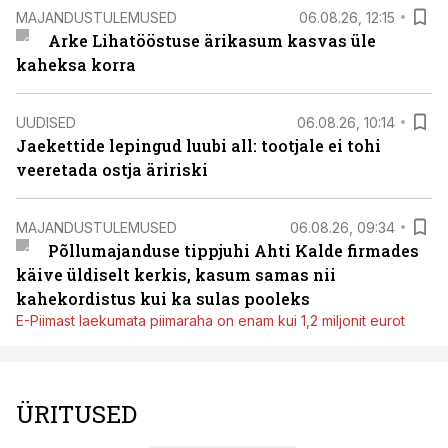
MAJANDUSTULEMUSED
06.08.26, 12:15
Arke Lihatööstuse ärikasum kasvas üle
kaheksa korra
UUDISED
06.08.26, 10:14
Jaekettide lepingud luubi all: tootjale ei tohi
veeretada ostja äririski
MAJANDUSTULEMUSED
06.08.26, 09:34
Põllumajanduse tippjuhi Ahti Kalde firmades
käive üldiselt kerkis, kasum samas nii
kahekordistus kui ka sulas pooleks
E-Piimast laekumata piimaraha on enam kui 1,2 miljonit eurot
ÜRITUSED