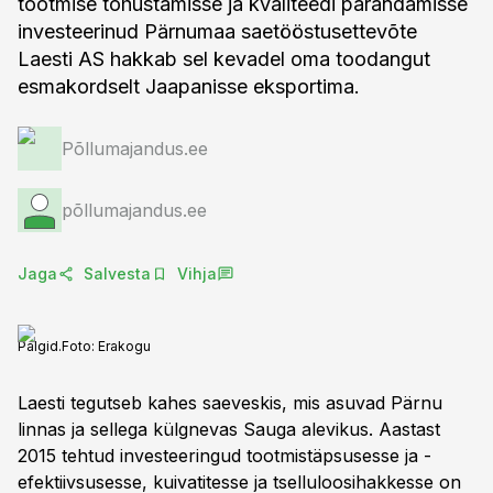
tootmise tõhustamisse ja kvaliteedi parandamisse
investeerinud Pärnumaa saetööstusettevõte
Laesti AS hakkab sel kevadel oma toodangut
esmakordselt Jaapanisse eksportima.
Põllumajandus.ee
põllumajandus.ee
Jaga
Salvesta
Vihja
Palgid.
Foto:
Erakogu
Laesti tegutseb kahes saeveskis, mis asuvad Pärnu
linnas ja sellega külgnevas Sauga alevikus. Aastast
2015 tehtud investeeringud tootmistäpsusesse ja -
efektiivsusesse, kuivatitesse ja tselluloosihakkesse on