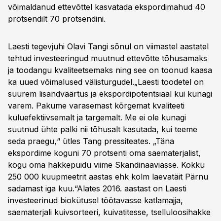
võimaldanud ettevõttel kasvatada ekspordimahud 40
protsendilt 70 protsendini.
Laesti tegevjuhi Olavi Tangi sõnul on viimastel aastatel
tehtud investeeringud muutnud ettevõtte tõhusamaks
ja toodangu kvaliteetsemaks ning see on toonud kaasa
ka uued võimalused välisturgudel.„Laesti toodetel on
suurem lisandväärtus ja ekspordipotentsiaal kui kunagi
varem. Pakume varasemast kõrgemat kvaliteeti
kuluefektiivsemalt ja targemalt. Me ei ole kunagi
suutnud ühte palki nii tõhusalt kasutada, kui teeme
seda praegu,“ ütles Tang pressiteates. „Täna
ekspordime koguni 70 protsenti oma saematerjalist,
kogu oma hakkepuidu viime Skandinaaviasse. Kokku
250 000 kuupmeetrit aastas ehk kolm laevatäit Pärnu
sadamast iga kuu.“Alates 2016. aastast on Laesti
investeerinud biokütusel töötavasse katlamajja,
saematerjali kuivsorteeri, kuivatitesse, tselluloosihakke