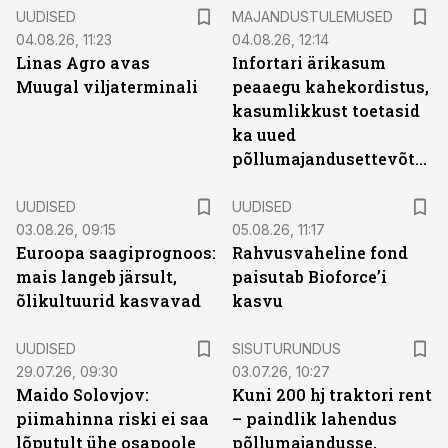
UUDISED
MAJANDUSTULEMUSED
04.08.26, 11:23
04.08.26, 12:14
Linas Agro avas
Infortari ärikasum
Muugal viljaterminali
peaaegu kahekordistus,
kasumlikkust toetasid
ka uued
põllumajandusettevõtted
UUDISED
UUDISED
03.08.26, 09:15
05.08.26, 11:17
Euroopa saagiprognoos:
Rahvusvaheline fond
mais langeb järsult,
paisutab Bioforce’i
õlikultuurid kasvavad
kasvu
ST
UUDISED
SISUTURUNDUS
29.07.26, 09:30
03.07.26, 10:27
Maido Solovjov:
Kuni 200 hj traktori rent
piimahinna riski ei saa
– paindlik lahendus
lõputult ühe osapoole
põllumajandusse,