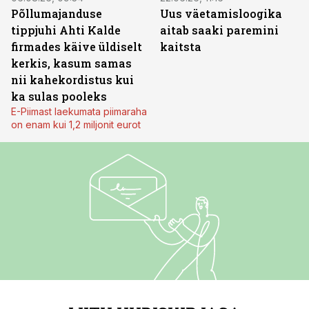
Põllumajanduse
Uus väetamisloogika
tippjuhi Ahti Kalde
aitab saaki paremini
firmades käive üldiselt
kaitsta
kerkis, kasum samas
nii kahekordistus kui
ka sulas pooleks
E-Piimast laekumata piimaraha
on enam kui 1,2 miljonit eurot