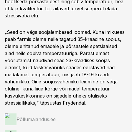
hoolitseda põrsaste eest ning sobiv temperatuur, hea
õhk ja kvaliteetne toit aitavad tervel seaperel elada
stressivaba elu.
„Sead on väga soojalembesed loomad. Kuna imikueas
peab farmis olema neile tagatud 35-kraadine soojus,
oleme ehitanud emadele ja põrsastele spetsiaalsed
alad neile sobiva temperatuuriga. Pärast emast
võõrutamist naudivad sead 23-kraadises soojas
elamist, kuid täiskasvanuks saades eelistavad nad
madalamat temperatuuri, mis jääb 18-19 kraadi
vahemikku. Õige soojusvahemiku leidmine on väga
oluline, kuna liiga kõrge või madal temperatuur
kasvukeskkonnas on sigadele üheks oluliseks
stressiallikaks,“ täpsustas Frydendal.
Põllumajandus.ee