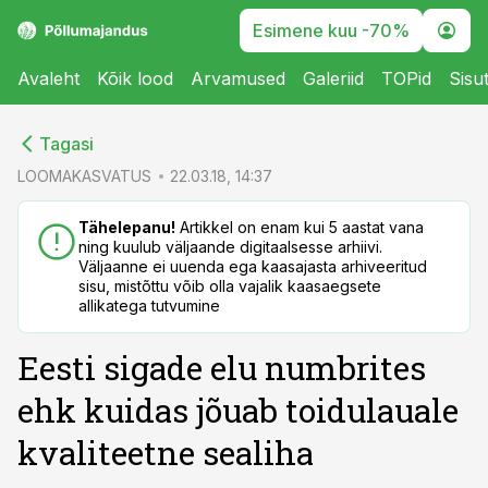
Esimene kuu -70%
Avaleht
Kõik lood
Arvamused
Galeriid
TOPid
Sisu
cebook
cebook
Tagasi
Twitter)
Twitter)
LOOMAKASVATUS
22.03.18, 14:37
kedIn
kedIn
Tähelepanu!
Artikkel on enam kui 5 aastat vana
ning kuulub väljaande digitaalsesse arhiivi.
ail
ail
Väljaanne ei uuenda ega kaasajasta arhiveeritud
sisu, mistõttu võib olla vajalik kaasaegsete
k
k
allikatega tutvumine
Eesti sigade elu numbrites
ehk kuidas jõuab toidulauale
kvaliteetne sealiha