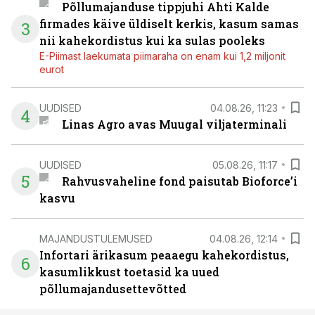
Põllumajanduse tippjuhi Ahti Kalde
firmades käive üldiselt kerkis, kasum samas
3
nii kahekordistus kui ka sulas pooleks
E-Piimast laekumata piimaraha on enam kui 1,2 miljonit
eurot
UUDISED
04.08.26, 11:23
4
Linas Agro avas Muugal viljaterminali
UUDISED
05.08.26, 11:17
5
Rahvusvaheline fond paisutab Bioforce’i
kasvu
MAJANDUSTULEMUSED
04.08.26, 12:14
Infortari ärikasum peaaegu kahekordistus,
6
kasumlikkust toetasid ka uued
põllumajandusettevõtted