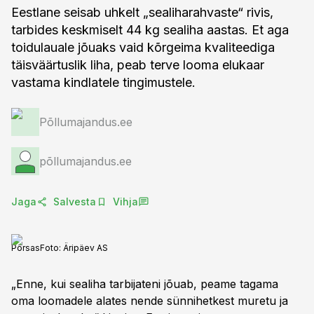
Eestlane seisab uhkelt „sealiharahvaste“ rivis,
tarbides keskmiselt 44 kg sealiha aastas. Et aga
toidulauale jõuaks vaid kõrgeima kvaliteediga
täisväärtuslik liha, peab terve looma elukaar
vastama kindlatele tingimustele.
Põllumajandus.ee
põllumajandus.ee
Jaga
Salvesta
Vihja
Põrsas
Foto:
Äripäev AS
„Enne, kui sealiha tarbijateni jõuab, peame tagama
oma loomadele alates nende sünnihetkest muretu ja