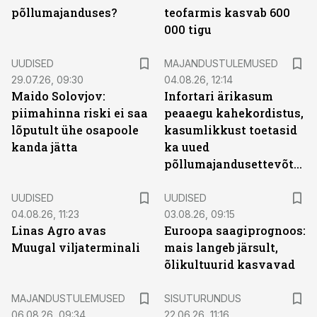
põllumajanduses?
teofarmis kasvab 600
000 tigu
UUDISED
MAJANDUSTULEMUSED
29.07.26, 09:30
04.08.26, 12:14
Maido Solovjov:
Infortari ärikasum
piimahinna riski ei saa
peaaegu kahekordistus,
lõputult ühe osapoole
kasumlikkust toetasid
kanda jätta
ka uued
põllumajandusettevõtted
UUDISED
UUDISED
04.08.26, 11:23
03.08.26, 09:15
Linas Agro avas
Euroopa saagiprognoos:
Muugal viljaterminali
mais langeb järsult,
õlikultuurid kasvavad
ST
MAJANDUSTULEMUSED
SISUTURUNDUS
06.08.26, 09:34
22.06.26, 11:16