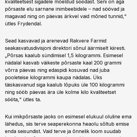
kvaliteetsest sigadele mõeldud söödast. Seni on aga
põrsaste elu sarnane inimbeebidele – nad söövad ja
magavad ning on päevas ärkvel vaid mõned tunnid,“
ütles Frydendal.
Sead kasvavad ja arenevad Rakvere Farmid
seakasvatusdivisjoni direktori sõnul äärmiselt kiiresti.
„Põrsas kaalub sündimisel 1,5 kilogrammi. Esimesel
nädalal kasvab väikeste põrsaste kaal 200 grammi
võrra päevas ning edaspidi kosuvad nad juba
pooleteise kilogrammi kaupa nädalas. Üks
täiskasvanud siga kaalub lõpuks üle 100 kilogrammi
ning sööb päevas ära üle kolme kilo kvaliteetset
sööta,“ ütles ta.
Kui imikpõrsaste jaoks on esimesel elukuul oluline ema
lähedus, siis terve seaperekonna heaolu sõltub emise
enda seisundist. Vaid terve ja õnnelik loom suudab