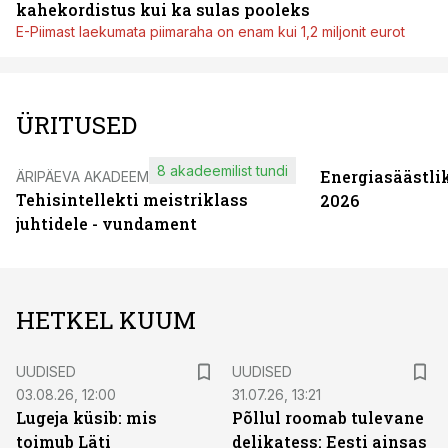
kahekordistus kui ka sulas pooleks
E-Piimast laekumata piimaraha on enam kui 1,2 miljonit eurot
ÜRITUSED
8 akadeemilist tundi
Energiasäästli
ÄRIPÄEVA AKADEEMIA
Tehisintellekti meistriklass
2026
juhtidele - vundament
HETKEL KUUM
UUDISED
UUDISED
03.08.26, 12:00
31.07.26, 13:21
Lugeja küsib: mis
Põllul roomab tulevane
toimub Läti
delikatess: Eesti ainsas