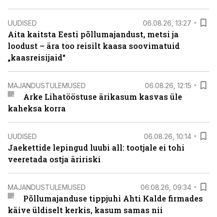
UUDISED
06.08.26, 13:27
Aita kaitsta Eesti põllumajandust, metsi ja
loodust – ära too reisilt kaasa soovimatuid
„kaasreisijaid“
MAJANDUSTULEMUSED
06.08.26, 12:15
Arke Lihatööstuse ärikasum kasvas üle
kaheksa korra
UUDISED
06.08.26, 10:14
Jaekettide lepingud luubi all: tootjale ei tohi
veeretada ostja äririski
MAJANDUSTULEMUSED
06.08.26, 09:34
Põllumajanduse tippjuhi Ahti Kalde firmades
käive üldiselt kerkis, kasum samas nii