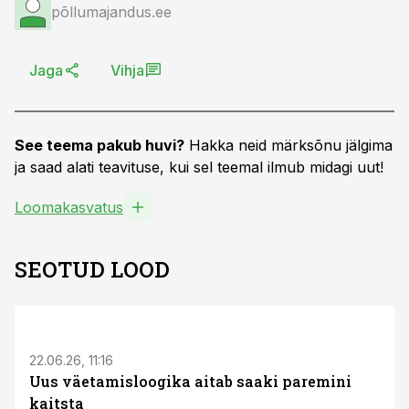
põllumajandus.ee
Jaga
Vihja
See teema pakub huvi?
Hakka neid märksõnu jälgima
ja saad alati teavituse, kui sel teemal ilmub midagi uut!
Loomakasvatus
SEOTUD LOOD
ST
22.06.26, 11:16
Uus väetamisloogika aitab saaki paremini
kaitsta