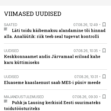
VIIMASED UUDISED
SAATED
07.08.26, 12:49
Läti toidu käibemaksu alandamine tõi hinnad
alla. Analüütik: riik teeb seal tugevat kontrolli
UUDISED
07.08.26, 10:35
Keskkonnaamet andis Järvamaal eriload kahe
karu küttimiseks
UUDISED
07.08.26, 10:31
Eluaseme kaaslaenust saab MES-i püsiv meede
MAJANDUSTULEMUSED
07.08.26, 09:30
Puhk ja Lausing kerkisid Eesti suurimateks
toidutöösturiteks