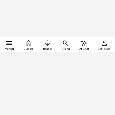
Menüü
Uudised
Raadio
Otsing
AI Chat
Logi sisse
Vana-Lõuna 39/1, 19094 Tallinn
(+372) 667 0111
pollumajandus@pollumajandus.ee
Telli
Reklaam
Firmast