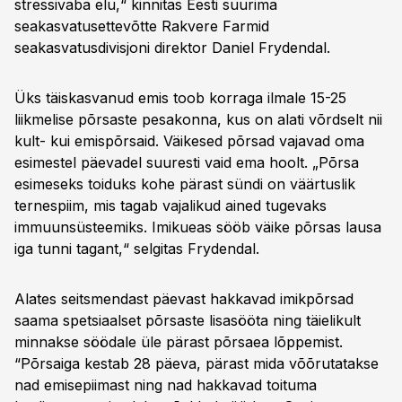
stressivaba elu,“ kinnitas Eesti suurima
seakasvatusettevõtte Rakvere Farmid
seakasvatusdivisjoni direktor Daniel Frydendal.
Üks täiskasvanud emis toob korraga ilmale 15-25
liikmelise põrsaste pesakonna, kus on alati võrdselt nii
kult- kui emispõrsaid. Väikesed põrsad vajavad oma
esimestel päevadel suuresti vaid ema hoolt. „Põrsa
esimeseks toiduks kohe pärast sündi on väärtuslik
ternespiim, mis tagab vajalikud ained tugevaks
immuunsüsteemiks. Imikueas sööb väike põrsas lausa
iga tunni tagant,“ selgitas Frydendal.
Alates seitsmendast päevast hakkavad imikpõrsad
saama spetsiaalset põrsaste lisasööta ning täielikult
minnakse söödale üle pärast põrsaea lõppemist.
“Põrsaiga kestab 28 päeva, pärast mida võõrutatakse
nad emisepiimast ning nad hakkavad toituma