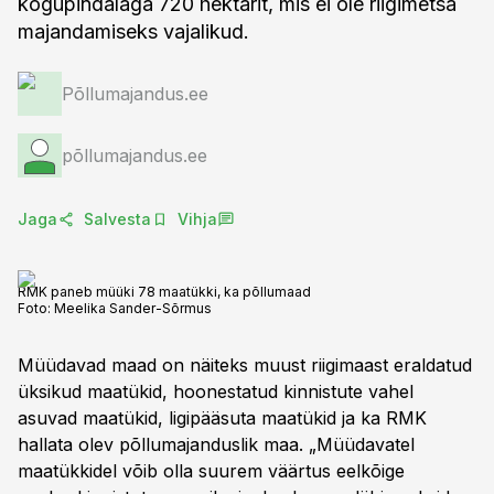
kogupindalaga 720 hektarit, mis ei ole riigimetsa
majandamiseks vajalikud.
Põllumajandus.ee
põllumajandus.ee
Jaga
Salvesta
Vihja
RMK paneb müüki 78 maatükki, ka põllumaad
Foto:
Meelika Sander-Sõrmus
Müüdavad maad on näiteks muust riigimaast eraldatud
üksikud maatükid, hoonestatud kinnistute vahel
asuvad maatükid, ligipääsuta maatükid ja ka RMK
hallata olev põllumajanduslik maa. „Müüdavatel
maatükkidel võib olla suurem väärtus eelkõige