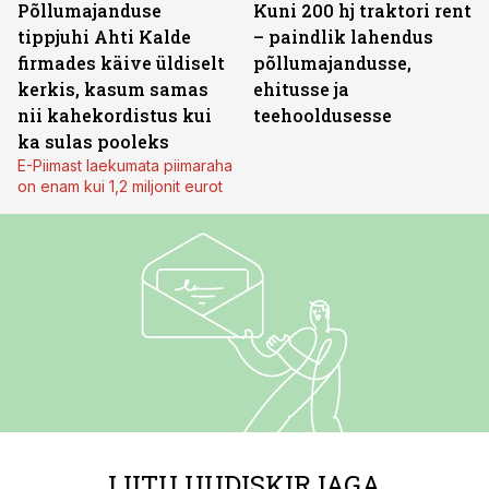
Põllumajanduse
Kuni 200 hj traktori rent
tippjuhi Ahti Kalde
– paindlik lahendus
firmades käive üldiselt
põllumajandusse,
kerkis, kasum samas
ehitusse ja
nii kahekordistus kui
teehooldusesse
ka sulas pooleks
E-Piimast laekumata piimaraha
on enam kui 1,2 miljonit eurot
LIITU UUDISKIRJAGA