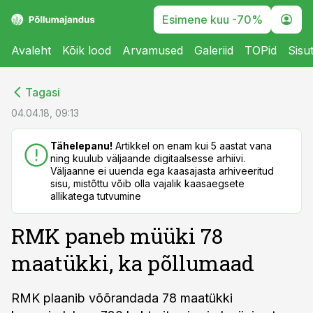
Esimene kuu -70%
Avaleht
Kõik lood
Arvamused
Galeriid
TOPid
Sisu
cebook
cebook
Tagasi
Twitter)
Twitter)
04.04.18, 09:13
kedIn
kedIn
Tähelepanu!
Artikkel on enam kui 5 aastat vana
ning kuulub väljaande digitaalsesse arhiivi.
ail
ail
Väljaanne ei uuenda ega kaasajasta arhiveeritud
sisu, mistõttu võib olla vajalik kaasaegsete
k
k
allikatega tutvumine
RMK paneb müüki 78
maatükki, ka põllumaad
RMK plaanib võõrandada 78 maatükki