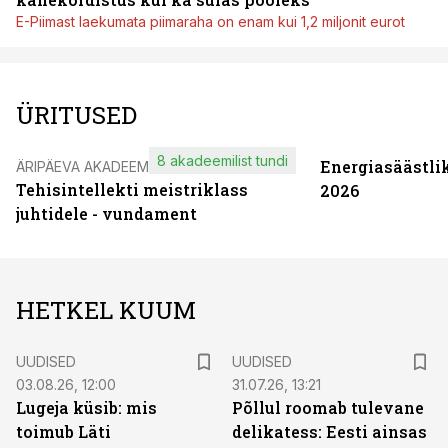
E-Piimast laekumata piimaraha on enam kui 1,2 miljonit eurot
ÜRITUSED
8 akadeemilist tundi
Energiasäästli
ÄRIPÄEVA AKADEEMIA
Tehisintellekti meistriklass
2026
juhtidele - vundament
HETKEL KUUM
UUDISED
UUDISED
03.08.26, 12:00
31.07.26, 13:21
Lugeja küsib: mis
Põllul roomab tulevane
toimub Läti
delikatess: Eesti ainsas