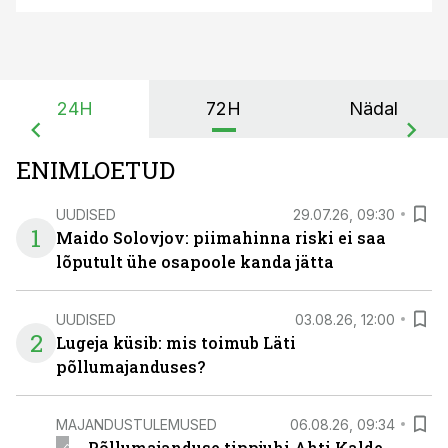
24H
72H
Nädal
ENIMLOETUD
UUDISED
29.07.26, 09:30
1
Maido Solovjov: piimahinna riski ei saa
lõputult ühe osapoole kanda jätta
UUDISED
03.08.26, 12:00
2
Lugeja küsib: mis toimub Läti
põllumajanduses?
MAJANDUSTULEMUSED
06.08.26, 09:34
Põllumajanduse tippjuhi Ahti Kalde