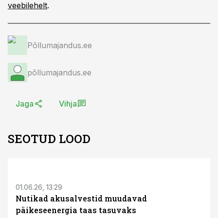
veebilehelt
.
Põllumajandus.ee
põllumajandus.ee
Jaga
Vihja
SEOTUD LOOD
ST
01.06.26, 13:29
Nutikad akusalvestid muudavad
päikeseenergia taas tasuvaks