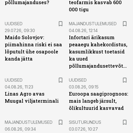
põllumajanduses?
teofarmis kasvab 600
000 tigu
UUDISED
MAJANDUSTULEMUSED
29.07.26, 09:30
04.08.26, 12:14
Maido Solovjov:
Infortari ärikasum
piimahinna riski ei saa
peaaegu kahekordistus,
lõputult ühe osapoole
kasumlikkust toetasid
kanda jätta
ka uued
põllumajandusettevõtted
UUDISED
UUDISED
04.08.26, 11:23
03.08.26, 09:15
Linas Agro avas
Euroopa saagiprognoos:
Muugal viljaterminali
mais langeb järsult,
õlikultuurid kasvavad
ST
MAJANDUSTULEMUSED
SISUTURUNDUS
06.08.26, 09:34
03.07.26, 10:27