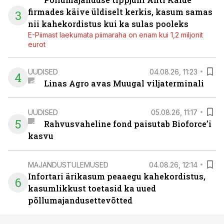
firmades käive üldiselt kerkis, kasum samas
3
nii kahekordistus kui ka sulas pooleks
E-Piimast laekumata piimaraha on enam kui 1,2 miljonit
eurot
UUDISED
04.08.26, 11:23
4
Linas Agro avas Muugal viljaterminali
UUDISED
05.08.26, 11:17
5
Rahvusvaheline fond paisutab Bioforce’i
kasvu
MAJANDUSTULEMUSED
04.08.26, 12:14
Infortari ärikasum peaaegu kahekordistus,
6
kasumlikkust toetasid ka uued
põllumajandusettevõtted