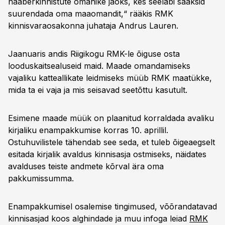
naaberkinnistute omanike jaoks, kes seeläbi saaksid
suurendada oma maaomandit,“ rääkis RMK
kinnisvaraosakonna juhataja Andrus Lauren.
Jaanuaris andis Riigikogu RMK-le õiguse osta
looduskaitsealuseid maid. Maade omandamiseks
vajaliku katteallikate leidmiseks müüb RMK maatükke,
mida ta ei vaja ja mis seisavad seetõttu kasutult.
Esimene maade müük on plaanitud korraldada avaliku
kirjaliku enampakkumise korras 10. aprillil.
Ostuhuvilistele tähendab see seda, et tuleb õigeaegselt
esitada kirjalik avaldus kinnisasja ostmiseks, näidates
avalduses teiste andmete kõrval ära oma
pakkumissumma.
Enampakkumisel osalemise tingimused, võõrandatavad
kinnisasjad koos alghindade ja muu infoga leiad
RMK