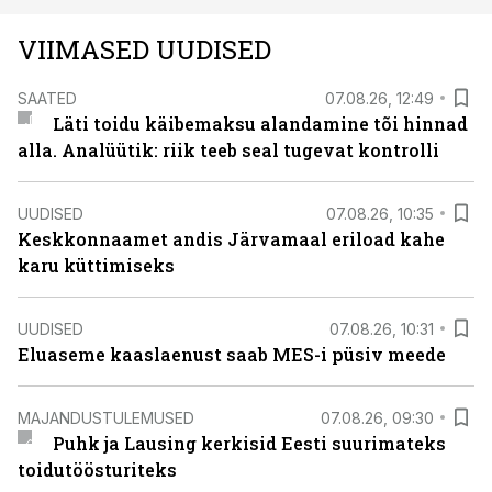
VIIMASED UUDISED
SAATED
07.08.26, 12:49
Läti toidu käibemaksu alandamine tõi hinnad
alla. Analüütik: riik teeb seal tugevat kontrolli
UUDISED
07.08.26, 10:35
Keskkonnaamet andis Järvamaal eriload kahe
karu küttimiseks
UUDISED
07.08.26, 10:31
Eluaseme kaaslaenust saab MES-i püsiv meede
MAJANDUSTULEMUSED
07.08.26, 09:30
Puhk ja Lausing kerkisid Eesti suurimateks
toidutöösturiteks