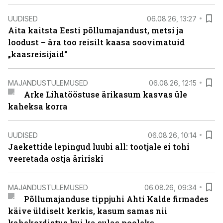
UUDISED
06.08.26, 13:27
Aita kaitsta Eesti põllumajandust, metsi ja
loodust – ära too reisilt kaasa soovimatuid
„kaasreisijaid“
MAJANDUSTULEMUSED
06.08.26, 12:15
Arke Lihatööstuse ärikasum kasvas üle
kaheksa korra
UUDISED
06.08.26, 10:14
Jaekettide lepingud luubi all: tootjale ei tohi
veeretada ostja äririski
MAJANDUSTULEMUSED
06.08.26, 09:34
Põllumajanduse tippjuhi Ahti Kalde firmades
käive üldiselt kerkis, kasum samas nii
kahekordistus kui ka sulas pooleks