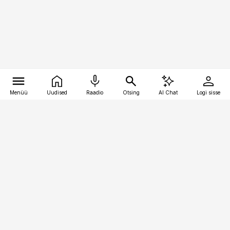
Menüü
Uudised
Raadio
Otsing
AI Chat
Logi sisse
Vana-Lõuna 39/1, 19094 Tallinn
(+372) 667 0111
pollumajandus@pollumajandus.ee
Telli
Reklaam
Firmast