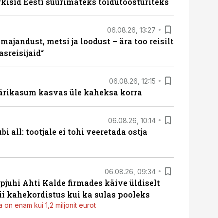
rkisid Eesti suurimateks toidutöösturiteks
06.08.26, 13:27
majandust, metsi ja loodust – ära too reisilt
sreisijaid“
06.08.26, 12:15
ärikasum kasvas üle kaheksa korra
06.08.26, 10:14
i all: tootjale ei tohi veeretada ostja
06.08.26, 09:34
pjuhi Ahti Kalde firmades käive üldiselt
i kahekordistus kui ka sulas pooleks
 on enam kui 1,2 miljonit eurot