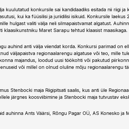
ja kuulutatud konkursile sai kandidaadiks esitada nii riigi ja 
utusi, kui ka füüsilisi ja juriidilisi isikuid. Konkursile laekus 
ille hulgast valiti välja neli silmapaistvamat algatust. Auhin
sti klaasikunstniku Maret Sarapu tehtud klaasist maasikaga.
gu auhind anti välja viiendat korda. Konkursi parimad on e
nud väljapaistva regionaalarengu algatuse või teo, mille tu
onna majandus, loodud uusi töökohti või pakutud piirkonnasp
eenuseid või millel on olnud oluline mõju regionaalarengu t
mus Stenbocki maja Riigipitsati saalis, kus anti üle Regiona
ellele järgnes koosviibimine ja Stenbocki maja tutvustav eks
said auhinna Ants Väärsi, Rõngu Pagar OÜ, AS Konesko ja M