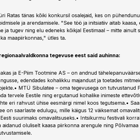
üri Ratas tänas kõiki konkursil osalejaid, kes on pühendun
misele ja arendamisele. "See töö ja initsiatiiv aitab kaasa
ne ja tugev ning elu edeneks kõikjal Eestimaal – mitte ainult 
 ka maapiirkonnas," ütles ta.
 regionaalvaldkonna tegevuse eest said auhinna:
akas ja E-Piim Tootmine AS – on andnud tähelepanuväärs
engusse, edendades kohalikku majandust ja toetades mitmei
jekte.• MTÜ Sibulatee – oma tegevusega on tutvustanud P
nda tervele Eestile ning ergutanud kohalike inimeste ettevõtl
te eri rahvust ühise eesmärgi nimel koos tegutsema.• Saa
ee on saarlaste edulugu, mille käigus 12 väiksemat omavalit
t Eesti suurimaks omavalitsuseks.• Intsikurmu festivali kor
 aidanud oluliselt kaasa piirkonna arengule ning Põlvamaa 
tutvustamisele.