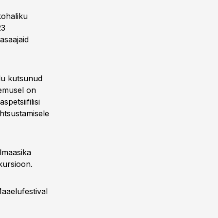
kohaliku
23
nasaajaid
llu kutsunud
lemusel on
etsiifilisi
ähtsustamisele
almaasika
kursioon.
aaelufestival