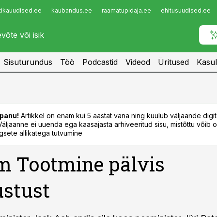
tikauudised.ee
kaubandus.ee
raamatupidaja.ee
ehitusuudised.ee
Infopank
Radar
Sisuturundus
Töö
Podcastid
Videod
Üritused
Kasul
panu!
Artikkel on enam kui 5 aastat vana ning kuulub väljaande digi
. Väljaanne ei uuenda ega kaasajasta arhiveeritud sisu, mistõttu võib ol
sete allikatega tutvumine
m Tootmine pälvis
stust