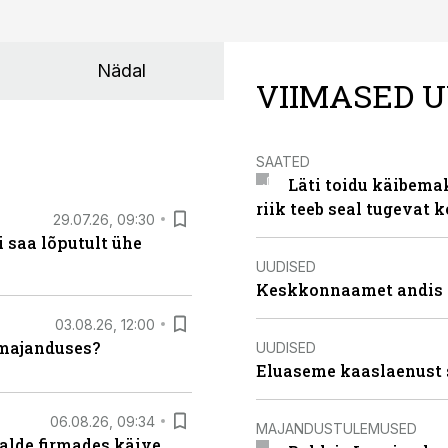
Nädal
VIIMASED U
SAATED
Läti toidu käibema
riik teeb seal tugevat k
29.07.26, 09:30
 saa lõputult ühe
UUDISED
Keskkonnaamet andis J
03.08.26, 12:00
umajanduses?
UUDISED
Eluaseme kaaslaenust 
06.08.26, 09:34
MAJANDUSTULEMUSED
alde firmades käive