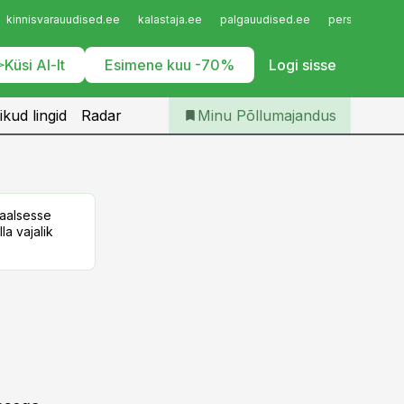
Iseteenindus
kinnisvarauudised.ee
kalastaja.ee
palgauudised.ee
personaliuudi
Telli Põllumajandus
Küsi AI-lt
Esimene kuu -70%
Logi sisse
ikud lingid
Radar
Minu Põllumajandus
taalsesse
la vajalik