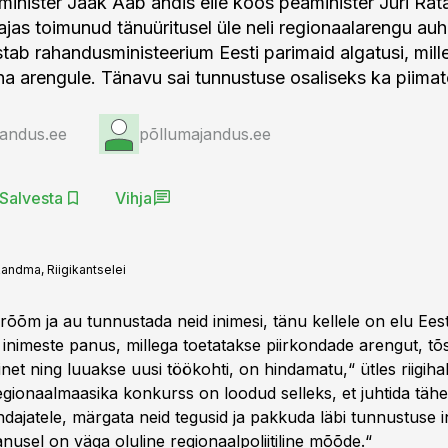
 minister Jaak Aab andis eile koos peaminister Jüri Ra
jas toimunud tänuüritusel üle neli regionaalarengu auhi
tab rahandusministeerium Eesti parimaid algatusi, mille
na arengule. Tänavu sai tunnustuse osaliseks ka piimat
jandus.ee
põllumajandus.ee
Salvesta
Vihja
andma, Riigikantselei
rõõm ja au tunnustada neid inimesi, tänu kellele on elu Ee
 inimeste panus, millega toetatakse piirkondade arengut, tõ
et ning luuakse uusi töökohti, on hindamatu,“ ütles riigiha
gionaalmaasika konkurss on loodud selleks, et juhtida täh
ndajatele, märgata neid tegusid ja pakkuda läbi tunnustuse 
panusel on väga oluline regionaalpoliitiline mõõde.“