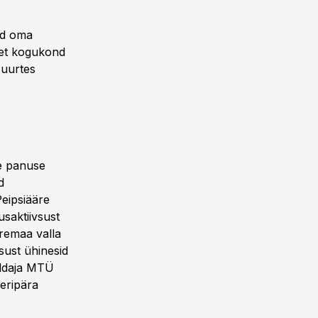
ud oma
, et kogukond
suurtes
e panuse
d
eipsiääre
usaktiivsust
remaa valla
sust ühinesid
raldaja MTÜ
eripära