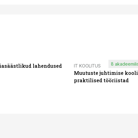
8 akadeemilis
iasäästlikud lahendused
IT KOOLITUS
Muutuste juhtimise kooli
praktilised tööriistad