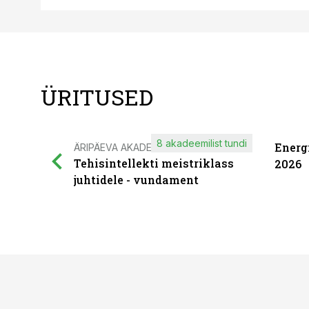
ÜRITUSED
8 akadeemilist tundi
Energ
ÄRIPÄEVA AKADEEMIA
Tehisintellekti meistriklass
2026
juhtidele - vundament