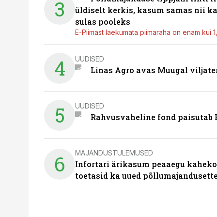
3
üldiselt kerkis, kasum samas nii k
sulas pooleks
E-Piimast laekumata piimaraha on enam kui 1,2
UUDISED
4
Linas Agro avas Muugal viljate
UUDISED
5
Rahvusvaheline fond paisutab B
MAJANDUSTULEMUSED
6
Infortari ärikasum peaaegu kaheko
toetasid ka uued põllumajandusett