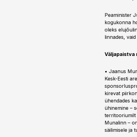
Peaminister J
kogukonna hoid
oleks elujõuli
linnades, vaid
Väljapaistva
• Jaanus Mur
Kesk-Eesti ar
sponsorluspro
kirevat piirko
ühendades kah
ühinemine – s
territooriumil
Munalinn – on
säilimisele ja 