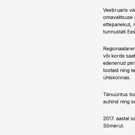
Veebruaris väl
omavalitsuse as
ettepanekut, m
tunnustati Ee
Regionaalaren
või korda saat
edenenud piirk
tooteid ning t
ühiskonnas.
Tänuüritus toi
auhind ning s
2017. aastal 
Sõmerul.