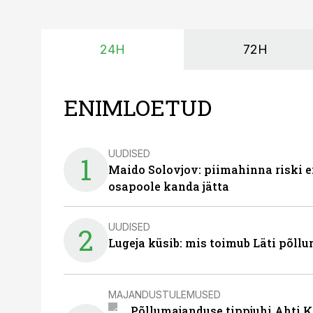
24H
72H
ENIMLOETUD
UUDISED
1
Maido Solovjov: piimahinna riski ei
osapoole kanda jätta
UUDISED
2
Lugeja küsib: mis toimub Läti põll
MAJANDUSTULEMUSED
Põllumajanduse tippjuhi Ahti K