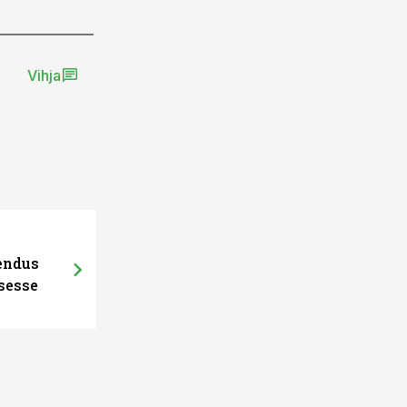
Vihja
hendus
sesse