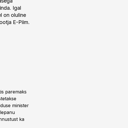
tasega
nda. Igal
l on oluline
ootja E-Piim.
stis paremaks
stetakse
lduse minister
elepanu
innustust ka