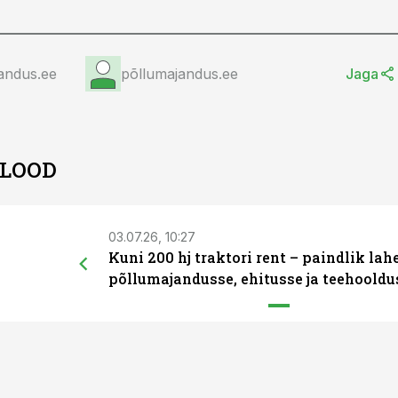
andus.ee
põllumajandus.ee
Jaga
 LOOD
03.07.26, 10:27
Kuni 200 hj traktori rent – paindlik la
põllumajandusse, ehitusse ja teehooldu