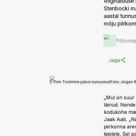
Riigihalduse
Stenbocki ma
aastal tunnus
mõju piirkon
Põlluma
Jaga
E-Piim Tootmine pälvis tunnustust
Foto:
Jürgen R
„Mul on suur 
läinud. Nende
kodukoha main
Jaak Aab. „Re
piirkonna are
teistele. Sel 