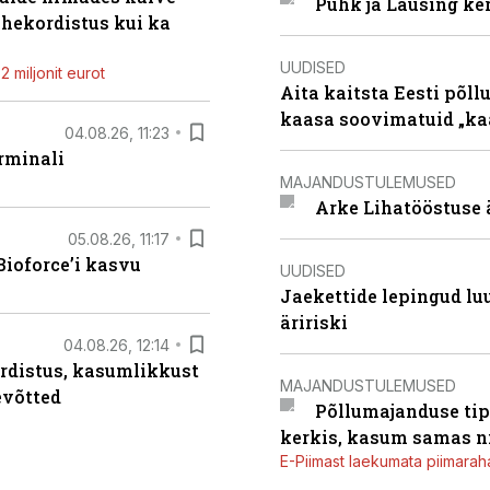
Puhk ja Lausing ke
ahekordistus kui ka
UUDISED
 miljonit eurot
Aita kaitsta Eesti põllu
kaasa soovimatuid „kaa
04.08.26, 11:23
rminali
MAJANDUSTULEMUSED
Arke Lihatööstuse 
05.08.26, 11:17
ioforce’i kasvu
UUDISED
Jaekettide lepingud luub
äririski
04.08.26, 12:14
rdistus, kasumlikkust
MAJANDUSTULEMUSED
evõtted
Põllumajanduse tip
kerkis, kasum samas ni
E-Piimast laekumata piimaraha