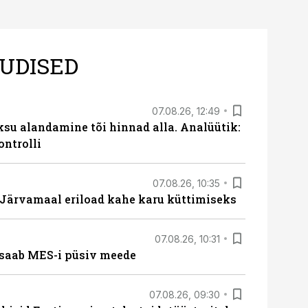
UDISED
07.08.26, 12:49
ksu alandamine tõi hinnad alla. Analüütik:
ontrolli
07.08.26, 10:35
ärvamaal eriload kahe karu küttimiseks
07.08.26, 10:31
saab MES-i püsiv meede
07.08.26, 09:30