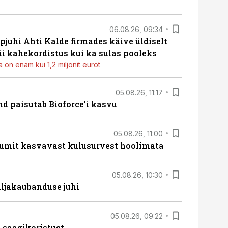
06.08.26, 09:34
pjuhi Ahti Kalde firmades käive üldiselt
i kahekordistus kui ka sulas pooleks
 on enam kui 1,2 miljonit eurot
05.08.26, 11:17
d paisutab Bioforce’i kasvu
05.08.26, 11:00
umit kasvavast kulusurvest hoolimata
05.08.26, 10:30
ljakaubanduse juhi
05.08.26, 09:22
 saagikoristust