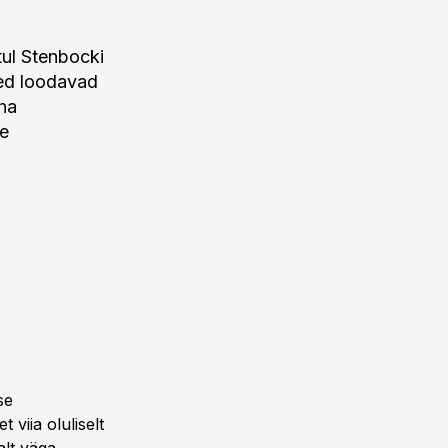
tul Stenbocki
hed loodavad
ha
te
se
viia oluliselt