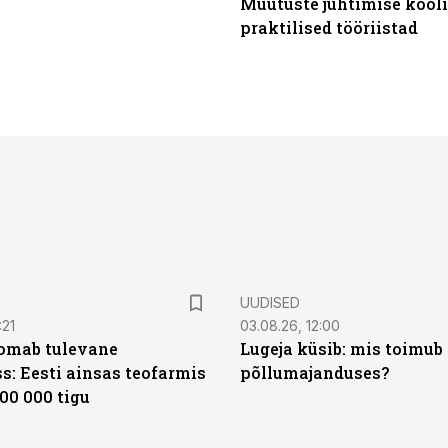
Muutuste juhtimise kooli
praktilised tööriistad
UUDISED
:21
03.08.26, 12:00
oomab tulevane
Lugeja küsib: mis toimub 
s: Eesti ainsas teofarmis
põllumajanduses?
00 000 tigu