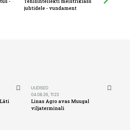
tus -
Tehisintellekti meistriklass
Muutuste
juhtidele - vundament
praktilis
UUDISED
04.08.26, 11:23
Läti
Linas Agro avas Muugal
viljaterminali