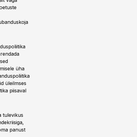
alt väga
toetuste
aubanduskoja
uspoliitika
uurendada
used
misele üha
nduspoliitika
id üleilmses
ika piisaval
a tulevikus
dekriisiga,
s oma panust