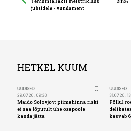
Tehisintellekti meistriklass
2026
juhtidele - vundament
HETKEL KUUM
UUDISED
UUDISED
29.07.26, 09:30
31.07.26, 13
Maido Solovjov: piimahinna riski
Põllul r
ei saa lõputult ühe osapoole
delikates
kanda jätta
kasvab 6