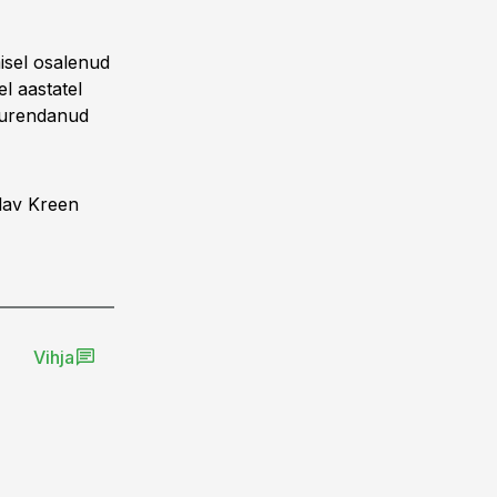
isel osalenud
l aastatel
suurendanud
lav Kreen
Vihja