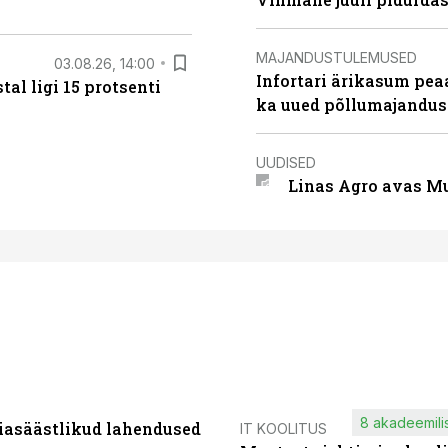
MAJANDUSTULEMUSED
03.08.26, 14:00
Infortari ärikasum pea
al ligi 15 protsenti
ka uued põllumajandus
UUDISED
Linas Agro avas Mu
8 akadeemilis
iasäästlikud lahendused
IT KOOLITUS