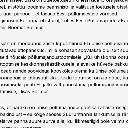
eskmisele. Siiski on otsetoetused liikmesriikide lõikes jätkuv
el, mistõttu loodame peaministri ja valitsuse toetusele otse
s uuel perioodil, et tagada Eesti põllumeestele võrdsed
ngimused Euroopa ühisturul,“ ütles Eesti Põllumajandus-K
mees Roomet Sõrmus.
jon on möödunud aasta lõpus teinud ELi ühise põllumajand
dutavad ettepanekud, mille kohaselt soovitakse oluliselt s
eid nõudeid põllumajandustootmisele. „Kui ühiskonna oot
tootmise keskkonnasäästlikkusele ja avalike hüvede pakku
s peab nende soovidega kooskõlas olema ka ühise põllumaja
onnahoid ja jätkusuutlikkus toidu tootmisel on aja nõue, ku
püsimiseks peab EL jätkuvalt panustama põllumajanduspoliit
tamisse,“ lisas Sõrmus.
kis, et paraku on ühise põllumajanduspoliitika rahastamiseg
bakindlust – eelkõige seoses Suurbritannia lahkumise ja rän
elarve panna suure surve alla, kui liikmesriigid pole valmi