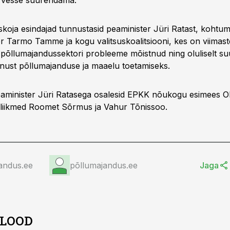
arvesse suurendama.
koja esindajad tunnustasid peaminister Jüri Ratast, kohtum
r Tarmo Tamme ja kogu valitsuskoalitsiooni, kes on viimaste
tud põllumajandussektori probleeme mõistnud ning oluliselt 
panust põllumajanduse ja maaelu toetamiseks.
aminister Jüri Ratasega osalesid EPKK nõukogu esimees O
 liikmed Roomet Sõrmus ja Vahur Tõnissoo.
andus.ee
põllumajandus.ee
Jaga
 LOOD