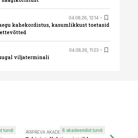
04.08.26, 12:14
aegu kahekordistus, kasumlikkust toetasid
ettevõtted
04.08.26, 11:23
ugal viljaterminali
t tundi
8 akadeemilist tundi
ÄRIPÄEVA AKADEEMIA
IT KOOLIT