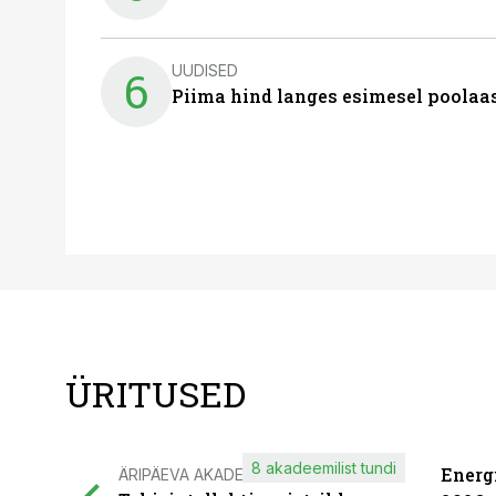
UUDISED
6
Piima hind langes esimesel poolaast
ÜRITUSED
8 akadeemilist tundi
Energ
ÄRIPÄEVA AKADEEMIA