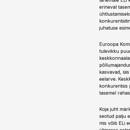
lähemale ELi k
erineval tasem
ühtlustamisek
konkurentsiti
juhatuse esi
Euroopa Komis
tulevikku puu
keskkonnaalas
põllumajandus
kasvavad, sii
eelarve. Keskk
konkurentsis 
tasemel rahas
Koja juht mär
seotud palju e
mis võib ELi e