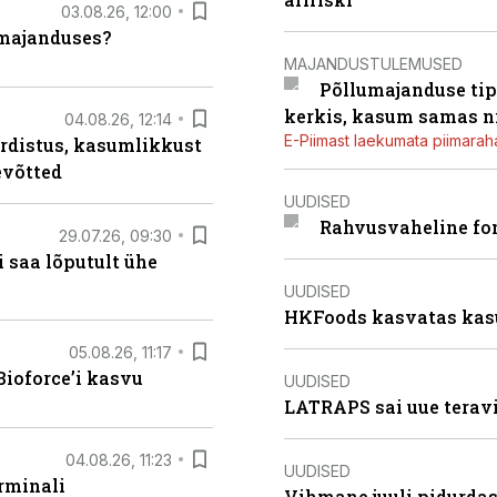
03.08.26, 12:00
umajanduses?
MAJANDUSTULEMUSED
Põllumajanduse tip
kerkis, kasum samas ni
04.08.26, 12:14
E-Piimast laekumata piimaraha
rdistus, kasumlikkust
evõtted
UUDISED
Rahvusvaheline fon
29.07.26, 09:30
 saa lõputult ühe
UUDISED
HKFoods kasvatas kas
05.08.26, 11:17
ioforce’i kasvu
UUDISED
LATRAPS sai uue teravi
04.08.26, 11:23
UUDISED
rminali
Vihmane juuli pidurdas