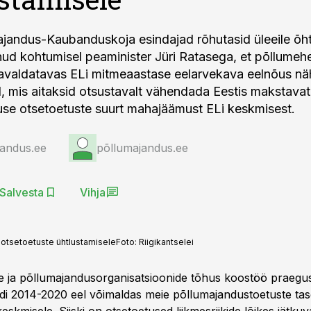
ajandus-Kaubanduskoja esindajad rõhutasid üleeile õh
ud kohtumisel peaminister Jüri Ratasega, et põllume
avaldatavas ELi mitmeaastase eelarvekava eelnõus nä
, mis aitaksid otsustavalt vähendada Eestis makstava
se otsetoetuste suurt mahajäämust ELi keskmisest.
jandus.ee
põllumajandus.ee
Salvesta
Vihja
a otsetoetuste ühtlustamisele
Foto:
Riigikantselei
use ja põllumajandusorganisatsioonide tõhus koostöö praegu
i 2014-2020 eel võimaldas meie põllumajandustoetuste taset 