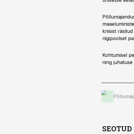
ühisesse eel
Põllumajandus
maaeluministe
kriisist räsi
riigipoolset 
Kohtumisel pe
ning juhatuse
Põllumaj
SEOTUD