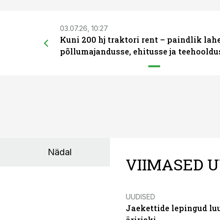
03.07.26, 10:27
Kuni 200 hj traktori rent – paindlik la
põllumajandusse, ehitusse ja teehooldu
Nädal
VIIMASED U
UUDISED
Jaekettide lepingud luub
äririski