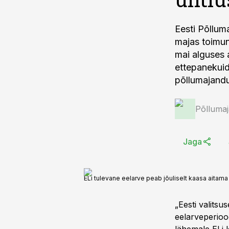
Eesti Põllum
majas toimun
mai alguses 
ettepanekuid
põllumajandu
Põlluma
Jaga
ELi tulevane eelarve peab jõuliselt kaasa aitam
„Eesti valits
eelarveperiood