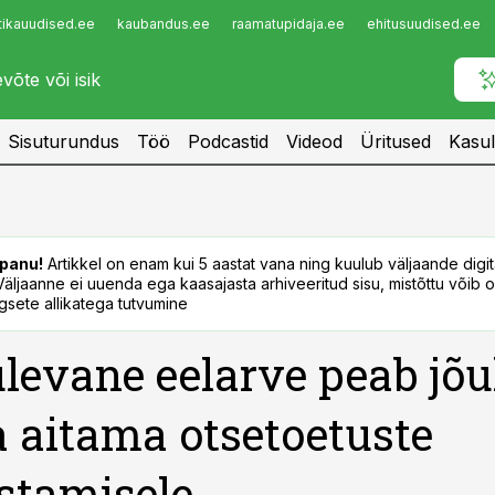
tikauudised.ee
kaubandus.ee
raamatupidaja.ee
ehitusuudised.ee
Infopank
Radar
Sisuturundus
Töö
Podcastid
Videod
Üritused
Kasul
panu!
Artikkel on enam kui 5 aastat vana ning kuulub väljaande digi
. Väljaanne ei uuenda ega kaasajasta arhiveeritud sisu, mistõttu võib ol
sete allikatega tutvumine
ulevane eelarve peab jõul
 aitama otsetoetuste
stamisele