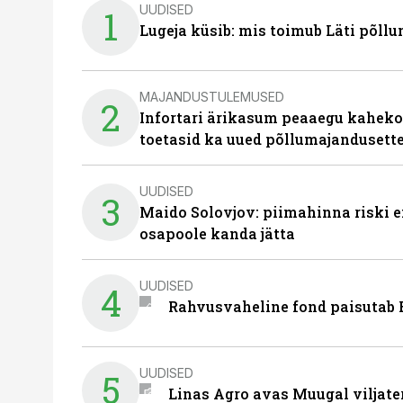
UUDISED
1
Lugeja küsib: mis toimub Läti põll
MAJANDUSTULEMUSED
2
Infortari ärikasum peaaegu kaheko
toetasid ka uued põllumajandusett
UUDISED
3
Maido Solovjov: piimahinna riski ei
osapoole kanda jätta
UUDISED
4
Rahvusvaheline fond paisutab B
UUDISED
5
Linas Agro avas Muugal viljate