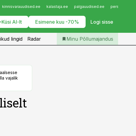
Iseteenindus
kinnisvarauudised.ee
kalastaja.ee
palgauudised.ee
personaliuudi
Telli Põllumajandus
Küsi AI-lt
Esimene kuu -70%
Logi sisse
ikud lingid
Radar
Minu Põllumajandus
taalsesse
la vajalik
iselt