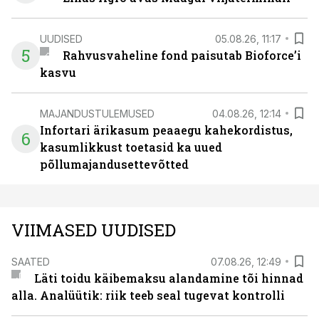
UUDISED
05.08.26, 11:17
5
Rahvusvaheline fond paisutab Bioforce’i
kasvu
MAJANDUSTULEMUSED
04.08.26, 12:14
Infortari ärikasum peaaegu kahekordistus,
6
kasumlikkust toetasid ka uued
põllumajandusettevõtted
VIIMASED UUDISED
SAATED
07.08.26, 12:49
Läti toidu käibemaksu alandamine tõi hinnad
alla. Analüütik: riik teeb seal tugevat kontrolli