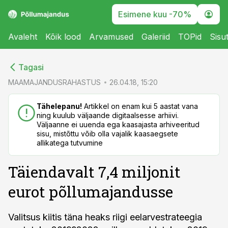
Esimene kuu -70%
Avaleht
Kõik lood
Arvamused
Galeriid
TOPid
Sisu
cebook
cebook
Tagasi
Twitter)
Twitter)
MAAMAJANDUSRAHASTUS
26.04.18, 15:20
kedIn
kedIn
Tähelepanu!
Artikkel on enam kui 5 aastat vana
ning kuulub väljaande digitaalsesse arhiivi.
ail
ail
Väljaanne ei uuenda ega kaasajasta arhiveeritud
sisu, mistõttu võib olla vajalik kaasaegsete
k
k
allikatega tutvumine
Täiendavalt 7,4 miljonit
eurot põllumajandusse
Valitsus kiitis täna heaks riigi eelarvestrateegia