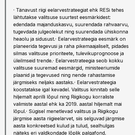
· Tänavust riigi eelarvestrateegiat ehk RESi tehes
lähtutakse valitsuse suurtest eesmärkidest:
edendada majanduskasvu, suurendada rahvaarvu,
tugevdada julgeolekut ning suurendada ühiskonna
heaolu ja sidusust.· Eelarvestrateegia eesmärk on
planeerida tegevusi ja raha pikemaajaliselt, pidades
silmas valitsuse prioriteete, tulevikuprognoose ja
üleilmseid trende.· Eelarvestrateegia seob kokku
valitsuse suuremad eesmärgid, ministeeriumide
plaanid ja tegevused ning nende rahastamise
järgmiseks neljaks aastaks.· Eelarvestrateegia
koostatakse igal kevadel. Valitsus kinnitab selle
hiljemalt aprilli lõpul ning Riigikogu korraliste
valimiste aastal ehk ka 2019. aastal hiljemalt mai
lõpul.· Sügisel menetlevad valitsus ja Riigikogu
järgmise aasta riigieelarvet, siis selguvad järgmise
aasta konkreetsed kulud ja tulud, sealhulgas
näiteks eri valdkondade lõplik palgafond.