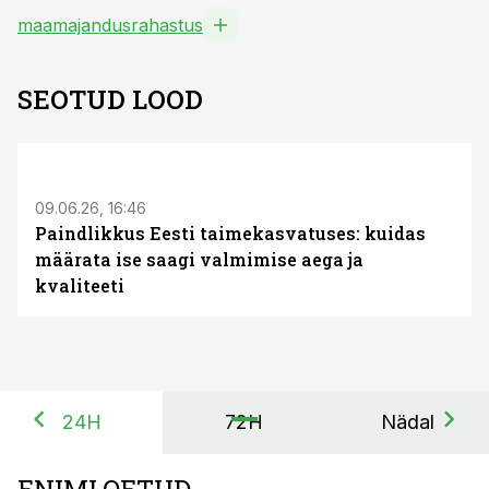
maamajandusrahastus
SEOTUD LOOD
ST
09.06.26, 16:46
Paindlikkus Eesti taimekasvatuses: kuidas
määrata ise saagi valmimise aega ja
kvaliteeti
24H
72H
Nädal