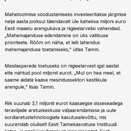
Mahetootmise soodustamiseks investeeritakse järgmise
nelja aasta jooksul täiendavalt üle kaheksa miljoni euro
Eesti maaelu arengukava ja riigieelarvelisi vahendeid.
„Mahemajanduse edendamine on üks valitsuse
prioriteete. Rõõm on näha, et leiti lahendus
mahemajanduse toetamiseks,” ütles Tamm.
Mesilasperede toetuseks on riigieelarvest igal aastal
ette nähtud pool miljonit eurot. „Mul on hea meel, et
saame aidata kaasa mesindussektori kestlikule
arengule,” lisas Tamm.
Riik suunab 3,1 miljonit eurot kaasaegse sisseseadega
teraviljade aretuskeskuse väljaarendamisse ja uute
sordiaretustehnoloogiate kasutuselevõttu, mis
suurendab oluliselt Eesti Taimekasvatuse Instituudi