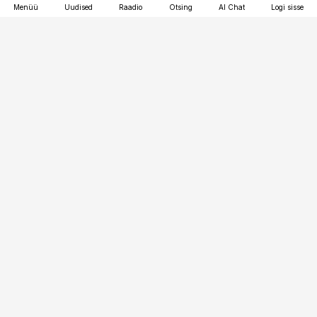
Menüü
Uudised
Raadio
Otsing
AI Chat
Logi sisse
Vana-Lõuna 39/1, 19094 Tallinn
(+372) 667 0111
pollumajandus@pollumajandus.ee
Telli
Reklaam
Firmast
Sisu kasutamisõigused
Ajakirjaniku
eetikakoodeks
Üldtingimused
Privaatsustingimused
Küpsiste poliitika
KKK
Eesti Meediaettevõtete
Eelistuste haldamine
Liit