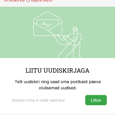
on enam kui 1,2 miljonit eurot
LIITU UUDISKIRJAGA
Telli uudiskiri ning saad oma postkasti päeva
olulisemad uudised.
Liitun