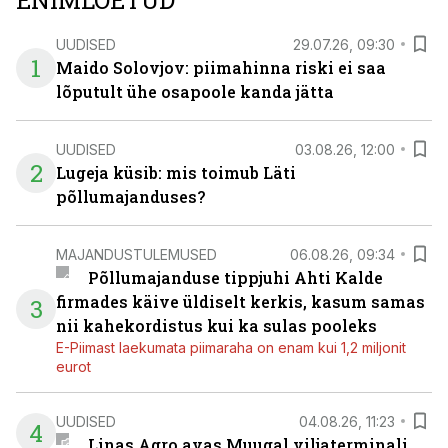
ENIMLOETUD
UUDISED
29.07.26, 09:30
1
Maido Solovjov: piimahinna riski ei saa
lõputult ühe osapoole kanda jätta
UUDISED
03.08.26, 12:00
2
Lugeja küsib: mis toimub Läti
põllumajanduses?
MAJANDUSTULEMUSED
06.08.26, 09:34
Põllumajanduse tippjuhi Ahti Kalde
firmades käive üldiselt kerkis, kasum samas
3
nii kahekordistus kui ka sulas pooleks
E-Piimast laekumata piimaraha on enam kui 1,2 miljonit
eurot
UUDISED
04.08.26, 11:23
4
Linas Agro avas Muugal viljaterminali