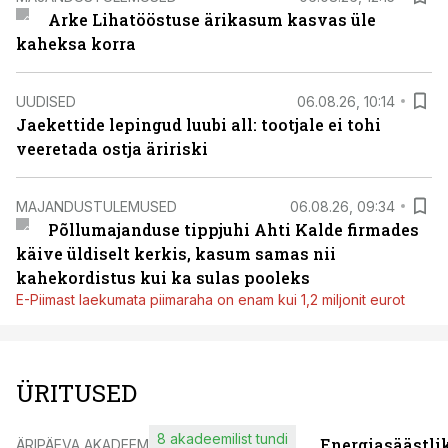
Arke Lihatööstuse ärikasum kasvas üle
kaheksa korra
UUDISED
06.08.26, 10:14
Jaekettide lepingud luubi all: tootjale ei tohi
veeretada ostja äririski
MAJANDUSTULEMUSED
06.08.26, 09:34
Põllumajanduse tippjuhi Ahti Kalde firmades
käive üldiselt kerkis, kasum samas nii
kahekordistus kui ka sulas pooleks
E-Piimast laekumata piimaraha on enam kui 1,2 miljonit eurot
ÜRITUSED
8 akadeemilist tundi
Energiasäästli
ÄRIPÄEVA AKADEEMIA