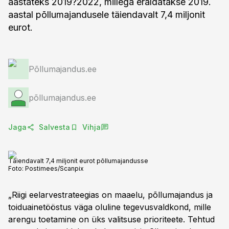
aastateks 2019?2022, millega eraldatakse 2019.
aastal põllumajandusele täiendavalt 7,4 miljonit
eurot.
Põllumajandus.ee
põllumajandus.ee
Jaga
Salvesta
Vihja
Täiendavalt 7,4 miljonit eurot põllumajandusse
Foto:
Postimees/Scanpix
„Riigi eelarvestrateegias on maaelu, põllumajandus ja
toiduainetööstus väga oluline tegevusvaldkond, mille
arengu toetamine on üks valitsuse prioriteete. Tehtud