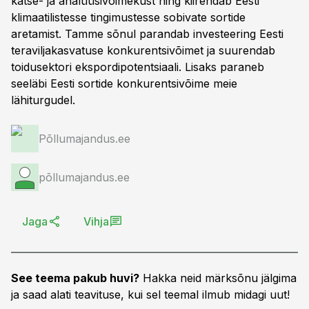
katse- ja analüüsivõimekust ning kiirendab Eesti
klimaatilistesse tingimustesse sobivate sortide
aretamist. Tamme sõnul parandab investeering Eesti
teraviljakasvatuse konkurentsivõimet ja suurendab
toidusektori ekspordipotentsiaali. Lisaks paraneb
seeläbi Eesti sortide konkurentsivõime meie
lähiturgudel.
Põllumajandus.ee
põllumajandus.ee
Jaga
Vihja
See teema pakub huvi?
Hakka neid märksõnu jälgima
ja saad alati teavituse, kui sel teemal ilmub midagi uut!