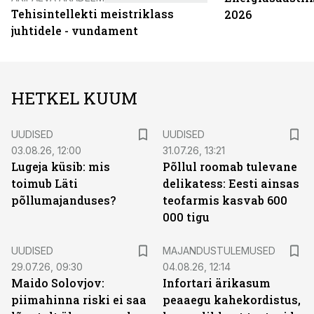
Tehisintellekti meistriklass
2026
juhtidele - vundament
HETKEL KUUM
UUDISED
UUDISED
03.08.26, 12:00
31.07.26, 13:21
Lugeja küsib: mis
Põllul roomab tulevane
toimub Läti
delikatess: Eesti ainsas
põllumajanduses?
teofarmis kasvab 600
000 tigu
UUDISED
MAJANDUSTULEMUSED
29.07.26, 09:30
04.08.26, 12:14
Maido Solovjov:
Infortari ärikasum
piimahinna riski ei saa
peaaegu kahekordistus,