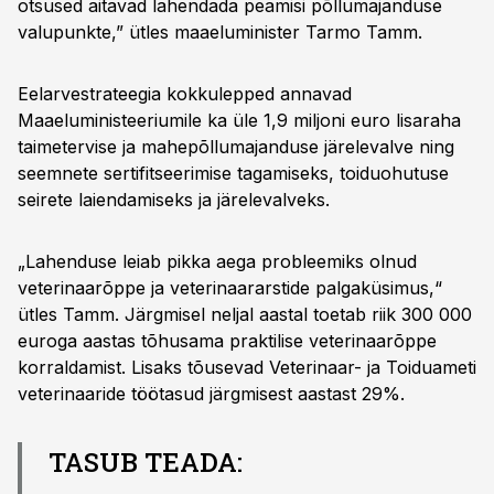
otsused aitavad lahendada peamisi põllumajanduse
valupunkte,” ütles maaeluminister Tarmo Tamm.
Eelarvestrateegia kokkulepped annavad
Maaeluministeeriumile ka üle 1,9 miljoni euro lisaraha
taimetervise ja mahepõllumajanduse järelevalve ning
seemnete sertifitseerimise tagamiseks, toiduohutuse
seirete laiendamiseks ja järelevalveks.
„Lahenduse leiab pikka aega probleemiks olnud
veterinaarõppe ja veterinaararstide palgaküsimus,“
ütles Tamm. Järgmisel neljal aastal toetab riik 300 000
euroga aastas tõhusama praktilise veterinaarõppe
korraldamist. Lisaks tõusevad Veterinaar- ja Toiduameti
veterinaaride töötasud järgmisest aastast 29%.
TASUB TEADA: