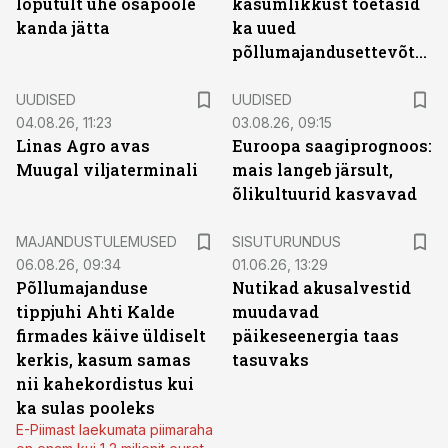
lõputult ühe osapoole
kasumlikkust toetasid
kanda jätta
ka uued
põllumajandusettevõtted
UUDISED
UUDISED
04.08.26, 11:23
03.08.26, 09:15
Linas Agro avas
Euroopa saagiprognoos:
Muugal viljaterminali
mais langeb järsult,
õlikultuurid kasvavad
ST
MAJANDUSTULEMUSED
SISUTURUNDUS
06.08.26, 09:34
01.06.26, 13:29
Põllumajanduse
Nutikad akusalvestid
tippjuhi Ahti Kalde
muudavad
firmades käive üldiselt
päikeseenergia taas
kerkis, kasum samas
tasuvaks
nii kahekordistus kui
ka sulas pooleks
E-Piimast laekumata piimaraha