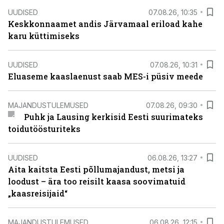
UUDISED
07.08.26, 10:35
Keskkonnaamet andis Järvamaal eriload kahe
karu küttimiseks
UUDISED
07.08.26, 10:31
Eluaseme kaaslaenust saab MES-i püsiv meede
MAJANDUSTULEMUSED
07.08.26, 09:30
Puhk ja Lausing kerkisid Eesti suurimateks
toidutöösturiteks
UUDISED
06.08.26, 13:27
Aita kaitsta Eesti põllumajandust, metsi ja
loodust – ära too reisilt kaasa soovimatuid
„kaasreisijaid“
MAJANDUSTULEMUSED
06.08.26, 12:15