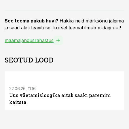
See teema pakub huvi?
Hakka neid märksõnu jälgima
ja saad alati teavituse, kui sel teemal ilmub midagi uut!
maamajandusrahastus
SEOTUD LOOD
ST
22.06.26, 11:16
Uus väetamisloogika aitab saaki paremini
kaitsta