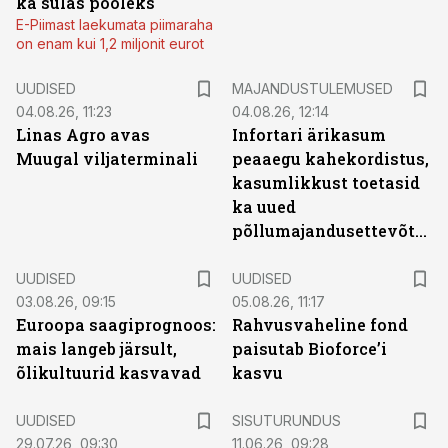
ka sulas pooleks
E-Piimast laekumata piimaraha
on enam kui 1,2 miljonit eurot
UUDISED
MAJANDUSTULEMUSED
04.08.26, 11:23
04.08.26, 12:14
Linas Agro avas
Infortari ärikasum
Muugal viljaterminali
peaaegu kahekordistus,
kasumlikkust toetasid
ka uued
põllumajandusettevõtted
UUDISED
UUDISED
03.08.26, 09:15
05.08.26, 11:17
Euroopa saagiprognoos:
Rahvusvaheline fond
mais langeb järsult,
paisutab Bioforce’i
õlikultuurid kasvavad
kasvu
ST
UUDISED
SISUTURUNDUS
29.07.26, 09:30
11.06.26, 09:28