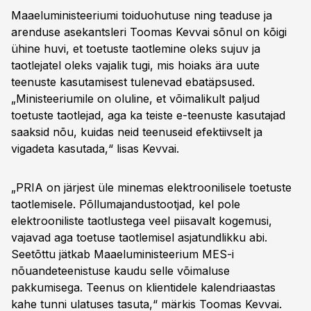
Maaeluministeeriumi toiduohutuse ning teaduse ja
arenduse asekantsleri Toomas Kevvai sõnul on kõigi
ühine huvi, et toetuste taotlemine oleks sujuv ja
taotlejatel oleks vajalik tugi, mis hoiaks ära uute
teenuste kasutamisest tulenevad ebatäpsused.
„Ministeeriumile on oluline, et võimalikult paljud
toetuste taotlejad, aga ka teiste e-teenuste kasutajad
saaksid nõu, kuidas neid teenuseid efektiivselt ja
vigadeta kasutada,“ lisas Kevvai.
„PRIA on järjest üle minemas elektroonilisele toetuste
taotlemisele. Põllumajandustootjad, kel pole
elektrooniliste taotlustega veel piisavalt kogemusi,
vajavad aga toetuse taotlemisel asjatundlikku abi.
Seetõttu jätkab Maaeluministeerium MES-i
nõuandeteenistuse kaudu selle võimaluse
pakkumisega. Teenus on klientidele kalendriaastas
kahe tunni ulatuses tasuta,“ märkis Toomas Kevvai.