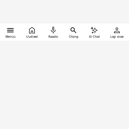
Menüü
Uudised
Raadio
Otsing
AI Chat
Logi sisse
Vana-Lõuna 39/1, 19094 Tallinn
(+372) 667 0111
pollumajandus@pollumajandus.ee
Telli
Reklaam
Firmast
Sisu kasutamisõigused
Ajakirjaniku
eetikakoodeks