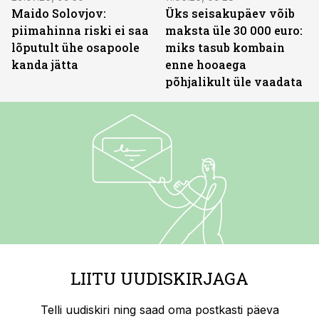
Maido Solovjov:
Üks seisakupäev võib
piimahinna riski ei saa
maksta üle 30 000 euro:
lõputult ühe osapoole
miks tasub kombain
kanda jätta
enne hooaega
põhjalikult üle vaadata
LIITU UUDISKIRJAGA
Telli uudiskiri ning saad oma postkasti päeva