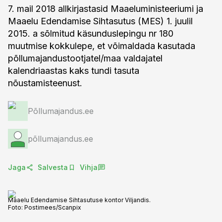
7. mail 2018 allkirjastasid Maaeluministeeriumi ja
Maaelu Edendamise Sihtasutus (MES) 1. juulil
2015. a sõlmitud käsunduslepingu nr 180
muutmise kokkulepe, et võimaldada kasutada
põllumajandustootjatel/maa valdajatel
kalendriaastas kaks tundi tasuta
nõustamisteenust.
Põllumajandus.ee
põllumajandus.ee
Jaga
Salvesta
Vihja
Maaelu Edendamise Sihtasutuse kontor Viljandis.
Foto:
Postimees/Scanpix