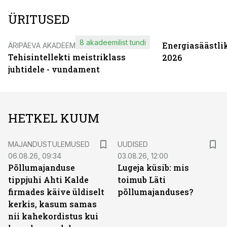
ÜRITUSED
8 akadeemilist tundi
Energiasäästli
ÄRIPÄEVA AKADEEMIA
Tehisintellekti meistriklass
2026
juhtidele - vundament
HETKEL KUUM
MAJANDUSTULEMUSED
UUDISED
06.08.26, 09:34
03.08.26, 12:00
Põllumajanduse
Lugeja küsib: mis
tippjuhi Ahti Kalde
toimub Läti
firmades käive üldiselt
põllumajanduses?
kerkis, kasum samas
nii kahekordistus kui