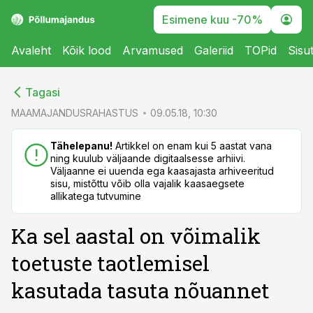
Esimene kuu -70%
Avaleht
Kõik lood
Arvamused
Galeriid
TOPid
Sisu
cebook
cebook
Tagasi
Twitter)
Twitter)
MAAMAJANDUSRAHASTUS
09.05.18, 10:30
kedIn
kedIn
Tähelepanu!
Artikkel on enam kui 5 aastat vana
ning kuulub väljaande digitaalsesse arhiivi.
ail
ail
Väljaanne ei uuenda ega kaasajasta arhiveeritud
sisu, mistõttu võib olla vajalik kaasaegsete
k
k
allikatega tutvumine
Ka sel aastal on võimalik
toetuste taotlemisel
kasutada tasuta nõuannet