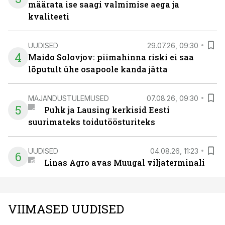
määrata ise saagi valmimise aega ja
kvaliteeti
UUDISED
29.07.26, 09:30
4
Maido Solovjov: piimahinna riski ei saa
lõputult ühe osapoole kanda jätta
MAJANDUSTULEMUSED
07.08.26, 09:30
5
Puhk ja Lausing kerkisid Eesti
suurimateks toidutöösturiteks
UUDISED
04.08.26, 11:23
6
Linas Agro avas Muugal viljaterminali
VIIMASED UUDISED