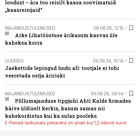
loodust – ära too reisilt kaasa soovimatuid
„kaasreisijaid“
MAJANDUSTULEMUSED
06.08.26, 12:15
Arke Lihatööstuse ärikasum kasvas üle
kaheksa korra
UUDISED
06.08.26, 10:14
Jaekettide lepingud luubi all: tootjale ei tohi
veeretada ostja äririski
MAJANDUSTULEMUSED
06.08.26, 09:34
Põllumajanduse tippjuhi Ahti Kalde firmades
käive üldiselt kerkis, kasum samas nii
kahekordistus kui ka sulas pooleks
E-Piimast laekumata piimaraha on enam kui 1,2 miljonit eurot