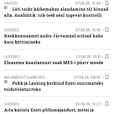
SAATED
07.08.26, 12:49
Läti toidu käibemaksu alandamine tõi hinnad
alla. Analüütik: riik teeb seal tugevat kontrolli
UUDISED
07.08.26, 10:35
Keskkonnaamet andis Järvamaal eriload kahe
karu küttimiseks
UUDISED
07.08.26, 10:31
Eluaseme kaaslaenust saab MES-i püsiv meede
MAJANDUSTULEMUSED
07.08.26, 09:30
Puhk ja Lausing kerkisid Eesti suurimateks
toidutöösturiteks
UUDISED
06.08.26, 13:27
Aita kaitsta Eesti põllumajandust, metsi ja