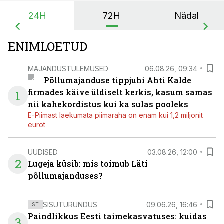
24H
72H
Nädal
ENIMLOETUD
MAJANDUSTULEMUSED
06.08.26, 09:34
Põllumajanduse tippjuhi Ahti Kalde
firmades käive üldiselt kerkis, kasum samas
1
nii kahekordistus kui ka sulas pooleks
E-Piimast laekumata piimaraha on enam kui 1,2 miljonit
eurot
UUDISED
03.08.26, 12:00
2
Lugeja küsib: mis toimub Läti
põllumajanduses?
SISUTURUNDUS
09.06.26, 16:46
ST
Paindlikkus Eesti taimekasvatuses: kuidas
3