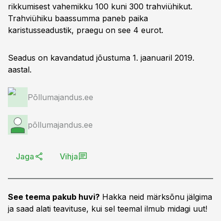
rikkumisest vahemikku 100 kuni 300 trahviühikut.
Trahviühiku baassumma paneb paika
karistusseadustik, praegu on see 4 eurot.
Seadus on kavandatud jõustuma 1. jaanuaril 2019.
aastal.
Põllumajandus.ee
põllumajandus.ee
Jaga
Vihja
See teema pakub huvi?
Hakka neid märksõnu jälgima
ja saad alati teavituse, kui sel teemal ilmub midagi uut!