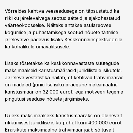
Võrreldes kehtiva veeseadusega on täpsustatud ka
riikliku järelevalvega seotud sätteid ja ajakohastatud
väärteokoosseise. Näiteks antakse asulareovee
kogumise ja puhastamisega seotud nõuete täitmise
järelevalve pädevus lisaks Keskkonnainspektsioonile
ka kohalikule omavalitsusele.
Lisaks tõstetakse ka keskkonnavastaste süütegude
maksimaalseid karistusmäärasid juriidilistele isikutele.
Järelevalvestatistika näitab, et kehtivad trahvimäärad
on madalad (juriidilise isiku praegune maksimaalne
karistusmäär on 32 000 eurot) ega motiveeri tegema
pingutusi seaduse nõuete järgimiseks.
Uueks maksimaalseks karistusmääraks on olenevalt
rikkumisest juriidilise isiku puhul kuni 400 000 eurot.
Eraisikute maksimaalne trahvimäär jääb sõltuvalt