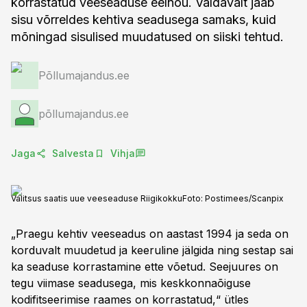
korrastatud veeseaduse eelnõu. Valdavalt jääb
sisu võrreldes kehtiva seadusega samaks, kuid
mõningad sisulised muudatused on siiski tehtud.
Põllumajandus.ee
põllumajandus.ee
Jaga
Salvesta
Vihja
Valitsus saatis uue veeseaduse Riigikokku
Foto:
Postimees/Scanpix
„Praegu kehtiv veeseadus on aastast 1994 ja seda on
korduvalt muudetud ja keeruline jälgida ning sestap sai
ka seaduse korrastamine ette võetud. Seejuures on
tegu viimase seadusega, mis keskkonnaõiguse
kodifitseerimise raames on korrastatud,“ ütles