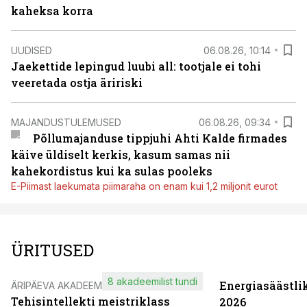
kaheksa korra
UUDISED
06.08.26, 10:14
Jaekettide lepingud luubi all: tootjale ei tohi
veeretada ostja äririski
MAJANDUSTULEMUSED
06.08.26, 09:34
Põllumajanduse tippjuhi Ahti Kalde firmades
käive üldiselt kerkis, kasum samas nii
kahekordistus kui ka sulas pooleks
E-Piimast laekumata piimaraha on enam kui 1,2 miljonit eurot
ÜRITUSED
8 akadeemilist tundi
Energiasäästli
ÄRIPÄEVA AKADEEMIA
Tehisintellekti meistriklass
2026