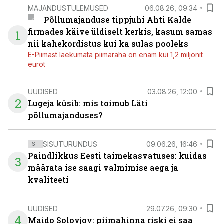
MAJANDUSTULEMUSED
06.08.26, 09:34
Põllumajanduse tippjuhi Ahti Kalde
firmades käive üldiselt kerkis, kasum samas
1
nii kahekordistus kui ka sulas pooleks
E-Piimast laekumata piimaraha on enam kui 1,2 miljonit
eurot
UUDISED
03.08.26, 12:00
2
Lugeja küsib: mis toimub Läti
põllumajanduses?
SISUTURUNDUS
09.06.26, 16:46
ST
Paindlikkus Eesti taimekasvatuses: kuidas
3
määrata ise saagi valmimise aega ja
kvaliteeti
UUDISED
29.07.26, 09:30
4
Maido Solovjov: piimahinna riski ei saa