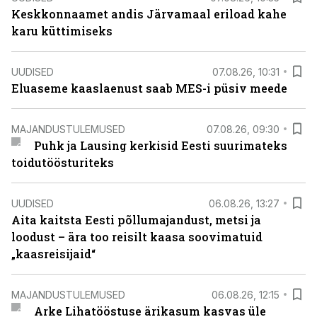
Keskkonnaamet andis Järvamaal eriload kahe
karu küttimiseks
UUDISED
07.08.26, 10:31
Eluaseme kaaslaenust saab MES-i püsiv meede
MAJANDUSTULEMUSED
07.08.26, 09:30
Puhk ja Lausing kerkisid Eesti suurimateks
toidutöösturiteks
UUDISED
06.08.26, 13:27
Aita kaitsta Eesti põllumajandust, metsi ja
loodust – ära too reisilt kaasa soovimatuid
„kaasreisijaid“
MAJANDUSTULEMUSED
06.08.26, 12:15
Arke Lihatööstuse ärikasum kasvas üle