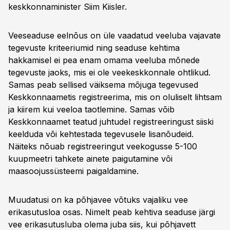
keskkonnaminister Siim Kiisler.
Veeseaduse eelnõus on üle vaadatud veeluba vajavate
tegevuste kriteeriumid ning seaduse kehtima
hakkamisel ei pea enam omama veeluba mõnede
tegevuste jaoks, mis ei ole veekeskkonnale ohtlikud.
Samas peab sellised väiksema mõjuga tegevused
Keskkonnaametis registreerima, mis on oluliselt lihtsam
ja kiirem kui veeloa taotlemine. Samas võib
Keskkonnaamet teatud juhtudel registreeringust siiski
keelduda või kehtestada tegevusele lisanõudeid.
Näiteks nõuab registreeringut veekogusse 5-100
kuupmeetri tahkete ainete paigutamine või
maasoojussüsteemi paigaldamine.
Muudatusi on ka põhjavee võtuks vajaliku vee
erikasutusloa osas. Nimelt peab kehtiva seaduse järgi
vee erikasutusluba olema juba siis, kui põhjavett