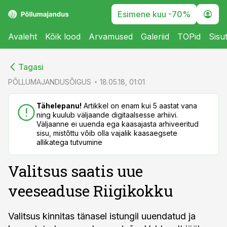
Esimene kuu -70%
Avaleht
Kõik lood
Arvamused
Galeriid
TOPid
Sisu
cebook
cebook
Tagasi
Twitter)
Twitter)
PÕLLUMAJANDUSÕIGUS
18.05.18, 01:01
kedIn
kedIn
Tähelepanu!
Artikkel on enam kui 5 aastat vana
ning kuulub väljaande digitaalsesse arhiivi.
ail
ail
Väljaanne ei uuenda ega kaasajasta arhiveeritud
sisu, mistõttu võib olla vajalik kaasaegsete
k
k
allikatega tutvumine
Valitsus saatis uue
veeseaduse Riigikokku
Valitsus kinnitas tänasel istungil uuendatud ja