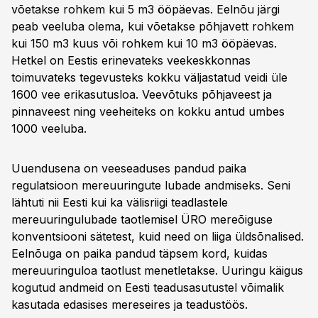
võetakse rohkem kui 5 m3 ööpäevas. Eelnõu järgi
peab veeluba olema, kui võetakse põhjavett rohkem
kui 150 m3 kuus või rohkem kui 10 m3 ööpäevas.
Hetkel on Eestis erinevateks veekeskkonnas
toimuvateks tegevusteks kokku väljastatud veidi üle
1600 vee erikasutusloa. Veevõtuks põhjaveest ja
pinnaveest ning veeheiteks on kokku antud umbes
1000 veeluba.
Uuendusena on veeseaduses pandud paika
regulatsioon mereuuringute lubade andmiseks. Seni
lähtuti nii Eesti kui ka välisriigi teadlastele
mereuuringulubade taotlemisel ÜRO mereõiguse
konventsiooni sätetest, kuid need on liiga üldsõnalised.
Eelnõuga on paika pandud täpsem kord, kuidas
mereuuringuloa taotlust menetletakse. Uuringu käigus
kogutud andmeid on Eesti teadusasutustel võimalik
kasutada edasises mereseires ja teadustöös.