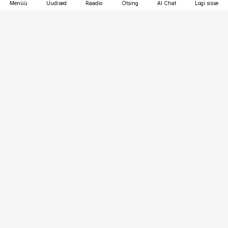
Menüü
Uudised
Raadio
Otsing
AI Chat
Logi sisse
Vana-Lõuna 39/1, 19094 Tallinn
(+372) 667 0111
pollumajandus@pollumajandus.ee
Telli
Reklaam
Firmast
Sisu kasutamisõigused
Ajakirjaniku
eetikakoodeks
Üldtingimused
Privaatsustingimused
Küpsiste poliitika
KKK
Eesti Meediaettevõtete
Eelistuste haldamine
Liit