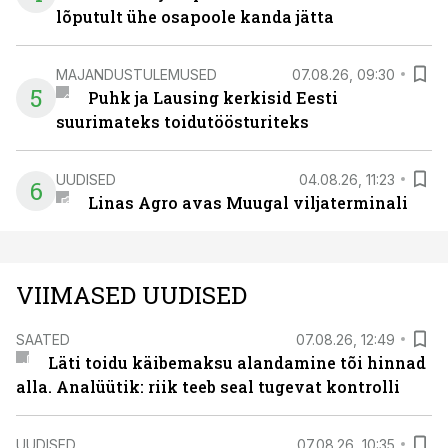
lõputult ühe osapoole kanda jätta
MAJANDUSTULEMUSED
07.08.26, 09:30
5
Puhk ja Lausing kerkisid Eesti
suurimateks toidutöösturiteks
UUDISED
04.08.26, 11:23
6
Linas Agro avas Muugal viljaterminali
VIIMASED UUDISED
SAATED
07.08.26, 12:49
Läti toidu käibemaksu alandamine tõi hinnad
alla. Analüütik: riik teeb seal tugevat kontrolli
UUDISED
07.08.26, 10:35