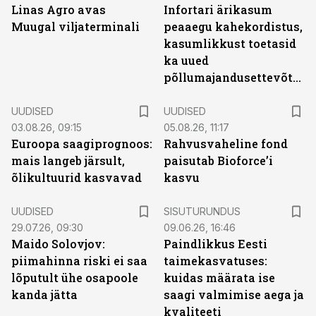
Linas Agro avas
Infortari ärikasum
Muugal viljaterminali
peaaegu kahekordistus,
kasumlikkust toetasid
ka uued
põllumajandusettevõtted
UUDISED
UUDISED
03.08.26, 09:15
05.08.26, 11:17
Euroopa saagiprognoos:
Rahvusvaheline fond
mais langeb järsult,
paisutab Bioforce’i
õlikultuurid kasvavad
kasvu
ST
UUDISED
SISUTURUNDUS
29.07.26, 09:30
09.06.26, 16:46
Maido Solovjov:
Paindlikkus Eesti
piimahinna riski ei saa
taimekasvatuses:
lõputult ühe osapoole
kuidas määrata ise
kanda jätta
saagi valmimise aega ja
kvaliteeti