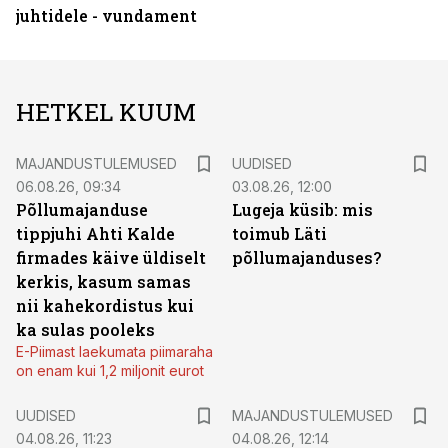
juhtidele - vundament
HETKEL KUUM
MAJANDUSTULEMUSED
UUDISED
06.08.26, 09:34
03.08.26, 12:00
Põllumajanduse
Lugeja küsib: mis
tippjuhi Ahti Kalde
toimub Läti
firmades käive üldiselt
põllumajanduses?
kerkis, kasum samas
nii kahekordistus kui
ka sulas pooleks
E-Piimast laekumata piimaraha
on enam kui 1,2 miljonit eurot
UUDISED
MAJANDUSTULEMUSED
04.08.26, 11:23
04.08.26, 12:14