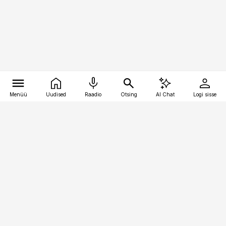
Menüü
Uudised
Raadio
Otsing
AI Chat
Logi sisse
Vana-Lõuna 39/1, 19094 Tallinn
(+372) 667 0111
pollumajandus@pollumajandus.ee
Telli
Reklaam
Firmast