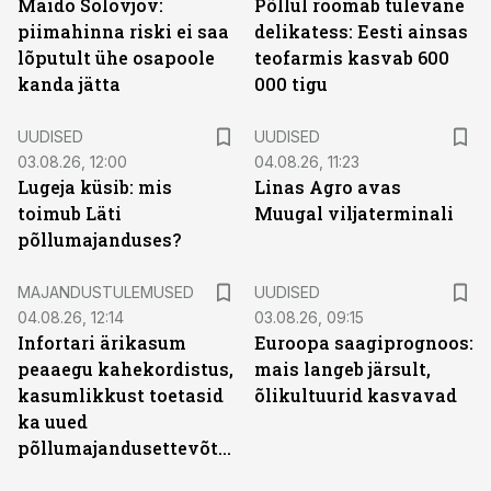
Maido Solovjov:
Põllul roomab tulevane
piimahinna riski ei saa
delikatess: Eesti ainsas
lõputult ühe osapoole
teofarmis kasvab 600
kanda jätta
000 tigu
UUDISED
UUDISED
03.08.26, 12:00
04.08.26, 11:23
Lugeja küsib: mis
Linas Agro avas
toimub Läti
Muugal viljaterminali
põllumajanduses?
MAJANDUSTULEMUSED
UUDISED
04.08.26, 12:14
03.08.26, 09:15
Infortari ärikasum
Euroopa saagiprognoos:
peaaegu kahekordistus,
mais langeb järsult,
kasumlikkust toetasid
õlikultuurid kasvavad
ka uued
põllumajandusettevõtted
ST