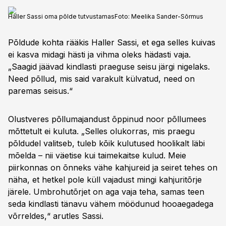
Haller Sassi oma põlde tutvustamas
Foto:
Meelika Sander-Sõrmus
Põldude kohta rääkis Haller Sassi, et ega selles kuivas
ei kasva midagi hästi ja vihma oleks hädasti vaja.
„Saagid jäävad kindlasti praeguse seisu järgi nigelaks.
Need põllud, mis said varakult külvatud, need on
paremas seisus.“
Olustveres põllumajandust õppinud noor põllumees
mõttetult ei kuluta. „Selles olukorras, mis praegu
põldudel valitseb, tuleb kõik kulutused hoolikalt läbi
mõelda – nii väetise kui taimekaitse kulud. Meie
piirkonnas on õnneks vähe kahjureid ja seiret tehes on
näha, et hetkel pole küll vajadust mingi kahjuritõrje
järele. Umbrohutõrjet on aga vaja teha, samas teen
seda kindlasti tänavu vähem möödunud hooaegadega
võrreldes,“ arutles Sassi.