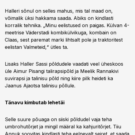
Halleri sõnul on selles mahus, mis tal maad on,
võimalik üksi hakkama saada. Abiks on kindlasti
korralik tehnika. „Minu eelistused on paigas. Külvan 4-
meetrise Väderstadi kombikülvikuga, kombain on
Claas, sest paremat marki lihtsalt pole ja traktoritest
eelistan Valmeteid,“ ütles ta.
Lisaks Haller Sassi põldudele vaadati veel üheskoos
üle Aimur Pisangi talirapsipõld ja Meelik Rannakivi
suvirapsi ja talinisu põld ning kiire pilk heideti ka
Jaanus Ajaotsa talinisu põllule.
Tänavu kimbutab lehetäi
Selle suure põuaga on siiski põldudel vaja teha
umbrohutõrjet ja mingil määral ka kahjuritõrjet. Tiiu
Annuk soovitas kindlasti teha eelnevalt seiret, et saada