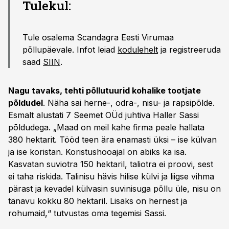
Tulekul:
Tule osalema Scandagra Eesti Virumaa
põllupäevale. Infot leiad
kodulehelt
ja registreeruda
saad
SIIN
.
Nagu tavaks, tehti põllutuurid kohalike tootjate
põldudel
. Näha sai herne-, odra-, nisu- ja rapsipõlde.
Esmalt alustati 7 Seemet OÜd juhtiva Haller Sassi
põldudega. „Maad on meil kahe firma peale hallata
380 hektarit. Tööd teen ära enamasti üksi – ise külvan
ja ise koristan. Koristushooajal on abiks ka isa.
Kasvatan suviotra 150 hektaril, taliotra ei proovi, sest
ei taha riskida. Talinisu hävis hilise külvi ja liigse vihma
pärast ja kevadel külvasin suvinisuga põllu üle, nisu on
tänavu kokku 80 hektaril. Lisaks on hernest ja
rohumaid,“ tutvustas oma tegemisi Sassi.