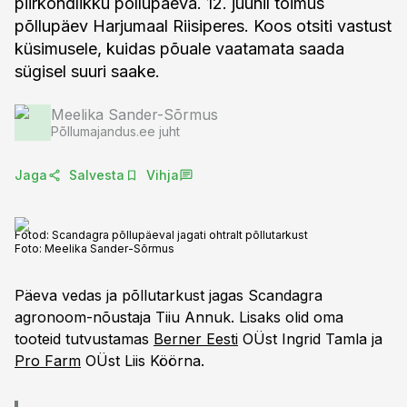
piirkondlikku põllupäeva. 12. juunil toimus
põllupäev Harjumaal Riisiperes. Koos otsiti vastust
küsimusele, kuidas põuale vaatamata saada
sügisel suuri saake.
Meelika Sander-Sõrmus
Põllumajandus.ee juht
Jaga
Salvesta
Vihja
Fotod: Scandagra põllupäeval jagati ohtralt põllutarkust
Foto:
Meelika Sander-Sõrmus
Päeva vedas ja põllutarkust jagas Scandagra
agronoom-nõustaja Tiiu Annuk. Lisaks olid oma
tooteid tutvustamas
Berner Eesti
OÜst Ingrid Tamla ja
Pro Farm
OÜst Liis Köörna.