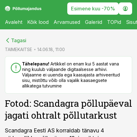
Esimene kuu -70%
Avaleht
Kõik lood
Arvamused
Galeriid
TOPid
Sisu
cebook
cebook
Tagasi
Twitter)
Twitter)
TAIMEKAITSE
14.06.18, 11:00
kedIn
kedIn
Tähelepanu!
Artikkel on enam kui 5 aastat vana
ning kuulub väljaande digitaalsesse arhiivi.
ail
ail
Väljaanne ei uuenda ega kaasajasta arhiveeritud
sisu, mistõttu võib olla vajalik kaasaegsete
k
k
allikatega tutvumine
Fotod: Scandagra põllupäeval
jagati ohtralt põllutarkust
Scandagra Eesti AS korraldab tänavu 4