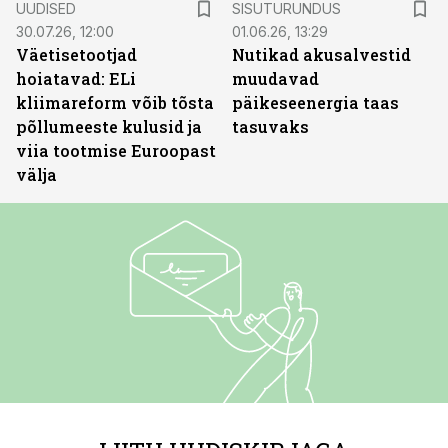
UUDISED
SISUTURUNDUS
30.07.26, 12:00
01.06.26, 13:29
Väetisetootjad
Nutikad akusalvestid
hoiatavad: ELi
muudavad
kliimareform võib tõsta
päikeseenergia taas
põllumeeste kulusid ja
tasuvaks
viia tootmise Euroopast
välja