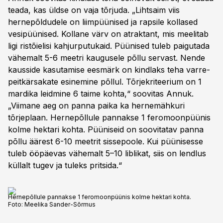
teada, kas üldse on vaja tõrjuda. „Lihtsaim viis
hernepõldudele on liimpüünised ja rapsile kollased
vesipüünised. Kollane värv on atraktant, mis meelitab
ligi ristõielisi kahjurputukaid. Püünised tuleb paigutada
vähemalt 5-6 meetri kaugusele põllu servast. Nende
kausside kasutamise eesmärk on kindlaks teha varre-
peitkärsakate esinemine põllul. Tõrjekriteerium on 1
mardika leidmine 6 taime kohta,“ soovitas Annuk.
„Viimane aeg on panna paika ka hernemähkuri
tõrjeplaan. Hernepõllule pannakse 1 feromoonpüünis
kolme hektari kohta. Püüniseid on soovitatav panna
põllu äärest 6-10 meetrit sissepoole. Kui püünisesse
tuleb ööpäevas vähemalt 5–10 liblikat, siis on lendlus
küllalt tugev ja tuleks pritsida.“
Hernepõllule pannakse 1 feromoonpüünis kolme hektari kohta.
Foto:
Meelika Sander-Sõrmus