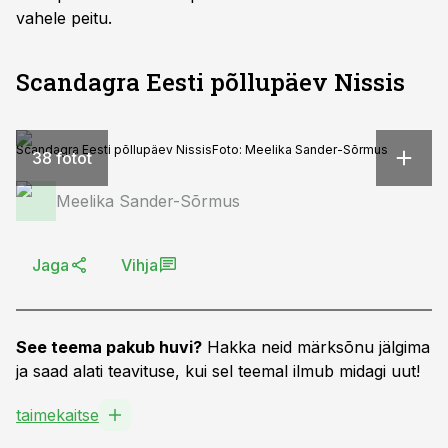
vahele peitu.
Scandagra Eesti põllupäev Nissis
Scandagra Eesti põllupäev Nissis
Foto:
Meelika Sander-Sõrmus
38 fotot
Meelika Sander-Sõrmus
Jaga
Vihja
See teema pakub huvi?
Hakka neid märksõnu jälgima
ja saad alati teavituse, kui sel teemal ilmub midagi uut!
taimekaitse