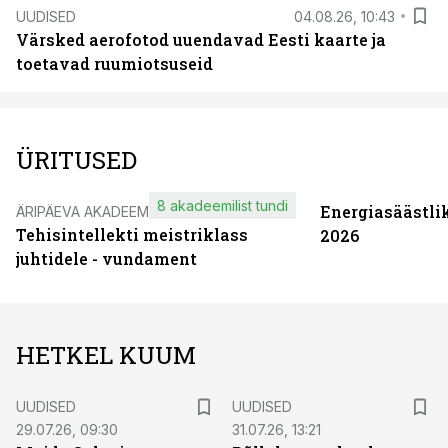
UUDISED
04.08.26, 10:43
Värsked aerofotod uuendavad Eesti kaarte ja
toetavad ruumiotsuseid
ÜRITUSED
8 akadeemilist tundi
Energiasäästli
ÄRIPÄEVA AKADEEMIA
Tehisintellekti meistriklass
2026
juhtidele - vundament
HETKEL KUUM
UUDISED
UUDISED
29.07.26, 09:30
31.07.26, 13:21