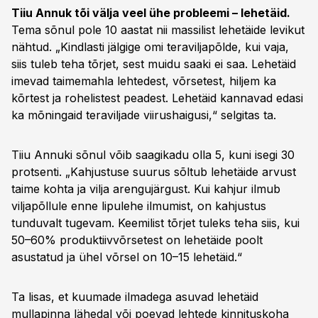
Tiiu Annuk tõi välja veel ühe probleemi – lehetäid.
Tema sõnul pole 10 aastat nii massilist lehetäide levikut
nähtud. „Kindlasti jälgige omi teraviljapõlde, kui vaja,
siis tuleb teha tõrjet, sest muidu saaki ei saa. Lehetäid
imevad taimemahla lehtedest, võrsetest, hiljem ka
kõrtest ja rohelistest peadest. Lehetäid kannavad edasi
ka mõningaid teraviljade viirushaigusi,“ selgitas ta.
Tiiu Annuki sõnul võib saagikadu olla 5, kuni isegi 30
protsenti. „Kahjustuse suurus sõltub lehetäide arvust
taime kohta ja vilja arengujärgust. Kui kahjur ilmub
viljapõllule enne lipulehe ilmumist, on kahjustus
tunduvalt tugevam. Keemilist tõrjet tuleks teha siis, kui
50–60% produktiivvõrsetest on lehetäide poolt
asustatud ja ühel võrsel on 10–15 lehetäid.“
Ta lisas, et kuumade ilmadega asuvad lehetäid
mullapinna lähedal või poevad lehtede kinnituskoha