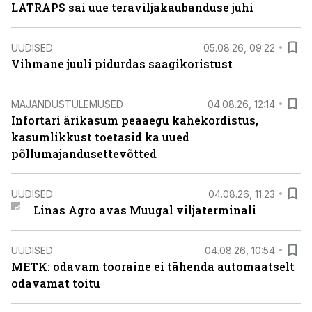
LATRAPS sai uue teraviljakaubanduse juhi
UUDISED
05.08.26, 09:22
Vihmane juuli pidurdas saagikoristust
MAJANDUSTULEMUSED
04.08.26, 12:14
Infortari ärikasum peaaegu kahekordistus,
kasumlikkust toetasid ka uued
põllumajandusettevõtted
UUDISED
04.08.26, 11:23
Linas Agro avas Muugal viljaterminali
UUDISED
04.08.26, 10:54
METK: odavam tooraine ei tähenda automaatselt
odavamat toitu