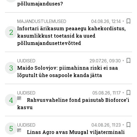
põllumajanduses?
MAJANDUSTULEMUSED
04.08.26, 12:14
Infortari ärikasum peaaegu kahekordistus,
2
kasumlikkust toetasid ka uued
põllumajandusettevõtted
UUDISED
29.07.26, 09:30
3
Maido Solovjov: piimahinna riski ei saa
lõputult ühe osapoole kanda jätta
UUDISED
05.08.26, 11:17
4
Rahvusvaheline fond paisutab Bioforce’i
kasvu
UUDISED
04.08.26, 11:23
5
Linas Agro avas Muugal viljaterminali