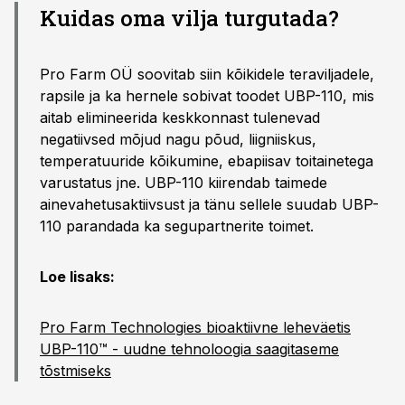
Kuidas oma vilja turgutada?
Pro Farm OÜ soovitab siin kõikidele teraviljadele,
rapsile ja ka hernele sobivat toodet UBP-110, mis
aitab elimineerida keskkonnast tulenevad
negatiivsed mõjud nagu põud, liigniiskus,
temperatuuride kõikumine, ebapiisav toitainetega
varustatus jne. UBP-110 kiirendab taimede
ainevahetusaktiivsust ja tänu sellele suudab UBP-
110 parandada ka segupartnerite toimet.
Loe lisaks:
Pro Farm Technologies bioaktiivne leheväetis
UBP-110™ - uudne tehnoloogia saagitaseme
tõstmiseks