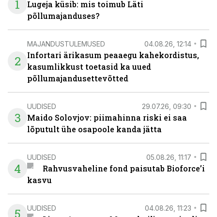
1
Lugeja küsib: mis toimub Läti
põllumajanduses?
MAJANDUSTULEMUSED
04.08.26, 12:14
Infortari ärikasum peaaegu kahekordistus,
2
kasumlikkust toetasid ka uued
põllumajandusettevõtted
UUDISED
29.07.26, 09:30
3
Maido Solovjov: piimahinna riski ei saa
lõputult ühe osapoole kanda jätta
UUDISED
05.08.26, 11:17
4
Rahvusvaheline fond paisutab Bioforce’i
kasvu
UUDISED
04.08.26, 11:23
5