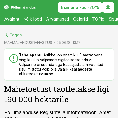
Esimene kuu -70%
Avaleht
Kõik lood
Arvamused
Galeriid
TOPid
Sisu
cebook
cebook
Tagasi
Twitter)
Twitter)
MAAMAJANDUSRAHASTUS
25.06.18, 13:17
kedIn
kedIn
Tähelepanu!
Artikkel on enam kui 5 aastat vana
ning kuulub väljaande digitaalsesse arhiivi.
ail
ail
Väljaanne ei uuenda ega kaasajasta arhiveeritud
sisu, mistõttu võib olla vajalik kaasaegsete
k
k
allikatega tutvumine
Mahetoetust taotletakse ligi
190 000 hektarile
Põllumajanduse Registrite ja Informatsiooni Ameti