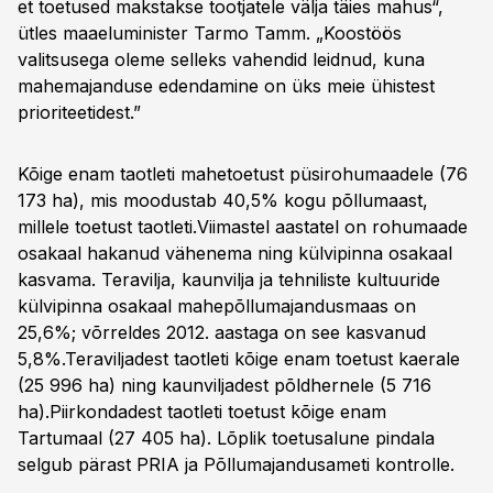
et toetused makstakse tootjatele välja täies mahus“,
ütles maaeluminister Tarmo Tamm. „Koostöös
valitsusega oleme selleks vahendid leidnud, kuna
mahemajanduse edendamine on üks meie ühistest
prioriteetidest.”
Kõige enam taotleti mahetoetust püsirohumaadele (76
173 ha), mis moodustab 40,5% kogu põllumaast,
millele toetust taotleti.Viimastel aastatel on rohumaade
osakaal hakanud vähenema ning külvipinna osakaal
kasvama. Teravilja, kaunvilja ja tehniliste kultuuride
külvipinna osakaal mahepõllumajandusmaas on
25,6%; võrreldes 2012. aastaga on see kasvanud
5,8%.Teraviljadest taotleti kõige enam toetust kaerale
(25 996 ha) ning kaunviljadest põldhernele (5 716
ha).Piirkondadest taotleti toetust kõige enam
Tartumaal (27 405 ha). Lõplik toetusalune pindala
selgub pärast PRIA ja Põllumajandusameti kontrolle.