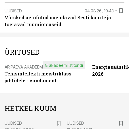
UUDISED
04.08.26, 10:43
Värsked aerofotod uuendavad Eesti kaarte ja
toetavad ruumiotsuseid
ÜRITUSED
8 akadeemilist tundi
Energiasäästli
ÄRIPÄEVA AKADEEMIA
Tehisintellekti meistriklass
2026
juhtidele - vundament
HETKEL KUUM
UUDISED
UUDISED