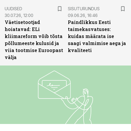
ST
UUDISED
SISUTURUNDUS
30.07.26, 12:00
09.06.26, 16:46
Väetisetootjad
Paindlikkus Eesti
hoiatavad: ELi
taimekasvatuses:
kliimareform võib tõsta
kuidas määrata ise
põllumeeste kulusid ja
saagi valmimise aega ja
viia tootmise Euroopast
kvaliteeti
välja