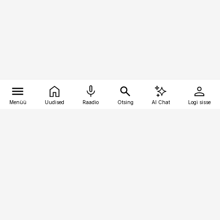
Menüü
Uudised
Raadio
Otsing
AI Chat
Logi sisse
Vana-Lõuna 39/1, 19094 Tallinn
(+372) 667 0111
pollumajandus@pollumajandus.ee
Telli
Reklaam
Firmast