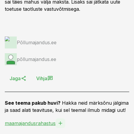
sai täies mahus välja maksta. Lisaks sai jätkata uute
toetuse taotluste vastuvõtmisega.
Põllumajandus.ee
põllumajandus.ee
Jaga
Vihja
See teema pakub huvi?
Hakka neid märksõnu jälgima
ja saad alati teavituse, kui sel teemal ilmub midagi uut!
maamajandusrahastus