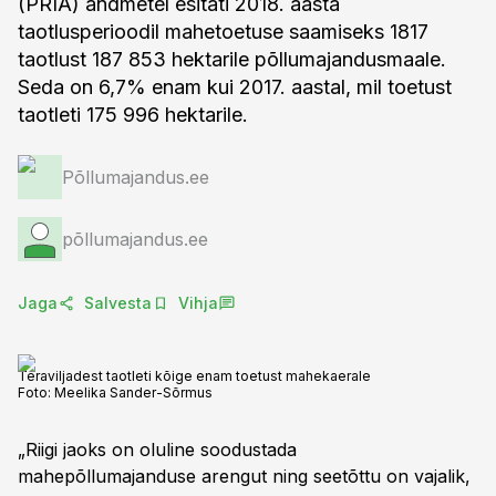
(PRIA) andmetel esitati 2018. aasta
taotlusperioodil mahetoetuse saamiseks 1817
taotlust 187 853 hektarile põllumajandusmaale.
Seda on 6,7% enam kui 2017. aastal, mil toetust
taotleti 175 996 hektarile.
Põllumajandus.ee
põllumajandus.ee
Jaga
Salvesta
Vihja
Teraviljadest taotleti kõige enam toetust mahekaerale
Foto:
Meelika Sander-Sõrmus
„Riigi jaoks on oluline soodustada
mahepõllumajanduse arengut ning seetõttu on vajalik,