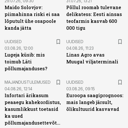
29.07.26, 09:30
31.07.26, 13:21
Maido Solovjov:
Põllul roomab tulevane
piimahinna riski ei saa
delikatess: Eesti ainsas
lõputult ühe osapoole
teofarmis kasvab 600
kanda jätta
000 tigu
UUDISED
UUDISED
03.08.26, 12:00
04.08.26, 11:23
Lugeja küsib: mis
Linas Agro avas
toimub Läti
Muugal viljaterminali
põllumajanduses?
MAJANDUSTULEMUSED
UUDISED
04.08.26, 12:14
03.08.26, 09:15
Infortari ärikasum
Euroopa saagiprognoos:
peaaegu kahekordistus,
mais langeb järsult,
kasumlikkust toetasid
õlikultuurid kasvavad
ka uued
põllumajandusettevõtted