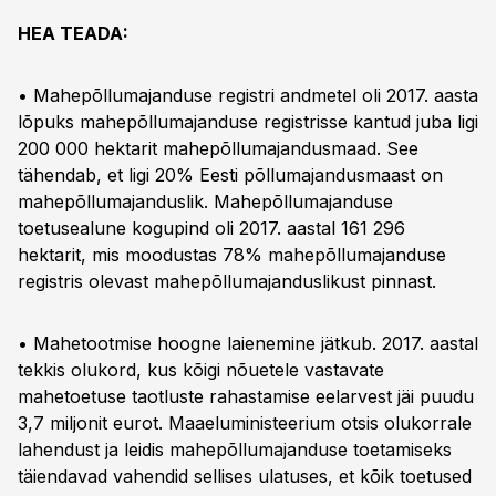
HEA TEADA:
• Mahepõllumajanduse registri andmetel oli 2017. aasta
lõpuks mahepõllumajanduse registrisse kantud juba ligi
200 000 hektarit mahepõllumajandusmaad. See
tähendab, et ligi 20% Eesti põllumajandusmaast on
mahepõllumajanduslik. Mahepõllumajanduse
toetusealune kogupind oli 2017. aastal 161 296
hektarit, mis moodustas 78% mahepõllumajanduse
registris olevast mahepõllumajanduslikust pinnast.
• Mahetootmise hoogne laienemine jätkub. 2017. aastal
tekkis olukord, kus kõigi nõuetele vastavate
mahetoetuse taotluste rahastamise eelarvest jäi puudu
3,7 miljonit eurot. Maaeluministeerium otsis olukorrale
lahendust ja leidis mahepõllumajanduse toetamiseks
täiendavad vahendid sellises ulatuses, et kõik toetused