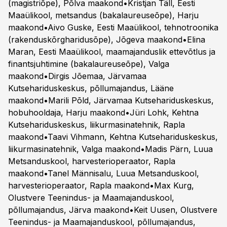
(magistriõpe), Põlva maakond•Kristjan Täll, Eesti
Maaülikool, metsandus (bakalaureuseõpe), Harju
maakond•Aivo Guske, Eesti Maaülikool, tehnotroonika
(rakenduskõrgharidusõpe), Jõgeva maakond•Elina
Maran, Eesti Maaülikool, maamajanduslik ettevõtlus ja
finantsjuhtimine (bakalaureuseõpe), Valga
maakond•Dirgis Jõemaa, Järvamaa
Kutsehariduskeskus, põllumajandus, Lääne
maakond•Marili Põld, Järvamaa Kutsehariduskeskus,
hobuhooldaja, Harju maakond•Jüri Lohk, Kehtna
Kutsehariduskeskus, liikurmasinatehnik, Rapla
maakond•Taavi Vihmann, Kehtna Kutsehariduskeskus,
liikurmasinatehnik, Valga maakond•Madis Pärn, Luua
Metsanduskool, harvesterioperaator, Rapla
maakond•Tanel Männisalu, Luua Metsanduskool,
harvesterioperaator, Rapla maakond•Max Kurg,
Olustvere Teenindus- ja Maamajanduskool,
põllumajandus, Järva maakond•Keit Uusen, Olustvere
Teenindus- ja Maamajanduskool, põllumajandus,