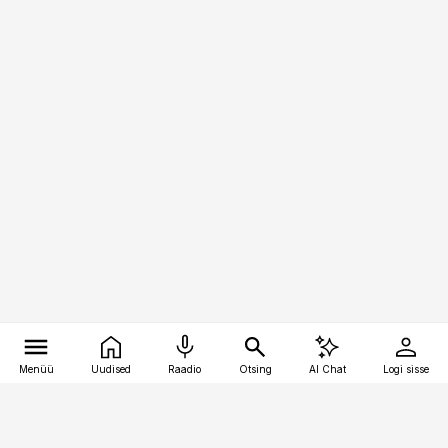
Menüü
Uudised
Raadio
Otsing
AI Chat
Logi sisse