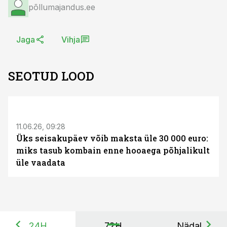
põllumajandus.ee
Jaga
Vihja
SEOTUD LOOD
ST
11.06.26, 09:28
Üks seisakupäev võib maksta üle 30 000 euro:
miks tasub kombain enne hooaega põhjalikult
üle vaadata
24H
72H
Nädal