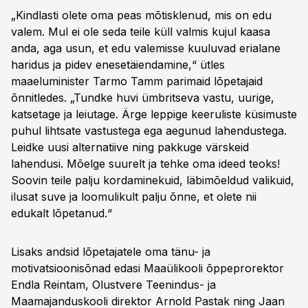
„Kindlasti olete oma peas mõtisklenud, mis on edu
valem. Mul ei ole seda teile küll valmis kujul kaasa
anda, aga usun, et edu valemisse kuuluvad erialane
haridus ja pidev enesetäiendamine,“ ütles
maaeluminister Tarmo Tamm parimaid lõpetajaid
õnnitledes. „Tundke huvi ümbritseva vastu, uurige,
katsetage ja leiutage. Ärge leppige keeruliste küsimuste
puhul lihtsate vastustega ega aegunud lahendustega.
Leidke uusi alternatiive ning pakkuge värskeid
lahendusi. Mõelge suurelt ja tehke oma ideed teoks!
Soovin teile palju kordaminekuid, läbimõeldud valikuid,
ilusat suve ja loomulikult palju õnne, et olete nii
edukalt lõpetanud.“
Lisaks andsid lõpetajatele oma tänu- ja
motivatsioonisõnad edasi Maaülikooli õppeprorektor
Endla Reintam, Olustvere Teenindus- ja
Maamajanduskooli direktor Arnold Pastak ning Jaan