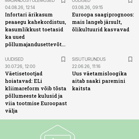
MAJANDUSTULEMUSED
UUDISED
04.08.26, 12:14
03.08.26, 09:15
Infortari ärikasum
Euroopa saagiprognoos:
peaaegu kahekordistus,
mais langeb järsult,
kasumlikkust toetasid
õlikultuurid kasvavad
ka uued
põllumajandusettevõtted
ST
UUDISED
SISUTURUNDUS
30.07.26, 12:00
22.06.26, 11:16
Väetisetootjad
Uus väetamisloogika
hoiatavad: ELi
aitab saaki paremini
kliimareform võib tõsta
kaitsta
põllumeeste kulusid ja
viia tootmise Euroopast
välja