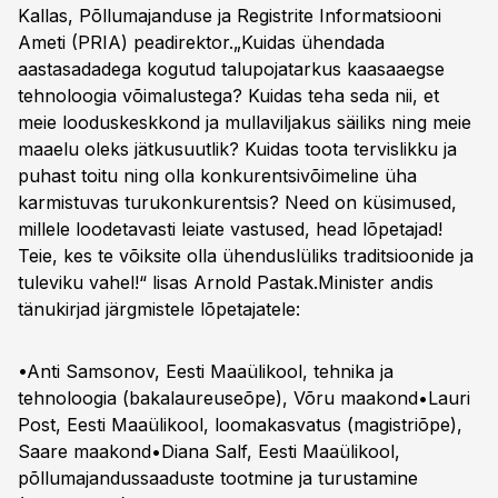
Kallas, Põllumajanduse ja Registrite Informatsiooni
Ameti (PRIA) peadirektor.„Kuidas ühendada
aastasadadega kogutud talupojatarkus kaasaaegse
tehnoloogia võimalustega? Kuidas teha seda nii, et
meie looduskeskkond ja mullaviljakus säiliks ning meie
maaelu oleks jätkusuutlik? Kuidas toota tervislikku ja
puhast toitu ning olla konkurentsivõimeline üha
karmistuvas turukonkurentsis? Need on küsimused,
millele loodetavasti leiate vastused, head lõpetajad!
Teie, kes te võiksite olla ühenduslüliks traditsioonide ja
tuleviku vahel!“ lisas Arnold Pastak.
Minister andis
tänukirjad järgmistele lõpetajatele:
•Anti Samsonov, Eesti Maaülikool, tehnika ja
tehnoloogia (bakalaureuseõpe), Võru maakond•Lauri
Post, Eesti Maaülikool, loomakasvatus (magistriõpe),
Saare maakond•Diana Salf, Eesti Maaülikool,
põllumajandussaaduste tootmine ja turustamine