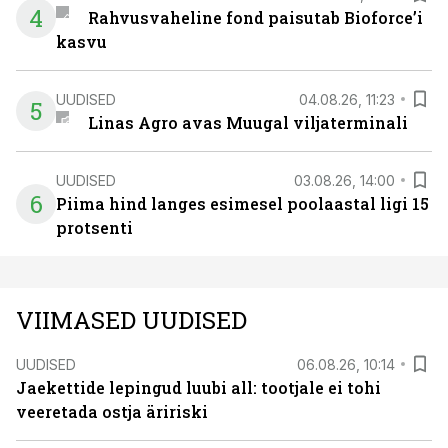
4
Rahvusvaheline fond paisutab Bioforce’i
kasvu
UUDISED
04.08.26, 11:23
5
Linas Agro avas Muugal viljaterminali
UUDISED
03.08.26, 14:00
6
Piima hind langes esimesel poolaastal ligi 15
protsenti
VIIMASED UUDISED
UUDISED
06.08.26, 10:14
Jaekettide lepingud luubi all: tootjale ei tohi
veeretada ostja äririski