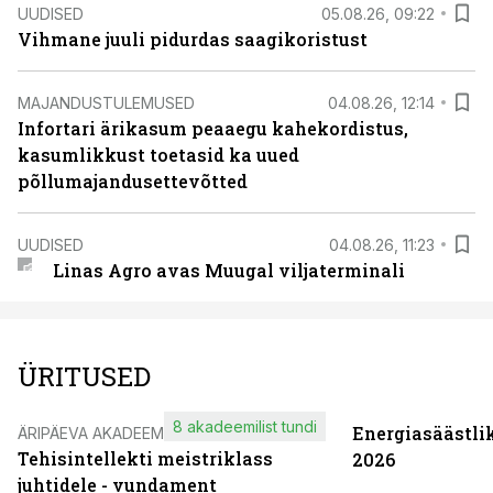
UUDISED
05.08.26, 09:22
Vihmane juuli pidurdas saagikoristust
MAJANDUSTULEMUSED
04.08.26, 12:14
Infortari ärikasum peaaegu kahekordistus,
kasumlikkust toetasid ka uued
põllumajandusettevõtted
UUDISED
04.08.26, 11:23
Linas Agro avas Muugal viljaterminali
ÜRITUSED
8 akadeemilist tundi
Energiasäästli
ÄRIPÄEVA AKADEEMIA
Tehisintellekti meistriklass
2026
juhtidele - vundament