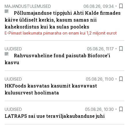
MAJANDUSTULEMUSED
06.08.26, 09:34
Põllumajanduse tippjuhi Ahti Kalde firmades
käive üldiselt kerkis, kasum samas nii
kahekordistus kui ka sulas pooleks
E-Piimast laekumata piimaraha on enam kui 1,2 miljonit eurot
UUDISED
05.08.26, 11:17
Rahvusvaheline fond paisutab Bioforce’i
kasvu
UUDISED
05.08.26, 11:00
HKFoods kasvatas kasumit kasvavast
kulusurvest hoolimata
UUDISED
05.08.26, 10:30
LATRAPS sai uue teraviljakaubanduse juhi