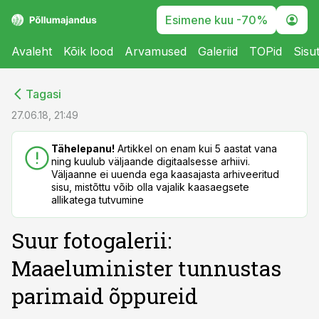
Esimene kuu -70%
Avaleht
Kõik lood
Arvamused
Galeriid
TOPid
Sisu
cebook
cebook
Tagasi
Twitter)
Twitter)
27.06.18, 21:49
kedIn
kedIn
Tähelepanu!
Artikkel on enam kui 5 aastat vana
ning kuulub väljaande digitaalsesse arhiivi.
ail
ail
Väljaanne ei uuenda ega kaasajasta arhiveeritud
sisu, mistõttu võib olla vajalik kaasaegsete
k
k
allikatega tutvumine
Suur fotogalerii:
Maaeluminister tunnustas
parimaid õppureid