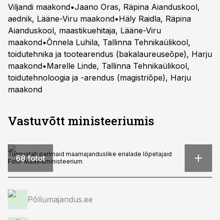
Viljandi maakond•Jaano Oras, Räpina Aianduskool,
aednik, Lääne-Viru maakond•Häly Raidla, Räpina
Aianduskool, maastikuehitaja, Lääne-Viru
maakond•Õnnela Luhila, Tallinna Tehnikaülikool,
toidutehnika ja tootearendus (bakalaureuseõpe), Harju
maakond•Marelle Linde, Tallinna Tehnikaülikool,
toidutehnoloogia ja -arendus (magistriõpe), Harju
maakond
Vastuvõtt ministeeriumis
Tunnustati parimaid maamajanduslike erialade lõpetajaid
68 fotot
Foto:
Maaeluministeerium
Põllumajandus.ee