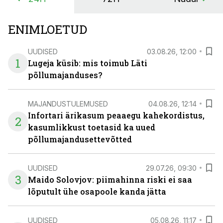
ENIMLOETUD
UUDISED
03.08.26, 12:00
1
Lugeja küsib: mis toimub Läti
põllumajanduses?
MAJANDUSTULEMUSED
04.08.26, 12:14
Infortari ärikasum peaaegu kahekordistus,
2
kasumlikkust toetasid ka uued
põllumajandusettevõtted
UUDISED
29.07.26, 09:30
3
Maido Solovjov: piimahinna riski ei saa
lõputult ühe osapoole kanda jätta
UUDISED
05.08.26, 11:17