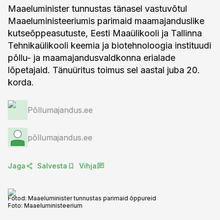
Maaeluminister tunnustas tänasel vastuvõtul
Maaeluministeeriumis parimaid maamajanduslike
kutseõppeasutuste, Eesti Maaülikooli ja Tallinna
Tehnikaülikooli keemia ja biotehnoloogia instituudi
põllu- ja maamajandusvaldkonna erialade
lõpetajaid. Tänuüritus toimus sel aastal juba 20.
korda.
Põllumajandus.ee
põllumajandus.ee
Jaga
Salvesta
Vihja
Fotod: Maaeluminister tunnustas parimaid õppureid
Foto:
Maaeluministeerium