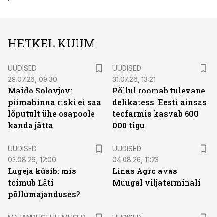
HETKEL KUUM
UUDISED
UUDISED
29.07.26, 09:30
31.07.26, 13:21
Maido Solovjov:
Põllul roomab tulevane
piimahinna riski ei saa
delikatess: Eesti ainsas
lõputult ühe osapoole
teofarmis kasvab 600
kanda jätta
000 tigu
UUDISED
UUDISED
03.08.26, 12:00
04.08.26, 11:23
Lugeja küsib: mis
Linas Agro avas
toimub Läti
Muugal viljaterminali
põllumajanduses?