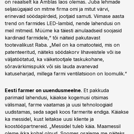
on reaalselt ka Amblas laos olemas. Juba lehmade
seljasügajaid on mitme firma omi ja mitut värvi,
erinevaid söödapiirdeid, jootjaid samuti. Viimase aasta
trend on farmides LED-lambid, nende lahendusi on
meil mitmeid. Müüme ka täiesti ainulaadseid soojasid
kardinaid farmidele,“ tõi näiteid pakutavast
tootevalikust Raba. „Meil on ka omatooteid, mis on
patenteeritud, näiteks söödakorv lihaveistele või ise
väljatöötatud, ka väiketootjale taskukohane,
sõravärkimispukk või siis lauda avanevad
katuseharjad, millega farmi ventilatsioon on loomulik.“
Eesti farmer on uuendusmeelne
. Et pakkuda
parimaid lahendusi, käiakse kogemusi otsimas
välismaal, farme vaatamas ja uusi tehnoloogiaid
uudistamas, seda sageli koos farmerite endiga. Käiakse
ka messidel, kust leitakse uusi kliente ja
koostööpartnereid. „Messidel tuleb käia. Maamessil
oleme ikka kohal olnud. Soomes osaleme me näiteks