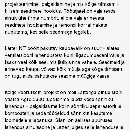
projekteerimine, paigaldamine ja mis kõige tähtsam -
hilisem seadmete hooldus. Töötajatel on vaja teada
ainult ühe firma numbrit, ei ole vaja erinevate
seadmete hooldamise ja remondi korral hakata
nuputama, kes selle seadmega tegeleb.
Latter NT poolt pakutav kaubavalik on suur - alates
ventilatsiooni lahendustest kuni lägapumpadeni välja ja
lisaks veel kõik see, mis jääb sinna vahele. Seadmeid ja
erinevaid kaupu võivad kõik müüja aga kõige tähtsam
on tugi, mida pakutakse seadme müügiga kaasa.
Kõige keerulisem projekt on meil Latteriga olnud siiani
Väätsa Agro 2300 lüpsilehma lauda vedelsõnniku
lahendus - paigaldasime kolm sõnniku separaatorit ja
komposteri ja seda töödeldud sõnnikut kasutame
loomadele allapanuks. Siiani on sellises suuruses
lahendus ainulaadne ja Latter julges selle lahenduse ja