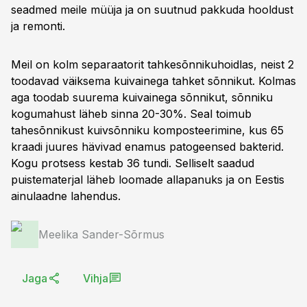
seadmed meile müüja ja on suutnud pakkuda hooldust
ja remonti.
Meil on kolm separaatorit tahkesõnnikuhoidlas, neist 2
toodavad väiksema kuivainega tahket sõnnikut. Kolmas
aga toodab suurema kuivainega sõnnikut, sõnniku
kogumahust läheb sinna 20-30%. Seal toimub
tahesõnnikust kuivsõnniku komposteerimine, kus 65
kraadi juures hävivad enamus patogeensed bakterid.
Kogu protsess kestab 36 tundi. Selliselt saadud
puistematerjal läheb loomade allapanuks ja on Eestis
ainulaadne lahendus.
Meelika Sander-Sõrmus
Jaga
Vihja