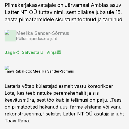
Piimakarjakasvatajale on Järvamaal Amblas asuv
Latter NT OÜ tuttav nimi, sest ollakse juba üle 15.
aasta piimafarmidele sisustust tootnud ja tarninud.
Meelika Sander-Sõrmus
Põllumajandus.ee juht
Jaga
Salvesta
Vihja
Taavi Raba
Foto:
Meelika Sander-Sõrmus
Latteris võtab külastajad esmalt vastu kontorikoer
Lota, kes teeb natuke peremehehäält ja siis
keevitusmüra, sest töö käib ja tellimusi on palju. „Taas
on piimatootjad hakanud uusi farme ehitama või vanu
rekonstrueerima,“ selgitas Latter NT OÜ asutaja ja juht
Taavi Raba.