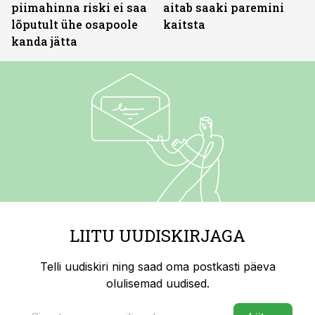
piimahinna riski ei saa
aitab saaki paremini
lõputult ühe osapoole
kaitsta
kanda jätta
LIITU UUDISKIRJAGA
Telli uudiskiri ning saad oma postkasti päeva
olulisemad uudised.