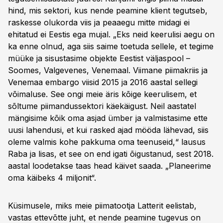
hind, mis sektori, kus nende peamine klient tegutseb,
raskesse olukorda viis ja peaaegu mitte midagi ei
ehitatud ei Eestis ega mujal. „Eks neid keerulisi aegu on
ka enne olnud, aga siis saime toetuda sellele, et tegime
müüke ja sisustasime objekte Eestist väljaspool –
Soomes, Valgevenes, Venemaal. Viimane piimakriis ja
Venemaa embargo viisid 2015 ja 2016 aastal sellegi
võimaluse. See ongi meie äris kõige keerulisem, et
sõltume piimandussektori käekäigust. Neil aastatel
mängisime kõik oma asjad ümber ja valmistasime ette
uusi lahendusi, et kui rasked ajad mööda lähevad, siis
oleme valmis kohe pakkuma oma teenuseid,“ lausus
Raba ja lisas, et see on end igati õigustanud, sest 2018.
aastal loodetakse taas head käivet saada. „Planeerime
oma käibeks 4 miljonit“.
Küsimusele, miks meie piimatootja Latterit eelistab,
vastas ettevõtte juht, et nende peamine tugevus on