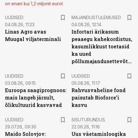
on enam kui 1,2 miljonit eurot
UUDISED
MAJANDUSTULEMUSED
04.08.26, 11:23
04.08.26, 12:14
Linas Agro avas
Infortari ärikasum
Muugal viljaterminali
peaaegu kahekordistus,
kasumlikkust toetasid
ka uued
põllumajandusettevõtted
UUDISED
UUDISED
03.08.26, 09:15
05.08.26, 11:17
Euroopa saagiprognoos:
Rahvusvaheline fond
mais langeb järsult,
paisutab Bioforce’i
õlikultuurid kasvavad
kasvu
ST
UUDISED
SISUTURUNDUS
29.07.26, 09:30
22.06.26, 11:16
Maido Solovjov:
Uus väetamisloogika