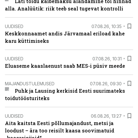
Läti toidu käibemaksu alandamine tõi hinnad
alla. Analüütik: riik teeb seal tugevat kontrolli
UUDISED
07.08.26, 10:35
Keskkonnaamet andis Järvamaal eriload kahe
karu küttimiseks
UUDISED
07.08.26, 10:31
Eluaseme kaaslaenust saab MES-i püsiv meede
MAJANDUSTULEMUSED
07.08.26, 09:30
Puhk ja Lausing kerkisid Eesti suurimateks
toidutöösturiteks
UUDISED
06.08.26, 13:27
Aita kaitsta Eesti põllumajandust, metsi ja
loodust – ära too reisilt kaasa soovimatuid
„kaasreisijaid“