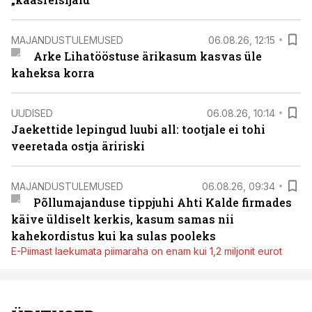
MAJANDUSTULEMUSED
06.08.26, 12:15
Arke Lihatööstuse ärikasum kasvas üle
kaheksa korra
UUDISED
06.08.26, 10:14
Jaekettide lepingud luubi all: tootjale ei tohi
veeretada ostja äririski
MAJANDUSTULEMUSED
06.08.26, 09:34
Põllumajanduse tippjuhi Ahti Kalde firmades
käive üldiselt kerkis, kasum samas nii
kahekordistus kui ka sulas pooleks
E-Piimast laekumata piimaraha on enam kui 1,2 miljonit eurot