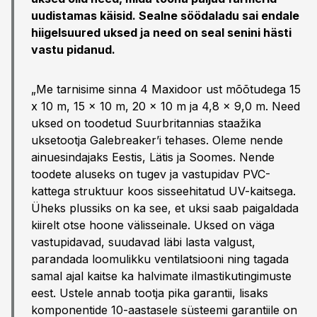
uudistamas käisid. Sealne söödaladu sai endale
hiigelsuured uksed ja need on seal senini hästi
vastu pidanud.
„Me tarnisime sinna 4 Maxidoor ust mõõtudega 15
x 10 m, 15 x 10 m, 20 x 10 m ja 4,8 x 9,0 m. Need
uksed on toodetud Suurbritannias staažika
uksetootja Galebreaker’i tehases. Oleme nende
ainuesindajaks Eestis, Lätis ja Soomes. Nende
toodete aluseks on tugev ja vastupidav PVC-
kattega struktuur koos sisseehitatud UV-kaitsega.
Üheks plussiks on ka see, et uksi saab paigaldada
kiirelt otse hoone välisseinale. Uksed on väga
vastupidavad, suudavad läbi lasta valgust,
parandada loomulikku ventilatsiooni ning tagada
samal ajal kaitse ka halvimate ilmastikutingimuste
eest. Ustele annab tootja pika garantii, lisaks
komponentide 10-aastasele süsteemi garantiile on