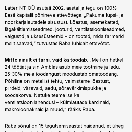
Latter NT OÜ asutati 2002. aastal ja tegu on 100%
Eesti kapitalil põhineva ettevõttega. „Pakume lüpsi- ja
noorkarjalautadele sisustust. Lõastus, asemekatted,
lägakäitlemisseadmed, jooturid, ventilatsiooniseadmed,
valgustid ja uksesüsteemid – on tooted, mida farmerid
meilt saavad,“ tutvustas Raba lühidalt ettevõtet.
Mitte ainult ei tarni, vaid ka toodab
. „Meil on hetkel
24 töötjat ja siin Amblas asub meie tootmine ja ladu.
25-30% meie toodangust moodustab omatoodang.
Põhiline on metallist tehtu, valmistame lõastust,
piirdeid, väravaid, aedu, sõravärkimispukke ja
söödakorve. Natuke teeme ise ka
ventilatsioonilahendusi – külmlautade kardinaid,
makroloonaknaid ja muud,“ rääkis Raba.
Raba sõnul on 15 tegutsemisaastat näidanud, et ühegi