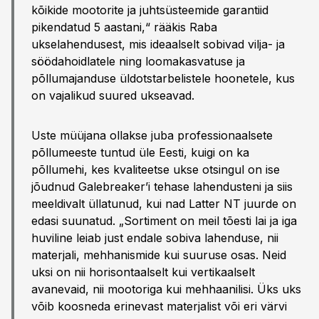
kõikide mootorite ja juhtsüsteemide garantiid
pikendatud 5 aastani,“ rääkis Raba
ukselahendusest, mis ideaalselt sobivad vilja- ja
söödahoidlatele ning loomakasvatuse ja
põllumajanduse üldotstarbelistele hoonetele, kus
on vajalikud suured ukseavad.
Uste müüjana ollakse juba professionaalsete
põllumeeste tuntud üle Eesti, kuigi on ka
põllumehi, kes kvaliteetse ukse otsingul on ise
jõudnud Galebreaker’i tehase lahendusteni ja siis
meeldivalt üllatunud, kui nad Latter NT juurde on
edasi suunatud. „Sortiment on meil tõesti lai ja iga
huviline leiab just endale sobiva lahenduse, nii
materjali, mehhanismide kui suuruse osas. Neid
uksi on nii horisontaalselt kui vertikaalselt
avanevaid, nii mootoriga kui mehhaanilisi. Üks uks
võib koosneda erinevast materjalist või eri värvi