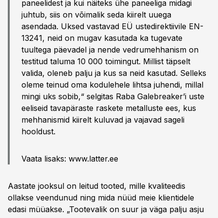
paneelidest ja kui näiteks ühe paneeliga midagi
juhtub, siis on võimalik seda kiirelt uuega
asendada. Uksed vastavad EÜ ustedirektiivile EN-
13241, neid on mugav kasutada ka tugevate
tuultega päevadel ja nende vedrumehhanism on
testitud taluma 10 000 toimingut. Millist täpselt
valida, oleneb palju ja kus sa neid kasutad. Selleks
oleme teinud oma kodulehele lihtsa juhendi, millal
mingi uks sobib,“ selgitas Raba Galebreaker’i uste
eeliseid tavapäraste raskete metalluste ees, kus
mehhanismid kiirelt kuluvad ja vajavad sageli
hooldust.
Vaata lisaks: www.latter.ee
Aastate jooksul on leitud tooted, mille kvaliteedis
ollakse veendunud ning mida nüüd meie klientidele
edasi müüakse. „Tootevalik on suur ja väga palju asju