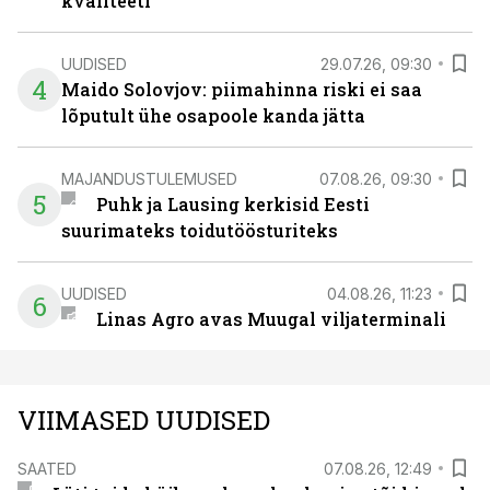
kvaliteeti
UUDISED
29.07.26, 09:30
4
Maido Solovjov: piimahinna riski ei saa
lõputult ühe osapoole kanda jätta
MAJANDUSTULEMUSED
07.08.26, 09:30
5
Puhk ja Lausing kerkisid Eesti
suurimateks toidutöösturiteks
UUDISED
04.08.26, 11:23
6
Linas Agro avas Muugal viljaterminali
VIIMASED UUDISED
SAATED
07.08.26, 12:49