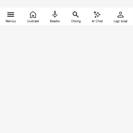
Menüü
Uudised
Raadio
Otsing
AI Chat
Logi sisse
Vana-Lõuna 39/1, 19094 Tallinn
(+372) 667 0111
pollumajandus@pollumajandus.ee
Telli
Reklaam
Firmast
Sisu kasutamisõigused
Ajakirjaniku
eetikakoodeks
Üldtingimused
Privaatsustingimused
Küpsiste poliitika
KKK