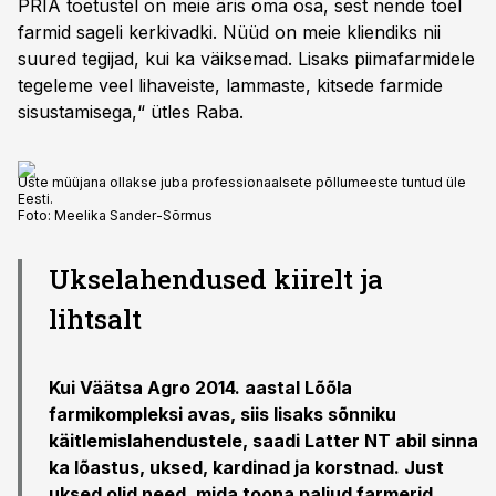
PRIA toetustel on meie äris oma osa, sest nende toel
farmid sageli kerkivadki. Nüüd on meie kliendiks nii
suured tegijad, kui ka väiksemad. Lisaks piimafarmidele
tegeleme veel lihaveiste, lammaste, kitsede farmide
sisustamisega,“ ütles Raba.
Uste müüjana ollakse juba professionaalsete põllumeeste tuntud üle
Eesti.
Foto:
Meelika Sander-Sõrmus
Ukselahendused kiirelt ja
lihtsalt
Kui Väätsa Agro 2014. aastal Lõõla
farmikompleksi avas, siis lisaks sõnniku
käitlemislahendustele, saadi Latter NT abil sinna
ka lõastus, uksed, kardinad ja korstnad. Just
uksed olid need, mida toona paljud farmerid