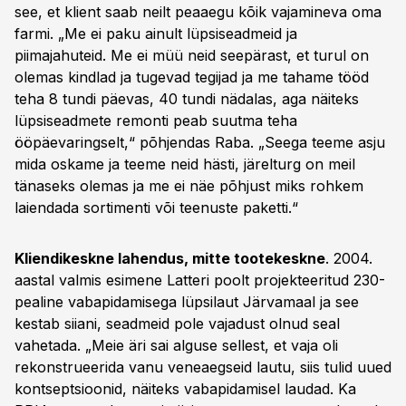
see, et klient saab neilt peaaegu kõik vajamineva oma
farmi. „Me ei paku ainult lüpsiseadmeid ja
piimajahuteid. Me ei müü neid seepärast, et turul on
olemas kindlad ja tugevad tegijad ja me tahame tööd
teha 8 tundi päevas, 40 tundi nädalas, aga näiteks
lüpsiseadmete remonti peab suutma teha
ööpäevaringselt,“ põhjendas Raba. „Seega teeme asju
mida oskame ja teeme neid hästi, järelturg on meil
tänaseks olemas ja me ei näe põhjust miks rohkem
laiendada sortimenti või teenuste paketti.“
Kliendikeskne lahendus, mitte tootekeskne
. 2004.
aastal valmis esimene Latteri poolt projekteeritud 230-
pealine vabapidamisega lüpsilaut Järvamaal ja see
kestab siiani, seadmeid pole vajadust olnud seal
vahetada. „Meie äri sai alguse sellest, et vaja oli
rekonstrueerida vanu veneaegseid lautu, siis tulid uued
kontseptsioonid, näiteks vabapidamisel laudad. Ka