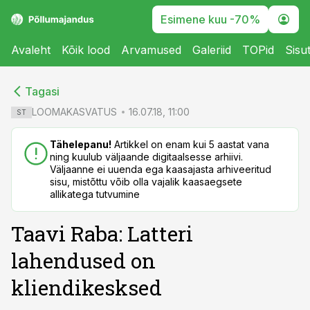
Esimene kuu -70%
Avaleht
Kõik lood
Arvamused
Galeriid
TOPid
Sisu
cebook
cebook
Tagasi
Twitter)
Twitter)
LOOMAKASVATUS
16.07.18, 11:00
ST
kedIn
kedIn
Tähelepanu!
Artikkel on enam kui 5 aastat vana
ning kuulub väljaande digitaalsesse arhiivi.
ail
ail
Väljaanne ei uuenda ega kaasajasta arhiveeritud
sisu, mistõttu võib olla vajalik kaasaegsete
k
k
allikatega tutvumine
Taavi Raba: Latteri
lahendused on
kliendikesksed