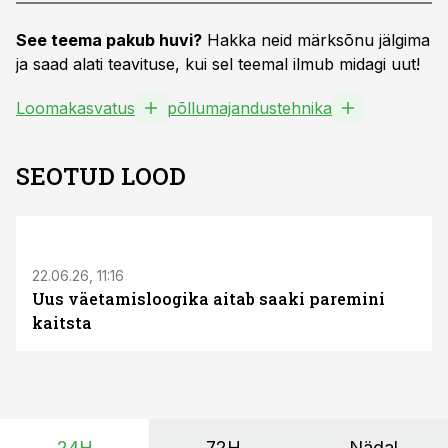
See teema pakub huvi?
Hakka neid märksõnu jälgima
ja saad alati teavituse, kui sel teemal ilmub midagi uut!
Loomakasvatus
põllumajandustehnika
SEOTUD LOOD
ST
22.06.26, 11:16
Uus väetamisloogika aitab saaki paremini
kaitsta
24H
72H
Nädal