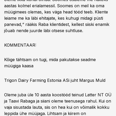
aastas kolmel erialamessil. Soomes on meil ka oma
müügimees olemas, kes väga head tööd teeb. Kliente
leiame me ka läbi ehitajate, kes kuhugi midagi püsti
panevad,“ rääkis Raba klientidest, kellest siiski enamik
jõuab nende juurde läbi otsese suhtluse.
KOMMENTAAR:
Kõige tähtsam on tugi, mida pakutakse seadme
müügiga kaasa
Trigon Dairy Farming Estonia ASi juht Margus Muld
Oleme juba üle 10 aasta koostööd teinud Latter NT OÜ
ja Taavi Rabaga ja siiani oleme teenusega rahul. Kui on
vaja sisustada lauta, siis on hea kui on võimalik kokku
leppida ühe müüjaga. Lihtsam ja kiirem on