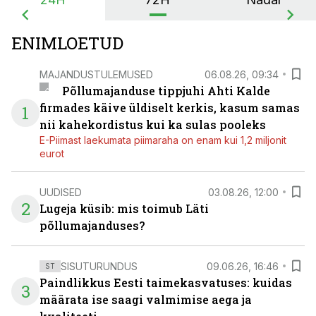
ENIMLOETUD
MAJANDUSTULEMUSED
06.08.26, 09:34
Põllumajanduse tippjuhi Ahti Kalde
firmades käive üldiselt kerkis, kasum samas
1
nii kahekordistus kui ka sulas pooleks
E-Piimast laekumata piimaraha on enam kui 1,2 miljonit
eurot
UUDISED
03.08.26, 12:00
2
Lugeja küsib: mis toimub Läti
põllumajanduses?
SISUTURUNDUS
09.06.26, 16:46
ST
Paindlikkus Eesti taimekasvatuses: kuidas
3
määrata ise saagi valmimise aega ja