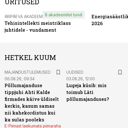
ÜRITUSED
8 akadeemilist tundi
Energiasäästli
ÄRIPÄEVA AKADEEMIA
Tehisintellekti meistriklass
2026
juhtidele - vundament
HETKEL KUUM
MAJANDUSTULEMUSED
UUDISED
06.08.26, 09:34
03.08.26, 12:00
Põllumajanduse
Lugeja küsib: mis
tippjuhi Ahti Kalde
toimub Läti
firmades käive üldiselt
põllumajanduses?
kerkis, kasum samas
nii kahekordistus kui
ka sulas pooleks
E-Piimast laekumata piimaraha