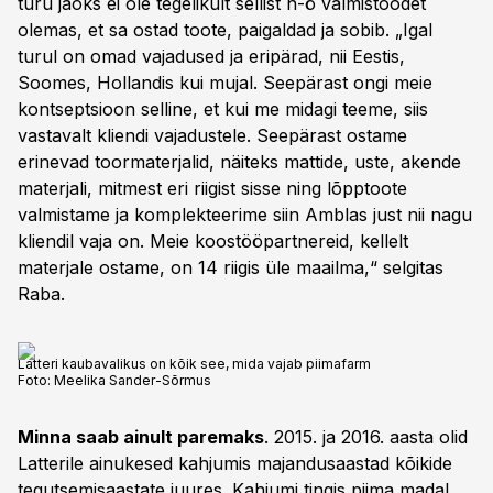
turu jaoks ei ole tegelikult sellist n-ö valmistoodet
olemas, et sa ostad toote, paigaldad ja sobib. „Igal
turul on omad vajadused ja eripärad, nii Eestis,
Soomes, Hollandis kui mujal. Seepärast ongi meie
kontseptsioon selline, et kui me midagi teeme, siis
vastavalt kliendi vajadustele. Seepärast ostame
erinevad toormaterjalid, näiteks mattide, uste, akende
materjali, mitmest eri riigist sisse ning lõpptoote
valmistame ja komplekteerime siin Amblas just nii nagu
kliendil vaja on. Meie koostööpartnereid, kellelt
materjale ostame, on 14 riigis üle maailma,“ selgitas
Raba.
Latteri kaubavalikus on kõik see, mida vajab piimafarm
Foto:
Meelika Sander-Sõrmus
Minna saab ainult paremaks
. 2015. ja 2016. aasta olid
Latterile ainukesed kahjumis majandusaastad kõikide
tegutsemisaastate juures. Kahjumi tingis piima madal