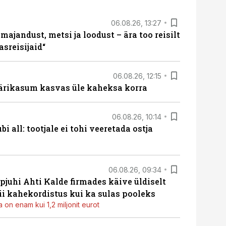
06.08.26, 13:27
majandust, metsi ja loodust – ära too reisilt
sreisijaid“
06.08.26, 12:15
ärikasum kasvas üle kaheksa korra
06.08.26, 10:14
i all: tootjale ei tohi veeretada ostja
06.08.26, 09:34
pjuhi Ahti Kalde firmades käive üldiselt
i kahekordistus kui ka sulas pooleks
 on enam kui 1,2 miljonit eurot