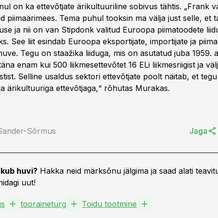
nul on ka ettevõtjate ärikultuuriline sobivus tähtis. „Frank 
d piimaärimees. Tema puhul tooksin ma välja just selle, et t
use ja nii on van Stipdonk valitud Euroopa piimatoodete liid
s. See liit esindab Euroopa eksportijate, importijate ja piim
uve. Tegu on staažika liiduga, mis on asutatud juba 1959. a
äna enam kui 500 liikmesettevõtet 16 ELi liikmesriigist ja väl
tist. Selline usaldus sektori ettevõtjate poolt näitab, et teg
ja ärikultuuriga ettevõtjaga,“ rõhutas Murakas.
 Sander-Sõrmus
Jaga
kub huvi?
Hakka neid märksõnu jälgima ja saad alati teavitu
idagi uut!
us
tooraineturg
Toidu tootmine