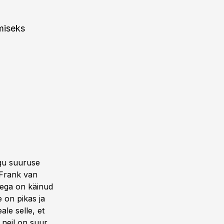
miseks
ngu suuruse
 Frank van
dega on käinud
 on pikas ja
ale selle, et
 neil on suur