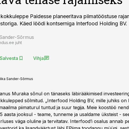
 kokkuleppe Paidesse planeeritava piimatööstuse raja
estoriga. Käed löödi kontserniga Interfood Holding BV.
 Sander-Sõrmus
ndus.ee juht
Salvesta
Vihja
ika Sander-Sõrmus
aanus Muraka sõnul on tänaseks läbirääkimised investeeri
kokkulepped sõlmitud. „Interfood Holding BV, mille juhiks on
maailma piimaturul tuntud ja suur tegija. Meie koostöö nen
25 aasta jooksul - teame, tunneme ja usaldame üksteist - see
luses väga oluline ja tervitatav. Interfood’i osalus annab pe
vestorid ka lisandväärtust läbi EPiima toodangu müügi, sest