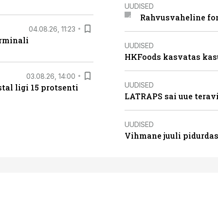
UUDISED
Rahvusvaheline fon
04.08.26, 11:23
rminali
UUDISED
HKFoods kasvatas kas
03.08.26, 14:00
UUDISED
al ligi 15 protsenti
LATRAPS sai uue teravi
UUDISED
Vihmane juuli pidurdas