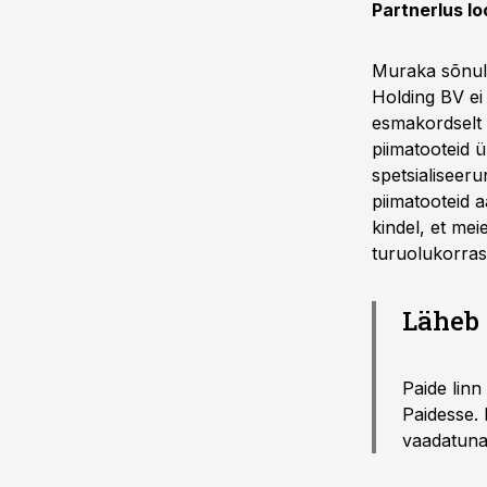
Partnerlus lo
Muraka sõnul 
Holding BV ei 
esmakordselt 
piimatooteid ü
spetsialiseer
piimatooteid 
kindel, et me
turuolukorras
Läheb 
Paide linn
Paidesse. 
vaadatuna