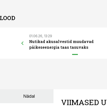
 LOOD
01.06.26, 13:29
Nutikad akusalvestid muudavad
päikeseenergia taas tasuvaks
Nädal
VIIMASED U