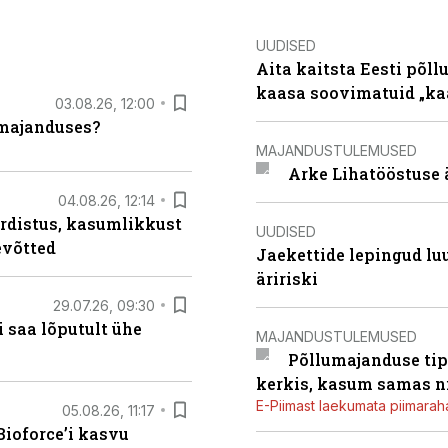
UUDISED
Aita kaitsta Eesti põllu
kaasa soovimatuid „kaa
03.08.26, 12:00
umajanduses?
MAJANDUSTULEMUSED
Arke Lihatööstuse 
04.08.26, 12:14
rdistus, kasumlikkust
UUDISED
evõtted
Jaekettide lepingud luub
äririski
29.07.26, 09:30
 saa lõputult ühe
MAJANDUSTULEMUSED
Põllumajanduse tip
kerkis, kasum samas ni
E-Piimast laekumata piimaraha
05.08.26, 11:17
ioforce’i kasvu