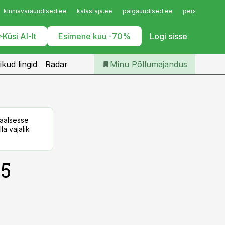
Iseteenindus
kinnisvarauudised.ee
kalastaja.ee
palgauudised.ee
personaliuudi
Telli Põllumajandus
Küsi AI-lt
Esimene kuu -70%
Logi sisse
ikud lingid
Radar
Minu Põllumajandus
taalsesse
la vajalik
15