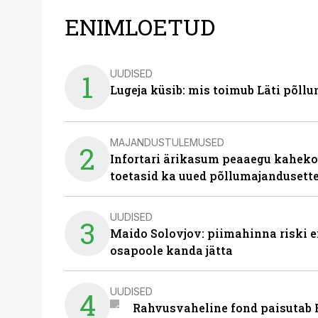
ENIMLOETUD
UUDISED
1
Lugeja küsib: mis toimub Läti põll
MAJANDUSTULEMUSED
2
Infortari ärikasum peaaegu kaheko
toetasid ka uued põllumajandusett
UUDISED
3
Maido Solovjov: piimahinna riski ei
osapoole kanda jätta
UUDISED
4
Rahvusvaheline fond paisutab B