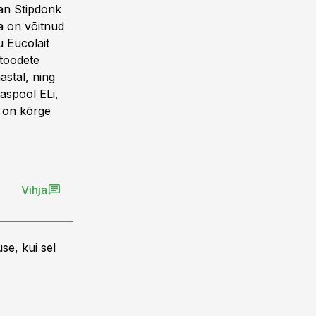
van Stipdonk
a on võitnud
u Eucolait
atoodete
astal, ning
jaspool ELi,
u on kõrge
Vihja
se, kui sel