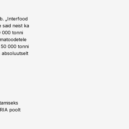
b. „Interfood
 said neist ka
 000 tonni
iimatoodetele
 50 000 tonni
 absoluutselt
itamiseks
PRIA poolt