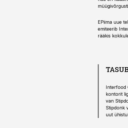
müügivõrgusti
EPiima uue teh
emiteerib Inte
rääkis kokkul
TASUB
Interfood 
kontorit l
van Stipdo
Stipdonk vi
uut ühistul