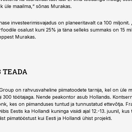
k üle maailma,“ sõnas Murakas.
ase investeerimisvajadus on planeeritavalt ca 100 miljonit.
rfoodile osalust kuni 25% ja täna selleks summaks on 15 mil
eppest Murakas.
 TEADA
Group on rahvusvaheline piimatoodete tarnija, kel on üle 
igi 300 töötajaga. Nende peakontor asub Hollandis. Kontsern
nk, kes on piimanduses tuntud ja tunnustatud ettevõtja. F
ibis Eestis ka Hollandi kuninga visiidi ajal 12.-13. juunil, kus t
ist piimatööstust kui Eesti ja Hollandi ühist projekti.