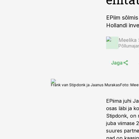
EPiim sõlmis
Hollandi inv
Meelika
Põllumaja
Jaga
Frank van Stipdonk ja Jaanus Murakas
Foto:
Meel
EPiima juhi J
osas läbi ja 
Stipdonk, on 
juba viimase 
suures partner
nad on kaasin