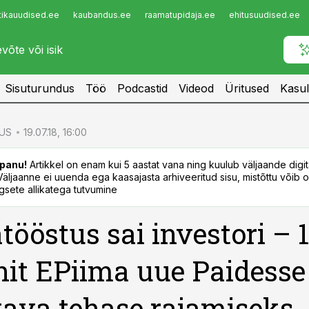
tikauudised.ee
kaubandus.ee
raamatupidaja.ee
ehitusuudised.ee
Infopank
Radar
Sisuturundus
Töö
Podcastid
Videod
Üritused
Kasul
US
19.07.18, 16:00
panu!
Artikkel on enam kui 5 aastat vana ning kuulub väljaande digi
. Väljaanne ei uuenda ega kaasajasta arhiveeritud sisu, mistõttu võib ol
sete allikatega tutvumine
tööstus sai investori – 
nit EPiima uue Paidesse
tava tehase rajamiseks