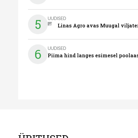
UUDISED
5
Linas Agro avas Muugal viljate
UUDISED
6
Piima hind langes esimesel poolaast