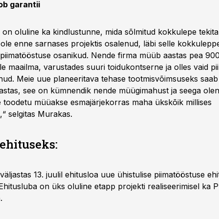
ob garantii
on oluline ka kindlustunne, mida sõlmitud kokkulepe tekita
ole enne sarnases projektis osalenud, läbi selle kokkuleppe
piimatööstuse osanikud. Nende firma müüb aastas pea 900
le maailma, varustades suuri toidukontserne ja olles vaid p
unud. Meie uue planeeritava tehase tootmisvõimsuseks saab
aastas, see on kümnendik nende müügimahust ja seega olen
ie toodetu müüakse esmajärjekorras maha ükskõik millises
,“ selgitas Murakas.
ehituseks:
 väljastas 13. juulil ehitusloa uue ühistulise piimatööstuse eh
Ehitusluba on üks oluline etapp projekti realiseerimisel ka 
.