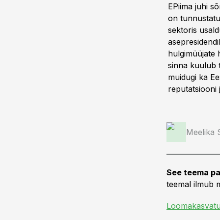
EPiima juhi sõ
on tunnustatu
sektoris usald
asepresidendik
hulgimüüjate h
sinna kuulub t
muidugi ka Ees
reputatsiooni 
Meelika
See teema pa
teemal ilmub m
Loomakasvat