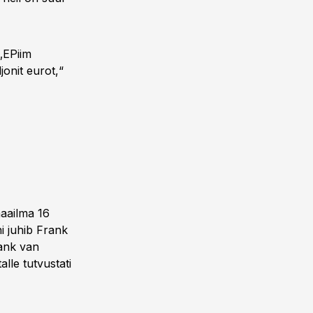
 „EPiim
jonit eurot,“
maailma 16
i juhib Frank
rank van
alle tutvustati